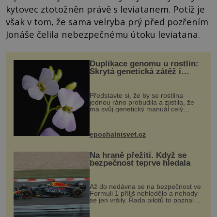
kytovec ztotožněn právě s leviatanem. Potíž je
však v tom, že sama velryba prý před pozřením
Jonáše čelila nebezpečnému útoku leviatana.
Duplikace genomu u rostlin:
Skrytá genetická zátěž i
evoluční výhoda
Představte si, že by se rostlina
jednou ráno probudila a zjistila, že
má svůj genetický manuál celý
dvakrát. Přesně to se občas v
přírodě stane – a podle nového
výzkumu to může být pro druhy
epochalnisvet.cz
vstupenka...
Na hraně přežití. Když se
bezpečnost teprve hledala
Až do nedávna se na bezpečnost ve
Formuli 1 příliš nehledělo a nehody
se jen vršily. Řada pilotů to poznala
na vlastní kůži, často s trvalými
následky nebo bohužel i ztrátou