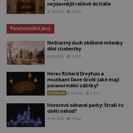
nejslavnější relikvii do Itálie
7.8.2026
3.2TIS
Paranormální jevy
Nešťastný duch oběšené milenky
děsí studentky
8.8.2026
5.6TIS
Herec Richard Dreyfuss a
muzikant Dave Grohl: Jaké mají
paranormální zážitky?
PREMIUM
5.8.2026
3.3TIS
Hororové zábavní parky: Straší tu
oběti nehod?
4.8.2026
3.5TIS