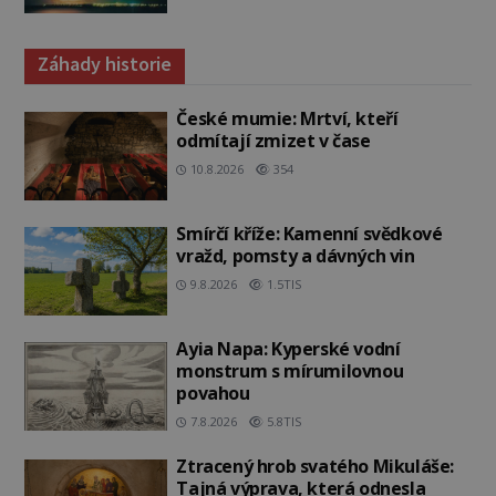
Záhady historie
České mumie: Mrtví, kteří
odmítají zmizet v čase
10.8.2026
354
Smírčí kříže: Kamenní svědkové
vražd, pomsty a dávných vin
9.8.2026
1.5TIS
Ayia Napa: Kyperské vodní
monstrum s mírumilovnou
povahou
7.8.2026
5.8TIS
Ztracený hrob svatého Mikuláše:
Tajná výprava, která odnesla