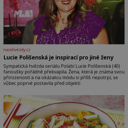
nasehvezdy.cz
Lucie Polišenská je inspirací pro jiné ženy
Sympatická hvězda seriálu Polabí Lucie Polišenská (40)
fanoušky pořádně překvapila. Žena, která je známa svou
přirozeností a na okázalou módu si příliš nepotrpí, se
vůbec poprvé postavila před objekti