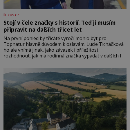
iluxus.cz
Stojí v čele značky s historií. Teď ji musím
připravit na dalších třicet let
Na první pohled by třicáté výročí mohlo být pro
Topnatur hlavně důvodem k oslavám. Lucie Ticháčková
ho ale vnímá jinak, jako závazek i příležitost
rozhodnout, jak má rodinná značka vypadat v dalších l