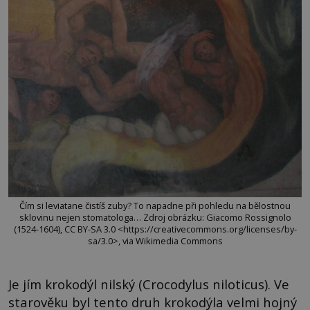
Čím si leviatane čistíš zuby? To napadne při pohledu na bělostnou
sklovinu nejen stomatologa… Zdroj obrázku: Giacomo Rossignolo
(1524-1604), CC BY-SA 3.0 <https://creativecommons.org/licenses/by-
sa/3.0>, via Wikimedia Commons
Je jím krokodýl nilský (Crocodylus niloticus). Ve
starověku byl tento druh krokodýla velmi hojný