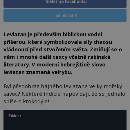
Sdílet na Facebooku
Sdílet na X
Leviatan je především biblickou vodní
příšerou, která symbolizovala síly chaosu
vládnoucí před stvořením světa. Zmiňují se o
něm i mnohé další texty včetně rabínské
literatury. V moderní hebrejštině slovo
leviatan znamená velrybu.
Byl předobraz bájného leviatana velký mořský
savec? Některé indicie napovídají, že se jednalo
spíše o krokodýla!
Reklama