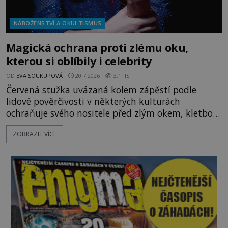
NÁBOŽENSTVÍ A OKULTISMUS
Magická ochrana proti zlému oku,
kterou si oblíbily i celebrity
OD
EVA SOUKUPOVÁ
20.7.2026
3.1TIS
Červená stužka uvázaná kolem zápěstí podle
lidové pověrčivosti v některých kulturách
ochraňuje svého nositele před zlým okem, kletbou,
která může přivodit neštěstí či nemoc. S tímto
ZOBRAZIT VÍCE
nenápadným symbolem magické ochrany lze
občas spatřit i různé celebrity včetně Madonny
nebo Leonarda DiCapria. Na Blízkém východě a v
židovských komunitách po celém světě, je