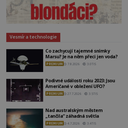
Vesmír a technologie
Co zachycují tajemné snímky
Marsu? Je na něm přeci jen voda?
PREMIUM
7.8.2026
3.0TIS
Podivné události roku 2023: Jsou
Američané v obležení UFO?
PREMIUM
27.7.2026
3.5TIS
Nad australským městem
„tančila“ záhadná světla
PREMIUM
4.7.2026
3.4TIS