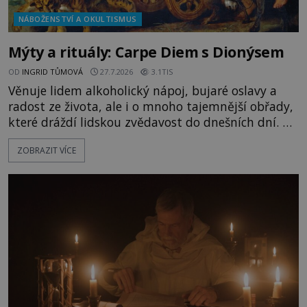
NÁBOŽENSTVÍ A OKULTISMUS
Mýty a rituály: Carpe Diem s Dionýsem
OD
INGRID TŮMOVÁ
27.7.2026
3.1TIS
Věnuje lidem alkoholický nápoj, bujaré oslavy a
radost ze života, ale i o mnoho tajemnější obřady,
které dráždí lidskou zvědavost do dnešních dní. Co
doopravdy představuje bůh, jemuž Římané říkají
ZOBRAZIT VÍCE
Bakchus? Mytologický příběh řeckého boha
Dionýsa není zrovna idylická pohádka. Bůh Zeus jej
zplodí se svou milenkou Semelou, což Diova žena
Héra nemůže nechat b