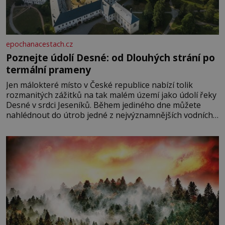
epochanacestach.cz
Poznejte údolí Desné: od Dlouhých strání po
termální prameny
Jen málokteré místo v České republice nabízí tolik
rozmanitých zážitků na tak malém území jako údolí řeky
Desné v srdci Jeseníků. Během jediného dne můžete
nahlédnout do útrob jedné z nejvýznamnějších vodních
elektráren v Evropě, vydat se na horské hřebeny, projet
se na koloběžce a den zakončit poznáváním památek ve
Velkých Losinách nebo v termálním