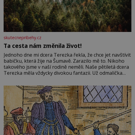
skutecnepribehy.cz
Ta cesta nám změnila život!
Jednoho dne mi dcera Terezka řekla, že chce jet navštívit
babičku, která žije na Šumavě. Zarazilo mě to. Nikoho
takového jsme v naší rodině neměli. Naše pětiletá dcera
Terezka měla vždycky divokou fantazii. Už odmalička
milovala svět pohádek. Každou chvilku mi říkala, že se jí
zdálo o jednorožcích, krásných princeznách, statečných
rytířích a létajících dracích.