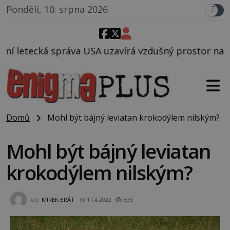
Pondělí, 10. srpna 2026
USA uzavírá vzdušný prostor nad Oblastí 51, mohlo t
Domů
Mohl být bájný leviatan krokodýlem nilským?
Mohl být bájný leviatan
krokodýlem nilským?
od
MIREK BRÁT
17.4.2022
835