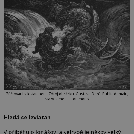
Zúčtování s leviatanem. Zdroj obrázku: Gustave Doré, Public domain,
via Wikimedia Commons
Hledá se leviatan
V příběhu o Jonášovi a velrybě je někdy velký