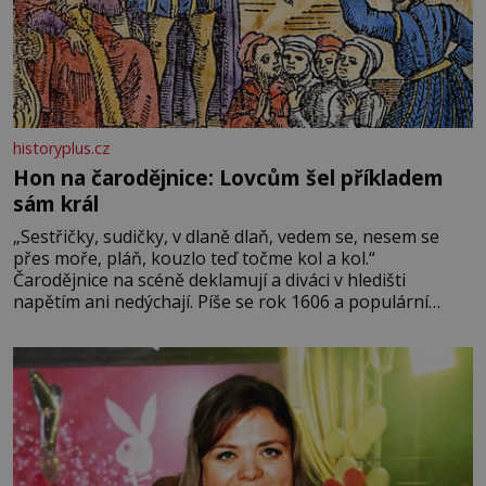
historyplus.cz
Hon na čarodějnice: Lovcům šel příkladem
sám král
„Sestřičky, sudičky, v dlaně dlaň, vedem se, nesem se
přes moře, pláň, kouzlo teď točme kol a kol.“
Čarodějnice na scéně deklamují a diváci v hledišti
napětím ani nedýchají. Píše se rok 1606 a populární
anglický dramatik William Shakespeare uvádí svou
Tragédii o Macbethovi. Napsal ji pro krále Jakuba I., jenž
v roce 1603 vystřídal