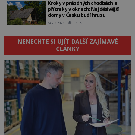
Kroky v prázdných chodbách a
přízraky v oknech: Nejděsivější
domy v Česku budí hrůzu
2.8.2026
3.3TIS
NENECHTE SI UJÍT DALŠÍ ZAJÍMAVÉ
ČLÁNKY