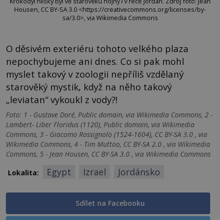
Krokodýl nilský byl ve starověku hojný i v řece Jordán. Zdroj foto: Jean
Housen, CC BY-SA 3.0 <https://creativecommons.org/licenses/by-
sa/3.0>, via Wikimedia Commons
O děsivém exteriéru tohoto velkého plaza
nepochybujeme ani dnes. Co si pak mohl
myslet takový v zoologii nepříliš vzdělaný
starověký mystik, když na něho takový
„leviatan“ vykoukl z vody?!
Foto: 1 - Gustave Doré, Public domain, via Wikimedia Commons, 2 -
Lambert- Liber Floridus (1120), Public domain, via Wikimedia
Commons, 3 - Giacomo Rossignolo (1524-1604), CC BY-SA 3.0 , via
Wikimedia Commons, 4 - Tim Muttoo, CC BY-SA 2.0 , via Wikimedia
Commons, 5 - Jean Housen, CC BY-SA 3.0 , via Wikimedia Commons
Egypt
Izrael
Jordánsko
Lokalita:
Sdílet na Facebooku