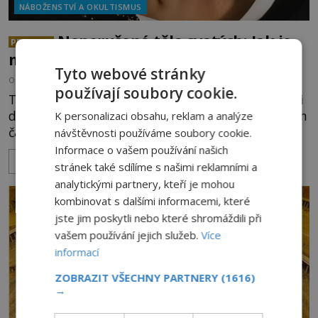
NÁBOŽENSTVÍ A OKULTISMUS
Neporušená těla svatých: Jak je
PREMIUM
možné, že vzdorují času?
Tyto webové stránky
OD
EVA SOUKUPOVÁ
6.8.2026
3.3TIS
používají soubory cookie.
Těla mnohých světců se zázračně nerozkládají ani
desítky či stovky let po jejich smrti, ačkoliv na nich
K personalizaci obsahu, reklam a analýze
často nebylo provedeno balzamování či jiné
návštěvnosti používáme soubory cookie.
pokusy o konzervaci. Neporušené ostatky bývají
Informace o vašem používání našich
ZOBRAZIT VÍCE
považovány za důkaz svatosti zemřelých. Jaké
stránek také sdílíme s našimi reklamními a
tajemné síly těla významných náboženských
analytickými partnery, kteří je mohou
osobností ochraňují? Na hřbitově u kláštera
kombinovat s dalšími informacemi, které
Milosrdných
jste jim poskytli nebo které shromáždili při
vašem používání jejich služeb.
Více
informací
ZOBRAZIT VŠECHNY PARTNERY
(1616)
→