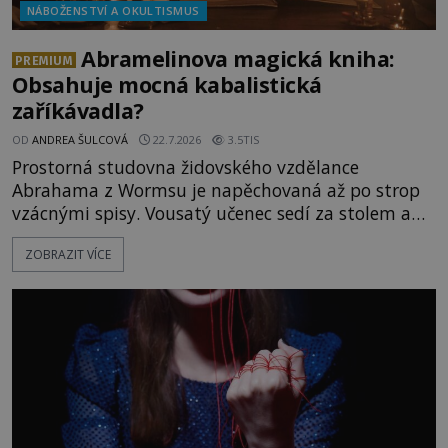
NÁBOŽENSTVÍ A OKULTISMUS
Abramelinova magická kniha:
PREMIUM
Obsahuje mocná kabalistická
zaříkávadla?
OD
ANDREA ŠULCOVÁ
22.7.2026
3.5TIS
Prostorná studovna židovského vzdělance
Abrahama z Wormsu je napěchovaná až po strop
vzácnými spisy. Vousatý učenec sedí za stolem a
před sebou má rozložený jeden z nejzáhadnějších
ZOBRAZIT VÍCE
magických textů. Jde o Abramelinův grimoár, který
sám sepsal. Skutečně do něj zaznamenal mocná
kouzla, jak si někteří myslí, nebo jde o pouhou
pověru? Už šest měsíců pobývá