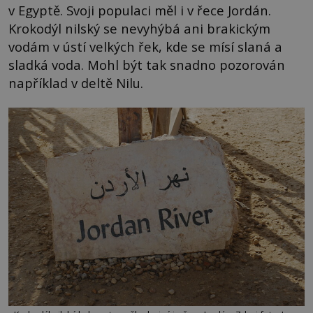
v Egyptě. Svoji populaci měl i v řece Jordán.
Krokodýl nilský se nevyhýbá ani brakickým
vodám v ústí velkých řek, kde se mísí slaná a
sladká voda. Mohl být tak snadno pozorován
například v deltě Nilu.