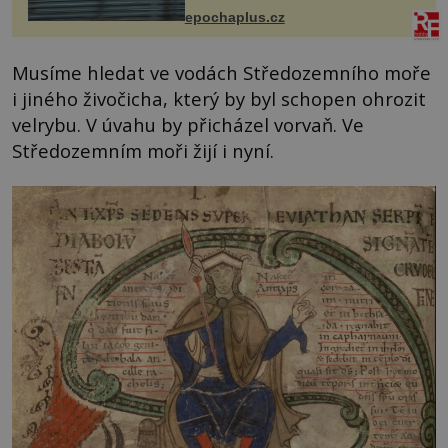
života. Dnes nepochopiteln...
epochaplus.cz
Musíme hledat ve vodách Středozemního moře
i jiného živočicha, který by byl schopen ohrozit
velrybu. V úvahu by přicházel vorvaň. Ve
Středozemním moři žijí i nyní.