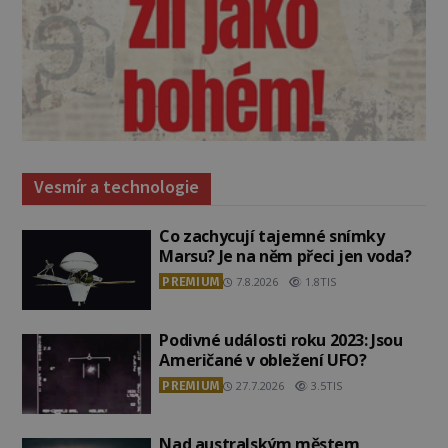
Vesmír a technologie
Co zachycují tajemné snímky
Marsu? Je na něm přeci jen voda?
PREMIUM
7.8.2026
1.8TIS
Podivné události roku 2023: Jsou
Američané v obležení UFO?
PREMIUM
27.7.2026
3.5TIS
Nad australským městem