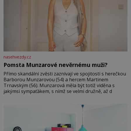
nasehvezdy.cz
Pomsta Munzarové nevěrnému muži?
Přímo skandální zvěsti zaznívají ve spojitosti s herečkou
Barborou Munzarovou (54) a hercem Martinem
Trnavským (56). Munzarová měla být totiž viděna s
jakýmsi sympaťákem, s nímž se velmi družně, až d