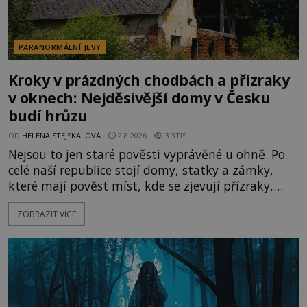
PARANORMÁLNÍ JEVY
Kroky v prázdných chodbách a přízraky
v oknech: Nejděsivější domy v Česku
budí hrůzu
OD
HELENA STEJSKALOVÁ
2.8.2026
3.3TIS
Nejsou to jen staré pověsti vyprávěné u ohně. Po
celé naší republice stojí domy, statky a zámky,
které mají pověst míst, kde se zjevují přízraky,
ozývají nevysvětlitelné zvuky nebo se dějí podivné
ZOBRAZIT VÍCE
jevy. Zatímco historici většinou hledají racionální
vysvětlení, záhadologové upozorňují, že některé
lokality vykazují nápadně podobná svědectví po
celé generace. A právě tato opakující se svědectví
ud