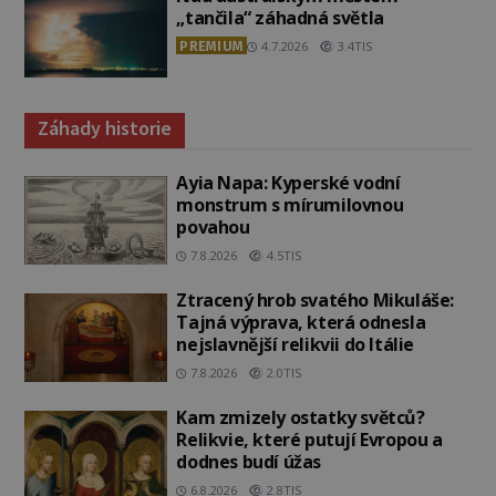
„tančila“ záhadná světla
PREMIUM
4.7.2026
3.4TIS
Záhady historie
Ayia Napa: Kyperské vodní
monstrum s mírumilovnou
povahou
7.8.2026
4.5TIS
Ztracený hrob svatého Mikuláše:
Tajná výprava, která odnesla
nejslavnější relikvii do Itálie
7.8.2026
2.0TIS
Kam zmizely ostatky světců?
Relikvie, které putují Evropou a
dodnes budí úžas
6.8.2026
2.8TIS