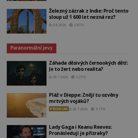
Železný zázrak z Indie: Proč tento
sloup už 1 600 let nezná rez?
5.8.2026
2.8TIS
Paranormální jevy
Záhada děsivých černookých dětí:
Je to žert nebo realita?
29.7.2026
3.2TIS
Pláž v Dieppe: Znějí tu ozvěny
mrtvých vojáků?
PREMIUM
28.7.2026
3.1TIS
Lady Gaga i Keanu Reeves:
Pronásledují je přízraky?