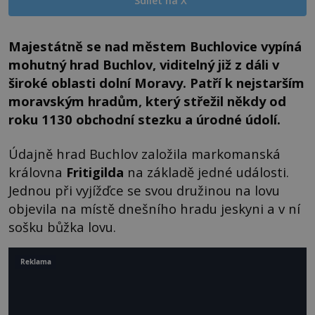
Sdílet na X
Majestátně se nad městem Buchlovice vypíná
mohutný hrad Buchlov, viditelný již z dáli v
široké oblasti dolní Moravy. Patří k nejstarším
moravským hradům, který střežil někdy od
roku 1130 obchodní stezku a úrodné údolí.
Údajně hrad Buchlov založila markomanská
královna
Fritigilda
na základě jedné události.
Jednou při vyjížďce se svou družinou na lovu
objevila na místě dnešního hradu jeskyni a v ní
sošku bůžka lovu.
Reklama