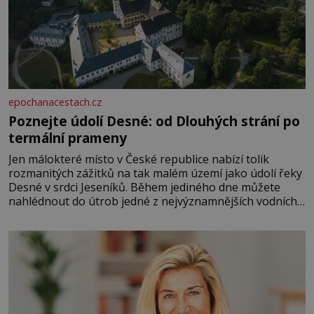
epochanacestach.cz
Poznejte údolí Desné: od Dlouhých strání po
termální prameny
Jen málokteré místo v České republice nabízí tolik
rozmanitých zážitků na tak malém území jako údolí řeky
Desné v srdci Jeseníků. Během jediného dne můžete
nahlédnout do útrob jedné z nejvýznamnějších vodních
elektráren v Evropě, vydat se na horské hřebeny, projet
se na koloběžce a den zakončit poznáváním památek ve
Velkých Losinách nebo v termálním