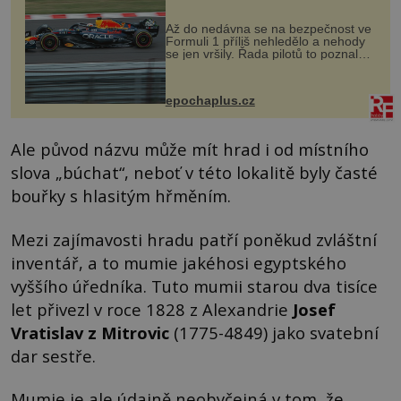
Až do nedávna se na bezpečnost ve
Formuli 1 příliš nehledělo a nehody
se jen vršily. Řada pilotů to poznala
na vlastní kůži, často s trvalými
následky nebo bohužel i ztrátou
života. Dnes nepochopiteln...
epochaplus.cz
Ale původ názvu může mít hrad i od místního
slova „búchat“, neboť v této lokalitě byly časté
bouřky s hlasitým hřměním.
Mezi zajímavosti hradu patří poněkud zvláštní
inventář, a to mumie jakéhosi egyptského
vyššího úředníka. Tuto mumii starou dva tisíce
let přivezl v roce 1828 z Alexandrie
Josef
Vratislav z Mitrovic
(1775-4849) jako svatební
dar sestře.
Mumie je ale údajně neobyčejná v tom, že