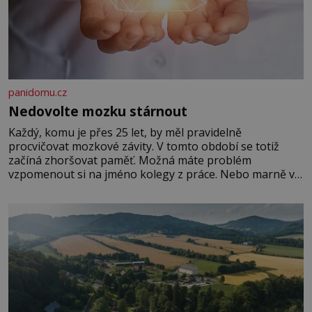
panidomu.cz
Nedovolte mozku stárnout
Každý, komu je přes 25 let, by měl pravidelně
procvičovat mozkové závity. V tomto období se totiž
začíná zhoršovat paměť. Možná máte problém
vzpomenout si na jméno kolegy z práce. Nebo marně v
paměti lovíte název knížky, kterou jste nedávno přečetli.
Je to opravdu tak, s věkem jako kdyby se paměť
rozhodla stávkovat. Cvičte