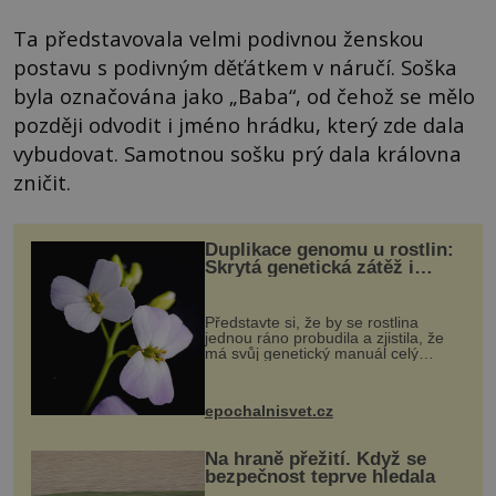
Ta představovala velmi podivnou ženskou
postavu s podivným děťátkem v náručí. Soška
byla označována jako „Baba“, od čehož se mělo
později odvodit i jméno hrádku, který zde dala
vybudovat. Samotnou sošku prý dala královna
zničit.
Duplikace genomu u rostlin:
Skrytá genetická zátěž i
evoluční výhoda
Představte si, že by se rostlina
jednou ráno probudila a zjistila, že
má svůj genetický manuál celý
dvakrát. Přesně to se občas v
přírodě stane – a podle nového
výzkumu to může být pro druhy
epochalnisvet.cz
vstupenka...
Na hraně přežití. Když se
bezpečnost teprve hledala