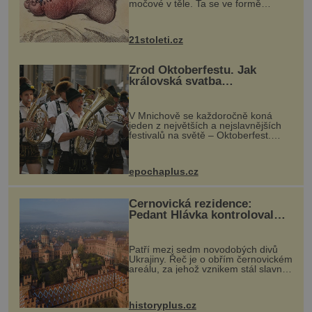
močové v těle. Ta se ve formě
krystalků ukládá v blízkosti kloubů,
nejčastěji přitom postihuje palce na
nohou, a způsobuje bole...
21stoleti.cz
Zrod Oktoberfestu. Jak
královská svatba
odstartovala největší pivní
festival světa
V Mnichově se každoročně koná
jeden z největších a nejslavnějších
festivalů na světě – Oktoberfest.
Každý rok přiláká miliony
návštěvníků, kteří si vychutnávají
pivo, tradiční jídlo a bavorskou
epochaplus.cz
kultur...
Černovická rezidence:
Pedant Hlávka kontroloval
každou cihlu
Patří mezi sedm novodobých divů
Ukrajiny. Řeč je o obřím černovickém
areálu, za jehož vznikem stál slavný
český architekt Josef Hlávka. Ten si
na něm dal mimořádně záležet. Jeho
stavební plány by při ...
historyplus.cz