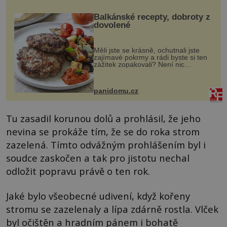
Balkánské recepty, dobroty z
dovolené
Měli jste se krásně, ochutnali jste
zajímavé pokrmy a rádi byste si ten
zážitek zopakovali? Není nic
snazšího. Pljeskavica (10 porcí)
Možná jste ji ochutnali na dovolené v
bývalé Jugoslávii, lze ji vi...
panidomu.cz
Tu zasadil korunou dolů a prohlásil, že jeho
nevina se prokáže tím, že se do roka strom
zazelená. Tímto odvážným prohlášením byl i
soudce zaskočen a tak pro jistotu nechal
odložit popravu právě o ten rok.
Jaké bylo všeobecné udivení, když kořeny
stromu se zazelenaly a lípa zdárně rostla. Vlček
byl očištěn a hradním pánem i bohatě