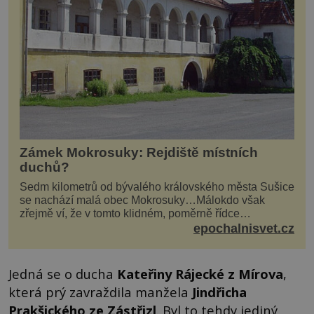
Zámek Mokrosuky: Rejdiště místních
duchů?
Sedm kilometrů od bývalého královského města Sušice
se nachází malá obec Mokrosuky…Málokdo však
zřejmě ví, že v tomto klidném, poměrně řídce
navštěvovaném koutu vesnické Šumavy se nachází
epochalnisvet.cz
několi...
Jedná se o ducha
Kateřiny Rájecké z Mírova
,
která prý zavraždila manžela
Jindřicha
Prakšického ze Zástřizl
. Byl to tehdy jediný