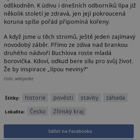
odškodněn. K údivu i dnešních odborníků lípa již
několik století je zdravá, jen její pokroucená
koruna spíše pořád připomíná kořeny.
A když jsme u těch stromů, ještě jeden zajímavý
novodobý záběr. Přímo ze zdiva nad brankou
druhého nádvoří Buchlova roste mladá
borovička. Kdoví, odkud bere sílu pro svůj život.
Že by inspirace „lípou neviny?“
Foto: wikipedie
historie
pověsti
stavby
záhada
Štítky:
Česko
Zlínský kraj
Lokalita:
Sdílet na Facebooku