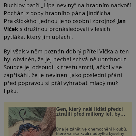
Buchlov patří „Lípa neviny“ na hradním nádvoří.
Pochází z doby hradního pána Jindřicha
Prakšického. Jednou jeho osobní zbrojnoš
Jan
Vlček
s družinou pronásledovali v lesích
pytláka, který jim upláchl.
Byl však v něm poznán dobrý přítel Vlčka a ten
byl obviněn, že jej nechal schválně uprchnout.
Soudce jej odsoudil k trestu smrti, ačkoliv se
zapřísáhl, že je nevinen. Jako poslední přání
před popravou si přál vyhrabat mladý muž
lipku.
Gen, který naši lidští předci
ztratili před miliony let, by
mohl pomoci s léčbou
„nemoci králů“
Dna je zánětlivé onemocnění kloubů,
které vzniká kvůli nadbytku kyseliny