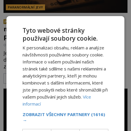
PARANORMÁLNÍ JEVY
Herec Richard Dreyfuss a
PREMIUM
muzikant Dave Grohl: Jaké mají
Tyto webové stránky
paranormální zážitky?
používají soubory cookie.
OD
ANDREA ŠULCOVÁ
5.8.2026
3.0TIS
K personalizaci obsahu, reklam a analýze
Je to jízda s větrem o závod. V roce 1982 americký
návštěvnosti používáme soubory cookie.
drogově závislý herec Richard Dreyfuss (*1947)
Informace o vašem používání našich
ztratí poslední zbytky sebezáchovy a prohání se
stránek také sdílíme s našimi reklamními a
po silnicích ve svém mercedesu jako utržený ze
analytickými partnery, kteří je mohou
ZOBRAZIT VÍCE
řetězu. Vše vyvrcholí katastrofou, když to Dreyfuss
kombinovat s dalšími informacemi, které
napálí v plné rychlosti do stromu! Policie ve vraku
jste jim poskytli nebo které shromáždili při
následně nalezne schovaný kokain. Tímto
vašem používání jejich služeb.
Více
momentem se slavnému
informací
ZOBRAZIT VŠECHNY PARTNERY
(1616)
→