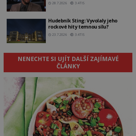
28.7.2026
3.4TIS
Hudebník Sting: Vyvolaly jeho
rockové hity temnou sílu?
23.7.2026
3.4TIS
NENECHTE SI UJÍT DALŠÍ ZAJÍMAVÉ
ČLÁNKY