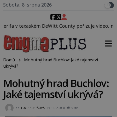
Sobota, 8. srpna 2026
Witt County pořizuje video, na kterém před jeho vo
Domů
Mohutný hrad Buchlov: Jaké tajemství
ukrývá?
Mohutný hrad Buchlov:
Jaké tajemství ukrývá?
od
LUCIE KUBEŠOVÁ
16.12.2018
5.3tis