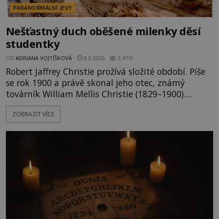
PARANORMÁLNÍ JEVY
Nešťastný duch oběšené milenky děsí
studentky
OD
ADRIANA VOJTÍŠKOVÁ
8.8.2026
3.4TIS
Robert Jaffrey Christie prožívá složité období. Píše
se rok 1900 a právě skonal jeho otec, známý
továrník William Mellis Christie (1829–1900).
Smutná událost je ale doprovázena ohromným
ZOBRAZIT VÍCE
dědictvím... Robertu připadne rodinné sídlo v
Torontu. Takový majetek skýtá řadu výhod, avšak
ta, na niž přijde Robert, by jen tak někoho
nenapadla. N