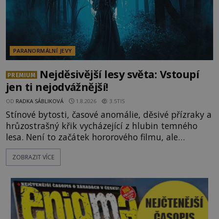
PARANORMÁLNÍ JEVY
Nejděsivější lesy světa: Vstoupí
PREMIUM
jen ti nejodvážnější!
OD
RADKA SÁBLIKOVÁ
1.8.2026
3.5TIS
Stínové bytosti, časové anomálie, děsivé přízraky a
hrůzostrašný křik vycházející z hlubin temného
lesa. Není to začátek hororového filmu, ale
události, které popisují návštěvníci lesů, které jsou
ZOBRAZIT VÍCE
označovány jako nejděsivější na světě. Lidé bydlící
v jejich blízkosti se jim i za bílého dne obloukem
vyhýbají! Už jste o těchto lesích slyšeli? A odvážili
byste se je navštívit? [gallery ids="17