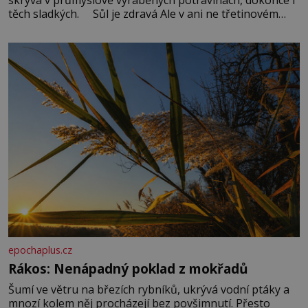
těch sladkých. Sůl je zdravá Ale v ani ne třetinovém
množství, než je pro většinu populace běžné. Její
základní složky– sodík a chlór – jsou zásadní pro
správné hospodaření
epochaplus.cz
Rákos: Nenápadný poklad z mokřadů
Šumí ve větru na březích rybníků, ukrývá vodní ptáky a
mnozí kolem něj procházejí bez povšimnutí. Přesto