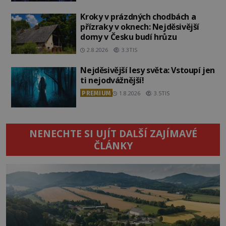
Kroky v prázdných chodbách a
přízraky v oknech: Nejděsivější
domy v Česku budí hrůzu
2.8.2026
3.3TIS
Nejděsivější lesy světa: Vstoupí jen
ti nejodvážnější!
PREMIUM
1.8.2026
3.5TIS
NENECHTE SI UJÍT DALŠÍ ZAJÍMAVÉ
ČLÁNKY