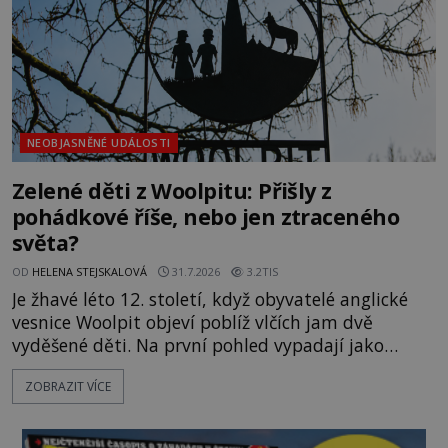
objevuje v roce
NEOBJASNĚNÉ UDÁLOSTI
Zelené děti z Woolpitu: Přišly z
pohádkové říše, nebo jen ztraceného
světa?
OD
HELENA STEJSKALOVÁ
31.7.2026
3.2TIS
Je žhavé léto 12. století, když obyvatelé anglické
vesnice Woolpit objeví poblíž vlčích jam dvě
vyděšené děti. Na první pohled vypadají jako
každé jiné, až na jednu děsivou výjimku. Jejich
ZOBRAZIT VÍCE
kůže má nazelenalý odstín, mluví
nesrozumitelnou řečí a odmítají jakékoli jídlo
kromě syrových bobů. Příběh se rychle stává