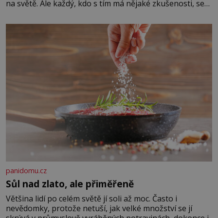
na světě. Ale každý, kdo s tím má nějaké zkušenosti, se
zapřísahá, že pokud odpustíte, znatelně se vám uleví.
Když se ke mně doneslo, že si manžel pořídil milenku,
panidomu.cz
Sůl nad zlato, ale přiměřeně
Většina lidí po celém světě jí soli až moc. Často i
nevědomky, protože netuší, jak velké množství se jí
skrývá v průmyslově vyráběných potravinách, dokonce i