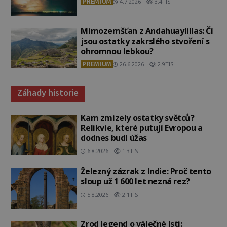
PREMIUM
4.7.2026
3.4TIS
Mimozemšťan z Andahuaylillas: Čí
jsou ostatky zakrslého stvoření s
ohromnou lebkou?
PREMIUM
26.6.2026
2.9TIS
Záhady historie
Kam zmizely ostatky světců?
Relikvie, které putují Evropou a
dodnes budí úžas
6.8.2026
1.3TIS
Železný zázrak z Indie: Proč tento
sloup už 1 600 let nezná rez?
5.8.2026
2.1TIS
Zrod legend o válečné lsti: