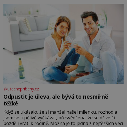
okurky ✿ 2 rajčata Zálivka: ✿ 4 lžíce olivového oleje ✿ 1
lžíci citronové šťávy ✿ ½ stroužku
skutecnepribehy.cz
Odpustit je úleva, ale bývá to nesmírně
těžké
Když se ukázalo, že si manžel našel milenku, rozhodla
jsem se trpělivě vyčkávat, přesvědčena, že se dříve či
později vrátí k rodině. Možná je to jedna z nejtěžších věcí