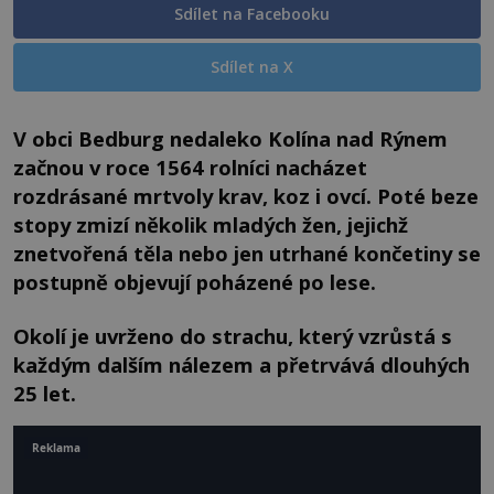
Sdílet na Facebooku
Sdílet na X
V obci Bedburg nedaleko Kolína nad Rýnem
začnou v roce 1564 rolníci nacházet
rozdrásané mrtvoly krav, koz i ovcí. Poté beze
stopy zmizí několik mladých žen, jejichž
znetvořená těla nebo jen utrhané končetiny se
postupně objevují poházené po lese.
Okolí je uvrženo do strachu, který vzrůstá s
každým dalším nálezem a přetrvává dlouhých
25 let.
Reklama