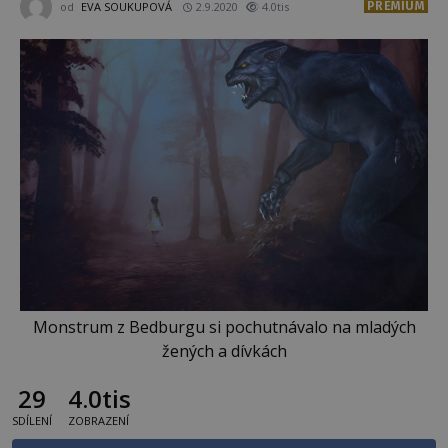
PREMIUM
od
EVA SOUKUPOVÁ
2.9.2020
4.0tis
Monstrum z Bedburgu si pochutnávalo na mladých
žených a dívkách
29
4.0tis
SDÍLENÍ
ZOBRAZENÍ