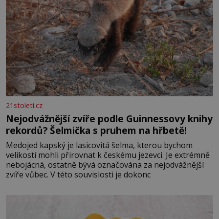
21stoleti.cz
Nejodvážnější zvíře podle Guinnessovy knihy
rekordů? Šelmička s pruhem na hřbetě!
Medojed kapský je lasicovitá šelma, kterou bychom
velikostí mohli přirovnat k českému jezevci. Je extrémně
nebojácná, ostatně bývá označována za nejodvážnější
zvíře vůbec. V této souvislosti je dokonc