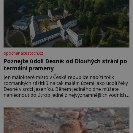
epochanacestach.cz
Poznejte údolí Desné: od Dlouhých strání po
termální prameny
Jen málokteré místo v České republice nabízí tolik
rozmanitých zážitků na tak malém území jako údolí řeky
Desné v srdci Jeseníků. Během jediného dne můžete
nahlédnout do útrob jedné z nejvýznamnějších vodních
elektráren v Evropě, vydat se na horské hřebeny, projet
se na koloběžce a den zakončit poznáváním památek ve
Velkých Losinách nebo v termálním