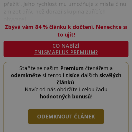
přežití. Jeho rychlost mu umožňuje z místa činu
zmizet dřív, než dorazí skupina zuřících
obyvatel.
Zbývá vám 84
%
článku k dočtení. Nenechte si
to ujít!
CO NABÍZÍ
ENIGMAPLUS PREMIUM?
Staňte se naším
Premium
čtenářem a
odemkněte
si tento i
tisíce
dalších
skvělých
článků
.
Navíc od nás obdržíte i celou řadu
hodnotných bonusů
!
ODEMKNOUT ČLÁNEK