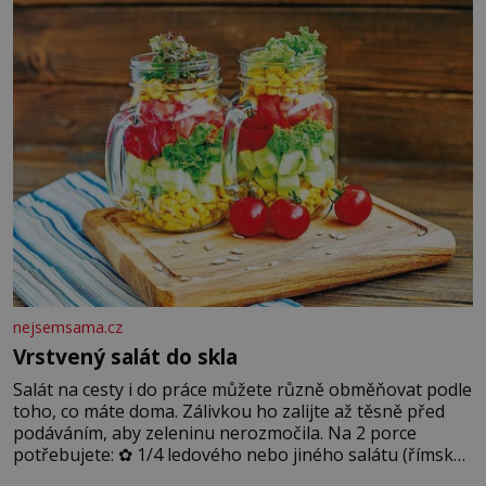
dobře zachovalá, přičítají odborníci zdejším klimatickým
podmínkám. Sucho, prosolené písky a extrémně
nejsemsama.cz
Vrstvený salát do skla
Salát na cesty i do práce můžete různě obměňovat podle
toho, co máte doma. Zálivkou ho zalijte až těsně před
podáváním, aby zeleninu nerozmočila. Na 2 porce
potřebujete: ✿ 1/4 ledového nebo jiného salátu (římský
salát, polníček…) ✿ 1 malá konzerva kukuřice ✿ ½