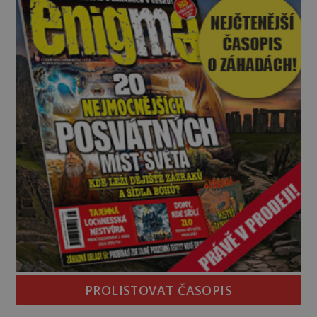
jednou z největších záhad středověké Anglie a ani
po téměř devíti stech letech není
PROLISTOVAT ČASOPIS