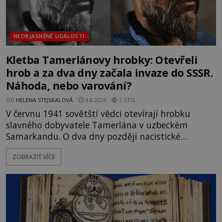
NEOBJASNĚNÉ UDÁLOSTI
Kletba Tamerlánovy hrobky: Otevřeli
hrob a za dva dny začala invaze do SSSR.
Náhoda, nebo varování?
OD
HELENA STEJSKALOVÁ
4.8.2026
2.6TIS
V červnu 1941 sovětští vědci otevírají hrobku
slavného dobyvatele Tamerlána v uzbeckém
Samarkandu. O dva dny později nacistické
Německo zahajuje operaci Barbarossa a napadá
ZOBRAZIT VÍCE
Sovětský svaz. Shoda dat je natolik zarážející, že se
rodí jedna z nejslavnějších „kleteb“ 20. století. Je
na legendě něco pravdy, nebo jde jen o fascinující
souhru okolností? Když antropolog Michail
Gerasimov (1907-1970) a