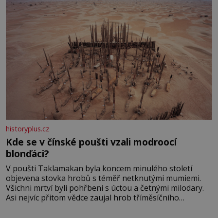
historyplus.cz
Kde se v čínské poušti vzali modroocí
blonďáci?
V poušti Taklamakan byla koncem minulého století
objevena stovka hrobů s téměř netknutými mumiemi.
Všichni mrtví byli pohřbeni s úctou a četnými milodary.
Asi nejvíc přitom vědce zaujal hrob tříměsíčního
chlapečka s modrou filcovou čapkou, z níž se draly
blonďaté vlásky. Fakt, že jsou těla dávných lidí nesmírně