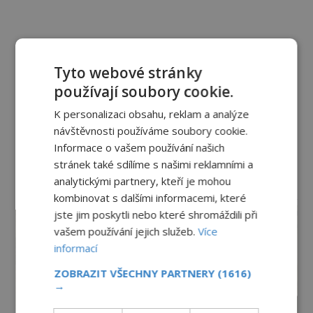
Tyto webové stránky
používají soubory cookie.
K personalizaci obsahu, reklam a analýze
návštěvnosti používáme soubory cookie.
Informace o vašem používání našich
stránek také sdílíme s našimi reklamními a
analytickými partnery, kteří je mohou
reklama
kombinovat s dalšími informacemi, které
jste jim poskytli nebo které shromáždili při
vašem používání jejich služeb.
Více
informací
ZOBRAZIT VŠECHNY PARTNERY
(1616)
→