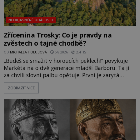
NEOBJASNĚNÉ UDÁLOSTI
Zřícenina Trosky: Co je pravdy na
zvěstech o tajné chodbě?
OD
MICHAELA HOLUBOVÁ
5.8.2026
2.4TIS
„Budeš se smažit v horoucích peklech!“ povykuje
Markéta na o dvě generace mladší Barboru. Ta jí
za chvíli slovní palbu opětuje. První je zarytá
katolička, druhá přesvědčená kališnice. A každá z
ZOBRAZIT VÍCE
nich se usídlí na jedné z věží slavného hradu
Trosky. Šlechtic Ota IV. z Bergova (1399–1452) patří
mezi vůdce protihusitského boje. Za manželku má
skutečně jistou