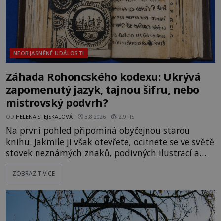
NEOBJASNĚNÉ UDÁLOSTI
Záhada Rohoncského kodexu: Ukrývá
zapomenutý jazyk, tajnou šifru, nebo
mistrovský podvrh?
OD
HELENA STEJSKALOVÁ
3.8.2026
2.9TIS
Na první pohled připomíná obyčejnou starou
knihu. Jakmile ji však otevřete, ocitnete se ve světě
stovek neznámých znaků, podivných ilustrací a
textu, který už téměř dvě století vzdoruje všem
ZOBRAZIT VÍCE
pokusům o rozluštění. Rohoncský kodex patří mezi
největší záhady evropských dějin a dodnes nikdo s
jistotou neví, kdo jej napsal, kdy vznikl ani co
vlastně vypráví. Rohoncský kodex se poprvé