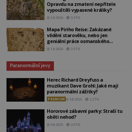
Opravdu na zmatení nepřítele
vypouštěli vypasené králíky?
3.8.2026
3.3TIS
Mapa Piriho Reise: Zakázané
vědění starověku, nebo jen
geniální práce osmanského
admirála?
1.8.2026
3.3TIS
Paranormální jevy
Herec Richard Dreyfuss a
muzikant Dave Grohl: Jaké mají
paranormální zážitky?
PREMIUM
5.8.2026
2.2TIS
Hororové zábavní parky: Straší tu
oběti nehod?
4.8.2026
3.0TIS