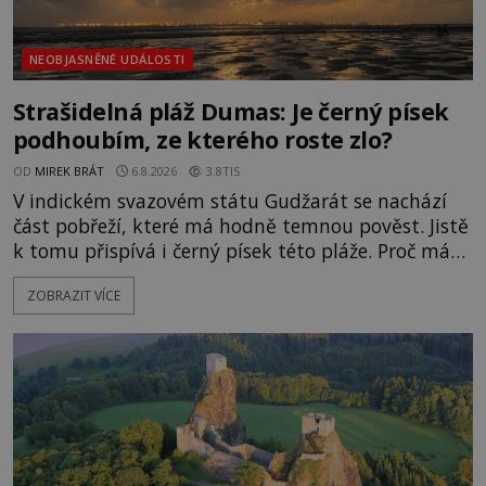
NEOBJASNĚNÉ UDÁLOSTI
Strašidelná pláž Dumas: Je černý písek
podhoubím, ze kterého roste zlo?
OD
MIREK BRÁT
6.8.2026
3.8TIS
V indickém svazovém státu Gudžarát se nachází
část pobřeží, které má hodně temnou pověst. Jistě
k tomu přispívá i černý písek této pláže. Proč má
pláž takové netypické zbarvení? Nakolik jsou
ZOBRAZIT VÍCE
pravdivé historky, že zde došlo k nevysvětlitelným
zmizením turistů? Ti, kteří se nebojí, nás mohou
následovat. Vstupujeme na pláž Dumas ve městě
Surat. Gu