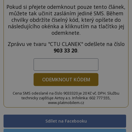
Pokud si přejete odemknout pouze tento článek,
můžete tak učinit zasláním jediné SMS. Během
chvilky obdržíte číselný kód, který opíšete do
následujícího okénka a kliknutím na tlačítko jej
odemknete.
Zprávu ve tvaru "CTU CLANEK" odešlete na číslo
903 33 20
.
ODEMKNOUT KÓDEM
Cena SMS odeslané na číslo 9033320 je 20 Kč vč. DPH. Službu
technicky zajišťuje Airtoy a.s. Infolinka: 602 777 555,
www.platmobilem.cz
Sdílet na Facebooku