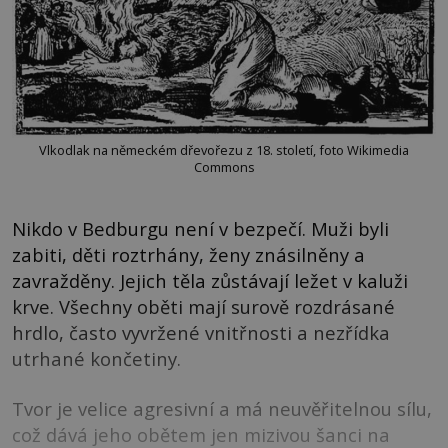
Vlkodlak na německém dřevořezu z 18. století, foto Wikimedia
Commons
Nikdo v Bedburgu není v bezpečí. Muži byli
zabiti, děti roztrhány, ženy znásilněny a
zavražděny. Jejich těla zůstávají ležet v kaluži
krve. Všechny oběti mají surově rozdrásané
hrdlo, často vyvržené vnitřnosti a nezřídka
utrhané končetiny.
Tvor je velice agresivní a má neuvěřitelnou sílu,
což dává jeho obětem jen mizivou šanci na