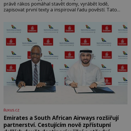
právě rákos pomáhal stavět domy, vyrábět lodě,
zapisovat první texty a inspiroval řadu pověstí. Tato
skromná, ale užitečná rostlina provází člověka už tisíce
let. Většina lidí vnímá rákos jen jako obyčejnou kulisu
letního koupání. Stačí se však podívat
iluxus.cz
Emirates a South African Airways rozšiřují
partnerství. Cestujícím nově zpřístupní