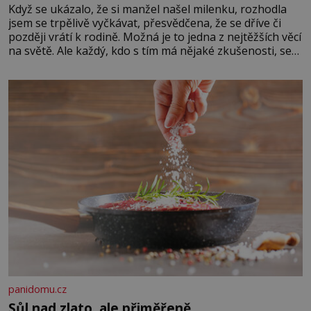
Když se ukázalo, že si manžel našel milenku, rozhodla
jsem se trpělivě vyčkávat, přesvědčena, že se dříve či
později vrátí k rodině. Možná je to jedna z nejtěžších věcí
na světě. Ale každý, kdo s tím má nějaké zkušenosti, se
zapřísahá, že pokud odpustíte, znatelně se vám uleví.
Když se ke mně doneslo, že si manžel pořídil milenku,
panidomu.cz
Sůl nad zlato, ale přiměřeně