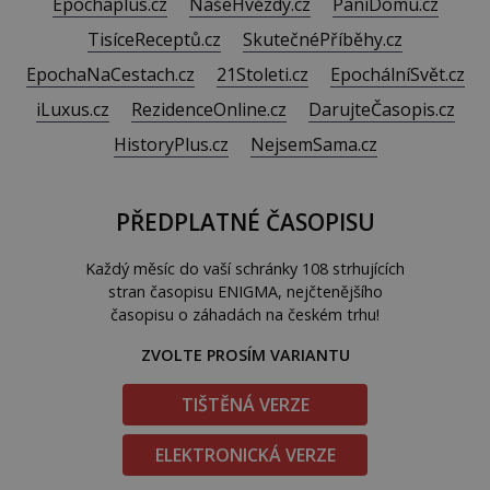
Epochaplus.cz
NašeHvězdy.cz
PaníDomu.cz
TisíceReceptů.cz
SkutečnéPříběhy.cz
EpochaNaCestach.cz
21Stoleti.cz
EpochálníSvět.cz
iLuxus.cz
RezidenceOnline.cz
DarujteČasopis.cz
HistoryPlus.cz
NejsemSama.cz
PŘEDPLATNÉ ČASOPISU
Každý měsíc do vaší schránky 108 strhujících
stran časopisu ENIGMA, nejčtenějšího
časopisu o záhadách na českém trhu!
ZVOLTE PROSÍM VARIANTU
TIŠTĚNÁ VERZE
ELEKTRONICKÁ VERZE