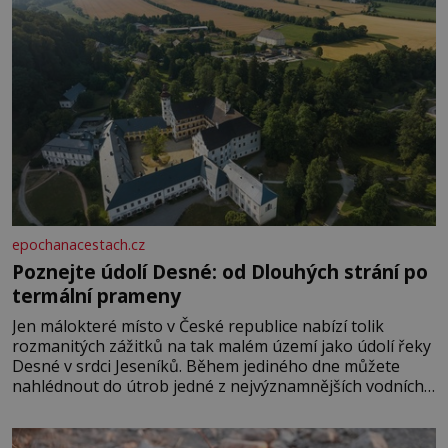
epochanacestach.cz
Poznejte údolí Desné: od Dlouhých strání po
termální prameny
Jen málokteré místo v České republice nabízí tolik
rozmanitých zážitků na tak malém území jako údolí řeky
Desné v srdci Jeseníků. Během jediného dne můžete
nahlédnout do útrob jedné z nejvýznamnějších vodních
elektráren v Evropě, vydat se na horské hřebeny, projet
se na koloběžce a den zakončit poznáváním památek ve
Velkých Losinách nebo v termálním