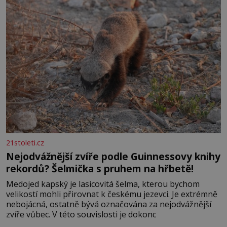
21stoleti.cz
Nejodvážnější zvíře podle Guinnessovy knihy
rekordů? Šelmička s pruhem na hřbetě!
Medojed kapský je lasicovitá šelma, kterou bychom
velikostí mohli přirovnat k českému jezevci. Je extrémně
nebojácná, ostatně bývá označována za nejodvážnější
zvíře vůbec. V této souvislosti je dokonc