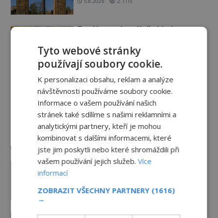
5.8.2026
2.1TIS
Zrod legend o válečné lsti:
Opravdu na zmatení nepřítele
vypouštěli vypasené králíky?
Tyto webové stránky
používají soubory cookie.
3.8.2026
3.3TIS
K personalizaci obsahu, reklam a analýze
Mapa Piriho Reise: Zakázané
vědění starověku, nebo jen
návštěvnosti používáme soubory cookie.
geniální práce osmanského
Informace o vašem používání našich
admirála?
1.8.2026
3.3TIS
stránek také sdílíme s našimi reklamními a
analytickými partnery, kteří je mohou
kombinovat s dalšími informacemi, které
Paranormální jevy
jste jim poskytli nebo které shromáždili při
vašem používání jejich služeb.
Více
Herec Richard Dreyfuss a
informací
muzikant Dave Grohl: Jaké mají
paranormální zážitky?
ZOBRAZIT VŠECHNY PARTNERY
(1616)
PREMIUM
5.8.2026
2.3TIS
→
Hororové zábavní parky: Straší tu