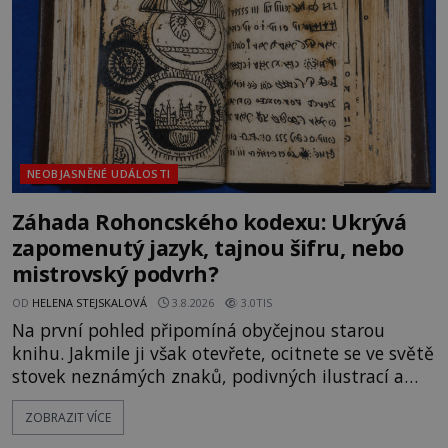
souhru okolností? Když antropolog Michail
Gerasimov (1907-1970) a
NEOBJASNĚNÉ UDÁLOSTI
Záhada Rohoncského kodexu: Ukrývá
zapomenutý jazyk, tajnou šifru, nebo
mistrovský podvrh?
OD
HELENA STEJSKALOVÁ
3.8.2026
3.0TIS
Na první pohled připomíná obyčejnou starou
knihu. Jakmile ji však otevřete, ocitnete se ve světě
stovek neznámých znaků, podivných ilustrací a
textu, který už téměř dvě století vzdoruje všem
ZOBRAZIT VÍCE
pokusům o rozluštění. Rohoncský kodex patří mezi
největší záhady evropských dějin a dodnes nikdo s