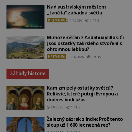
Nad australským městem
„tančila“ záhadná světla
PREMIUM
4.7.2026
3.4TIS
Mimozemšťan z Andahuaylillas: Čí
jsou ostatky zakrslého stvoření s
ohromnou lebkou?
PREMIUM
26.6.2026
2.9TIS
Záhady historie
Kam zmizely ostatky světců?
Relikvie, které putují Evropou a
dodnes budí úžas
6.8.2026
1.4TIS
Železný zázrak z Indie: Proč tento
sloup už 1 600 let nezná rez?