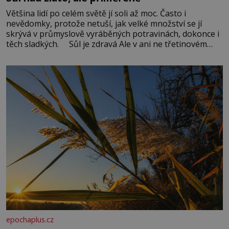
Většina lidí po celém světě jí soli až moc. Často i
nevědomky, protože netuší, jak velké množství se jí
skrývá v průmyslově vyráběných potravinách, dokonce i
těch sladkých. Sůl je zdravá Ale v ani ne třetinovém
množství, než je pro většinu populace běžné. Její
základní složky– sodík a chlór – jsou zásadní pro
správné hospodaření
epochaplus.cz