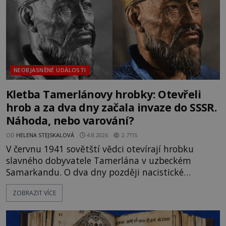
NEOBJASNĚNÉ UDÁLOSTI
Kletba Tamerlánovy hrobky: Otevřeli
hrob a za dva dny začala invaze do SSSR.
Náhoda, nebo varování?
OD
HELENA STEJSKALOVÁ
4.8.2026
2.7TIS
V červnu 1941 sovětští vědci otevírají hrobku
slavného dobyvatele Tamerlána v uzbeckém
Samarkandu. O dva dny později nacistické
Německo zahajuje operaci Barbarossa a napadá
ZOBRAZIT VÍCE
Sovětský svaz. Shoda dat je natolik zarážející, že se
rodí jedna z nejslavnějších „kleteb“ 20. století. Je
na legendě něco pravdy, nebo jde jen o fascinující