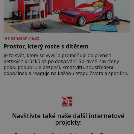
rezidenceonline.cz
Prostor, který roste s dítětem
Je to svět, který se vyvíjí a proměňuje od prvních
dětských krůčků až po dospívání. Správně navržený
pokoj podporuje bezpečí, kreativitu, soustředění i
odpočinek a reaguje na každou etapu života a specifické
potřeby dítěte. Pro nejmenší je klíčová jednoduchost,
měkkost a bezpečí, proto by pokoj miminka měl působit
především klidně a útulně. Předškolní věk je
Navštivte také naše další internetové
projekty: