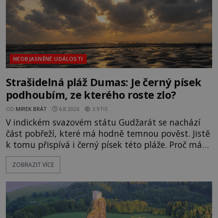
NEOBJASNĚNÉ UDÁLOSTI
Strašidelná pláž Dumas: Je černý písek
podhoubím, ze kterého roste zlo?
OD
MIREK BRÁT
6.8.2026
3.9TIS
V indickém svazovém státu Gudžarát se nachází
část pobřeží, které má hodně temnou pověst. Jistě
k tomu přispívá i černý písek této pláže. Proč má
pláž takové netypické zbarvení? Nakolik jsou
ZOBRAZIT VÍCE
pravdivé historky, že zde došlo k nevysvětlitelným
zmizením turistů? Ti, kteří se nebojí, nás mohou
následovat. Vstupujeme na pláž Dumas ve městě
Surat. Gu