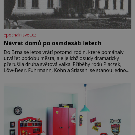
epochalnisvet.cz
Návrat domů po osmdesáti letech
Do Brna se letos vrátí potomci rodin, které pomáhaly
utvářet podobu města, ale jejichž osudy dramaticky
přerušila druhá světová válka. Příběhy rodů Placzek,
Löw-Beer, Fuhrmann, Kohn a Stiassni se stanou jednou
z hlavních dramaturgických linií festivalu židovské
kultury ŠTETL FEST 2026. Některé návraty nejsou
jednoduché. Místa, která si člověk pamatuje z rodinných
vyprávění, už dávno