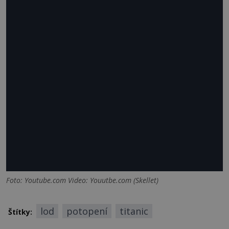
Foto: Youtube.com Video: Youutbe.com (Skellet)
lod
potopení
titanic
Štítky: