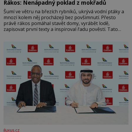
Rákos: Nenápadný poklad z mokřadů
Šumí ve větru na březích rybníků, ukrývá vodní ptáky a
mnozí kolem něj procházejí bez povšimnutí. Přesto
právě rákos pomáhal stavět domy, vyrábět lodě,
zapisovat první texty a inspiroval řadu pověstí. Tato
skromná, ale užitečná rostlina provází člověka už tisíce
let. Většina lidí vnímá rákos jen jako obyčejnou kulisu
letního koupání. Stačí se však podívat
iluxus.cz