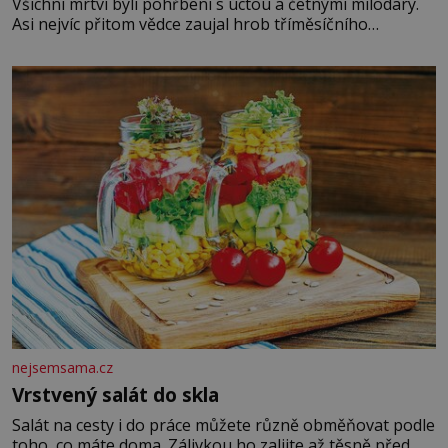
Všichni mrtví byli pohřbeni s úctou a četnými milodary.
Asi nejvíc přitom vědce zaujal hrob tříměsíčního
chlapečka s modrou filcovou čapkou, z níž se draly
blonďaté vlásky. Fakt, že jsou těla dávných lidí nesmírně
dobře zachovalá, přičítají odborníci zdejším klimatickým
podmínkám. Sucho, prosolené písky a extrémně
nejsemsama.cz
Vrstvený salát do skla
Salát na cesty i do práce můžete různě obměňovat podle
toho, co máte doma. Zálivkou ho zalijte až těsně před