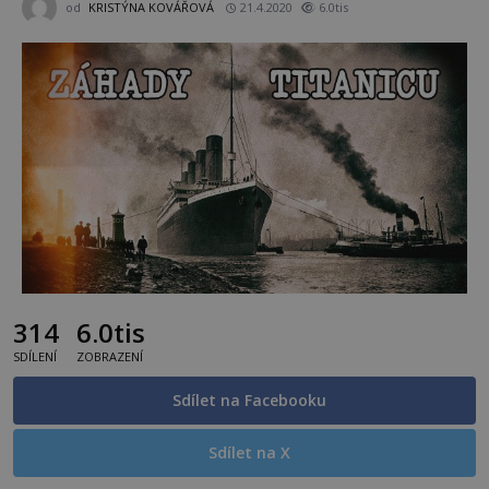
od
KRISTÝNA KOVÁŘOVÁ
21.4.2020
6.0tis
314
6.0tis
SDÍLENÍ
ZOBRAZENÍ
Sdílet na Facebooku
Sdílet na X