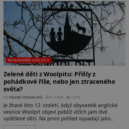
jistotou neví, kdo jej napsal, kdy vznikl ani co
vlastně vypráví. Rohoncský kodex se poprvé
objevuje v roce
NEOBJASNĚNÉ UDÁLOSTI
Zelené děti z Woolpitu: Přišly z
pohádkové říše, nebo jen ztraceného
světa?
OD
HELENA STEJSKALOVÁ
31.7.2026
3.2TIS
Je žhavé léto 12. století, když obyvatelé anglické
vesnice Woolpit objeví poblíž vlčích jam dvě
vyděšené děti. Na první pohled vypadají jako
každé jiné, až na jednu děsivou výjimku. Jejich