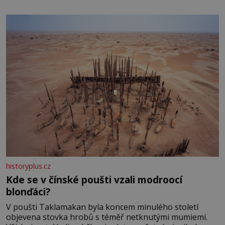
historyplus.cz
Kde se v čínské poušti vzali modroocí
blonďáci?
V poušti Taklamakan byla koncem minulého století
objevena stovka hrobů s téměř netknutými mumiemi.