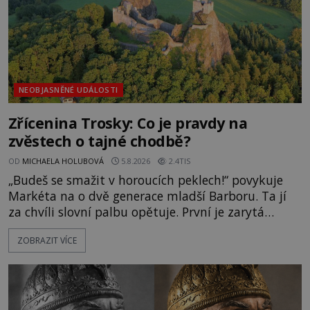
NEOBJASNĚNÉ UDÁLOSTI
Zřícenina Trosky: Co je pravdy na
zvěstech o tajné chodbě?
OD
MICHAELA HOLUBOVÁ
5.8.2026
2.4TIS
„Budeš se smažit v horoucích peklech!“ povykuje
Markéta na o dvě generace mladší Barboru. Ta jí
za chvíli slovní palbu opětuje. První je zarytá
katolička, druhá přesvědčená kališnice. A každá z
ZOBRAZIT VÍCE
nich se usídlí na jedné z věží slavného hradu
Trosky. Šlechtic Ota IV. z Bergova (1399–1452) patří
mezi vůdce protihusitského boje. Za manželku má
skutečně jistou