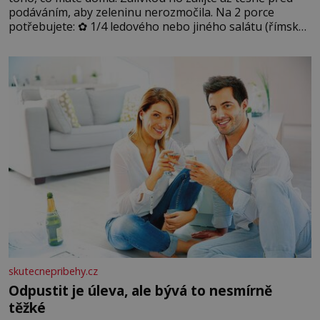
podáváním, aby zeleninu nerozmočila. Na 2 porce
potřebujete: ✿ 1/4 ledového nebo jiného salátu (římský
salát, polníček…) ✿ 1 malá konzerva kukuřice ✿ ½
okurky ✿ 2 rajčata Zálivka: ✿ 4 lžíce olivového oleje ✿ 1
lžíci citronové šťávy ✿ ½ stroužku
skutecnepribehy.cz
Odpustit je úleva, ale bývá to nesmírně
těžké