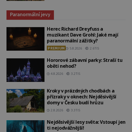
Paranormální jevy
Herec Richard Dreyfuss a
muzikant Dave Grohl: Jaké mají
paranormální zážitky?
PREMIUM
5.8.2026
2.6TIS
Hororové zábavní parky: Straší tu
oběti nehod?
4.8.2026
3.2TIS
Kroky v prázdných chodbách a
přízraky v oknech: Nejděsivější
domy v Česku budí hrůzu
2.8.2026
3.3TIS
Nejděsivější lesy světa: Vstoupí jen
ti nejodvážnější!