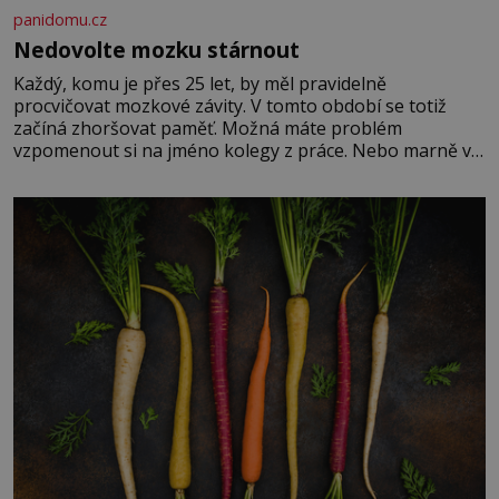
panidomu.cz
Nedovolte mozku stárnout
Každý, komu je přes 25 let, by měl pravidelně
procvičovat mozkové závity. V tomto období se totiž
začíná zhoršovat paměť. Možná máte problém
vzpomenout si na jméno kolegy z práce. Nebo marně v
paměti lovíte název knížky, kterou jste nedávno přečetli.
Je to opravdu tak, s věkem jako kdyby se paměť
rozhodla stávkovat. Cvičte