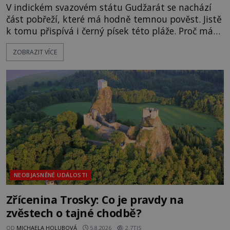
V indickém svazovém státu Gudžarát se nachází
část pobřeží, které má hodně temnou pověst. Jistě
k tomu přispívá i černý písek této pláže. Proč má
pláž takové netypické zbarvení? Nakolik jsou
ZOBRAZIT VÍCE
pravdivé historky, že zde došlo k nevysvětlitelným
zmizením turistů? Ti, kteří se nebojí, nás mohou
následovat. Vstupujeme na pláž Dumas ve městě
Surat. Gu
NEOBJASNĚNÉ UDÁLOSTI
Zřícenina Trosky: Co je pravdy na
zvěstech o tajné chodbě?
OD
MICHAELA HOLUBOVÁ
5.8.2026
2.7TIS