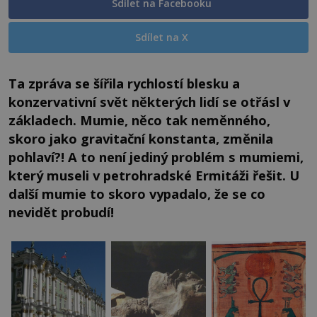
Sdílet na Facebooku
Sdílet na X
Ta zpráva se šířila rychlostí blesku a
konzervativní svět některých lidí se otřásl v
základech. Mumie, něco tak neměnného,
skoro jako gravitační konstanta, změnila
pohlaví?! A to není jediný problém s mumiemi,
který museli v petrohradské Ermitáži řešit. U
další mumie to skoro vypadalo, že se co
nevidět probudí!