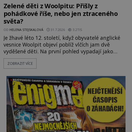
Zelené děti z Woolpitu: Přišly z
pohádkové říše, nebo jen ztraceného
světa?
OD
HELENA STEJSKALOVÁ
31.7.2026
3.2TIS
Je žhavé léto 12. století, když obyvatelé anglické
vesnice Woolpit objeví poblíž vlčích jam dvě
vyděšené děti. Na první pohled vypadají jako
každé jiné, až na jednu děsivou výjimku. Jejich
ZOBRAZIT VÍCE
kůže má nazelenalý odstín, mluví
nesrozumitelnou řečí a odmítají jakékoli jídlo
kromě syrových bobů. Příběh se rychle stává
jednou z největších záhad středověké Anglie a ani
po téměř devíti stech letech není