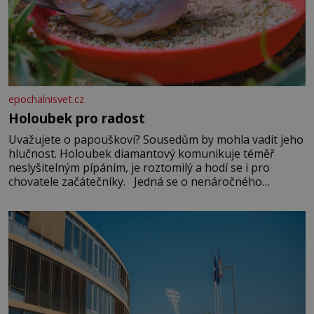
epochalnisvet.cz
Holoubek pro radost
Uvažujete o papouškovi? Sousedům by mohla vadit jeho
hlučnost. Holoubek diamantový komunikuje téměř
neslyšitelným pípáním, je roztomilý a hodí se i pro
chovatele začátečníky. Jedná se o nenáročného
klidného ptáčka, který většinu dne jen posedává. Hodně
času tráví na zemi, kde sbírá zbytky semínek Jeho
domovinou je prakticky celá Austrálie s výjimkou
pobřežní oblasti.