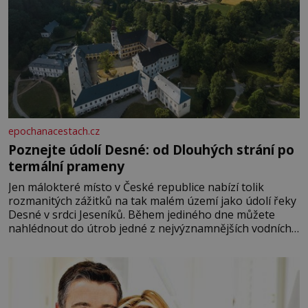
epochanacestach.cz
Poznejte údolí Desné: od Dlouhých strání po
termální prameny
Jen málokteré místo v České republice nabízí tolik
rozmanitých zážitků na tak malém území jako údolí řeky
Desné v srdci Jeseníků. Během jediného dne můžete
nahlédnout do útrob jedné z nejvýznamnějších vodních
elektráren v Evropě, vydat se na horské hřebeny, projet
se na koloběžce a den zakončit poznáváním památek ve
Velkých Losinách nebo v termálním