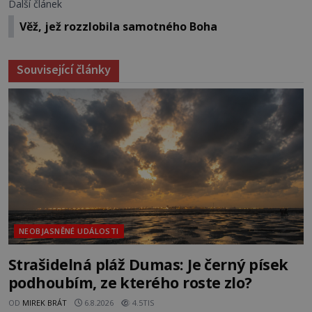
Další článek
Věž, jež rozzlobila samotného Boha
Související články
NEOBJASNĚNÉ UDÁLOSTI
Strašidelná pláž Dumas: Je černý písek
podhoubím, ze kterého roste zlo?
OD
MIREK BRÁT
6.8.2026
4.5TIS