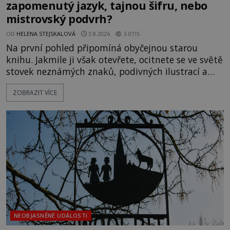
zapomenutý jazyk, tajnou šifru, nebo
mistrovský podvrh?
OD
HELENA STEJSKALOVÁ
3.8.2026
3.0TIS
Na první pohled připomíná obyčejnou starou
knihu. Jakmile ji však otevřete, ocitnete se ve světě
stovek neznámých znaků, podivných ilustrací a
textu, který už téměř dvě století vzdoruje všem
ZOBRAZIT VÍCE
pokusům o rozluštění. Rohoncský kodex patří mezi
největší záhady evropských dějin a dodnes nikdo s
jistotou neví, kdo jej napsal, kdy vznikl ani co
vlastně vypráví. Rohoncský kodex se poprvé
objevuje v roce
NEOBJASNĚNÉ UDÁLOSTI