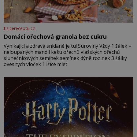
tisicereceptu.cz
Domácí ořechová granola bez cukru
Vynikající a zdravá snídaně je tu! Suroviny Vždy 1 šálek –
neloupaných mandlí kešu ořechů vlašských ořechů
slunečnicových semínek semínek dýně rozinek 3 šálky
ovesných vloček 1 lžíce mlet