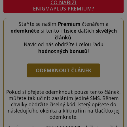
CO NABÍZÍ
ENIGMAPLUS PREMIUM?
Staňte se naším
Premium
čtenářem a
odemkněte
si tento i
tisíce
dalších
skvělých
článků
.
Navíc od nás obdržíte i celou řadu
hodnotných bonusů
!
ODEMKNOUT ČLÁNEK
Pokud si přejete odemknout pouze tento článek,
můžete tak učinit zasláním jediné SMS. Během
chvilky obdržíte číselný kód, který opíšete do
následujícího okénka a kliknutím na tlačítko jej
odemknete.