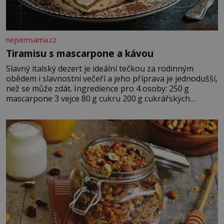
nejsemsama.cz
Tiramisu s mascarpone a kávou
Slavný italský dezert je ideální tečkou za rodinným
obědem i slavnostní večeří a jeho příprava je jednodušší,
než se může zdát. Ingredience pro 4 osoby: 250 g
mascarpone 3 vejce 80 g cukru 200 g cukrářských
piškotů 250 ml silné kávy 2 lžíce amaretta kakao na
posypání Postup: Oddělte žloutky od bílků. Žloutky
vyšlehejte s cukrem do světlé pěny a postupně do nich
vmíchejte mascarpone, aby vznikl hladký