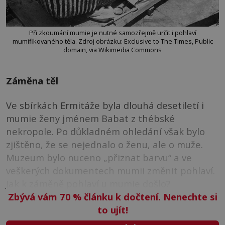
Při zkoumání mumie je nutné samozřejmě určit i pohlaví
mumifikovaného těla. Zdroj obrázku: Exclusive to The Times, Public
domain, via Wikimedia Commons
Záměna těl
Ve sbírkách Ermitáže byla dlouhá desetiletí i
mumie ženy jménem Babat z thébské
nekropole. Po důkladném ohledání však bylo
zjištěno, že se nejednalo o ženu, ale o muže.
Muzeum bylo nuceno „přiznat barvu“ a ve
veškerých dokumentech mumii změnit pohlaví.
Jak k záměně pohlaví u mumie došlo?
Zbývá vám 70
%
článku k dočtení. Nenechte si
to ujít!