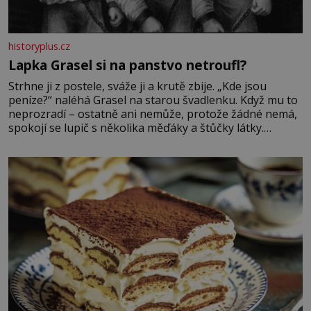
historyplus.cz
Lapka Grasel si na panstvo netroufl?
Strhne ji z postele, sváže ji a krutě zbije. „Kde jsou
peníze?“ naléhá Grasel na starou švadlenku. Když mu to
neprozradí – ostatně ani nemůže, protože žádné nemá,
spokojí se lupič s několika měďáky a štůčky látky.
Zraněná žena pár dní nato umírá. Je to muž nebývale
krutý. Jeho činy budí hrůzu ještě dlouho po jeho smrti