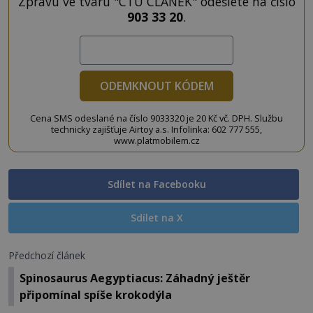
Zprávu ve tvaru "CTU CLANEK" odešlete na číslo
903 33 20
.
ODEMKNOUT KÓDEM
Cena SMS odeslané na číslo 9033320 je 20 Kč vč. DPH. Službu
technicky zajišťuje Airtoy a.s. Infolinka: 602 777 555,
www.platmobilem.cz
Sdílet na Facebooku
Sdílet na X
Předchozí článek
Spinosaurus Aegyptiacus: Záhadný ještěr
připomínal spíše krokodýla