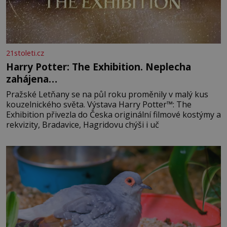
21stoleti.cz
Harry Potter: The Exhibition. Neplecha
zahájena…
Pražské Letňany se na půl roku proměnily v malý kus
kouzelnického světa. Výstava Harry Potter™: The
Exhibition přivezla do Česka originální filmové kostýmy a
rekvizity, Bradavice, Hagridovu chýši i uč