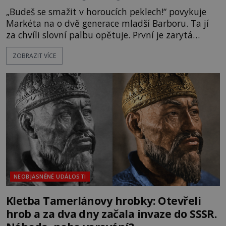
„Budeš se smažit v horoucích peklech!“ povykuje
Markéta na o dvě generace mladší Barboru. Ta jí
za chvíli slovní palbu opětuje. První je zarytá
katolička, druhá přesvědčená kališnice. A každá z
ZOBRAZIT VÍCE
nich se usídlí na jedné z věží slavného hradu
Trosky. Šlechtic Ota IV. z Bergova (1399–1452) patří
mezi vůdce protihusitského boje. Za manželku má
skutečně jistou
NEOBJASNĚNÉ UDÁLOSTI
Kletba Tamerlánovy hrobky: Otevřeli
hrob a za dva dny začala invaze do SSSR.