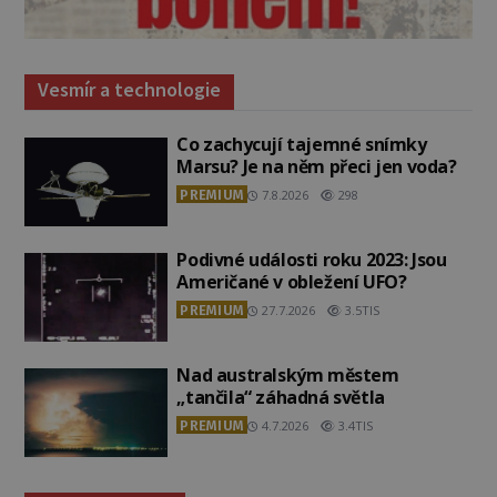
Vesmír a technologie
Co zachycují tajemné snímky
Marsu? Je na něm přeci jen voda?
PREMIUM
7.8.2026
298
Podivné události roku 2023: Jsou
Američané v obležení UFO?
PREMIUM
27.7.2026
3.5TIS
Nad australským městem
„tančila“ záhadná světla
PREMIUM
4.7.2026
3.4TIS