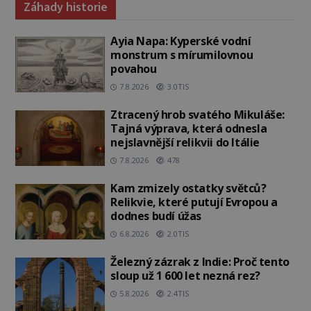
Záhady historie
Ayia Napa: Kyperské vodní
monstrum s mírumilovnou
povahou
7.8.2026
3.0TIS
Ztracený hrob svatého Mikuláše:
Tajná výprava, která odnesla
nejslavnější relikvii do Itálie
7.8.2026
478
Kam zmizely ostatky světců?
Relikvie, které putují Evropou a
dodnes budí úžas
6.8.2026
2.0TIS
Železný zázrak z Indie: Proč tento
sloup už 1 600 let nezná rez?
5.8.2026
2.4TIS