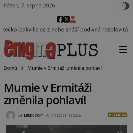
Pátek, 7. srpna 2026
be snáší podivná rosolovitá látka neznámého původu
Domů
Mumie v Ermitáži změnila pohlaví!
Mumie v Ermitáži
změnila pohlaví!
PREMIUM
od
MIREK BRÁT
10.11.2021
2.9tis