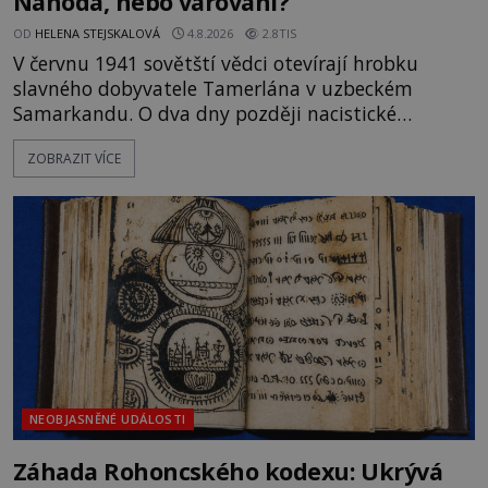
Náhoda, nebo varování?
OD
HELENA STEJSKALOVÁ
4.8.2026
2.8TIS
V červnu 1941 sovětští vědci otevírají hrobku
slavného dobyvatele Tamerlána v uzbeckém
Samarkandu. O dva dny později nacistické
Německo zahajuje operaci Barbarossa a napadá
ZOBRAZIT VÍCE
Sovětský svaz. Shoda dat je natolik zarážející, že se
rodí jedna z nejslavnějších „kleteb“ 20. století. Je
na legendě něco pravdy, nebo jde jen o fascinující
souhru okolností? Když antropolog Michail
Gerasimov (1907-1970) a
NEOBJASNĚNÉ UDÁLOSTI
Záhada Rohoncského kodexu: Ukrývá