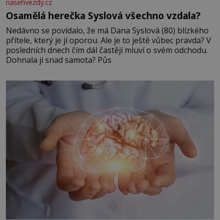
nasehvezdy.cz
Osamělá herečka Syslová všechno vzdala?
Nedávno se povídalo, že má Dana Syslová (80) blízkého
přítele, který je jí oporou. Ale je to ještě vůbec pravda? V
posledních dnech čím dál častěji mluví o svém odchodu.
Dohnala ji snad samota? Půs