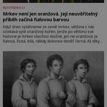
epochaplus.cz
Mrkev není jen oranžová. Její neuvěřitelný
příběh začíná fialovou barvou
Když dnes vytáhneme ze země mrkev, většina z nás
očekává sytě oranžový kořen. Jenže po většinu své
historie je mrkev všechno možné, jen ne oranžová. Je
fialová, žlutá, bílá, někdy dokonce téměř černá. Až díky
stovkám let pečlivého šlechtění se z ní stává zelenina,
bez které si českou zahradu ani nedokážeme představit.
Její příběh je