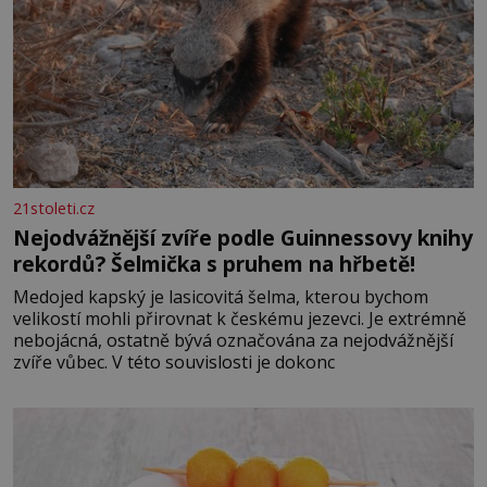
21stoleti.cz
Nejodvážnější zvíře podle Guinnessovy knihy
rekordů? Šelmička s pruhem na hřbetě!
Medojed kapský je lasicovitá šelma, kterou bychom
velikostí mohli přirovnat k českému jezevci. Je extrémně
nebojácná, ostatně bývá označována za nejodvážnější
zvíře vůbec. V této souvislosti je dokonc