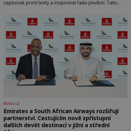
zapisovat první texty a inspiroval řadu pověstí. Tato
skromná, ale užitečná rostlina provází člověka už tisíce
let. Většina lidí vnímá rákos jen jako obyčejnou kulisu
letního koupání. Stačí se však podívat
iluxus.cz
Emirates a South African Airways rozšiřují
partnerství. Cestujícím nově zpřístupní
dalších devět destinací v jižní a střední