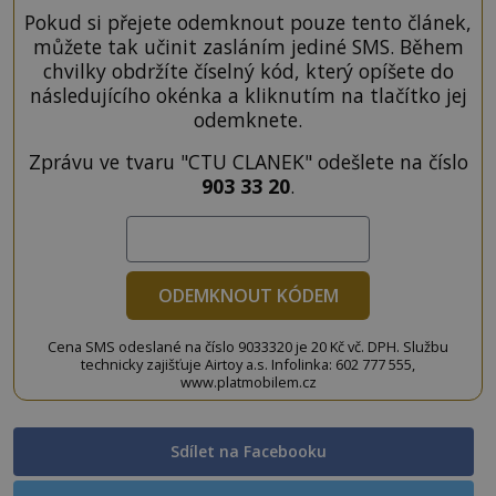
Pokud si přejete odemknout pouze tento článek,
můžete tak učinit zasláním jediné SMS. Během
chvilky obdržíte číselný kód, který opíšete do
následujícího okénka a kliknutím na tlačítko jej
odemknete.
Zprávu ve tvaru "CTU CLANEK" odešlete na číslo
903 33 20
.
ODEMKNOUT KÓDEM
Cena SMS odeslané na číslo 9033320 je 20 Kč vč. DPH. Službu
technicky zajišťuje Airtoy a.s. Infolinka: 602 777 555,
www.platmobilem.cz
Sdílet na Facebooku