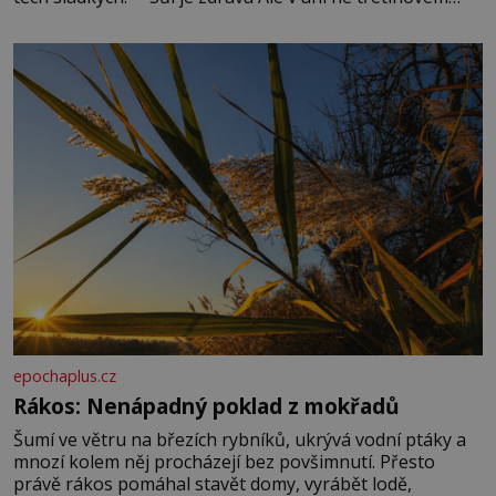
množství, než je pro většinu populace běžné. Její
základní složky– sodík a chlór – jsou zásadní pro
správné hospodaření
epochaplus.cz
Rákos: Nenápadný poklad z mokřadů
Šumí ve větru na březích rybníků, ukrývá vodní ptáky a
mnozí kolem něj procházejí bez povšimnutí. Přesto
právě rákos pomáhal stavět domy, vyrábět lodě,