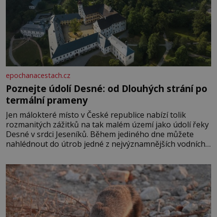
epochanacestach.cz
Poznejte údolí Desné: od Dlouhých strání po
termální prameny
Jen málokteré místo v České republice nabízí tolik
rozmanitých zážitků na tak malém území jako údolí řeky
Desné v srdci Jeseníků. Během jediného dne můžete
nahlédnout do útrob jedné z nejvýznamnějších vodních
elektráren v Evropě, vydat se na horské hřebeny, projet
se na koloběžce a den zakončit poznáváním památek ve
Velkých Losinách nebo v termálním