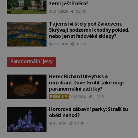
zemí ještě něco?
28.7.2026
3.2TIS
Tajemství štoly pod Zvíkovem.
Skrývají podzemní chodby poklad,
nebo jen středověké sklepy?
27.7.2026
3.3TIS
Paranormální jevy
Herec Richard Dreyfuss a
muzikant Dave Grohl: Jaké mají
paranormální zážitky?
PREMIUM
5.8.2026
1.9TIS
Hororové zábavní parky: Straší tu
oběti nehod?
4.8.2026
2.8TIS