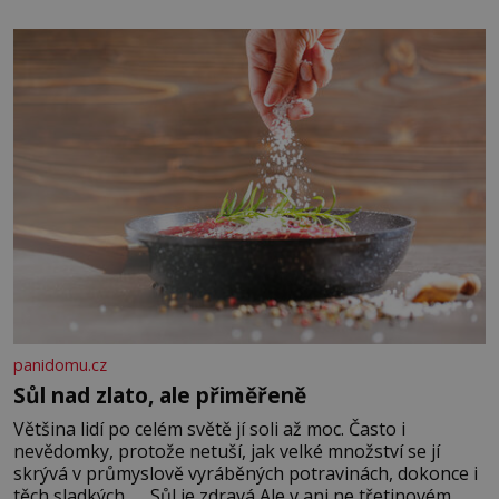
zapřísahá, že pokud odpustíte, znatelně se vám uleví.
Když se ke mně doneslo, že si manžel pořídil milenku,
panidomu.cz
Sůl nad zlato, ale přiměřeně
Většina lidí po celém světě jí soli až moc. Často i
nevědomky, protože netuší, jak velké množství se jí
skrývá v průmyslově vyráběných potravinách, dokonce i
těch sladkých. Sůl je zdravá Ale v ani ne třetinovém