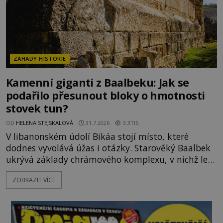
ZÁHADY HISTORIE
Kamenní giganti z Baalbeku: Jak se
podařilo přesunout bloky o hmotnosti
stovek tun?
OD
HELENA STEJSKALOVÁ
31.7.2026
3.3TIS
V libanonském údolí Bikáa stojí místo, které
dodnes vyvolává úžas i otázky. Starověký Baalbek
ukrývá základy chrámového komplexu, v nichž leží
kameny tak obrovské, že se zdá téměř nemožné je
ZOBRAZIT VÍCE
přesunout. Některé bloky váží kolem tisíce tun,
jeden z nedávno prozkoumaných kamenných
kolosů dokonce odhadem až 1650 tun. Jak lidé bez
moderních strojů dokázali takové giganty vytesat,