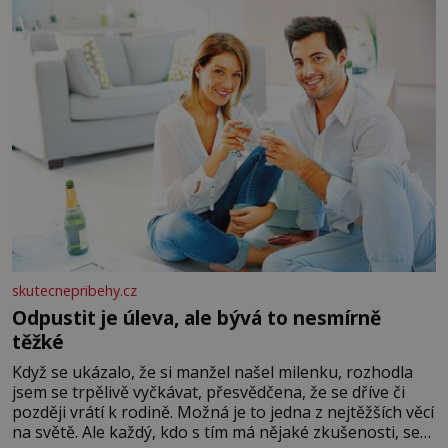
lžíci citronové šťávy ✿ ½ stroužku
skutecnepribehy.cz
Odpustit je úleva, ale bývá to nesmírně
těžké
Když se ukázalo, že si manžel našel milenku, rozhodla
jsem se trpělivě vyčkávat, přesvědčena, že se dříve či
později vrátí k rodině. Možná je to jedna z nejtěžších věcí
na světě. Ale každý, kdo s tím má nějaké zkušenosti, se