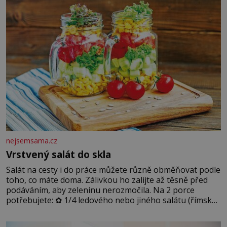
podmínkám. Sucho, prosolené písky a extrémně
nejsemsama.cz
Vrstvený salát do skla
Salát na cesty i do práce můžete různě obměňovat podle
toho, co máte doma. Zálivkou ho zalijte až těsně před
podáváním, aby zeleninu nerozmočila. Na 2 porce
potřebujete: ✿ 1/4 ledového nebo jiného salátu (římský
salát, polníček…) ✿ 1 malá konzerva kukuřice ✿ ½
okurky ✿ 2 rajčata Zálivka: ✿ 4 lžíce olivového oleje ✿ 1