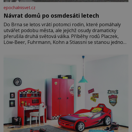
epochalnisvet.cz
Návrat domů po osmdesáti letech
Do Brna se letos vrátí potomci rodin, které pomáhaly
utvářet podobu města, ale jejichž osudy dramaticky
přerušila druhá světová válka. Příběhy rodů Placzek,
Löw-Beer, Fuhrmann, Kohn a Stiassni se stanou jednou
z hlavních dramaturgických linií festivalu židovské
kultury ŠTETL FEST 2026. Některé návraty nejsou
jednoduché. Místa, která si člověk pamatuje z rodinných
vyprávění, už dávno