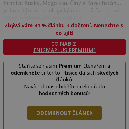
hranice Ruska, Mogolska, Číny a Kazachstánu,
je bohatým archeologickým nalezištěm, které
svědčí o dávné přítomnosti lidí.
Zbývá vám 91
%
článku k dočtení. Nenechte si
to ujít!
CO NABÍZÍ
ENIGMAPLUS PREMIUM?
Staňte se naším
Premium
čtenářem a
odemkněte
si tento i
tisíce
dalších
skvělých
článků
.
Navíc od nás obdržíte i celou řadu
hodnotných bonusů
!
ODEMKNOUT ČLÁNEK