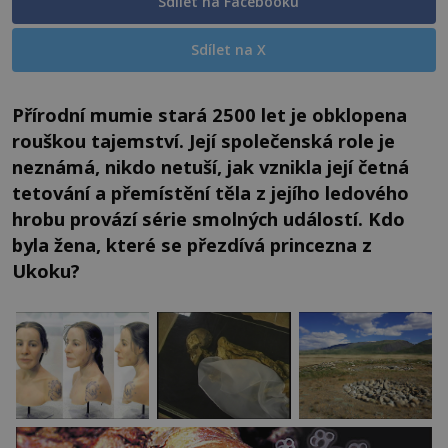
Sdílet na Facebooku
Sdílet na X
Přírodní mumie stará 2500 let je obklopena
rouškou tajemství. Její společenská role je
neznámá, nikdo netuší, jak vznikla její četná
tetování a přemístění těla z jejího ledového
hrobu provází série smolných událostí. Kdo
byla žena, které se přezdívá princezna z
Ukoku?