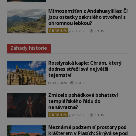
Mimozemšťan z Andahuaylillas: Čí
jsou ostatky zakrslého stvoření s
ohromnou lebkou?
PREMIUM
26.6.2026
2.9TIS
Záhady historie
Rosslynská kaple: Chrám, který
dodnes střeží svá největší
tajemství
30.7.2026
3.5TIS
Zmizelo pohádkové bohatství
templářského řádu do
nenávratna?
PREMIUM
29.7.2026
3.3TIS
Neznámé podzemní prostory pod
klášterem v Plasích: Skrývá se pod