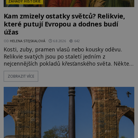
ZÁHADY HISTORIE
Kam zmizely ostatky světců? Relikvie,
které putují Evropou a dodnes budí
úžas
OD
HELENA STEJSKALOVÁ
6.8.2026
642
Kosti, zuby, pramen vlasů nebo kousky oděvu.
Relikvie svatých jsou po staletí jedním z
nejcennějších pokladů křesťanského světa. Některé
mají pečlivě doloženou historii, jiné provází
ZOBRAZIT VÍCE
záhady, krádeže i nečekané objevy. Jejich osudy
připomínají dobrodružné romány, přesto se opírají
o skutečné historické události. Ve středověké
Evropě mají relikvie mimořádnou hodnotu. Nejsou
jen předmětem úcty