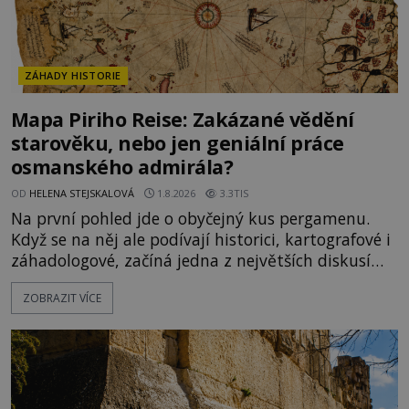
ZÁHADY HISTORIE
Mapa Piriho Reise: Zakázané vědění
starověku, nebo jen geniální práce
osmanského admirála?
OD
HELENA STEJSKALOVÁ
1.8.2026
3.3TIS
Na první pohled jde o obyčejný kus pergamenu.
Když se na něj ale podívají historici, kartografové i
záhadologové, začíná jedna z největších diskusí
moderní historie. Osmanský admirál Piri Reis roku
ZOBRAZIT VÍCE
1513 kreslí mapu světa, která překvapuje
přesností pobřeží Afriky a Jižní Ameriky. Někteří v
ní vidí důkaz ztracené civilizace nebo dokonce
znalost Antarktidy dávno před jejím objevením.
Jiní tvrdí,