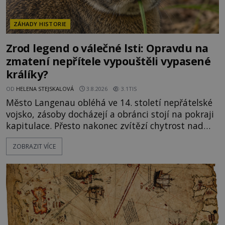
ZÁHADY HISTORIE
Zrod legend o válečné lsti: Opravdu na
zmatení nepřítele vypouštěli vypasené
králíky?
OD
HELENA STEJSKALOVÁ
3.8.2026
3.1TIS
Město Langenau obléhá ve 14. století nepřátelské
vojsko, zásoby docházejí a obránci stojí na pokraji
kapitulace. Přesto nakonec zvítězí chytrost nad
hrubou silou. Podle staré německé legendy vypustí
ZOBRAZIT VÍCE
obyvatelé za hradby dobře živeného králíka, aby
nepřítele přesvědčili, že uvnitř města je jídla stále
dost. Čas pracuje pro obléhatele. Ve městě ubývají
zásoby a každý den znamená další porci strádá