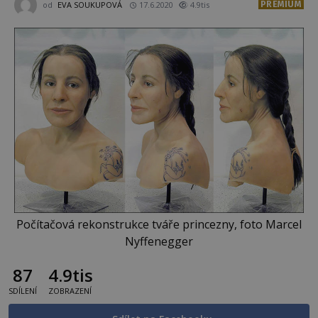
PREMIUM
od
EVA SOUKUPOVÁ
17.6.2020
4.9tis
Počítačová rekonstrukce tváře princezny, foto Marcel
Nyffenegger
87
4.9tis
SDÍLENÍ
ZOBRAZENÍ