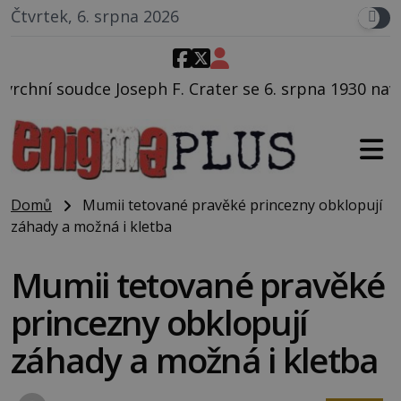
Čtvrtek, 6. srpna 2026
 Crater se 6. srpna 1930 navečeří ve své oblíbené res
Domů
Mumii tetované pravěké princezny obklopují
záhady a možná i kletba
Mumii tetované pravěké
princezny obklopují
záhady a možná i kletba