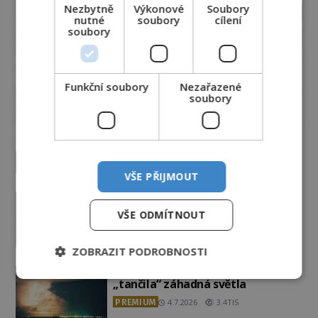
Nezbytně
Výkonové
Soubory
nutné
soubory
cílení
soubory
Funkční soubory
Nezařazené
soubory
Vesmír a technologie
VŠE PŘIJMOUT
Podivné události roku 2023: Jsou
Američané v obležení UFO?
VŠE ODMÍTNOUT
PREMIUM
27.7.2026
3.5TIS
ZOBRAZIT PODROBNOSTI
Nad australským městem
„tančila“ záhadná světla
PREMIUM
4.7.2026
3.4TIS