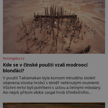
historyplus.cz
Kde se v čínské poušti vzali modroocí
blonďáci?
V poušti Taklamakan byla koncem minulého století
objevena stovka hrobů s téměř netknutými mumiemi.
Všichni mrtví byli pohřbeni s úctou a četnými milodary.
Asi nejvíc přitom vědce zaujal hrob tříměsíčního
chlapečka s modrou filcovou čapkou, z níž se draly
blonďaté vlásky. Fakt, že jsou těla dávných lidí nesmírně
dobře zachovalá, přičítají odborníci zdejším klimatickým