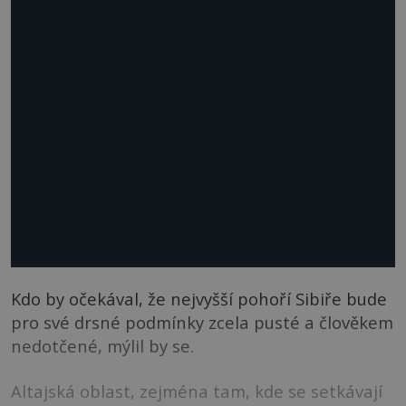
Kdo by očekával, že nejvyšší pohoří Sibiře bude
pro své drsné podmínky zcela pusté a člověkem
nedotčené, mýlil by se.
Altajská oblast, zejména tam, kde se setkávají