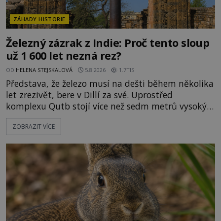
ZÁHADY HISTORIE
Železný zázrak z Indie: Proč tento sloup
už 1 600 let nezná rez?
OD
HELENA STEJSKALOVÁ
5.8.2026
1.7TIS
Představa, že železo musí na dešti během několika
let zrezivět, bere v Dillí za své. Uprostřed
komplexu Qutb stojí více než sedm metrů vysoký
železný sloup, který už přibližně 1 600 let odolává
ZOBRAZIT VÍCE
počasí s jen nepatrnými stopami koroze. Jeho
mimořádná trvanlivost dlouho živí legendy o
ztracených technologiích či tajemných
materiálech. Moderní metalurgie však ukazuje, že
skutečné vysvětlení je ješt