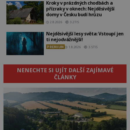
Kroky v prázdných chodbách a
přízraky v oknech: Nejděsivější
domy v Česku budí hrůzu
2.8.2026
3.2TIS
Nejděsivější lesy světa: Vstoupí jen
ti nejodvážnější!
PREMIUM
1.8.2026
3.5TIS
NENECHTE SI UJÍT DALŠÍ ZAJÍMAVÉ
ČLÁNKY