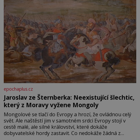
epochaplus.cz
Jaroslav ze Šternberka: Neexistující šlechtic,
který z Moravy vyžene Mongoly
Mongolové se tlačí do Evropy a hrozí, že ovládnou celý
svět. Ale naštěstí jim v samotném srdci Evropy stojí v
cestě malé, ale silné království, které dokáže
dobyvatelské hordy zastavit. Co nedokáže žádná z
asijských říší, co nedokážou Němci – to dokáže český