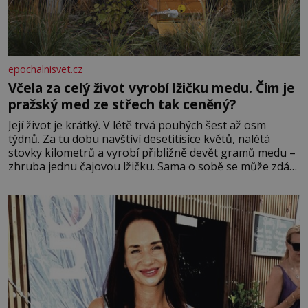
epochalnisvet.cz
Včela za celý život vyrobí lžičku medu. Čím je
pražský med ze střech tak ceněný?
Její život je krátký. V létě trvá pouhých šest až osm
týdnů. Za tu dobu navštíví desetitisíce květů, nalétá
stovky kilometrů a vyrobí přibližně devět gramů medu –
zhruba jednu čajovou lžičku. Sama o sobě se může zdát
bezvýznamná. Teprve když se spojí s dalšími desítkami
tisíc příslušnic svého včelstva, vznikne jeden z
nejdokonalejších organismů