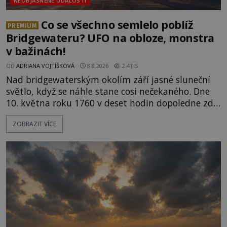
NEOBJASNĚNÉ UDÁLOSTI
Co se všechno semlelo poblíž
PREMIUM
Bridgewateru? UFO na obloze, monstra
v bažinách!
OD
ADRIANA VOJTÍŠKOVÁ
8.8.2026
2.4TIS
Nad bridgewaterským okolím září jasné sluneční
světlo, když se náhle stane cosi nečekaného. Dne
10. května roku 1760 v deset hodin dopoledne zde
dojde k vůbec prvnímu historicky doloženému
ZOBRAZIT VÍCE
přeletu UFO. Podle záznamů vyzařuje takové
světlo, že vypadá jako „koule hořícího ohně“. Jde
jen o nějaký optický klam, nebo se zde skutečně
právě vznáší mimozemská loď