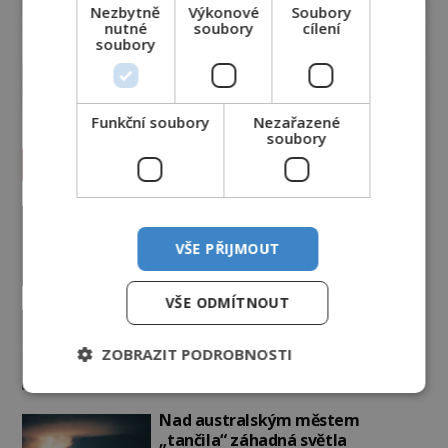
Nezbytně
Výkonové
Soubory
nutné
soubory
cílení
soubory
Funkční soubory
Nezařazené
soubory
Vesmír a technologie
Co zachycují tajemné snímky
Marsu? Je na něm přeci jen voda?
VŠE PŘIJMOUT
PREMIUM
7.8.2026
2.9TIS
VŠE ODMÍTNOUT
Podivné události roku 2023: Jsou
Američané v obležení UFO?
ZOBRAZIT PODROBNOSTI
PREMIUM
27.7.2026
3.5TIS
Nad australským městem
„tančila“ záhadná světla