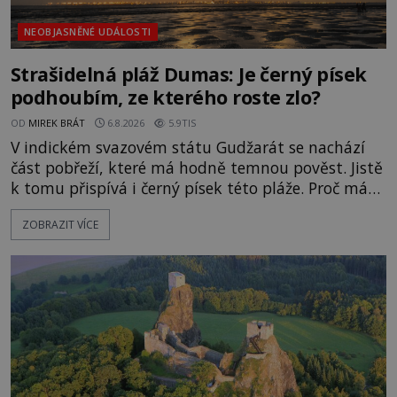
NEOBJASNĚNÉ UDÁLOSTI
Strašidelná pláž Dumas: Je černý písek
podhoubím, ze kterého roste zlo?
OD
MIREK BRÁT
6.8.2026
5.9TIS
V indickém svazovém státu Gudžarát se nachází
část pobřeží, které má hodně temnou pověst. Jistě
k tomu přispívá i černý písek této pláže. Proč má
pláž takové netypické zbarvení? Nakolik jsou
ZOBRAZIT VÍCE
pravdivé historky, že zde došlo k nevysvětlitelným
zmizením turistů? Ti, kteří se nebojí, nás mohou
následovat. Vstupujeme na pláž Dumas ve městě
Surat. Gu