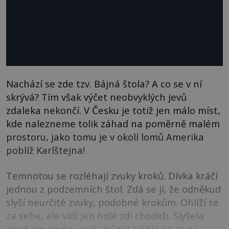
Nachází se zde tzv. Bájná štola? A co se v ní
skrývá? Tím však výčet neobvyklých jevů
zdaleka nekončí. V Česku je totiž jen málo míst,
kde nalezneme tolik záhad na poměrně malém
prostoru, jako tomu je v okolí lomů Amerika
poblíž Karlštejna!
Temnotou se rozléhají zvuky kroků. Dívka kráčí
jednou z podzemních štol. Zdá se jí, že odněkud
slyší neurčité zvuky, podobné krokům. Ohlíží se
za sebe, ale vidí jen holé zdi chodeb. Slyšela
snad jen ozvěnu své chůze? Náhle se za ní