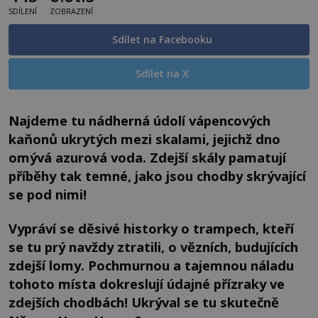
SDÍLENÍ
ZOBRAZENÍ
Sdílet na Facebooku
Sdílet na X
Najdeme tu nádherná údolí vápencových
kaňonů ukrytých mezi skalami, jejichž dno
omývá azurová voda. Zdejší skály pamatují
příběhy tak temné, jako jsou chodby skrývající
se pod nimi!
Vypráví se děsivé historky o trampech, kteří
se tu prý navždy ztratili, o vězních, budujících
zdejší lomy. Pochmurnou a tajemnou náladu
tohoto místa dokreslují údajné přízraky ve
zdejších chodbách! Ukrýval se tu skutečně