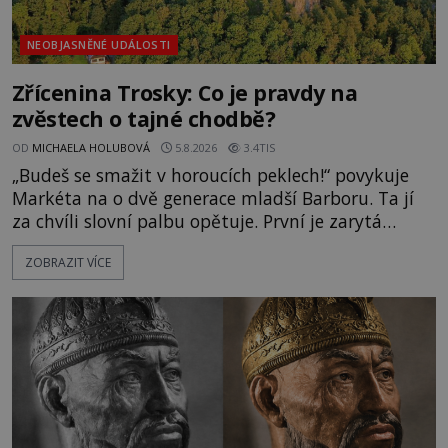
NEOBJASNĚNÉ UDÁLOSTI
Zřícenina Trosky: Co je pravdy na
zvěstech o tajné chodbě?
OD
MICHAELA HOLUBOVÁ
5.8.2026
3.4TIS
„Budeš se smažit v horoucích peklech!“ povykuje
Markéta na o dvě generace mladší Barboru. Ta jí
za chvíli slovní palbu opětuje. První je zarytá
katolička, druhá přesvědčená kališnice. A každá z
ZOBRAZIT VÍCE
nich se usídlí na jedné z věží slavného hradu
Trosky. Šlechtic Ota IV. z Bergova (1399–1452) patří
mezi vůdce protihusitského boje. Za manželku má
skutečně jistou