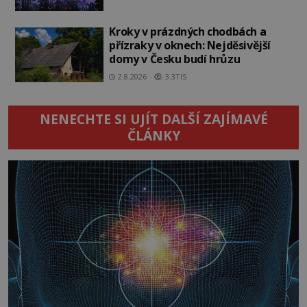
Kroky v prázdných chodbách a
přízraky v oknech: Nejděsivější
domy v Česku budí hrůzu
2.8.2026
3.3TIS
NENECHTE SI UJÍT DALŠÍ ZAJÍMAVÉ
ČLÁNKY