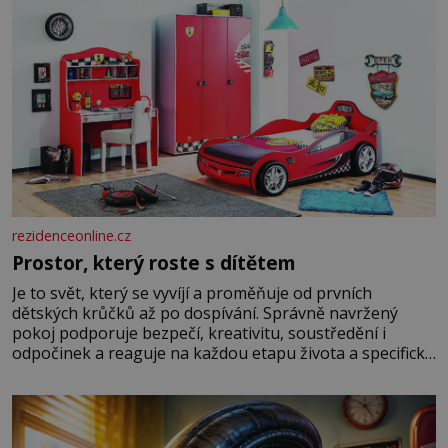
rezidenceonline.cz
Prostor, který roste s dítětem
Je to svět, který se vyvíjí a proměňuje od prvních
dětských krůčků až po dospívání. Správně navržený
pokoj podporuje bezpečí, kreativitu, soustředění i
odpočinek a reaguje na každou etapu života a specifické
potřeby dítěte. Pro nejmenší je klíčová jednoduchost,
měkkost a bezpečí, proto by pokoj miminka měl působit
především klidně a útulně. Předškolní věk je