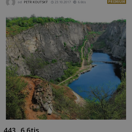
PREMIUM
od
PETR KOUTSKÝ
23.10.2017
6.6tis
443
6.6tis