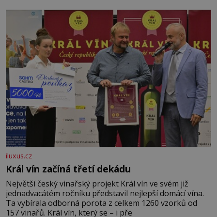
král. Nebo že by ne? Mongolové od roku 1223 postupují
podél Kaspického a Azovského moře,
iluxus.cz
Král vín začíná třetí dekádu
Největší český vinařský projekt Král vín ve svém již
jednadvacátém ročníku představil nejlepší domácí vína.
Ta vybírala odborná porota z celkem 1260 vzorků od
157 vinařů. Král vín, který se – i pře