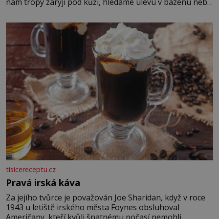
nám tropy zaryjí pod kůži, hledáme úlevu v bazénu nebo
pomocí klimatizace. Jenže ne vždycky můžeme být v jejich
blízkosti. Nemusíte však zoufat. Pokud budete mít
promyšlený jídelníček, žadné pařáky si na vás
tisicereceptu.cz
Pravá irská káva
Za jejího tvůrce je považován Joe Sharidan, když v roce
1943 u letiště irského města Foynes obsluhoval
Američany, kteří kvůli špatnému počasí nemohli