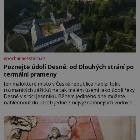
epochanacestach.cz
Poznejte údolí Desné: od Dlouhých strání po
termální prameny
Jen málokteré místo v České republice nabízí tolik
rozmanitých zážitků na tak malém území jako údolí řeky
Desné v srdci Jeseníků. Během jediného dne můžete
nahlédnout do útrob jedné z nejvýznamnějších vodních
elektráren v Evropě, vydat se na horské hřebeny, projet
se na koloběžce a den zakončit poznáváním památek ve
Velkých Losinách nebo v termálním