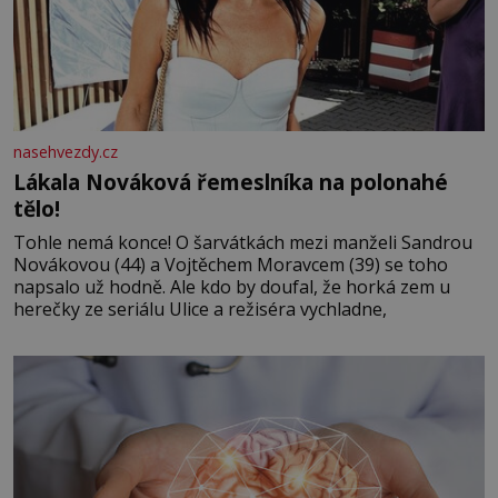
nasehvezdy.cz
Lákala Nováková řemeslníka na polonahé
tělo!
Tohle nemá konce! O šarvátkách mezi manželi Sandrou
Novákovou (44) a Vojtěchem Moravcem (39) se toho
napsalo už hodně. Ale kdo by doufal, že horká zem u
herečky ze seriálu Ulice a režiséra vychladne,