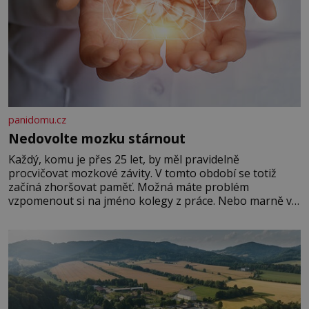
panidomu.cz
Nedovolte mozku stárnout
Každý, komu je přes 25 let, by měl pravidelně
procvičovat mozkové závity. V tomto období se totiž
začíná zhoršovat paměť. Možná máte problém
vzpomenout si na jméno kolegy z práce. Nebo marně v
paměti lovíte název knížky, kterou jste nedávno přečetli.
Je to opravdu tak, s věkem jako kdyby se paměť
rozhodla stávkovat. Cvičte