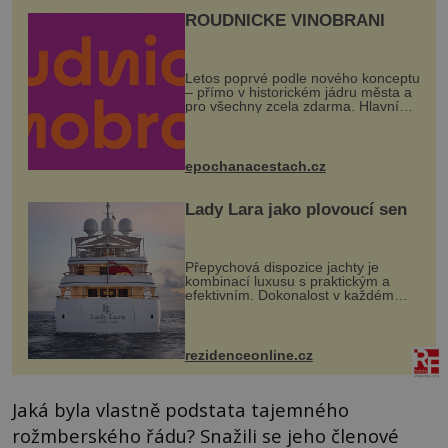
ROUDNICKÉ VINOBRANÍ
Letos poprvé podle nového konceptu
– přímo v historickém jádru města a
pro všechny zcela zdarma. Hlavní
program se odehraje na Karlově a
Husově náměstí. Návštěvníci se
mohou těšit na víno, burčák, pes...
epochanacestach.cz
Lady Lara jako plovoucí sen
Přepychová dispozice jachty je
kombinací luxusu s praktickým a
efektivním. Dokonalost v každém
detailu představuje značka Fendi
Casa, kterou byly vybaveny její
paluby. Monacký přístav nabízí
každoročn...
rezidenceonline.cz
Jaká byla vlastně podstata tajemného
rožmberského řádu? Snažili se jeho členové