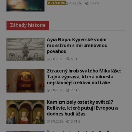
PREMIUM
4.7.2026
3.4TIS
Záhady historie
Ayia Napa: Kyperské vodní
monstrum s mírumilovnou
povahou
7.8.2026
5.0TIS
Ztracený hrob svatého Mikuláše:
Tajná výprava, která odnesla
nejslavnější relikvii do Itálie
7.8.2026
2.5TIS
Kam zmizely ostatky světců?
Relikvie, které putují Evropou a
dodnes budí úžas
6.8.2026
3.1TIS