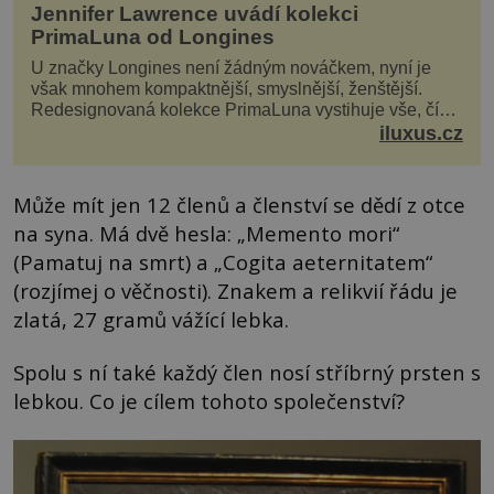
Jennifer Lawrence uvádí kolekci
PrimaLuna od Longines
U značky Longines není žádným nováčkem, nyní je
však mnohem kompaktnější, smyslnější, ženštější.
Redesignovaná kolekce PrimaLuna vystihuje vše, čím
je značka Longines dnes a čím byla i před sto dvacet...
iluxus.cz
Může mít jen 12 členů a členství se dědí z otce
na syna. Má dvě hesla: „Memento mori“
(Pamatuj na smrt) a „Cogita aeternitatem“
(rozjímej o věčnosti). Znakem a relikvií řádu je
zlatá, 27 gramů vážící lebka.
Spolu s ní také každý člen nosí stříbrný prsten s
lebkou. Co je cílem tohoto společenství?