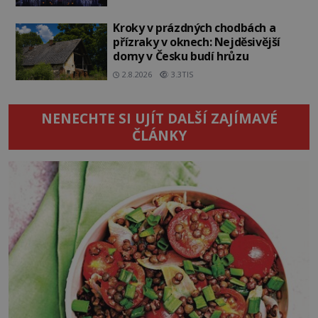
Kroky v prázdných chodbách a
přízraky v oknech: Nejděsivější
domy v Česku budí hrůzu
2.8.2026
3.3TIS
NENECHTE SI UJÍT DALŠÍ ZAJÍMAVÉ
ČLÁNKY