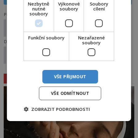
Nezbytně
Výkonové
Soubory
nutné
soubory
cílení
soubory
Předchozí článek
Teroristické útoky v Londýně: Konspirace stejně
znepokojivé, jako ty kolem 11. září!
Funkční soubory
Nezařazené
Další článek
soubory
Betlémská hvězda: Je to astronomická, nebo
astrologická záhada?
VŠE PŘIJMOUT
Související články
VŠE ODMÍTNOUT
ZOBRAZIT PODROBNOSTI