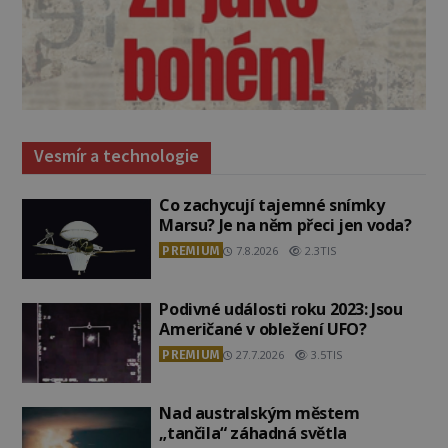
Vesmír a technologie
Co zachycují tajemné snímky
Marsu? Je na něm přeci jen voda?
PREMIUM
7.8.2026
2.3TIS
Podivné události roku 2023: Jsou
Američané v obležení UFO?
PREMIUM
27.7.2026
3.5TIS
Nad australským městem
„tančila“ záhadná světla