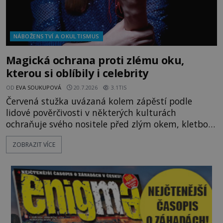
NÁBOŽENSTVÍ A OKULTISMUS
Magická ochrana proti zlému oku,
kterou si oblíbily i celebrity
OD
EVA SOUKUPOVÁ
20.7.2026
3.1TIS
Červená stužka uvázaná kolem zápěstí podle
lidové pověrčivosti v některých kulturách
ochraňuje svého nositele před zlým okem, kletbou,
která může přivodit neštěstí či nemoc. S tímto
ZOBRAZIT VÍCE
nenápadným symbolem magické ochrany lze
občas spatřit i různé celebrity včetně Madonny
nebo Leonarda DiCapria. Na Blízkém východě a v
židovských komunitách po celém světě, je