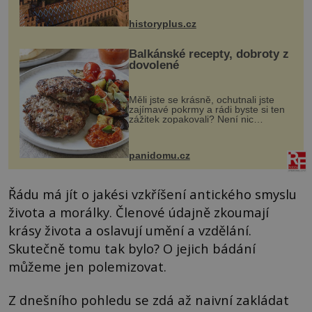
na něm dal mimořádně záležet. Jeho
stavební plány by při ...
historyplus.cz
Balkánské recepty, dobroty z
dovolené
Měli jste se krásně, ochutnali jste
zajímavé pokrmy a rádi byste si ten
zážitek zopakovali? Není nic
snazšího. Pljeskavica (10 porcí)
Možná jste ji ochutnali na dovolené v
bývalé Jugoslávii, lze ji vi...
panidomu.cz
Řádu má jít o jakési vzkříšení antického smyslu
života a morálky. Členové údajně zkoumají
krásy života a oslavují umění a vzdělání.
Skutečně tomu tak bylo? O jejich bádání
můžeme jen polemizovat.
Z dnešního pohledu se zdá až naivní zakládat