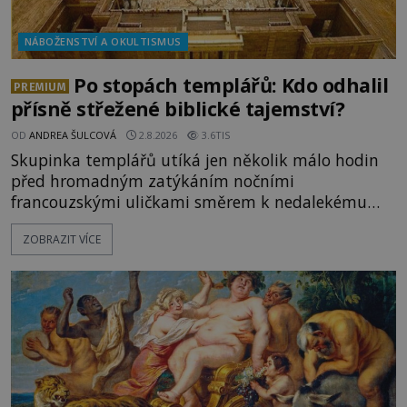
NÁBOŽENSTVÍ A OKULTISMUS
Po stopách templářů: Kdo odhalil
PREMIUM
přísně střežené biblické tajemství?
OD
ANDREA ŠULCOVÁ
2.8.2026
3.6TIS
Skupinka templářů utíká jen několik málo hodin
před hromadným zatýkáním nočními
francouzskými uličkami směrem k nedalekému
přístavu. Jeden z nich má přes ramena ranec s
ZOBRAZIT VÍCE
tajemným obsahem. Kapitán lodi už na ně čeká.
„Dejte to do podpalubí a připravte se. Za chvíli
vyplouváme,“ sdělí jim. „Kam máme namířeno,
kapitáne?“ zeptá se ho jeden z templářů. „Do Sk