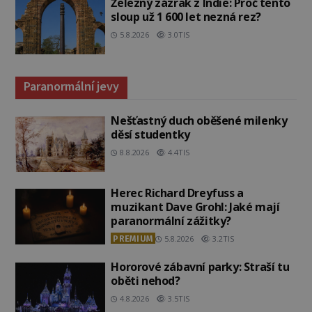
Železný zázrak z Indie: Proč tento
sloup už 1 600 let nezná rez?
5.8.2026
3.0TIS
Paranormální jevy
Nešťastný duch oběšené milenky
děsí studentky
8.8.2026
4.4TIS
Herec Richard Dreyfuss a
muzikant Dave Grohl: Jaké mají
paranormální zážitky?
PREMIUM
5.8.2026
3.2TIS
Hororové zábavní parky: Straší tu
oběti nehod?
4.8.2026
3.5TIS