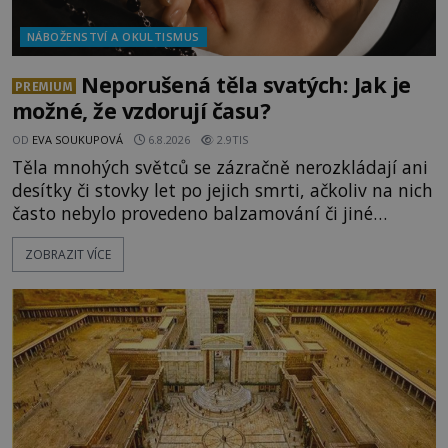
NÁBOŽENSTVÍ A OKULTISMUS
Neporušená těla svatých: Jak je
PREMIUM
možné, že vzdorují času?
OD
EVA SOUKUPOVÁ
6.8.2026
2.9TIS
Těla mnohých světců se zázračně nerozkládají ani
desítky či stovky let po jejich smrti, ačkoliv na nich
často nebylo provedeno balzamování či jiné
pokusy o konzervaci. Neporušené ostatky bývají
ZOBRAZIT VÍCE
považovány za důkaz svatosti zemřelých. Jaké
tajemné síly těla významných náboženských
osobností ochraňují? Na hřbitově u kláštera
Milosrdných