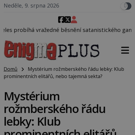
Neděle, 9. srpna 2026
né běsnění satanistického gangu vedeného Charlese
Domů
Mystérium rožmberského řádu lebky: Klub
prominentních elitářů, nebo tajemná sekta?
Mystérium
rožmberského řádu
lebky: Klub
prominentních elitářů,