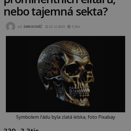
nebo tajemná sekta?
od
DAN KOVÁČ
22.12.2023
3.3tis
Symbolem řádu byla zlatá lebka, foto Pixabay
339
3.3tis