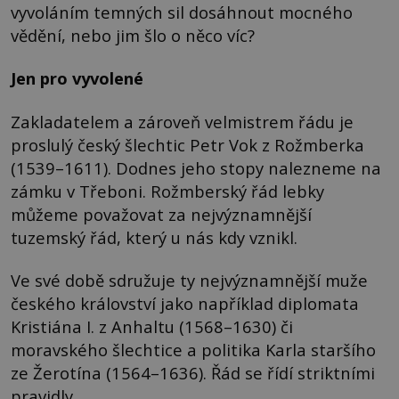
vyvoláním temných sil dosáhnout mocného
vědění, nebo jim šlo o něco víc?
Jen pro vyvolené
Zakladatelem a zároveň velmistrem řádu je
proslulý český šlechtic Petr Vok z Rožmberka
(1539–1611). Dodnes jeho stopy nalezneme na
zámku v Třeboni. Rožmberský řád lebky
můžeme považovat za nejvýznamnější
tuzemský řád, který u nás kdy vznikl.
Ve své době sdružuje ty nejvýznamnější muže
českého království jako například diplomata
Kristiána I. z Anhaltu (1568–1630) či
moravského šlechtice a politika Karla staršího
ze Žerotína (1564–1636). Řád se řídí striktními
pravidly.