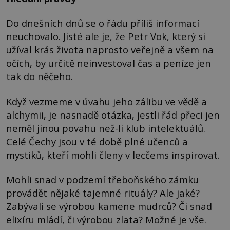
Do dnešních dnů se o řádu příliš informací
neuchovalo. Jisté ale je, že Petr Vok, který si
užíval krás života naprosto veřejně a všem na
očích, by určitě neinvestoval čas a peníze jen
tak do něčeho.
Když vezmeme v úvahu jeho zálibu ve vědě a
alchymii, je nasnadě otázka, jestli řád přeci jen
neměl jinou povahu než-li klub intelektuálů.
Celé Čechy jsou v té době plné učenců a
mystiků, kteří mohli členy v lecčems inspirovat.
Mohli snad v podzemí třeboňského zámku
provádět nějaké tajemné rituály? Ale jaké?
Zabývali se výrobou kamene mudrců? Či snad
elixíru mládí, či výrobou zlata? Možné je vše.