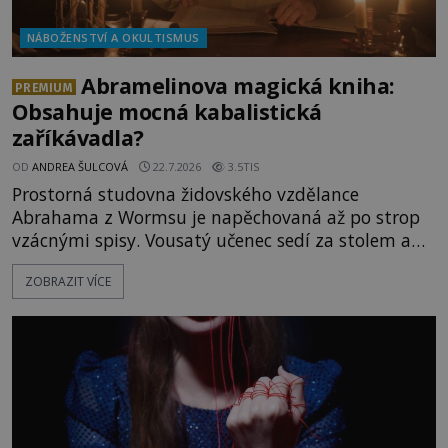
NÁBOŽENSTVÍ A OKULTISMUS
Abramelinova magická kniha:
PREMIUM
Obsahuje mocná kabalistická
zaříkávadla?
OD
ANDREA ŠULCOVÁ
22.7.2026
3.5TIS
Prostorná studovna židovského vzdělance
Abrahama z Wormsu je napěchovaná až po strop
vzácnými spisy. Vousatý učenec sedí za stolem a
před sebou má rozložený jeden z nejzáhadnějších
ZOBRAZIT VÍCE
magických textů. Jde o Abramelinův grimoár, který
sám sepsal. Skutečně do něj zaznamenal mocná
kouzla, jak si někteří myslí, nebo jde o pouhou
pověru? Už šest měsíců pobývá