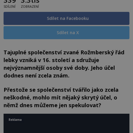
SDÍLENÍ
ZOBRAZENÍ
Sdílet na Facebooku
Sdílet na X
Tajuplné společenství zvané Rožmberský řád
lebky vzniká v 16. století a sdružuje
nejvýznamnější osoby své doby. Jeho účel
dodnes není zcela znám.
Přestože se společenství tvářilo jako zcela
neškodné, mohlo mít nějaký skrytý účel, o
němž dnes můžeme jen spekulovat?
Reklama