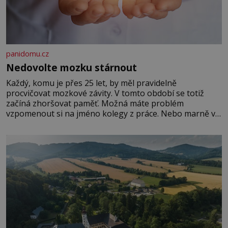
panidomu.cz
Nedovolte mozku stárnout
Každý, komu je přes 25 let, by měl pravidelně
procvičovat mozkové závity. V tomto období se totiž
začíná zhoršovat paměť. Možná máte problém
vzpomenout si na jméno kolegy z práce. Nebo marně v
paměti lovíte název knížky, kterou jste nedávno přečetli.
Je to opravdu tak, s věkem jako kdyby se paměť
rozhodla stávkovat. Cvičte