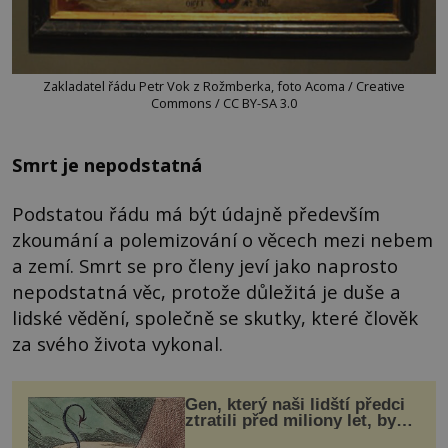
Zakladatel řádu Petr Vok z Rožmberka, foto Acoma / Creative
Commons / CC BY-SA 3.0
Smrt je nepodstatná
Podstatou řádu má být údajně především
zkoumání a polemizování o věcech mezi nebem
a zemí. Smrt se pro členy jeví jako naprosto
nepodstatná věc, protože důležitá je duše a
lidské vědění, společně se skutky, které člověk
za svého života vykonal.
Gen, který naši lidští předci
ztratili před miliony let, by
mohl pomoci s léčbou