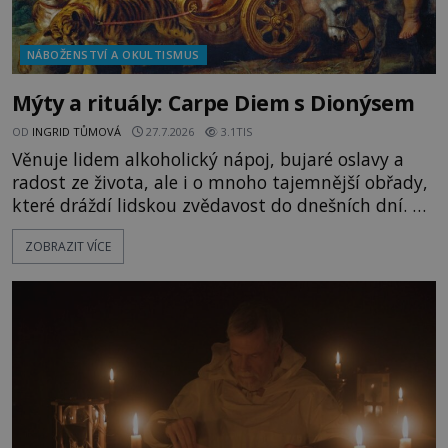
NÁBOŽENSTVÍ A OKULTISMUS
Mýty a rituály: Carpe Diem s Dionýsem
OD
INGRID TŮMOVÁ
27.7.2026
3.1TIS
Věnuje lidem alkoholický nápoj, bujaré oslavy a
radost ze života, ale i o mnoho tajemnější obřady,
které dráždí lidskou zvědavost do dnešních dní. Co
doopravdy představuje bůh, jemuž Římané říkají
ZOBRAZIT VÍCE
Bakchus? Mytologický příběh řeckého boha
Dionýsa není zrovna idylická pohádka. Bůh Zeus jej
zplodí se svou milenkou Semelou, což Diova žena
Héra nemůže nechat b