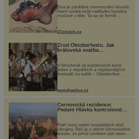
„nemoci králů“
Dna je zánětlivé onemocnění kloubů,
které vzniká kvůli nadbytku kyseliny
močové v těle. Ta se ve formě
krystalků ukládá v blízkosti kloubů,
nejčastěji přitom postihuje palce na
nohou, a způsobuje bole...
21stoleti.cz
Zrod Oktoberfestu. Jak
královská svatba
odstartovala největší pivní
festival světa
V Mnichově se každoročně koná
jeden z největších a nejslavnějších
festivalů na světě – Oktoberfest.
Každý rok přiláká miliony
návštěvníků, kteří si vychutnávají
pivo, tradiční jídlo a bavorskou
epochaplus.cz
kultur...
Černovická rezidence:
Pedant Hlávka kontroloval
každou cihlu
Patří mezi sedm novodobých divů
Ukrajiny. Řeč je o obřím černovickém
areálu, za jehož vznikem stál slavný
český architekt Josef Hlávka. Ten si