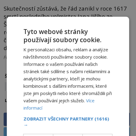
Skutečností zůstává, že řád zanikl v roce 1617
smrtí posledního velmistra Jana Jiřího ze
Švamberku (1548/1555–1617), dědice
Tyto webové stránky
rožmberského dominia. Co když jsou jeho
používají soubory cookie.
členové stále aktivní a působí v utajení? Žádné
důkazy pro to však prozatím nemáme.
K personalizaci obsahu, reklam a analýze
návštěvnosti používáme soubory cookie.
Foto: Pixabay a CC
Informace o vašem používání našich
stránek také sdílíme s našimi reklamními a
rožmberk
Tajná společnost
Štítky:
analytickými partnery, kteří je mohou
kombinovat s dalšími informacemi, které
temné síly
jste jim poskytli nebo které shromáždili při
Jihočeský kraj
vašem používání jejich služeb.
Více
Lokalita:
informací
ZOBRAZIT VŠECHNY PARTNERY
(1616)
Sdílet na Facebooku
→
Sdílet na X