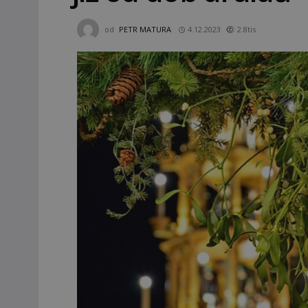
od
PETR MATURA
4.12.2023
2.8tis