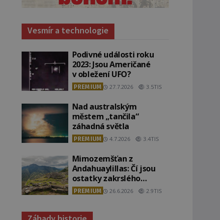
Vesmír a technologie
Podivné události roku
2023: Jsou Američané
v obležení UFO?
PREMIUM
27.7.2026
3.5TIS
Nad australským
městem „tančila“
záhadná světla
PREMIUM
4.7.2026
3.4TIS
Mimozemšťan z
Andahuaylillas: Čí jsou
ostatky zakrslého
stvoření s ohromnou
PREMIUM
26.6.2026
2.9TIS
lebkou?
Záhady historie