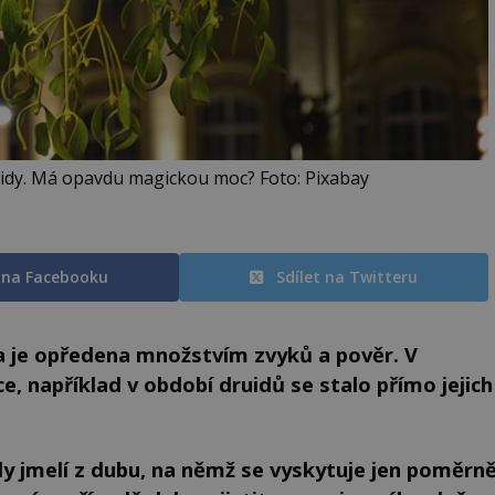
ruidy. Má opavdu magickou moc? Foto: Pixabay
t na Facebooku
Sdílet na Twitteru
na je opředena množstvím zvyků a pověr. V
e, například v období druidů se stalo přímo jejich
dy jmelí z dubu, na němž se vyskytuje jen poměrn