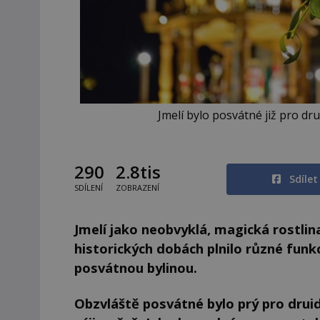
Jmelí bylo posvátné již pro d
290
2.8tis
Sdíle
SDÍLENÍ
ZOBRAZENÍ
Jmelí jako neobvyklá, magická rostli
historických dobách plnilo různé funkc
posvátnou bylinou.
Obzvláště posvátné bylo prý pro drui