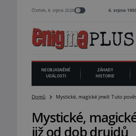
Čtvrtek, 6. srpna 2026
6. srpna 1930
: Americký vrchní 
NEOBJASNĚNÉ
ZÁHADY
UDÁLOSTI
HISTORIE
Domů
Mystické, magické jmelí: Tuto pověs
Mystické, magické
již od dob druidů