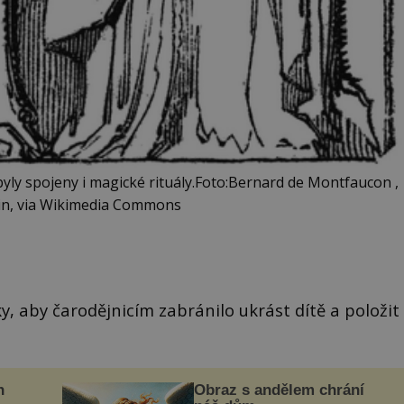
byly spojeny i magické rituály.Foto:Bernard de Montfaucon ,
in, via Wikimedia Commons
y, aby čarodějnicím zabránilo ukrást dítě a položit
n
Obraz s andělem chrání