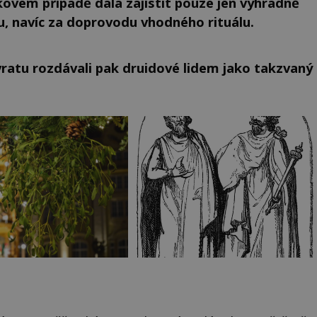
kovém případě dala zajistit pouze jen výhradně
, navíc za doprovodu vhodného rituálu.
vratu rozdávali pak druidové lidem jako takzvaný