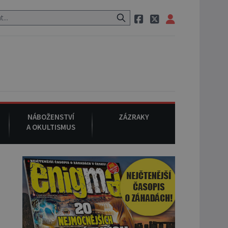
auraci, pak si na ulici zavolá taxi, nasedne do něj a už ho nikdy nikd
NÁBOŽENSTVÍ
ZÁZRAKY
A OKULTISMUS