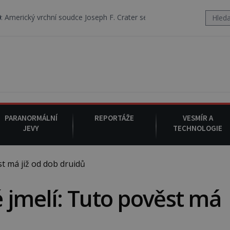
soudce Joseph F. Crater se 6. srpna 1930 navečeří ve své oblíbené rest
PARANORMÁLNÍ
REPORTÁŽE
VESMÍR A
JEVY
TECHNOLOGIE
t má již od dob druidů
 jmelí: Tuto pověst má