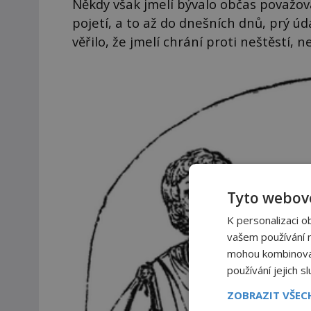
Někdy však jmelí bývalo občas považová
pojetí, a to až do dnešních dnů, prý úda
věřilo, že jmelí chrání proti neštěstí,
Tyto webové
K personalizaci o
vašem používání na
mohou kombinovat 
používání jejich s
ZOBRAZIT VŠE