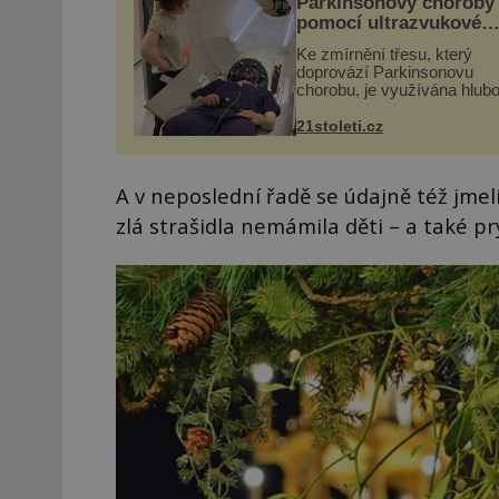
Parkinsonovy choroby
pomocí ultrazvukové
„helmy“
Ke zmírnění třesu, který
doprovází Parkinsonovu
chorobu, je využívána hlub
mozková stimulace, která 
vyžaduje vysoce invazivní
21stoleti.cz
zákrok. Ultrazvuk zase nen
vhodný k dostatečně přes
zacílení ...
A v neposlední řadě se údajně též jmel
zlá strašidla nemámila děti – a také pr