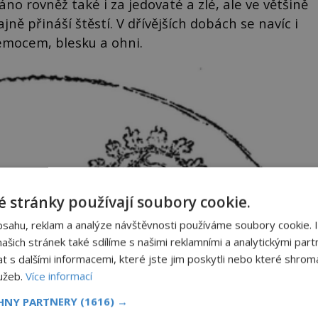
no rovněž také i za jedovaté a zlé, ale ve většině
jně přináší štěstí. V dřívějších dobách se navíc i
 nemocem, blesku a ohni.
 stránky používají soubory cookie.
bsahu, reklam a analýze návštěvnosti používáme soubory cookie. 
šich stránek také sdílíme s našimi reklamními a analytickými partn
s dalšími informacemi, které jste jim poskytli nebo které shromá
lužeb.
Více informací
CHNY PARTNERY
(1616) →