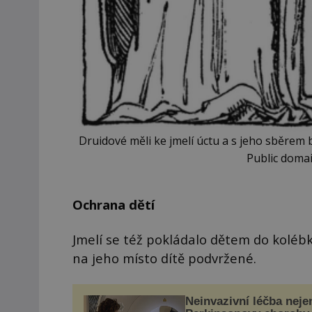
Druidové měli ke jmelí úctu a s jeho sběrem 
Public doma
Ochrana dětí
Jmelí se též pokládalo dětem do kolébk
na jeho místo dítě podvržené.
Neinvazivní léčba neje