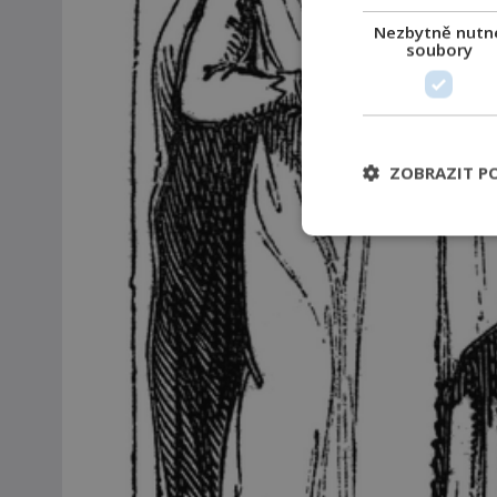
Nezbytně nutn
soubory
ZOBRAZIT P