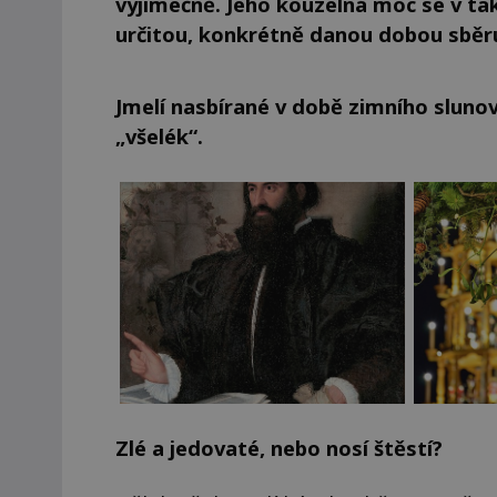
výjimečně. Jeho kouzelná moc se v ta
určitou, konkrétně danou dobou sběru
Jmelí nasbírané v době zimního sluno
„všelék“.
Zlé a jedovaté, nebo nosí štěstí?