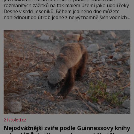
rozmanitých zážitků na tak malém území jako údolí řeky
Desné v srdci Jeseníků. Během jediného dne můžete
nahlédnout do útrob jedné z nejvýznamnějších vodních
elektráren v Evropě, vydat se na horské hřebeny, projet
se na koloběžce a den zakončit poznáváním památek ve
Velkých Losinách nebo v termálním
21stoleti.cz
Nejodvážnější zvíře podle Guinnessovy knihy