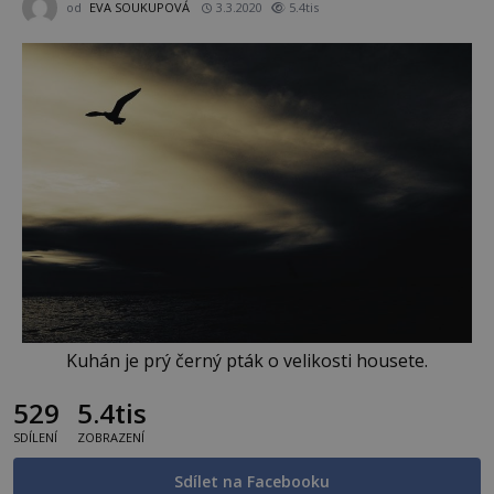
od
EVA SOUKUPOVÁ
3.3.2020
5.4tis
Kuhán je prý černý pták o velikosti housete.
529
5.4tis
SDÍLENÍ
ZOBRAZENÍ
Sdílet na Facebooku