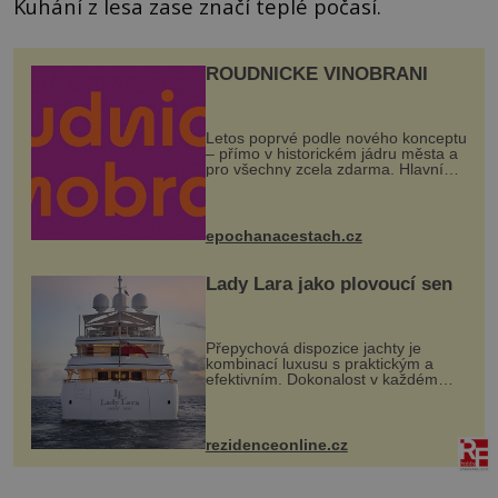
Kuhání z lesa zase značí teplé počasí.
ROUDNICKÉ VINOBRANÍ
Letos poprvé podle nového konceptu
– přímo v historickém jádru města a
pro všechny zcela zdarma. Hlavní
program se odehraje na Karlově a
Husově náměstí. Návštěvníci se
mohou těšit na víno, burčák, pes...
epochanacestach.cz
Lady Lara jako plovoucí sen
Přepychová dispozice jachty je
kombinací luxusu s praktickým a
efektivním. Dokonalost v každém
detailu představuje značka Fendi
Casa, kterou byly vybaveny její
paluby. Monacký přístav nabízí
každoročn...
rezidenceonline.cz