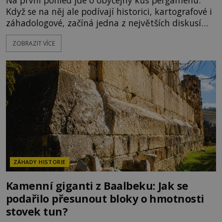
Když se na něj ale podívají historici, kartografové i
záhadologové, začíná jedna z největších diskusí
moderní historie. Osmanský admirál Piri Reis roku
ZOBRAZIT VÍCE
1513 kreslí mapu světa, která překvapuje
přesností pobřeží Afriky a Jižní Ameriky. Někteří v
ní vidí důkaz ztracené civilizace nebo dokonce
znalost Antarktidy dávno před jejím objevením.
Jiní tvrdí,
ZÁHADY HISTORIE
Kamenní giganti z Baalbeku: Jak se
podařilo přesunout bloky o hmotnosti
stovek tun?