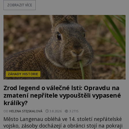
ZOBRAZIT VÍCE
počasí s jen nepatrnými stopami koroze. Jeho
mimořádná trvanlivost dlouho živí legendy o
ztracených technologiích či tajemných
materiálech. Moderní metalurgie však ukazuje, že
skutečné vysvětlení je ješt
ZÁHADY HISTORIE
Zrod legend o válečné lsti: Opravdu na
zmatení nepřítele vypouštěli vypasené
králíky?
OD
HELENA STEJSKALOVÁ
3.8.2026
3.2TIS
Město Langenau obléhá ve 14. století nepřátelské
vojsko, zásoby docházejí a obránci stojí na pokraji