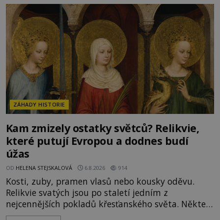
ZÁHADY HISTORIE
Kam zmizely ostatky světců? Relikvie,
které putují Evropou a dodnes budí
úžas
OD
HELENA STEJSKALOVÁ
6.8.2026
914
Kosti, zuby, pramen vlasů nebo kousky oděvu.
Relikvie svatých jsou po staletí jedním z
nejcennějších pokladů křesťanského světa. Některé
mají pečlivě doloženou historii, jiné provází