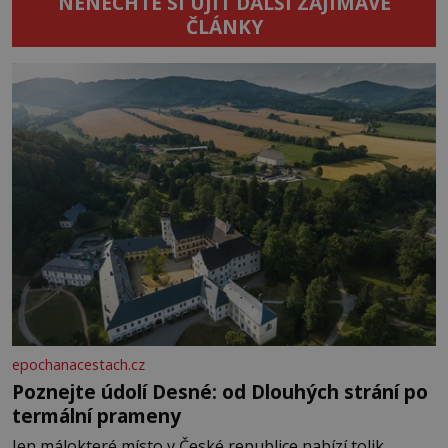
NENECHTE SI UJÍT DALŠÍ ZAJÍMAVÉ
ČLÁNKY
epochanacestach.cz
Poznejte údolí Desné: od Dlouhých strání po
termální prameny
Jen málokteré místo v České republice nabízí tolik