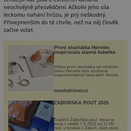
neochvějně přesvědčeni. Ačkoliv jeho síla
leckomu nahání hrůzu, je prý neškodný.
Přinejmenším do té chvíle, než na něj člověk
začne volat.
První sluchátka Hermés
inspirovala slavná kabelka
Vůbec první sluchátka od módního
domu Hermès byla vyrobena
experimentálním laboratoří Hermès
Ateliers Horizons. Elegantní gadget
si vyžádal dva roky vývoje a chlubí
se ručně šitou hovězí kůží a
epochalnisvet.cz
kovový...
ZÁBOŘSKÁ POUŤ 2025
Tradiční Zábořská pouť, která se
koná v neděli 7.9.2025 od 11:00
hod. u kostela v Záboří, části obce