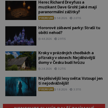
Herec Richard Dreyfuss a
muzikant Dave Grohl: Jaké mají
paranormální zážitky?
PREMIUM
5.8.2026
2.0TIS
Hororové zábavní parky: Straší tu
oběti nehod?
4.8.2026
2.9TIS
Kroky v prázdných chodbách a
přízraky v oknech: Nejděsivější
domy v Česku budí hrůzu
2.8.2026
3.2TIS
Nejděsivější lesy světa: Vstoupí jen
ti nejodvážnější!
PREMIUM
1.8.2026
3.5TIS