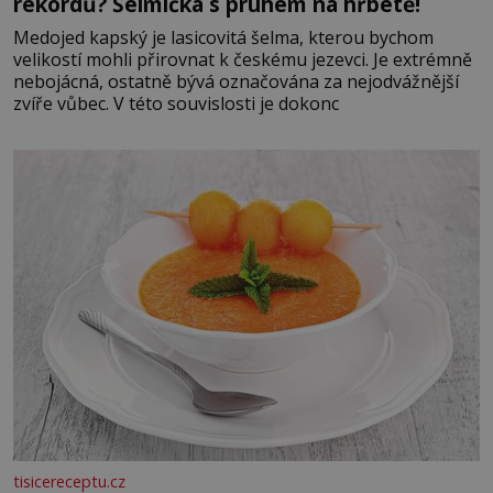
rekordů? Šelmička s pruhem na hřbetě!
Medojed kapský je lasicovitá šelma, kterou bychom
velikostí mohli přirovnat k českému jezevci. Je extrémně
nebojácná, ostatně bývá označována za nejodvážnější
zvíře vůbec. V této souvislosti je dokonc
tisicereceptu.cz