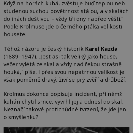
Když na horách kuhá, zvěstuje buď teplou neb
studenou suchou povětrnost stálou, a v skalách
dolinách deštivou – vždy tři dny napřed věští.“
Podle Krolmuse jde o černého ptáka velikosti
housete.
Téhož názoru je český historik
Karel Kazda
(1889–1947). „Jest asi tak veliký jako house,
večer vylétá ze skal a vždy nad řekou strašně
houká,“ píše. I přes svou nepatrnou velikost je
však poměrně dravý, živí se prý zvěří a drůbeží.
Krolmus dokonce popisuje incident, při němž
kuhán chytil srnce, vyvrhl jej a odnesl do skal.
Neznačí takové protichůdné tvrzení, že jde jen
o smyšlenku?