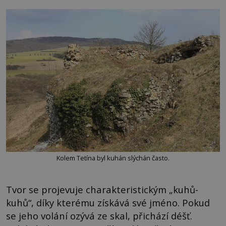
Kolem Tetína byl kuhán slýchán často.
Tvor se projevuje charakteristickým „kuhů-
kuhů“, díky kterému získává své jméno. Pokud
se jeho volání ozývá ze skal, přichází déšť.