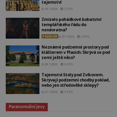
tajemství
30.7.2026
3.5TIS
Zmizelo pohádkové bohatství
templářského řádu do
nenávratna?
PREMIUM
29.7.2026
3.3TIS
Neznámé podzemní prostory pod
klášterem v Plasích: Skrývá se pod
zemí ještě něco?
28.7.2026
3.2TIS
Tajemství štoly pod Zvíkovem.
Skrývají podzemní chodby poklad,
nebo jen středověké sklepy?
27.7.2026
3.3TIS
Paranormální jevy