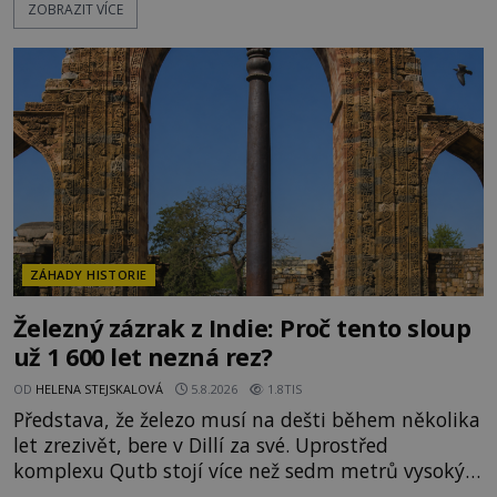
ZOBRAZIT VÍCE
záhady, krádeže i nečekané objevy. Jejich osudy
připomínají dobrodružné romány, přesto se opírají
o skutečné historické události. Ve středověké
Evropě mají relikvie mimořádnou hodnotu. Nejsou
jen předmětem úcty
ZÁHADY HISTORIE
Železný zázrak z Indie: Proč tento sloup
už 1 600 let nezná rez?
OD
HELENA STEJSKALOVÁ
5.8.2026
1.8TIS
Představa, že železo musí na dešti během několika
let zrezivět, bere v Dillí za své. Uprostřed
komplexu Qutb stojí více než sedm metrů vysoký
železný sloup, který už přibližně 1 600 let odolává