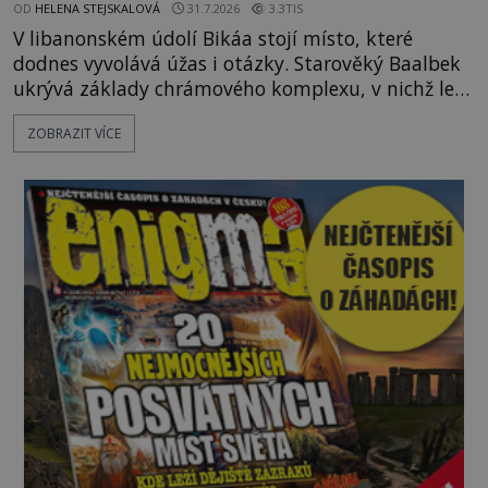
OD
HELENA STEJSKALOVÁ
31.7.2026
3.3TIS
V libanonském údolí Bikáa stojí místo, které
dodnes vyvolává úžas i otázky. Starověký Baalbek
ukrývá základy chrámového komplexu, v nichž leží
kameny tak obrovské, že se zdá téměř nemožné je
ZOBRAZIT VÍCE
přesunout. Některé bloky váží kolem tisíce tun,
jeden z nedávno prozkoumaných kamenných
kolosů dokonce odhadem až 1650 tun. Jak lidé bez
moderních strojů dokázali takové giganty vytesat,
dopravit a přesně u