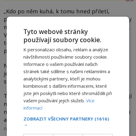
„Kdo po něm kuhá, k tomu hned přiletí,
poletuje okolo, doráží na posměváčka a strachy
mu nažene, jinak nikomu neublíží,“ tvrdí Kazda.
Tyto webové stránky
V popisu kuhána a jeho chování lze jen velmi
používají soubory cookie.
těžko spatřit nějakého existujícího českého
K personalizaci obsahu, reklam a analýze
ptáka.
návštěvnosti používáme soubory cookie.
Informace o vašem používání našich
Nejblíže se jeho charakteristice blíží sova,
stránek také sdílíme s našimi reklamními a
jenže sovy do svého jídelníčku neřadí hady a
analytickými partnery, kteří je mohou
svou kořist na místě obvykle usmrtí.
kombinovat s dalšími informacemi, které
jste jim poskytli nebo které shromáždili při
To odporuje vyprávění, v němž se lidé pokoušejí
vašem používání jejich služeb.
Více
nahlédnout do hnízda kuhána, zda v něm
informací
nechová mládě, ale spatří v něm jen živou žábu
a hada. Co je tedy tajemný kuhán zač?
ZOBRAZIT VŠECHNY PARTNERY
(1616)
→
Foto: Wikimedia Commons