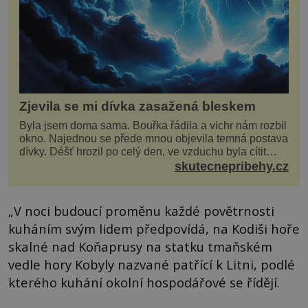
Zjevila se mi dívka zasažená bleskem
Byla jsem doma sama. Bouřka řádila a vichr nám rozbil
okno. Najednou se přede mnou objevila temná postava
dívky. Déšť hrozil po celý den, ve vzduchu byla cítit
bouřka. Do topolů před domem se opřel ví...
skutecnepribehy.cz
„V noci budoucí proměnu každé povětrnosti
kuháním svým lidem předpovídá, na Kodiši hoře
skalné nad Koňaprusy na statku tmaňském
vedle hory Kobyly nazvané patřící k Litni, podlé
kterého kuhání okolní hospodářové se řídějí.