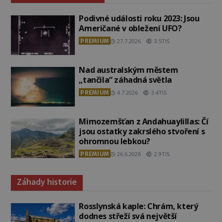
Podivné události roku 2023: Jsou
Američané v obležení UFO?
PREMIUM
27.7.2026
3.5TIS
Nad australským městem
„tančila“ záhadná světla
PREMIUM
4.7.2026
3.4TIS
Mimozemšťan z Andahuaylillas: Čí
jsou ostatky zakrslého stvoření s
ohromnou lebkou?
PREMIUM
26.6.2026
2.9TIS
Záhady historie
Rosslynská kaple: Chrám, který
dodnes střeží svá největší