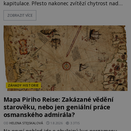
kapitulace. Přesto nakonec zvítězí chytrost nad
hrubou silou. Podle staré německé legendy vypustí
ZOBRAZIT VÍCE
obyvatelé za hradby dobře živeného králíka, aby
nepřítele přesvědčili, že uvnitř města je jídla stále
dost. Čas pracuje pro obléhatele. Ve městě ubývají
zásoby a každý den znamená další porci strádá
ZÁHADY HISTORIE
Mapa Piriho Reise: Zakázané vědění
starověku, nebo jen geniální práce
osmanského admirála?
OD
HELENA STEJSKALOVÁ
1.8.2026
3.3TIS
Na první pohled jde o obyčejný kus pergamenu.