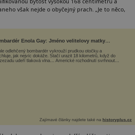
iﬁkovanou bytost vysokou 168 centimetrů a
eho však nejde o obyčejný prach. „Je to něco,
mbardér Enola Gay: Jméno velitelovy matky
oupilo do dějin
le odlehčený bombardér vykrouží prudkou otočku a
chluje, jak nejvíc dokáže. Stačí urazit 18 kilometrů, když do
 zezadu udeří tlaková vlna… Americké rozhodnutí svrhnout
ivou jadernou bombu ...
Zajímavé články najdete také na
historyplus.cz