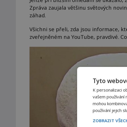
Zpráva zaujala většinu světových novin 
záhad.
Všichni se přeli, zda jsou informace, k
zveřejněném na YouTube, pravdivé. Co 
Tyto webové
K personalizaci o
vašem používání na
mohou kombinovat 
používání jejich s
ZOBRAZIT VŠE