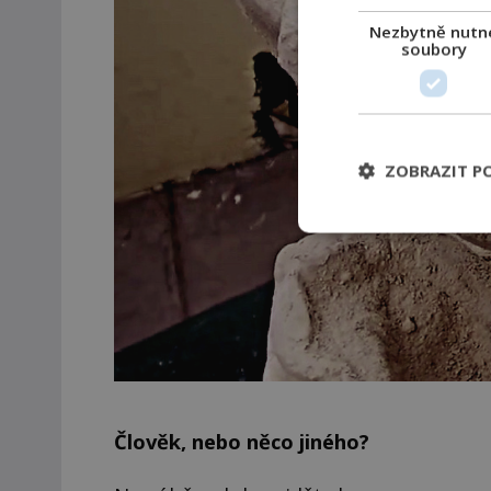
Nezbytně nutn
soubory
ZOBRAZIT P
Člověk, nebo něco jiného?