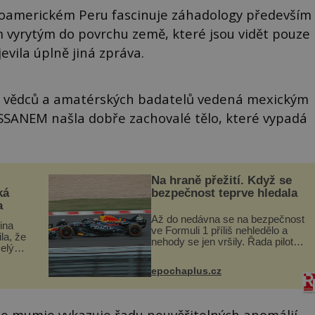
ihoamerickém Peru fascinuje záhadology především
 vyrytým do povrchu země, které jsou vidět pouze
evila úplně jiná zpráva.
ina vědců a amatérských badatelů vedená mexickým
ANEM našla dobře zachovalé tělo, které vypadá
Na hraně přežití. Když se
ká
bezpečnost teprve hledala
a
Až do nedávna se na bezpečnost
lina
ve Formuli 1 příliš nehledělo a
ila, že
nehody se jen vršily. Řada pilotů
elý
to poznala na vlastní kůži, často
s v
s trvalými následky nebo bohužel
ého
epochaplus.cz
i ztrátou života. Dnes
ruhy
nepochopiteln...
 že mumie vykazuje řadu neuvěřitelných anomálií.