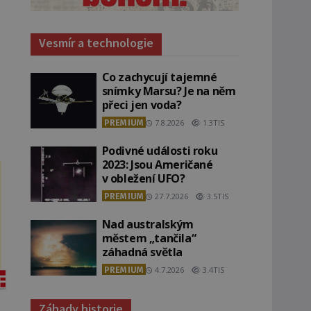
Vesmír a technologie
Co zachycují tajemné
snímky Marsu? Je na něm
přeci jen voda?
PREMIUM
7.8.2026
1.3TIS
Podivné události roku
2023: Jsou Američané
v obležení UFO?
PREMIUM
27.7.2026
3.5TIS
Nad australským
městem „tančila“
záhadná světla
PREMIUM
4.7.2026
3.4TIS
Záhady historie