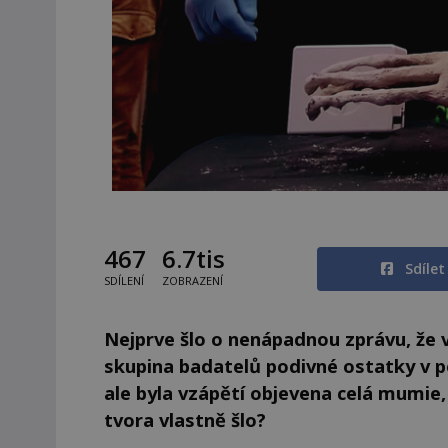
467
6.7tis
Sdíle
SDÍLENÍ
ZOBRAZENÍ
Nejprve šlo o nenápadnou zprávu, že v
skupina badatelů podivné ostatky v p
ale byla vzápětí objevena celá mumie
tvora vlastně šlo?