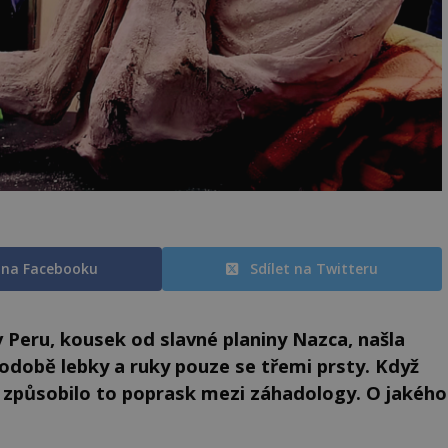
t na Facebooku
Sdílet na Twitteru
 Peru, kousek od slavné planiny Nazca, našla
odobě lebky a ruky pouze se třemi prsty. Když
, způsobilo to poprask mezi záhadology. O jakého