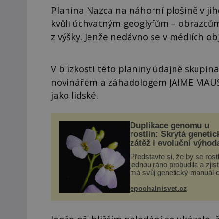
Planina Nazca na náhorní plošině v j
kvůli úchvatným geoglyfům – obrazcům
z výšky. Jenže nedávno se v médiích obj
V blízkosti této planiny údajně skup
novinářem a záhadologem JAIME MAUSS
jako lidské.
Duplikace genomu u
rostlin: Skrytá genetic
zátěž i evoluční výhod
Představte si, že by se rost
jednou ráno probudila a zjist
má svůj genetický manuál c
dvakrát. Přesně to se obča
přírodě stane – a podle nov
epochalnisvet.cz
výzkumu to může být pro d
vstupenka...
Jenže při bližším ohledání se ukázalo,