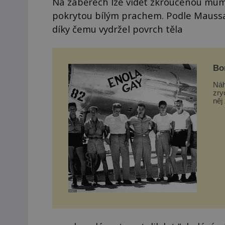
Na záběrech lze vidět zkroucenou mum
pokrytou bílým prachem. Podle Maussan
díky čemu vydržel povrch těla
Bo
vst
Náh
zry
něj
nič