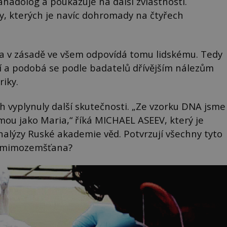
áhadolog a poukazuje na další zvláštnosti.
, kterých je navíc dohromady na čtyřech
la v zásadě ve všem odpovídá tomu lidskému. Tedy
ší a podobá se podle badatelů dřívějším nálezům
riky.
ch vyplynuly další skutečnosti. „Ze vzorku DNA jsme
námou jako Maria,“ říká MICHAEL ASEEV, který je
alýzy Ruské akademie věd. Potvrzují všechny tyto
i mimozemšťana?