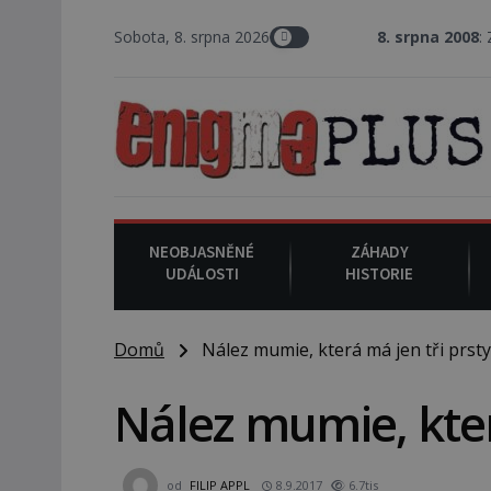
Sobota, 8. srpna 2026
8. srpna 2008
: Zástupce šerifa 
NEOBJASNĚNÉ
ZÁHADY
UDÁLOSTI
HISTORIE
Domů
Nález mumie, která má jen tři prsty
Nález mumie, kter
od
FILIP APPL
8.9.2017
6.7tis