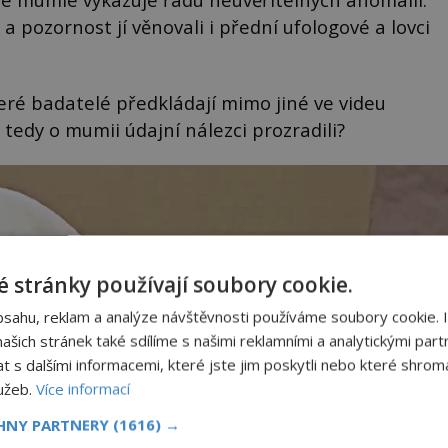
a pozornost jí věnovali i přední ufologové a lovci
teré badatelé předkládají mimo jiné ve videu
tedy o mumii údajní nálezci prozradili?
 stránky používají soubory cookie.
bsahu, reklam a analýze návštěvnosti používáme soubory cookie. 
šich stránek také sdílíme s našimi reklamními a analytickými partn
s dalšími informacemi, které jste jim poskytli nebo které shromá
lužeb.
Více informací
CHNY PARTNERY
(1616) →