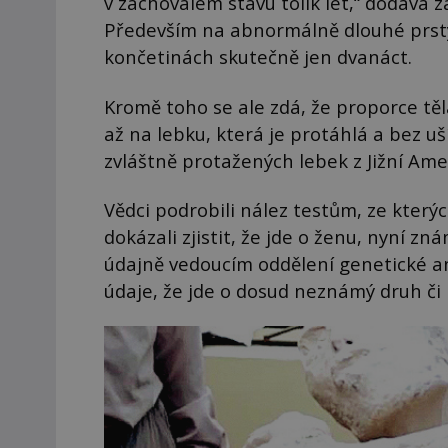
v zachovalém stavu tolik let,“ dodává z
Především na abnormálně dlouhé prsty
končetinách skutečně jen dvanáct.
Kromě toho se ale zdá, že proporce tě
až na lebku, která je protáhlá a bez u
zvláštně protažených lebek z Jižní Ame
Vědci podrobili nález testům, ze který
dokázali zjistit, že jde o ženu, nyní z
údajně vedoucím oddělení genetické an
údaje, že jde o dosud neznámý druh č