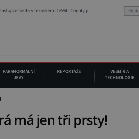
v texaském DeWitt County pořizuje video, na kterém před jeho vozem
PARANORMÁLNÍ
REPORTÁŽE
VESMÍR A
JEVY
TECHNOLOGIE
!
á má jen tři prsty!