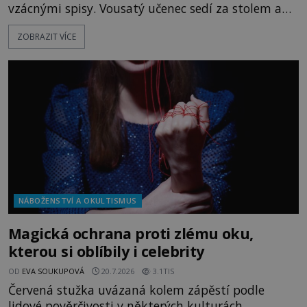
vzácnými spisy. Vousatý učenec sedí za stolem a
před sebou má rozložený jeden z nejzáhadnějších
ZOBRAZIT VÍCE
magických textů. Jde o Abramelinův grimoár, který
sám sepsal. Skutečně do něj zaznamenal mocná
kouzla, jak si někteří myslí, nebo jde o pouhou
pověru? Už šest měsíců pobývá
NÁBOŽENSTVÍ A OKULTISMUS
Magická ochrana proti zlému oku,
kterou si oblíbily i celebrity
OD
EVA SOUKUPOVÁ
20.7.2026
3.1TIS
Červená stužka uvázaná kolem zápěstí podle
lidové pověrčivosti v některých kulturách