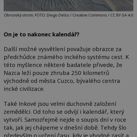
Obrovský strom. FOTO: Diego Delso / Creative Commons / CC BY-SA 4.0
On je to nakonec kalendář?
Další možné vysvětlení považuje obrazce za
předchůdce známého inckého systému cest. K
této myšlence některé badatele přivede, že
Nazca leží pouze zhruba 250 kilometrů
východně od města Cuzco, bývalého centra
incké civilizace.
Také Inkové jsou velmi duchovně založení
zemědělci. Od toho se odvíjí i kalendář, který
vytvoří. Samozřejmě nejde o soupis dní v roce
tak, jak jej chápeme v dnešní době. Tehdy šlo
především o určení času, kdy je vhodné zasít a