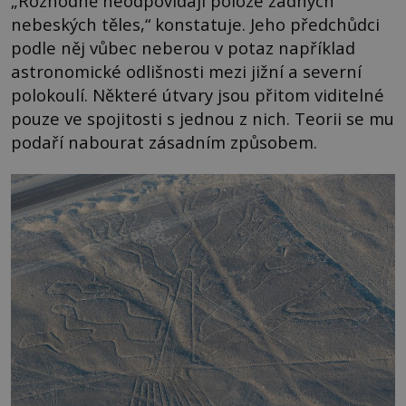
„Rozhodně neodpovídají poloze žádných
nebeských těles,“ konstatuje. Jeho předchůdci
podle něj vůbec neberou v potaz například
astronomické odlišnosti mezi jižní a severní
polokoulí. Některé útvary jsou přitom viditelné
pouze ve spojitosti s jednou z nich. Teorii se mu
podaří nabourat zásadním způsobem.