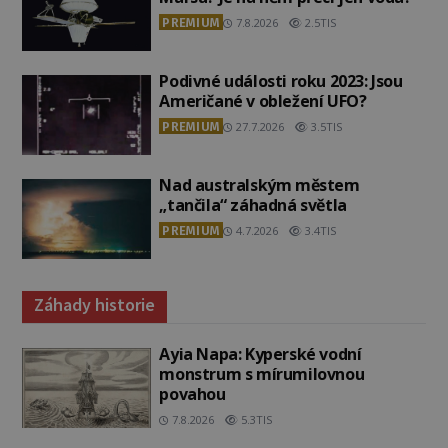
PREMIUM
7.8.2026
2.5TIS
Podivné události roku 2023: Jsou
Američané v obležení UFO?
PREMIUM
27.7.2026
3.5TIS
Nad australským městem
„tančila“ záhadná světla
PREMIUM
4.7.2026
3.4TIS
Záhady historie
Ayia Napa: Kyperské vodní
monstrum s mírumilovnou
povahou
7.8.2026
5.3TIS