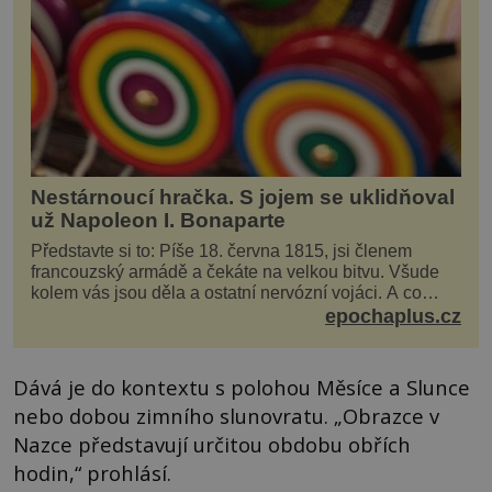
Nestárnoucí hračka. S jojem se uklidňoval
už Napoleon I. Bonaparte
Představte si to: Píše 18. června 1815, jsi členem
francouzský armádě a čekáte na velkou bitvu. Všude
kolem vás jsou děla a ostatní nervózní vojáci. A co
děláte vy? Hrajete si… s jojem! Zdá se v...
epochaplus.cz
Dává je do kontextu s polohou Měsíce a Slunce
nebo dobou zimního slunovratu. „Obrazce v
Nazce představují určitou obdobu obřích
hodin,“ prohlásí.