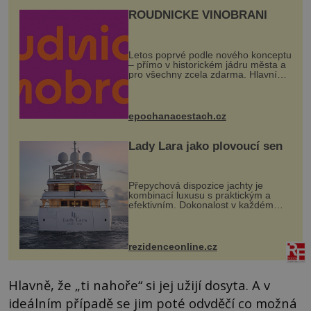
ROUDNICKÉ VINOBRANÍ
Letos poprvé podle nového konceptu
– přímo v historickém jádru města a
pro všechny zcela zdarma. Hlavní
program se odehraje na Karlově a
Husově náměstí. Návštěvníci se
mohou těšit na víno, burčák, pes...
epochanacestach.cz
Lady Lara jako plovoucí sen
Přepychová dispozice jachty je
kombinací luxusu s praktickým a
efektivním. Dokonalost v každém
detailu představuje značka Fendi
Casa, kterou byly vybaveny její
paluby. Monacký přístav nabízí
každoročn...
rezidenceonline.cz
Hlavně, že „ti nahoře“ si jej užijí dosyta. A v
ideálním případě se jim poté odvděčí co možná