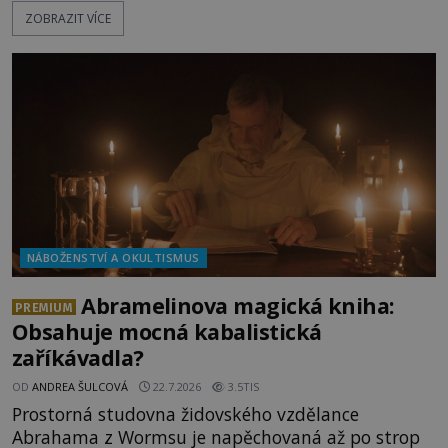
doopravdy představuje bůh, jemuž Římané říkají
ZOBRAZIT VÍCE
Bakchus? Mytologický příběh řeckého boha
Dionýsa není zrovna idylická pohádka. Bůh Zeus jej
zplodí se svou milenkou Semelou, což Diova žena
Héra nemůže nechat b
NÁBOŽENSTVÍ A OKULTISMUS
Abramelinova magická kniha:
PREMIUM
Obsahuje mocná kabalistická
zaříkávadla?
OD
ANDREA ŠULCOVÁ
22.7.2026
3.5TIS
Prostorná studovna židovského vzdělance
Abrahama z Wormsu je napěchovaná až po strop