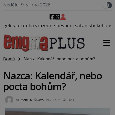
Neděle, 9. srpna 2026
edné běsnění satanistického gangu vedeného Charle
Domů
Nazca: Kalendář, nebo pocta bohům?
Nazca: Kalendář, nebo
pocta bohům?
od
MARIE MAŠKOVÁ
7.7.2024
2.6tis