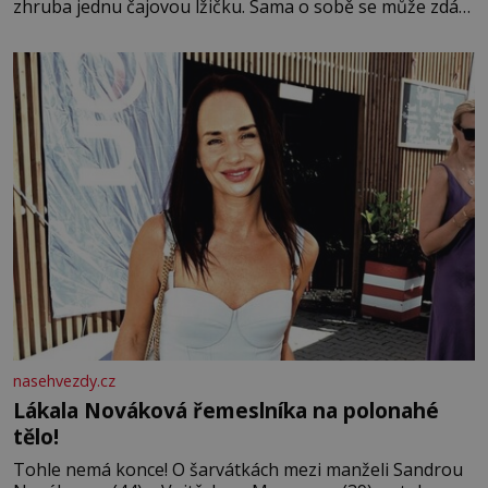
zhruba jednu čajovou lžičku. Sama o sobě se může zdát
bezvýznamná. Teprve když se spojí s dalšími desítkami
tisíc příslušnic svého včelstva, vznikne jeden z
nejdokonalejších organismů
nasehvezdy.cz
Lákala Nováková řemeslníka na polonahé
tělo!
Tohle nemá konce! O šarvátkách mezi manželi Sandrou