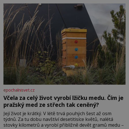
dál častěji volá o pomoc, co se hlídání týče. Dalo by se
epochalnisvet.cz
Včela za celý život vyrobí lžičku medu. Čím je
pražský med ze střech tak ceněný?
Její život je krátký. V létě trvá pouhých šest až osm
týdnů. Za tu dobu navštíví desetitisíce květů, nalétá
stovky kilometrů a vyrobí přibližně devět gramů medu –