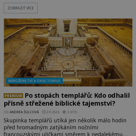
pokusy o konzervaci. Neporušené ostatky bývají
ZOBRAZIT VÍCE
považovány za důkaz svatosti zemřelých. Jaké
tajemné síly těla významných náboženských
osobností ochraňují? Na hřbitově u kláštera
Milosrdných
NÁBOŽENSTVÍ A OKULTISMUS
Po stopách templářů: Kdo odhalil
PREMIUM
přísně střežené biblické tajemství?
OD
ANDREA ŠULCOVÁ
2.8.2026
3.6TIS
Skupinka templářů utíká jen několik málo hodin
před hromadným zatýkáním nočními
francouzskými uličkami směrem k nedalekému