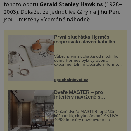
tohoto oboru
Gerald Stanley Hawkins
(1928–
2003). Dokáže, že jednotlivé čáry na jihu Peru
jsou umístěny víceméně náhodně.
První sluchátka Hermés
inspirovala slavná kabelka
Vůbec první sluchátka od módního
domu Hermès byla vyrobena
experimentálním laboratoří Hermès
Ateliers Horizons. Elegantní gadget
si vyžádal dva roky vývoje a chlubí
se ručně šitou hovězí kůží a
epochalnisvet.cz
kovový...
Dveře MASTER – pro
interiéry navržené s
rozumem i vášní!
Otočné dveře MASTER, opláštění
kůže antik, skrytá zárubeň AKTIVE
40/00 Interiéry navrhované na
zakázku často vyžadují atypické
rozměry nejen nábytku, ale i