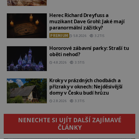
Herec Richard Dreyfuss a
muzikant Dave Grohl: Jaké mají
paranormální zážitky?
PREMIUM
5.8.2026
3.2TIS
Hororové zábavní parky: Straší tu
oběti nehod?
4.8.2026
3.5TIS
Kroky v prázdných chodbách a
přízraky v oknech: Nejděsivější
domy v Česku budí hrůzu
2.8.2026
3.3TIS
NENECHTE SI UJÍT DALŠÍ ZAJÍMAVÉ
ČLÁNKY