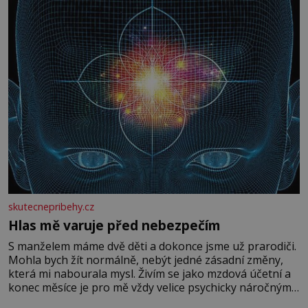
skutecnepribehy.cz
Hlas mě varuje před nebezpečím
S manželem máme dvě děti a dokonce jsme už prarodiči.
Mohla bych žít normálně, nebýt jedné zásadní změny,
která mi nabourala mysl. Živím se jako mzdová účetní a
konec měsíce je pro mě vždy velice psychicky náročným
obdobím. Od té chvíle, co máme vnoučata, mi dcera čím