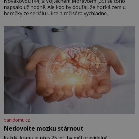
Novákovou (44) a Vojtěchem Moravcem (39) se toho
napsalo už hodně. Ale kdo by doufal, že horká zem u
herečky ze seriálu Ulice a režiséra vychladne,
panidomu.cz
Nedovolte mozku stárnout
Každý, komu je přes 25 let, by měl pravidelně