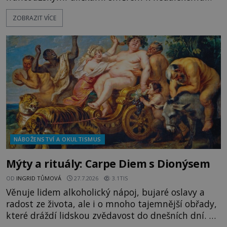
přístavu. Jeden z nich má přes ramena ranec s
ZOBRAZIT VÍCE
tajemným obsahem. Kapitán lodi už na ně čeká.
„Dejte to do podpalubí a připravte se. Za chvíli
vyplouváme,“ sdělí jim. „Kam máme namířeno,
kapitáne?“ zeptá se ho jeden z templářů. „Do Sk
NÁBOŽENSTVÍ A OKULTISMUS
Mýty a rituály: Carpe Diem s Dionýsem
OD
INGRID TŮMOVÁ
27.7.2026
3.1TIS
Věnuje lidem alkoholický nápoj, bujaré oslavy a
radost ze života, ale i o mnoho tajemnější obřady,
které dráždí lidskou zvědavost do dnešních dní. Co