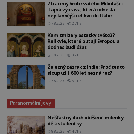
Ztracený hrob svatého Mikuláše:
Tajná výprava, která odnesla
nejslavnější relikvii do Itálie
7.8.2026
2.7TIS
Kam zmizely ostatky světců?
Relikvie, které putují Evropou a
dodnes budí úžas
6.8.2026
3.2TIS
Železný zázrak z Indie: Proč tento
sloup už 1 600 let nezná rez?
5.8.2026
3.1TIS
Paranormální jevy
Nešťastný duch oběšené milenky
děsí studentky
8.8.2026
4.7TIS