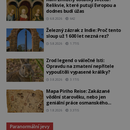
Relikvie, které putují Evropou a
dodnes budí úžas
6.8.2026
642
Železný zázrak z Indie: Proč tento
sloup už 1 600 let nezná rez?
5.8.2026
1.7TIS
Zrod legend o válečné lsti:
Opravdu na zmatení nepřítele
vypouštěli vypasené králíky?
3.8.2026
3.1TIS
Mapa Piriho Reise: Zakázané
vědění starověku, nebo jen
geniální práce osmanského
admirála?
1.8.2026
3.3TIS
Paranormální jevy