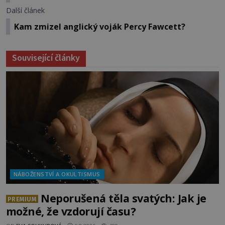
Další článek
Kam zmizel anglický voják Percy Fawcett?
Související články
NÁBOŽENSTVÍ A OKULTISMUS
Neporušená těla svatých: Jak je
PREMIUM
možné, že vzdorují času?