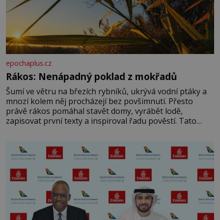
epochaplus.cz
Rákos: Nenápadný poklad z mokřadů
Šumí ve větru na březích rybníků, ukrývá vodní ptáky a
mnozí kolem něj procházejí bez povšimnutí. Přesto
právě rákos pomáhal stavět domy, vyrábět lodě,
zapisovat první texty a inspiroval řadu pověstí. Tato
skromná, ale užitečná rostlina provází člověka už tisíce
let. Většina lidí vnímá rákos jen jako obyčejnou kulisu
letního koupání. Stačí se však podívat