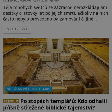
OD
EVA SOUKUPOVÁ
6.8.2026
480
Těla mnohých světců se zázračně nerozkládají ani
desítky či stovky let po jejich smrti, ačkoliv na nich
často nebylo provedeno balzamování či jiné
pokusy o konzervaci. Neporušené ostatky bývají
ZOBRAZIT VÍCE
považovány za důkaz svatosti zemřelých. Jaké
tajemné síly těla významných náboženských
osobností ochraňují? Na hřbitově u kláštera
Milosrdných
NÁBOŽENSTVÍ A OKULTISMUS
Po stopách templářů: Kdo odhalil
PREMIUM
přísně střežené biblické tajemství?