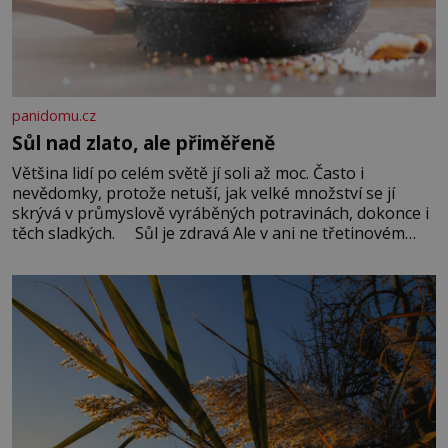
panidomu.cz
Sůl nad zlato, ale přiměřeně
Většina lidí po celém světě jí soli až moc. Často i
nevědomky, protože netuší, jak velké množství se jí
skrývá v průmyslově vyráběných potravinách, dokonce i
těch sladkých. Sůl je zdravá Ale v ani ne třetinovém
množství, než je pro většinu populace běžné. Její
základní složky– sodík a chlór – jsou zásadní pro
správné hospodaření