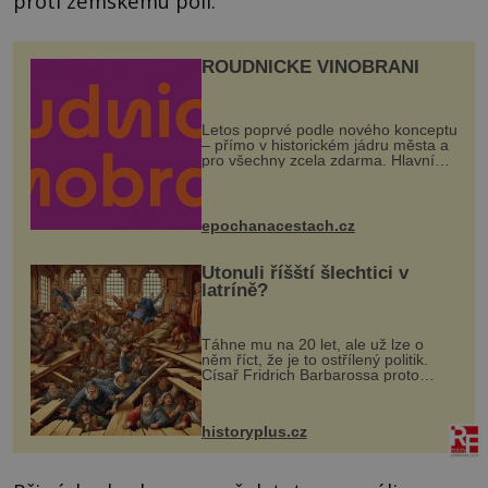
proti zemskému poli.
ROUDNICKÉ VINOBRANÍ
Letos poprvé podle nového konceptu
– přímo v historickém jádru města a
pro všechny zcela zdarma. Hlavní
program se odehraje na Karlově a
Husově náměstí. Návštěvníci se
mohou těšit na víno, burčák, pes...
epochanacestach.cz
Utonuli říšští šlechtici v
latríně?
Táhne mu na 20 let, ale už lze o
něm říct, že je to ostřílený politik.
Císař Fridrich Barbarossa proto
posílá svého syna a dědice Jindřicha
VI. do Erfurtu, aby se stal
prostředníkem při řešení sporu m...
historyplus.cz