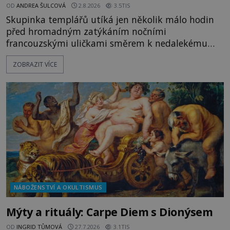
OD
ANDREA ŠULCOVÁ
2.8.2026
3.5TIS
Skupinka templářů utíká jen několik málo hodin
před hromadným zatýkáním nočními
francouzskými uličkami směrem k nedalekému
přístavu. Jeden z nich má přes ramena ranec s
ZOBRAZIT VÍCE
tajemným obsahem. Kapitán lodi už na ně čeká.
„Dejte to do podpalubí a připravte se. Za chvíli
vyplouváme,“ sdělí jim. „Kam máme namířeno,
kapitáne?“ zeptá se ho jeden z templářů. „Do Sk
NÁBOŽENSTVÍ A OKULTISMUS
Mýty a rituály: Carpe Diem s Dionýsem
OD
INGRID TŮMOVÁ
27.7.2026
3.1TIS