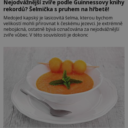
Nejodvážnější zvíře podle Guinnessovy knihy
rekordů? Šelmička s pruhem na hřbetě!
Medojed kapský je lasicovitá šelma, kterou bychom
velikostí mohli přirovnat k českému jezevci. Je extrémně
nebojácná, ostatně bývá označována za nejodvážnější
zvíře vůbec. V této souvislosti je dokonc