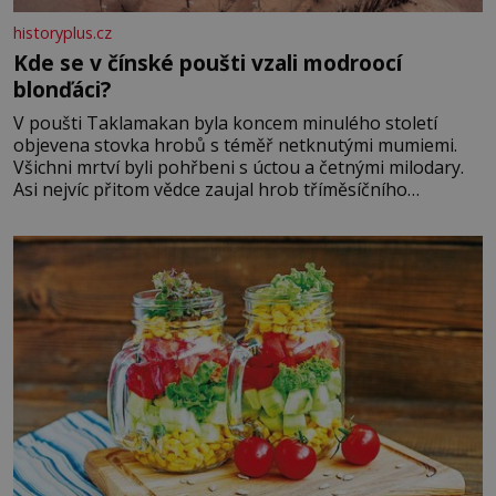
historyplus.cz
Kde se v čínské poušti vzali modroocí
blonďáci?
V poušti Taklamakan byla koncem minulého století
objevena stovka hrobů s téměř netknutými mumiemi.
Všichni mrtví byli pohřbeni s úctou a četnými milodary.
Asi nejvíc přitom vědce zaujal hrob tříměsíčního
chlapečka s modrou filcovou čapkou, z níž se draly
blonďaté vlásky. Fakt, že jsou těla dávných lidí nesmírně
dobře zachovalá, přičítají odborníci zdejším klimatickým
podmínkám. Sucho, prosolené písky a extrémně