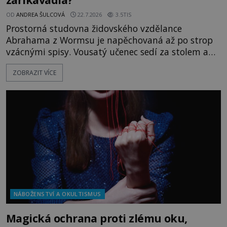
OD
ANDREA ŠULCOVÁ
22.7.2026
3.5TIS
Prostorná studovna židovského vzdělance
Abrahama z Wormsu je napěchovaná až po strop
vzácnými spisy. Vousatý učenec sedí za stolem a
před sebou má rozložený jeden z nejzáhadnějších
ZOBRAZIT VÍCE
magických textů. Jde o Abramelinův grimoár, který
sám sepsal. Skutečně do něj zaznamenal mocná
kouzla, jak si někteří myslí, nebo jde o pouhou
pověru? Už šest měsíců pobývá
NÁBOŽENSTVÍ A OKULTISMUS
Magická ochrana proti zlému oku,