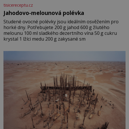
tisicereceptu.cz
Jahodovo-melounová polévka
Studené ovocné polévky jsou ideálním osvěžením pro
horké dny. Potřebujete 200 g jahod 600 g žlutého
melounu 100 ml sladkého dezertního vína 50 g cukru
krystal 1 lžíci medu 200 g zakysané sm