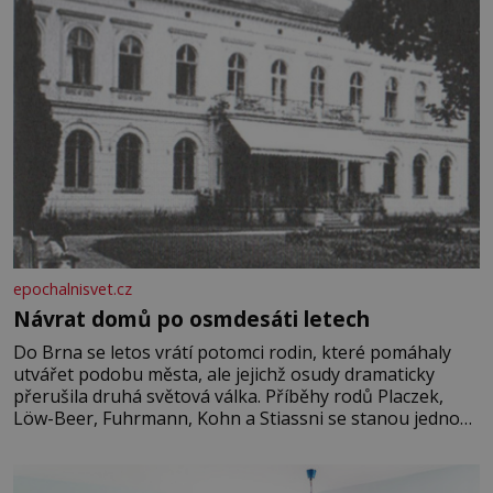
epochalnisvet.cz
Návrat domů po osmdesáti letech
Do Brna se letos vrátí potomci rodin, které pomáhaly
utvářet podobu města, ale jejichž osudy dramaticky
přerušila druhá světová válka. Příběhy rodů Placzek,
Löw-Beer, Fuhrmann, Kohn a Stiassni se stanou jednou
z hlavních dramaturgických linií festivalu židovské
kultury ŠTETL FEST 2026. Některé návraty nejsou
jednoduché. Místa, která si člověk pamatuje z rodinných