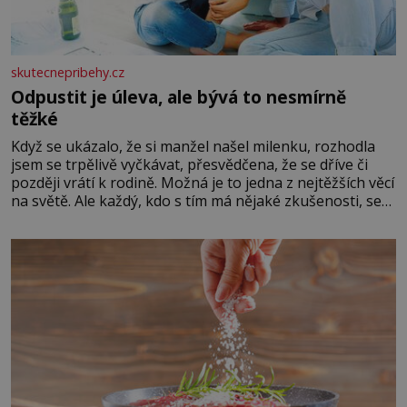
skutecnepribehy.cz
Odpustit je úleva, ale bývá to nesmírně
těžké
Když se ukázalo, že si manžel našel milenku, rozhodla
jsem se trpělivě vyčkávat, přesvědčena, že se dříve či
později vrátí k rodině. Možná je to jedna z nejtěžších věcí
na světě. Ale každý, kdo s tím má nějaké zkušenosti, se
zapřísahá, že pokud odpustíte, znatelně se vám uleví.
Když se ke mně doneslo, že si manžel pořídil milenku,