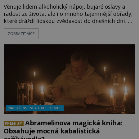
Věnuje lidem alkoholický nápoj, bujaré oslavy a
radost ze života, ale i o mnoho tajemnější obřady,
které dráždí lidskou zvědavost do dnešních dní. Co
doopravdy představuje bůh, jemuž Římané říkají
ZOBRAZIT VÍCE
Bakchus? Mytologický příběh řeckého boha
Dionýsa není zrovna idylická pohádka. Bůh Zeus jej
zplodí se svou milenkou Semelou, což Diova žena
Héra nemůže nechat b
NÁBOŽENSTVÍ A OKULTISMUS
Abramelinova magická kniha:
PREMIUM
Obsahuje mocná kabalistická
zaříkávadla?