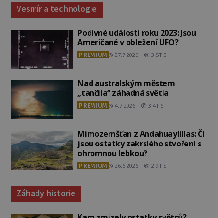
Vesmír a technologie
Podivné události roku 2023: Jsou
Američané v obležení UFO?
PREMIUM
27.7.2026
3.5TIS
Nad australským městem
„tančila“ záhadná světla
PREMIUM
4.7.2026
3.4TIS
Mimozemšťan z Andahuaylillas: Čí
jsou ostatky zakrslého stvoření s
ohromnou lebkou?
PREMIUM
26.6.2026
2.9TIS
Záhady historie
Kam zmizely ostatky světců?