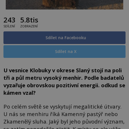
243
5.8tis
SDÍLENÍ
ZOBRAZENÍ
Sdílet na Facebooku
Sdílet na X
U vesnice Klobuky v okrese Slaný stojí na poli
tři a půl metru vysoký menhir. Podle badatelů
vyzařuje obrovskou pozitivní energii. odkud se
kámen vzal?
Po celém světě se vyskytují megalitické útvary.
U nás se menhiru říká Kamenný pastýř nebo
Zkamenělý sluha. Jaký byl jeho původní význam,
se zatím nepodařilo zjistit. K místu se ale váže