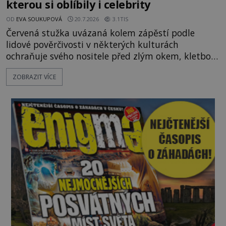
kterou si oblíbily i celebrity
OD
EVA SOUKUPOVÁ
20.7.2026
3.1TIS
Červená stužka uvázaná kolem zápěstí podle
lidové pověrčivosti v některých kulturách
ochraňuje svého nositele před zlým okem, kletbou,
která může přivodit neštěstí či nemoc. S tímto
ZOBRAZIT VÍCE
nenápadným symbolem magické ochrany lze
občas spatřit i různé celebrity včetně Madonny
nebo Leonarda DiCapria. Na Blízkém východě a v
židovských komunitách po celém světě, je