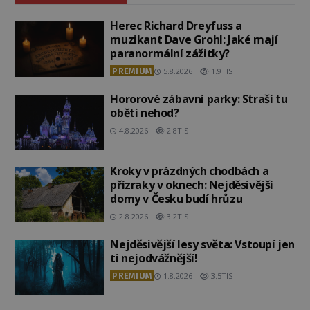
Herec Richard Dreyfuss a
muzikant Dave Grohl: Jaké mají
paranormální zážitky?
PREMIUM
5.8.2026
1.9TIS
Hororové zábavní parky: Straší tu
oběti nehod?
4.8.2026
2.8TIS
Kroky v prázdných chodbách a
přízraky v oknech: Nejděsivější
domy v Česku budí hrůzu
2.8.2026
3.2TIS
Nejděsivější lesy světa: Vstoupí jen
ti nejodvážnější!
PREMIUM
1.8.2026
3.5TIS