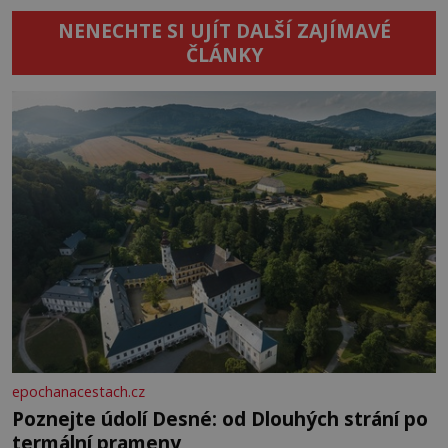
NENECHTE SI UJÍT DALŠÍ ZAJÍMAVÉ
ČLÁNKY
epochanacestach.cz
Poznejte údolí Desné: od Dlouhých strání po
termální prameny