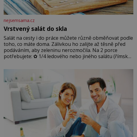
nejsemsama.cz
Vrstvený salát do skla
Salát na cesty i do práce můžete různě obměňovat podle
toho, co máte doma. Zálivkou ho zalijte až těsně před
podáváním, aby zeleninu nerozmočila. Na 2 porce
potřebujete: ✿ 1/4 ledového nebo jiného salátu (římský
salát, polníček…) ✿ 1 malá konzerva kukuřice ✿ ½
okurky ✿ 2 rajčata Zálivka: ✿ 4 lžíce olivového oleje ✿ 1
lžíci citronové šťávy ✿ ½ stroužku