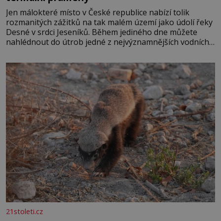
Jen málokteré místo v České republice nabízí tolik
rozmanitých zážitků na tak malém území jako údolí řeky
Desné v srdci Jeseníků. Během jediného dne můžete
nahlédnout do útrob jedné z nejvýznamnějších vodních
elektráren v Evropě, vydat se na horské hřebeny, projet
se na koloběžce a den zakončit poznáváním památek ve
Velkých Losinách nebo v termálním
21stoleti.cz