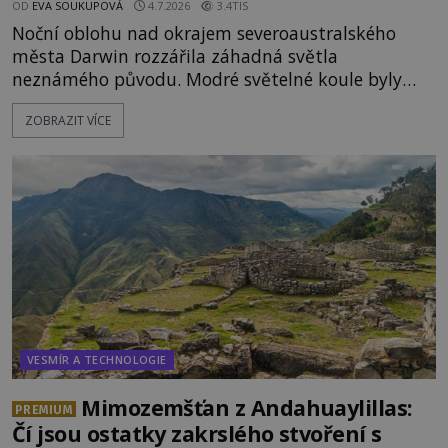
OD
EVA SOUKUPOVÁ
4.7.2026
3.4TIS
Noční oblohu nad okrajem severoaustralského
města Darwin rozzářila záhadná světla
neznámého původu. Modré světelné koule byly
viditelné nejméně dvacet minut, během nichž se
ZOBRAZIT VÍCE
opakovaně objevovaly a zase mizely. Svědek, který
úkaz zachytil na mobilní telefon, se domnívá, že
mohlo jít o návštěvu ze světa duchů. Záhadný
záznam okamžitě rozpoutal deb
VESMÍR A TECHNOLOGIE
Mimozemšťan z Andahuaylillas:
PREMIUM
Čí jsou ostatky zakrslého stvoření s