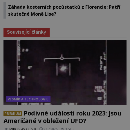
Záhada kosterních pozůstatků z Florencie: Patří
skutečné Moně Lise?
Související články
VESMÍR A TECHNOLOGIE
Podivné události roku 2023: Jsou
PREMIUM
Američané v obležení UFO?
OD
MIROSLAV OLIVÍK
27.7.2026
3.5TIS