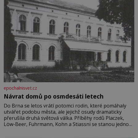
epochalnisvet.cz
Návrat domů po osmdesáti letech
Do Brna se letos vrátí potomci rodin, které pomáhaly
utvářet podobu města, ale jejichž osudy dramaticky
přerušila druhá světová válka. Příběhy rodů Placzek,
Löw-Beer, Fuhrmann, Kohn a Stiassni se stanou jednou
z hlavních dramaturgických linií festivalu židovské
kultury ŠTETL FEST 2026. Některé návraty nejsou