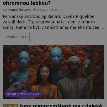
ohromnou lebkou?
OD
ANDREA ŠULCOVÁ
26.6.2026
2.9TIS
Peruánský antropolog Renato Davila Riquelme
zatajil dech. To, co zrovna našel, není z tohoto
světa. Nemůže být! Zaměstnanec malého muzea v
peruánském městečku Andahuaylillas nedaleko
ZOBRAZIT VÍCE
legendárního Cuzca pomalu sestupuje z posvátné
hory Apu a přemýšlí, jak s touto zprávou naloží.
Právě nalezl ostatky dvou mimozemšťanů! Vědci
nad nálezem kroutí hlavou. Už na
VESMÍR A TECHNOLOGIE
Jsme mimozemšťané my z daleké
PREMIUM