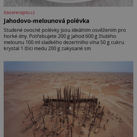
tisicereceptu.cz
Jahodovo-melounová polévka
Studené ovocné polévky jsou ideálním osvěžením pro
horké dny. Potřebujete 200 g jahod 600 g žlutého
melounu 100 ml sladkého dezertního vína 50 g cukru
krystal 1 lžíci medu 200 g zakysané sm