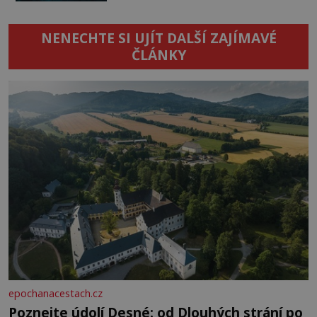
NENECHTE SI UJÍT DALŠÍ ZAJÍMAVÉ
ČLÁNKY
epochanacestach.cz
Poznejte údolí Desné: od Dlouhých strání po