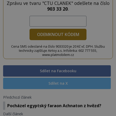
Zprávu ve tvaru "CTU CLANEK" odešlete na číslo
903 33 20
.
ODEMKNOUT KÓDEM
Cena SMS odeslané na číslo 9033320 je 20 Kč vč. DPH. Službu
technicky zajišťuje Airtoy a.s. Infolinka: 602 777 555,
www.platmobilem.cz
Sdílet na Facebooku
Sdílet na X
Předchozí článek
Pocházel egyptský faraon Achnaton z hvězd?
Další článek