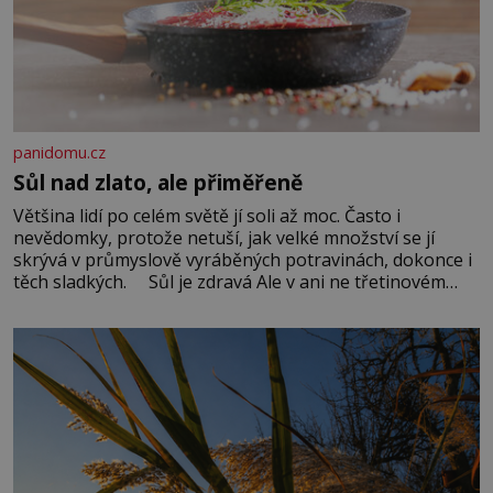
panidomu.cz
Sůl nad zlato, ale přiměřeně
Většina lidí po celém světě jí soli až moc. Často i
nevědomky, protože netuší, jak velké množství se jí
skrývá v průmyslově vyráběných potravinách, dokonce i
těch sladkých. Sůl je zdravá Ale v ani ne třetinovém
množství, než je pro většinu populace běžné. Její
základní složky– sodík a chlór – jsou zásadní pro
správné hospodaření