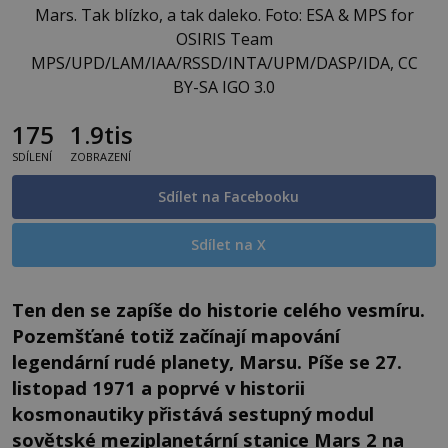
Mars. Tak blízko, a tak daleko. Foto: ESA & MPS for
OSIRIS Team
MPS/UPD/LAM/IAA/RSSD/INTA/UPM/DASP/IDA, CC
BY-SA IGO 3.0
175
1.9tis
SDÍLENÍ
ZOBRAZENÍ
Sdílet na Facebooku
Sdílet na X
Ten den se zapíše do historie celého vesmíru.
Pozemšťané totiž začínají mapování
legendární rudé planety, Marsu. Píše se 27.
listopad 1971 a poprvé v historii
kosmonautiky přistává sestupný modul
sovětské meziplanetární stanice Mars 2 na