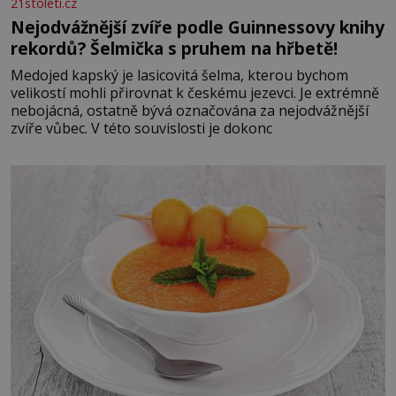
21stoleti.cz
Nejodvážnější zvíře podle Guinnessovy knihy
rekordů? Šelmička s pruhem na hřbetě!
Medojed kapský je lasicovitá šelma, kterou bychom
velikostí mohli přirovnat k českému jezevci. Je extrémně
nebojácná, ostatně bývá označována za nejodvážnější
zvíře vůbec. V této souvislosti je dokonc