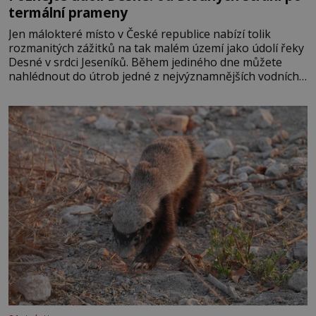
termální prameny
Jen málokteré místo v České republice nabízí tolik
rozmanitých zážitků na tak malém území jako údolí řeky
Desné v srdci Jeseníků. Během jediného dne můžete
nahlédnout do útrob jedné z nejvýznamnějších vodních
elektráren v Evropě, vydat se na horské hřebeny, projet
se na koloběžce a den zakončit poznáváním památek ve
Velkých Losinách nebo v termálním