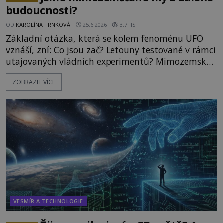
budoucnosti?
OD
KAROLÍNA TRNKOVÁ
25.6.2026
3.7TIS
Základní otázka, která se kolem fenoménu UFO
vznáší, zní: Co jsou zač? Letouny testované v rámci
utajovaných vládních experimentů? Mimozemské
vesmírné lodě plnící na Zemi nám neznámý úkol?
ZOBRAZIT VÍCE
Skokani mezi dimenzemi, putující po mostech
skrze reality do paralelních světů? O všech těchto
možnostech již desítky let vzrušeně diskutují
vědci, ufologo
VESMÍR A TECHNOLOGIE