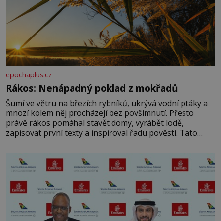
epochaplus.cz
Rákos: Nenápadný poklad z mokřadů
Šumí ve větru na březích rybníků, ukrývá vodní ptáky a
mnozí kolem něj procházejí bez povšimnutí. Přesto
právě rákos pomáhal stavět domy, vyrábět lodě,
zapisovat první texty a inspiroval řadu pověstí. Tato
skromná, ale užitečná rostlina provází člověka už tisíce
let. Většina lidí vnímá rákos jen jako obyčejnou kulisu
letního koupání. Stačí se však podívat