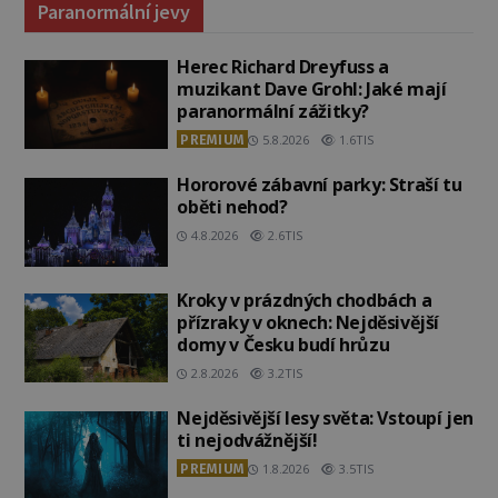
Paranormální jevy
Herec Richard Dreyfuss a
muzikant Dave Grohl: Jaké mají
paranormální zážitky?
PREMIUM
5.8.2026
1.6TIS
Hororové zábavní parky: Straší tu
oběti nehod?
4.8.2026
2.6TIS
Kroky v prázdných chodbách a
přízraky v oknech: Nejděsivější
domy v Česku budí hrůzu
2.8.2026
3.2TIS
Nejděsivější lesy světa: Vstoupí jen
ti nejodvážnější!
PREMIUM
1.8.2026
3.5TIS