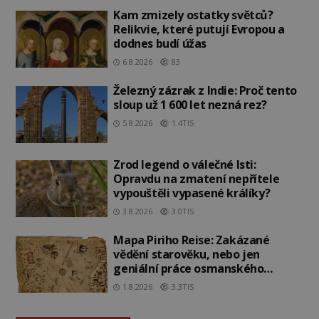
Kam zmizely ostatky světců?
Relikvie, které putují Evropou a
dodnes budí úžas
6.8.2026
83
Železný zázrak z Indie: Proč tento
sloup už 1 600 let nezná rez?
5.8.2026
1.4TIS
Zrod legend o válečné lsti:
Opravdu na zmatení nepřítele
vypouštěli vypasené králíky?
3.8.2026
3.0TIS
Mapa Piriho Reise: Zakázané
vědění starověku, nebo jen
geniální práce osmanského
admirála?
1.8.2026
3.3TIS