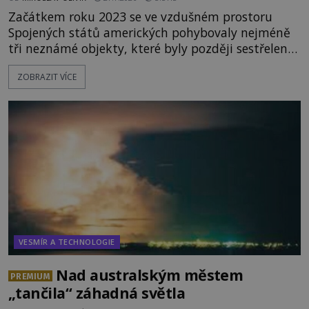
Začátkem roku 2023 se ve vzdušném prostoru
Spojených států amerických pohybovaly nejméně
tři neznámé objekty, které byly později sestřeleny.
Do dnešních dnů nebyly trosky těchto létajících
ZOBRAZIT VÍCE
těles objeveny. Je možné, že šlo o nějaké nové
armádní výzkumné technologie? Nebo snad byly
mimozemského původu? Dne 4. února roku 2023
vydává
VESMÍR A TECHNOLOGIE
Nad australským městem
PREMIUM
„tančila“ záhadná světla