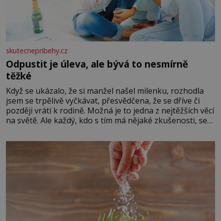
skutecnepribehy.cz
Odpustit je úleva, ale bývá to nesmírně
těžké
Když se ukázalo, že si manžel našel milenku, rozhodla
jsem se trpělivě vyčkávat, přesvědčena, že se dříve či
později vrátí k rodině. Možná je to jedna z nejtěžších věcí
na světě. Ale každý, kdo s tím má nějaké zkušenosti, se
zapřísahá, že pokud odpustíte, znatelně se vám uleví.
Když se ke mně doneslo, že si manžel pořídil milenku,