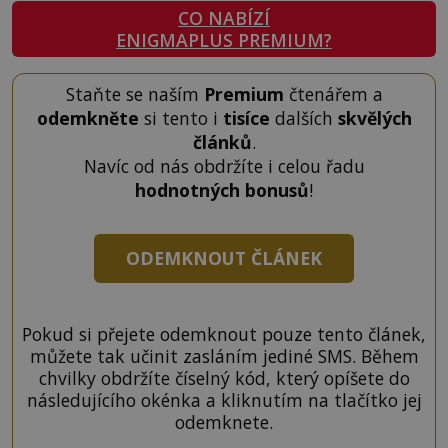
CO NABÍZÍ
ENIGMAPLUS PREMIUM?
Staňte se naším
Premium
čtenářem a
odemkněte
si tento i
tisíce
dalších
skvělých
článků
.
Navíc od nás obdržíte i celou řadu
hodnotných bonusů
!
ODEMKNOUT ČLÁNEK
Pokud si přejete odemknout pouze tento článek,
můžete tak učinit zasláním jediné SMS. Během
chvilky obdržíte číselný kód, který opíšete do
následujícího okénka a kliknutím na tlačítko jej
odemknete.