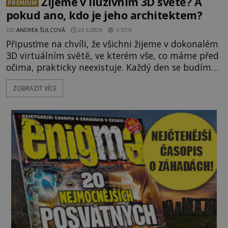
Žijeme v iluzivním 3D světě? A
PREMIUM
pokud ano, kdo je jeho architektem?
OD
ANDREA ŠULCOVÁ
23.6.2026
3.5TIS
Připusťme na chvíli, že všichni žijeme v dokonalém
3D virtuálním světě, ve kterém vše, co máme před
očima, prakticky neexistuje. Každý den se budíme
do počítačové simulace, která je do určité míry k
ZOBRAZIT VÍCE
nerozeznání od skutečného světa. Tato
představa může znít jako námět sci-fi filmu, ve
skutečnosti však jde o seriózní filozofickou hypoté