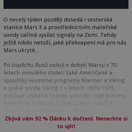
O necelý týden později dosedá i sesterská
stanice Mars 3 a prostřednictvím mateřské
sondy začíná vysílat signály na Zemi. Tehdy
ještě nikdo netuší, jaké překvapení má pro nás
Mars ukryté…
Po úspěchu Rusů usilují o dobytí Marsu v 70.
letech minulého století také Američané a
spouštějí vesmírné programy Mariner a Viking.
A právě sonda Viking 1 v letech 1975/1976
pořizuje unikátní snímky povrchu rudé planety,
konkrétně v oblasti Cydonia, mezi nimiž je i
slavná fotografie tváře na Marsu.
Zbývá vám 92
%
článku k dočtení. Nenechte si
to ujít!