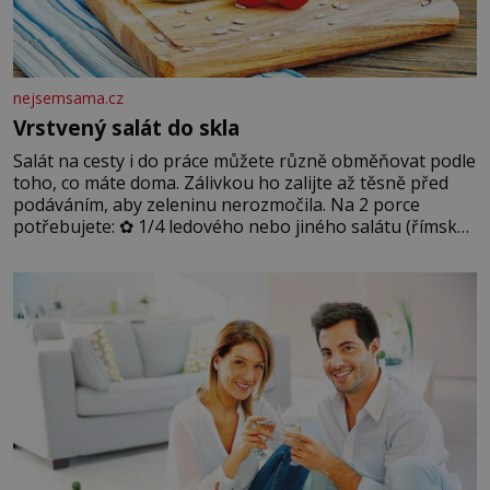
nejsemsama.cz
Vrstvený salát do skla
Salát na cesty i do práce můžete různě obměňovat podle
toho, co máte doma. Zálivkou ho zalijte až těsně před
podáváním, aby zeleninu nerozmočila. Na 2 porce
potřebujete: ✿ 1/4 ledového nebo jiného salátu (římský
salát, polníček…) ✿ 1 malá konzerva kukuřice ✿ ½
okurky ✿ 2 rajčata Zálivka: ✿ 4 lžíce olivového oleje ✿ 1
lžíci citronové šťávy ✿ ½ stroužku