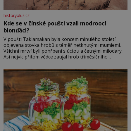
historyplus.cz
Kde se v čínské poušti vzali modroocí
blonďáci?
V poušti Taklamakan byla koncem minulého století
objevena stovka hrobů s téměř netknutými mumiemi.
Všichni mrtví byli pohřbeni s úctou a četnými milodary.
Asi nejvíc přitom vědce zaujal hrob tříměsíčního
chlapečka s modrou filcovou čapkou, z níž se draly
blonďaté vlásky. Fakt, že jsou těla dávných lidí nesmírně
dobře zachovalá, přičítají odborníci zdejším klimatickým
podmínkám. Sucho, prosolené písky a extrémně