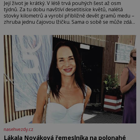
Její život je krátký. V létě trvá pouhých šest až osm
týdnů. Za tu dobu navštíví desetitisíce květů, nalétá
stovky kilometrů a vyrobí přibližně devět gramů medu –
zhruba jednu čajovou lžičku. Sama o sobě se může zdát
bezvýznamná. Teprve když se spojí s dalšími desítkami
tisíc příslušnic svého včelstva, vznikne jeden z
nejdokonalejších organismů
nasehvezdy.cz
Lákala Nováková řemeslníka na polonahé