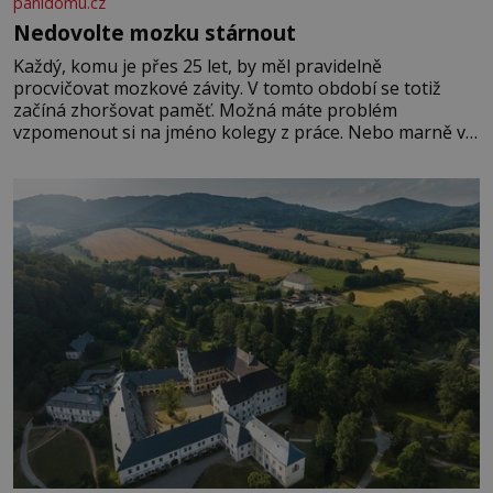
panidomu.cz
Nedovolte mozku stárnout
Každý, komu je přes 25 let, by měl pravidelně
procvičovat mozkové závity. V tomto období se totiž
začíná zhoršovat paměť. Možná máte problém
vzpomenout si na jméno kolegy z práce. Nebo marně v
paměti lovíte název knížky, kterou jste nedávno přečetli.
Je to opravdu tak, s věkem jako kdyby se paměť
rozhodla stávkovat. Cvičte