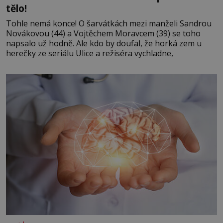
tělo!
Tohle nemá konce! O šarvátkách mezi manželi Sandrou
Novákovou (44) a Vojtěchem Moravcem (39) se toho
napsalo už hodně. Ale kdo by doufal, že horká zem u
herečky ze seriálu Ulice a režiséra vychladne,