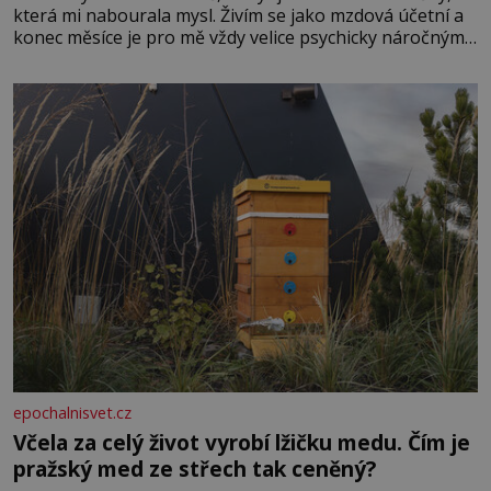
která mi nabourala mysl. Živím se jako mzdová účetní a
konec měsíce je pro mě vždy velice psychicky náročným
obdobím. Od té chvíle, co máme vnoučata, mi dcera čím
dál častěji volá o pomoc, co se hlídání týče. Dalo by se
epochalnisvet.cz
Včela za celý život vyrobí lžičku medu. Čím je
pražský med ze střech tak ceněný?