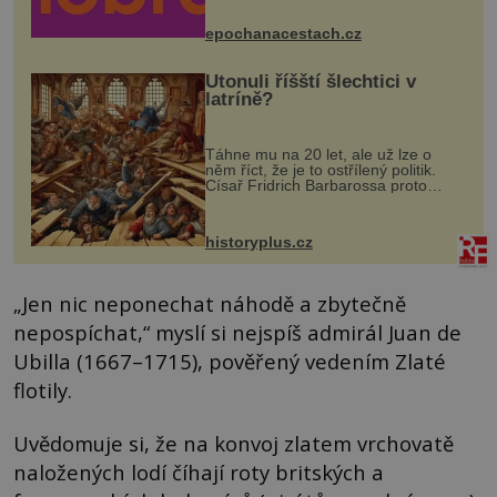
mohou těšit na víno, burčák, pes...
epochanacestach.cz
Utonuli říšští šlechtici v
latríně?
Táhne mu na 20 let, ale už lze o
něm říct, že je to ostřílený politik.
Císař Fridrich Barbarossa proto
posílá svého syna a dědice Jindřicha
VI. do Erfurtu, aby se stal
prostředníkem při řešení sporu m...
historyplus.cz
„Jen nic neponechat náhodě a zbytečně
nepospíchat,“ myslí si nejspíš admirál Juan de
Ubilla (1667–1715), pověřený vedením Zlaté
flotily.
Uvědomuje si, že na konvoj zlatem vrchovatě
naložených lodí číhají roty britských a