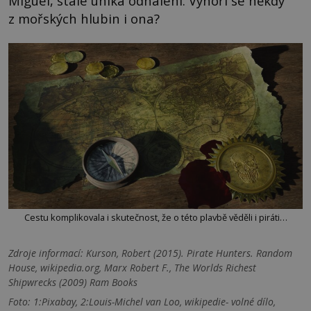
Miguel, stále uniká odhalení. Vynoří se někdy
z mořských hlubin i ona?
Cestu komplikovala i skutečnost, že o této plavbě věděli i piráti…
Zdroje informací:
Kurson, Robert (2015). Pirate Hunters. Random
House, wikipedia.org, Marx Robert F., The Worlds Richest
Shipwrecks (2009) Ram Books
Foto: 1:Pixabay, 2:Louis-Michel van Loo, wikipedie- volné dílo,