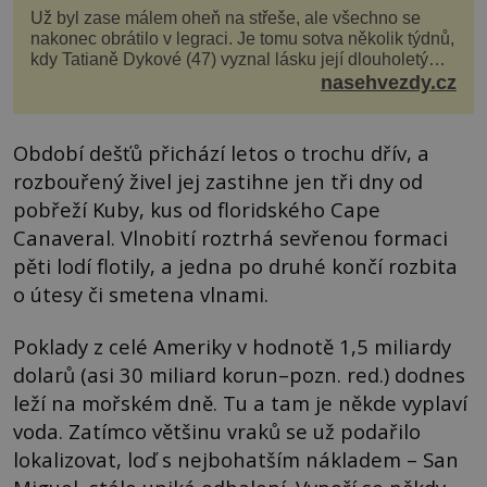
Už byl zase málem oheň na střeše, ale všechno se
nakonec obrátilo v legraci. Je tomu sotva několik týdnů,
kdy Tatianě Dykové (47) vyznal lásku její dlouholetý
kolega a kamarád. Lidé si hned mysleli, ž...
nasehvezdy.cz
Období dešťů přichází letos o trochu dřív, a
rozbouřený živel jej zastihne jen tři dny od
pobřeží Kuby, kus od floridského Cape
Canaveral. Vlnobití roztrhá sevřenou formaci
pěti lodí flotily, a jedna po druhé končí rozbita
o útesy či smetena vlnami.
Poklady z celé Ameriky v hodnotě 1,5 miliardy
dolarů (asi 30 miliard korun–pozn. red.) dodnes
leží na mořském dně. Tu a tam je někde vyplaví
voda. Zatímco většinu vraků se už podařilo
lokalizovat, loď s nejbohatším nákladem – San