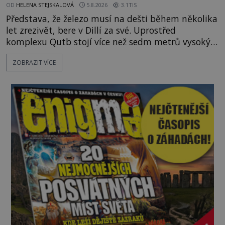
OD
HELENA STEJSKALOVÁ
5.8.2026
3.1TIS
Představa, že železo musí na dešti během několika
let zrezivět, bere v Dillí za své. Uprostřed
komplexu Qutb stojí více než sedm metrů vysoký
železný sloup, který už přibližně 1 600 let odolává
ZOBRAZIT VÍCE
počasí s jen nepatrnými stopami koroze. Jeho
mimořádná trvanlivost dlouho živí legendy o
ztracených technologiích či tajemných
materiálech. Moderní metalurgie však ukazuje, že
skutečné vysvětlení je ješt