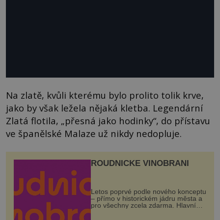
Na zlatě, kvůli kterému bylo prolito tolik krve,
jako by však ležela nějaká kletba. Legendární
Zlatá flotila, „přesná jako hodinky“, do přístavu
ve španělské Malaze už nikdy nedopluje.
ROUDNICKÉ VINOBRANÍ
Letos poprvé podle nového konceptu
– přímo v historickém jádru města a
pro všechny zcela zdarma. Hlavní
program se odehraje na Karlově a
Husově náměstí. Návštěvníci se