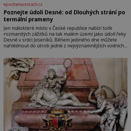
epochanacestach.cz
Poznejte údolí Desné: od Dlouhých strání po
termální prameny
Jen málokteré místo v České republice nabízí tolik
rozmanitých zážitků na tak malém území jako údolí řeky
Desné v srdci Jeseníků. Během jediného dne můžete
nahlédnout do útrob jedné z nejvýznamnějších vodních
elektráren v Evropě, vydat se na horské hřebeny, projet
se na koloběžce a den zakončit poznáváním památek ve
Velkých Losinách nebo v termálním