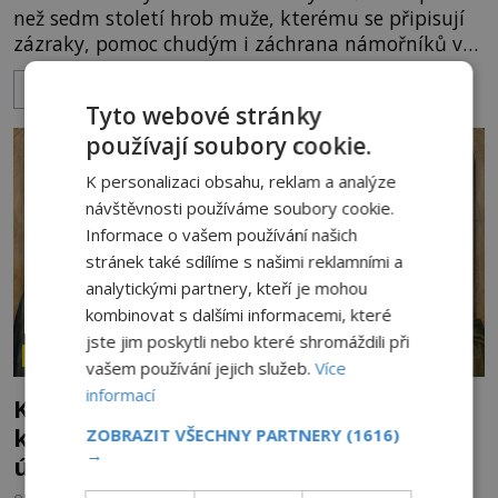
než sedm století hrob muže, kterému se připisují
zázraky, pomoc chudým i záchrana námořníků v
bouřích. Pak ale přichází rok 1087 a klidné místo
ZOBRAZIT VÍCE
se mění v dějiště podivné noční výpravy. Skupina
Tyto webové stránky
italských námořníků otevírá hrob svatého
používají soubory cookie.
Mikuláše a odváží jeho ostatky přes moře do Bari.
Je to zbožná záchrana před nebezpečím, nebo
K personalizaci obsahu, reklam a analýze
promyšlená krádež,
návštěvnosti používáme soubory cookie.
Informace o vašem používání našich
stránek také sdílíme s našimi reklamními a
analytickými partnery, kteří je mohou
kombinovat s dalšími informacemi, které
jste jim poskytli nebo které shromáždili při
ZÁHADY HISTORIE
vašem používání jejich služeb.
Více
informací
Kam zmizely ostatky světců? Relikvie,
které putují Evropou a dodnes budí
ZOBRAZIT VŠECHNY PARTNERY
(1616)
→
úžas