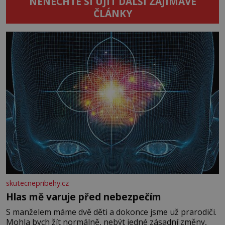
NENECHTE SI UJÍT DALŠÍ ZAJÍMAVÉ
ČLÁNKY
skutecnepribehy.cz
Hlas mě varuje před nebezpečím
S manželem máme dvě děti a dokonce jsme už prarodiči.
Mohla bych žít normálně, nebýt jedné zásadní změny,