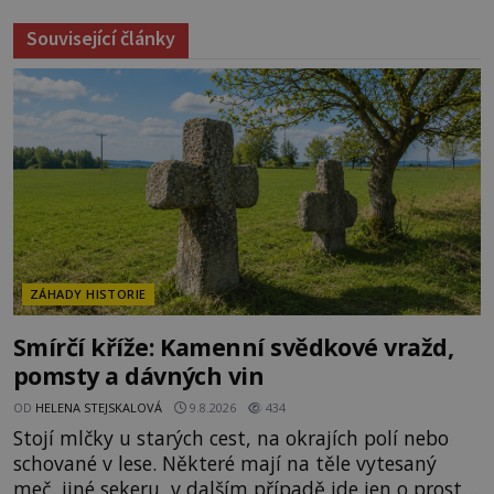
Související články
ZÁHADY HISTORIE
Smírčí kříže: Kamenní svědkové vražd,
pomsty a dávných vin
OD
HELENA STEJSKALOVÁ
9.8.2026
434
Stojí mlčky u starých cest, na okrajích polí nebo
schované v lese. Některé mají na těle vytesaný
meč, jiné sekeru, v dalším případě jde jen o prostý