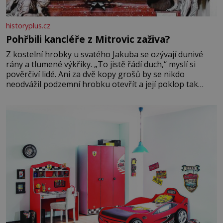
historyplus.cz
Pohřbili kancléře z Mitrovic zaživa?
Z kostelní hrobky u svatého Jakuba se ozývají dunivé
rány a tlumené výkřiky. „To jistě řádí duch,“ myslí si
pověrčiví lidé. Ani za dvě kopy grošů by se nikdo
neodvážil podzemní hrobku otevřít a její poklop tak
raději jen skrápí svěcenou vodou. Za několik dní divné
burácení skutečně ustane. Když o mnoho let později
hrobku