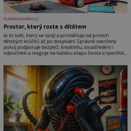
rezidenceonline.cz
Prostor, který roste s dítětem
Je to svět, který se vyvíjí a proměňuje od prvních
dětských krůčků až po dospívání. Správně navržený
pokoj podporuje bezpečí, kreativitu, soustředění i
odpočinek a reaguje na každou etapu života a specifické
potřeby dítěte. Pro nejmenší je klíčová jednoduchost,
měkkost a bezpečí, proto by pokoj miminka měl působit
především klidně a útulně. Předškolní věk je