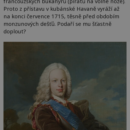
francouzských bukanýrů (pirátů na volné noze).
Proto z přístavu v kubánské Havaně vyráží až
na konci července 1715, těsně před obdobím
monzunových dešťů. Podaří se mu šťastně
doplout?