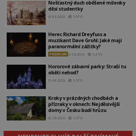
Nešťastný duch oběšené milenky
děsí studentky
8.8.2026
5.0TIS
Herec Richard Dreyfuss a
muzikant Dave Grohl: Jaké mají
paranormální zážitky?
PREMIUM
5.8.2026
3.2TIS
Hororové zábavní parky: Straší tu
oběti nehod?
4.8.2026
3.5TIS
Kroky v prázdných chodbách a
přízraky v oknech: Nejděsivější
domy v Česku budí hrůzu
2.8.2026
3.3TIS