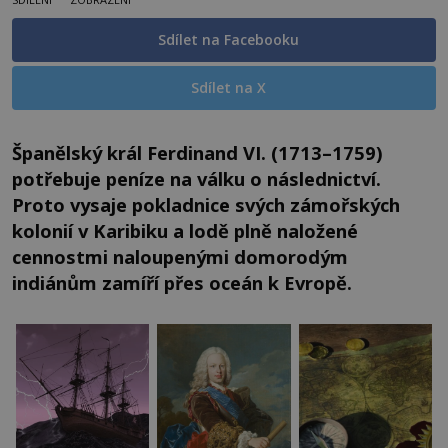
Sdílet na Facebooku
Sdílet na X
Španělský král Ferdinand VI. (1713–1759)
potřebuje peníze na válku o následnictví.
Proto vysaje pokladnice svých zámořských
kolonií v Karibiku a lodě plně naložené
cennostmi naloupenými domorodým
indiánům zamíří přes oceán k Evropě.