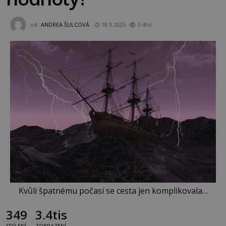
od
ANDREA ŠULCOVÁ
18.5.2025
3.4tis
Kvůli špatnému počasí se cesta jen komplikovala…
349
3.4tis
SDÍLENÍ
ZOBRAZENÍ