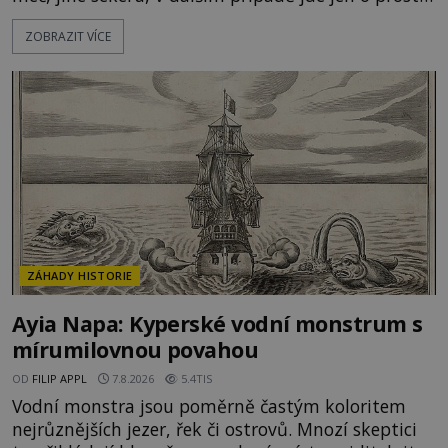
kříž. Na první pohled vypadají jako zapomenuté
ZOBRAZIT VÍCE
náboženské památky. Jenže některé z nich mají
mnohem temnější příběh. Smírčí kříže souvisejí se
zločiny, pokáním a dávným právem, kdy se vrah a
rodina jeho oběti mohli dohodnout na usmíření.
Jenže po s
ZÁHADY HISTORIE
Ayia Napa: Kyperské vodní monstrum s
mírumilovnou povahou
OD
FILIP APPL
7.8.2026
5.4TIS
Vodní monstra jsou poměrně častým koloritem
nejrůznějších jezer, řek či ostrovů. Mnozí skeptici