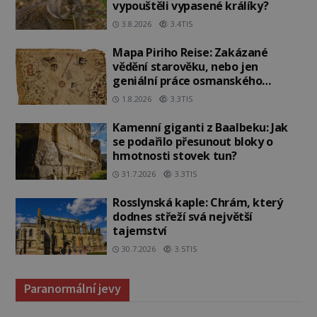
vypouštěli vypasené králíky?
3.8.2026
3.4TIS
Mapa Piriho Reise: Zakázané
vědění starověku, nebo jen
geniální práce osmanského
admirála?
1.8.2026
3.3TIS
Kamenní giganti z Baalbeku: Jak
se podařilo přesunout bloky o
hmotnosti stovek tun?
31.7.2026
3.3TIS
Rosslynská kaple: Chrám, který
dodnes střeží svá největší
tajemství
30.7.2026
3.5TIS
Paranormální jevy