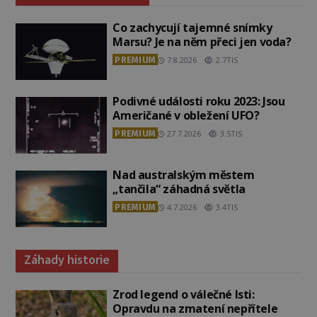
Co zachycují tajemné snímky
Marsu? Je na něm přeci jen voda?
PREMIUM
7.8.2026
2.7TIS
Podivné události roku 2023: Jsou
Američané v obležení UFO?
PREMIUM
27.7.2026
3.5TIS
Nad australským městem
„tančila“ záhadná světla
PREMIUM
4.7.2026
3.4TIS
Záhady historie
Zrod legend o válečné lsti:
Opravdu na zmatení nepřítele