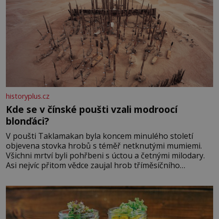
historyplus.cz
Kde se v čínské poušti vzali modroocí
blonďáci?
V poušti Taklamakan byla koncem minulého století
objevena stovka hrobů s téměř netknutými mumiemi.
Všichni mrtví byli pohřbeni s úctou a četnými milodary.
Asi nejvíc přitom vědce zaujal hrob tříměsíčního
chlapečka s modrou filcovou čapkou, z níž se draly
blonďaté vlásky. Fakt, že jsou těla dávných lidí nesmírně
dobře zachovalá, přičítají odborníci zdejším klimatickým
podmínkám. Sucho, prosolené písky a extrémně