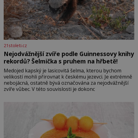
21stoleti.cz
Nejodvážnější zvíře podle Guinnessovy knihy
rekordů? Šelmička s pruhem na hřbetě!
Medojed kapský je lasicovitá šelma, kterou bychom
velikostí mohli přirovnat k českému jezevci. Je extrémně
nebojácná, ostatně bývá označována za nejodvážnější
zvíře vůbec. V této souvislosti je dokonc