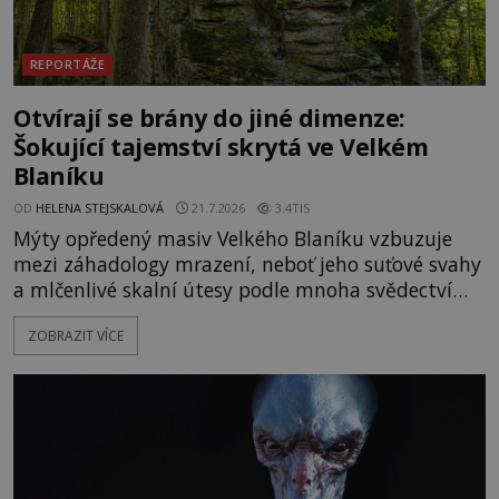
REPORTÁŽE
Otvírají se brány do jiné dimenze:
Šokující tajemství skrytá ve Velkém
Blaníku
OD
HELENA STEJSKALOVÁ
21.7.2026
3.4TIS
Mýty opředený masiv Velkého Blaníku vzbuzuje
mezi záhadology mrazení, neboť jeho suťové svahy
a mlčenlivé skalní útesy podle mnoha svědectví
fungují jako anomální zóny, kde selhává lidské
ZOBRAZIT VÍCE
vnímání času i prostoru. Geologické anomálie hory
nenechávají nikoho chladným a esoterici i
badatelé zde odkrývají indicie, které propojují
prastaré pohanské kulty, keltské svatyně a zprávy
o lidech, kteří v