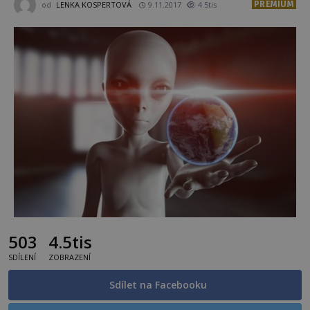
PREMIUM
od
LENKA KOSPERTOVÁ
9.11.2017
4.5tis
503
4.5tis
SDÍLENÍ
ZOBRAZENÍ
Sdílet na Facebooku