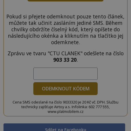
Pokud si přejete odemknout pouze tento článek,
můžete tak učinit zasláním jediné SMS. Během
chvilky obdržíte číselný kód, který opíšete do
následujícího okénka a kliknutím na tlačítko jej
odemknete.
Zprávu ve tvaru "CTU CLANEK" odešlete na číslo
903 33 20
.
ODEMKNOUT KÓDEM
Cena SMS odeslané na číslo 9033320 je 20 Kč vč. DPH. Službu
technicky zajišťuje Airtoy a.s. Infolinka: 602 777 555,
www.platmobilem.cz
Sdílet na Facebooku