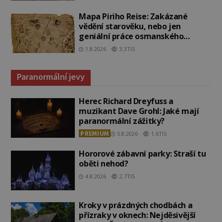
Mapa Piriho Reise: Zakázané
vědění starověku, nebo jen
geniální práce osmanského
admirála?
1.8.2026
3.3TIS
Paranormální jevy
Herec Richard Dreyfuss a
muzikant Dave Grohl: Jaké mají
paranormální zážitky?
PREMIUM
5.8.2026
1.6TIS
Hororové zábavní parky: Straší tu
oběti nehod?
4.8.2026
2.7TIS
Kroky v prázdných chodbách a
přízraky v oknech: Nejděsivější