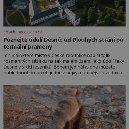
epochanacestach.cz
Poznejte údolí Desné: od Dlouhých strání po
termální prameny
Jen málokteré místo v České republice nabízí tolik
rozmanitých zážitků na tak malém území jako údolí řeky
Desné v srdci Jeseníků. Během jediného dne můžete
nahlédnout do útrob jedné z nejvýznamnějších vodních
elektráren v Evropě, vydat se na horské hřebeny, projet
se na koloběžce a den zakončit poznáváním památek ve
Velkých Losinách nebo v termálním