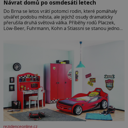
Návrat domů po osmdesáti letech
Do Brna se letos vrátí potomci rodin, které pomáhaly
utvářet podobu města, ale jejichž osudy dramaticky
přerušila druhá světová válka. Příběhy rodů Placzek,
Löw-Beer, Fuhrmann, Kohn a Stiassni se stanou jednou
z hlavních dramaturgických linií festivalu židovské
kultury ŠTETL FEST 2026. Některé návraty nejsou
jednoduché. Místa, která si člověk pamatuje z rodinných
vyprávění, už dávno
rezidenceonline.cz