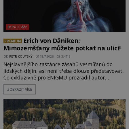
REPORTÁŽE
Erich von Däniken:
PREMIUM
Mimozemšťany můžete potkat na ulici!
OD
PETR KOUTSKÝ
18.7.2026
3.4TIS
Nejslavnějšího zastánce zásahů vesmířanů do
lidských dějin, asi není třeba dlouze představovat.
Co exkluzivně pro ENIGMU prozradil autor
Vzpomínek na budoucnost, švýcarský badatel
ZOBRAZIT VÍCE
Erich von Däniken? Orbitální stanice Viking 1
přelétá na oběžné dráze nad rudou planetou. Když
je umělá družice od povrchu Marsu vzdálena asi
1873 kilometrů, nachá