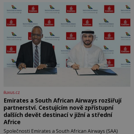
let. Většina lidí vnímá rákos jen jako obyčejnou kulisu
letního koupání. Stačí se však podívat
iluxus.cz
Emirates a South African Airways rozšiřují
partnerství. Cestujícím nově zpřístupní
dalších devět destinací v jižní a střední
Africe
Společnosti Emirates a South African Airways (SAA)