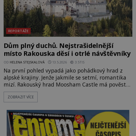
REPORTÁŽE
Dům plný duchů. Nejstrašidelnější
místo Rakouska děsí i otrlé návštěvníky
OD
HELENA STEJSKALOVÁ
13.5.2026
3.5TIS
Na první pohled vypadá jako pohádkový hrad z
alpské krajiny. Jenže jakmile se setmí, romantika
mizí. Rakouský hrad Moosham Castle má pověst
nejděsivějšího domu v celé zemi. Lidé tu údajně
ZOBRAZIT VÍCE
slyší kroky v prázdných chodbách, šeptání ze zdí i
nářek mrtvých. A záhadologové tvrdí, že zdejší
temná minulost mohla zanechat něco, co se
dodnes nepodařilo vysvětlit. Kamenný hrad stojí v
horách Salcburska u