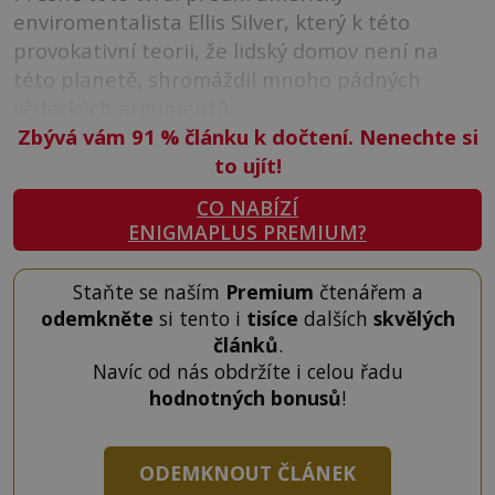
enviromentalista Ellis Silver, který k této
provokativní teorii, že lidský domov není na
této planetě, shromáždil mnoho pádných
vědeckých argumentů.
Zbývá vám 91
%
článku k dočtení. Nenechte si
to ujít!
CO NABÍZÍ
ENIGMAPLUS PREMIUM?
Staňte se naším
Premium
čtenářem a
odemkněte
si tento i
tisíce
dalších
skvělých
článků
.
Navíc od nás obdržíte i celou řadu
hodnotných bonusů
!
ODEMKNOUT ČLÁNEK