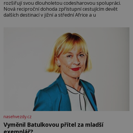
rozšiřují svou dlouholetou codesharovou spolupráci.
Nová reciproční dohoda zpřístupní cestujícím devět
dalších destinací v jižní a střední Africe a u
nasehvezdy.cz
Vyměnil Batulkovou přítel za mladší
exemplář?