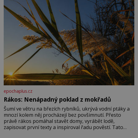
správné hospodaření
epochaplus.cz
Rákos: Nenápadný poklad z mokřadů
Šumí ve větru na březích rybníků, ukrývá vodní ptáky a
mnozí kolem něj procházejí bez povšimnutí. Přesto
právě rákos pomáhal stavět domy, vyrábět lodě,
zapisovat první texty a inspiroval řadu pověstí. Tato
skromná, ale užitečná rostlina provází člověka už tisíce