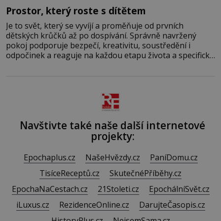
Prostor, který roste s dítětem
Je to svět, který se vyvíjí a proměňuje od prvních
dětských krůčků až po dospívání. Správně navržený
pokoj podporuje bezpečí, kreativitu, soustředění i
odpočinek a reaguje na každou etapu života a specifické
potřeby dítěte. Pro nejmenší je klíčová jednoduchost,
měkkost a bezpečí, proto by pokoj miminka měl působit
především klidně a útulně. Předškolní věk je
Navštivte také naše další internetové
projekty:
Epochaplus.cz
NašeHvězdy.cz
PaníDomu.cz
TisíceReceptů.cz
SkutečnéPříběhy.cz
EpochaNaCestach.cz
21Stoleti.cz
EpochálníSvět.cz
iLuxus.cz
RezidenceOnline.cz
DarujteČasopis.cz
HistoryPlus.cz
NejsemSama.cz