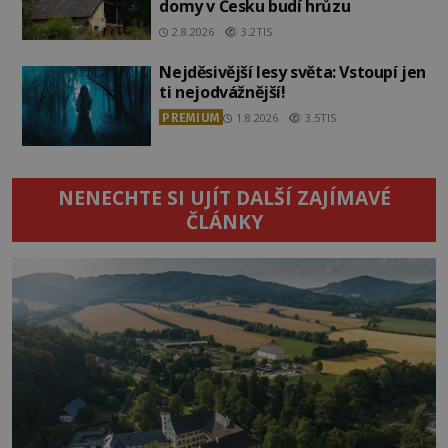
domy v Česku budí hrůzu
2.8.2026
3.2TIS
Nejděsivější lesy světa: Vstoupí jen
ti nejodvážnější!
PREMIUM
1.8.2026
3.5TIS
NENECHTE SI UJÍT DALŠÍ ZAJÍMAVÉ
ČLÁNKY