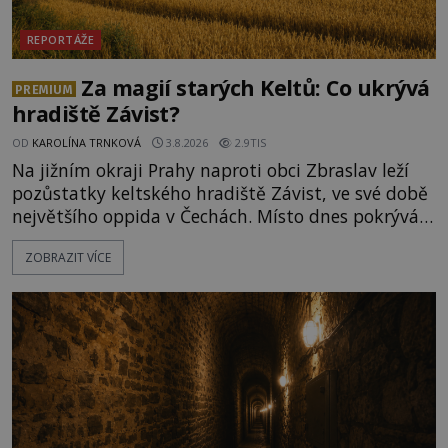
REPORTÁŽE
Za magií starých Keltů: Co ukrývá
PREMIUM
hradiště Závist?
OD
KAROLÍNA TRNKOVÁ
3.8.2026
2.9TIS
Na jižním okraji Prahy naproti obci Zbraslav leží
pozůstatky keltského hradiště Závist, ve své době
největšího oppida v Čechách. Místo dnes pokrývá
les, zbytky po kdysi monumentálním hradišti jsou
ZOBRAZIT VÍCE
ale v terénu patrné stále. Co dalšího tu po Keltech
zůstalo? Prozkoumejte to spolu s ENIGMOU! Na
vrch Hr