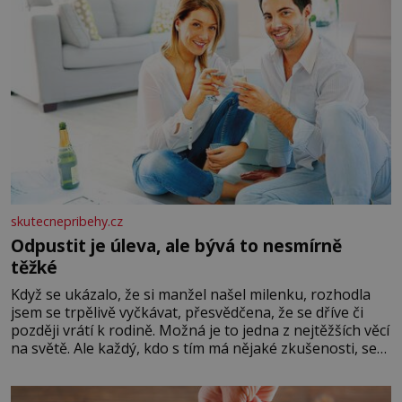
skutecnepribehy.cz
Odpustit je úleva, ale bývá to nesmírně
těžké
Když se ukázalo, že si manžel našel milenku, rozhodla
jsem se trpělivě vyčkávat, přesvědčena, že se dříve či
později vrátí k rodině. Možná je to jedna z nejtěžších věcí
na světě. Ale každý, kdo s tím má nějaké zkušenosti, se
zapřísahá, že pokud odpustíte, znatelně se vám uleví.
Když se ke mně doneslo, že si manžel pořídil milenku,