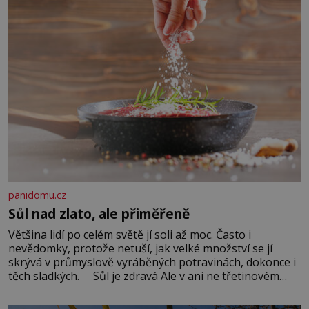
panidomu.cz
Sůl nad zlato, ale přiměřeně
Většina lidí po celém světě jí soli až moc. Často i
nevědomky, protože netuší, jak velké množství se jí
skrývá v průmyslově vyráběných potravinách, dokonce i
těch sladkých. Sůl je zdravá Ale v ani ne třetinovém
množství, než je pro většinu populace běžné. Její
základní složky– sodík a chlór – jsou zásadní pro