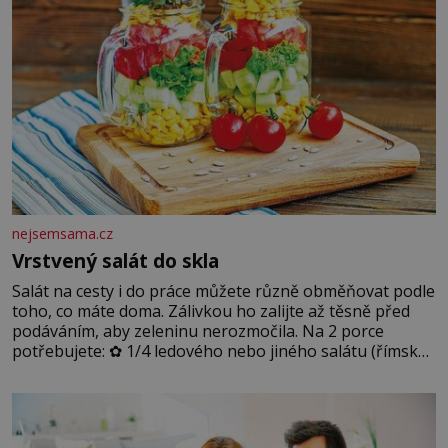
nejsemsama.cz
Vrstvený salát do skla
Salát na cesty i do práce můžete různě obměňovat podle
toho, co máte doma. Zálivkou ho zalijte až těsně před
podáváním, aby zeleninu nerozmočila. Na 2 porce
potřebujete: ✿ 1/4 ledového nebo jiného salátu (římský
salát, polníček…) ✿ 1 malá konzerva kukuřice ✿ ½
okurky ✿ 2 rajčata Zálivka: ✿ 4 lžíce olivového oleje ✿ 1
lžíci citronové šťávy ✿ ½ stroužku