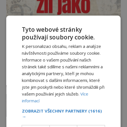
Tyto webové stránky
používají soubory cookie.
K personalizaci obsahu, reklam a analýze
Vesmír a technologie
návštěvnosti používáme soubory cookie.
Informace o vašem používání našich
Podivné události roku 2023: Jsou
stránek také sdílíme s našimi reklamními a
Američané v obležení UFO?
analytickými partnery, kteří je mohou
PREMIUM
27.7.2026
3.5TIS
kombinovat s dalšími informacemi, které
jste jim poskytli nebo které shromáždili při
vašem používání jejich služeb.
Více
Nad australským městem
informací
„tančila“ záhadná světla
PREMIUM
4.7.2026
3.4TIS
ZOBRAZIT VŠECHNY PARTNERY
(1616)
→
Mimozemšťan z Andahuaylillas: Čí