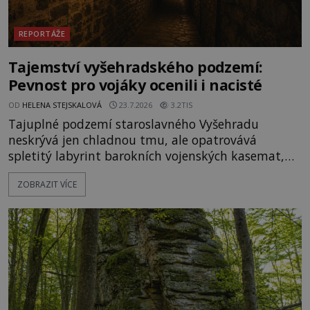
REPORTÁŽE
Tajemství vyšehradského podzemí:
Pevnost pro vojáky ocenili i nacisté
OD
HELENA STEJSKALOVÁ
23.7.2026
3.2TIS
Tajuplné podzemí staroslavného Vyšehradu
neskrývá jen chladnou tmu, ale opatrovává
spletitý labyrint barokních vojenských kasemat,
zapomenuté chrámy a vzácné národní poklady.
ZOBRAZIT VÍCE
Hluboko uvnitř mohutné skály nad řekou Vltavou
pulzuje skrytá historie, která se dodnes úspěšně
vyhýbá shonu moderní metropole. Místo, ke
kterému se vážou nejstarší české mýty, ve svých
temných útrobách střeží monumentální