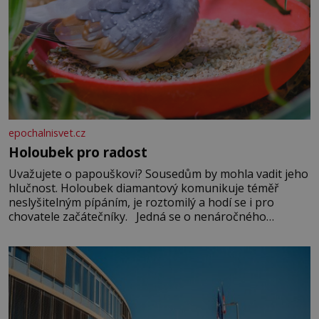
epochalnisvet.cz
Holoubek pro radost
Uvažujete o papouškovi? Sousedům by mohla vadit jeho
hlučnost. Holoubek diamantový komunikuje téměř
neslyšitelným pípáním, je roztomilý a hodí se i pro
chovatele začátečníky. Jedná se o nenáročného
klidného ptáčka, který většinu dne jen posedává. Hodně
času tráví na zemi, kde sbírá zbytky semínek Jeho
domovinou je prakticky celá Austrálie s výjimkou
pobřežní oblasti.