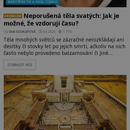
NÁBOŽENSTVÍ A OKULTISMUS
Neporušená těla svatých: Jak je
PREMIUM
možné, že vzdorují času?
OD
EVA SOUKUPOVÁ
6.8.2026
1.7TIS
Těla mnohých světců se zázračně nerozkládají ani
desítky či stovky let po jejich smrti, ačkoliv na nich
často nebylo provedeno balzamování či jiné
pokusy o konzervaci. Neporušené ostatky bývají
ZOBRAZIT VÍCE
považovány za důkaz svatosti zemřelých. Jaké
tajemné síly těla významných náboženských
osobností ochraňují? Na hřbitově u kláštera
Milosrdných