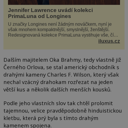
Jennifer Lawrence uvádí kolekci
PrimaLuna od Longines
U značky Longines není žádným nováčkem, nyní je
však mnohem kompaktnější, smyslnější, ženštější.
Redesignovaná kolekce PrimaLuna vystihuje vše, čím
je značka Longines dnes a čím byla i před sto dvacet...
iluxus.cz
Dalším majitelem Oka Brahmy, tedy vlastně již
Černého Orlova, se stal americký obchodník s
drahými kameny Charles F. Wilson, který však
nechal vzácný drahokam rozřezat na jeden
větší kus a několik dalších menších kousků.
Podle jeho vlastních slov tak chtěl prolomit
tajemnou, velice pravděpodobně hinduistickou
kletbu, která prý byla s tímto drahým
kamenem spojena.