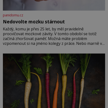
panidomu.cz
Nedovolte mozku stárnout
Každý, komu je přes 25 let, by měl pravidelně
procvičovat mozkové závity. V tomto období se totiž
začíná zhoršovat paměť. Možná máte problém
vzpomenout si na jméno kolegy z práce. Nebo marně v
paměti lovíte název knížky, kterou jste nedávno přečetli.
Je to opravdu tak, s věkem jako kdyby se paměť
rozhodla stávkovat. Cvičte