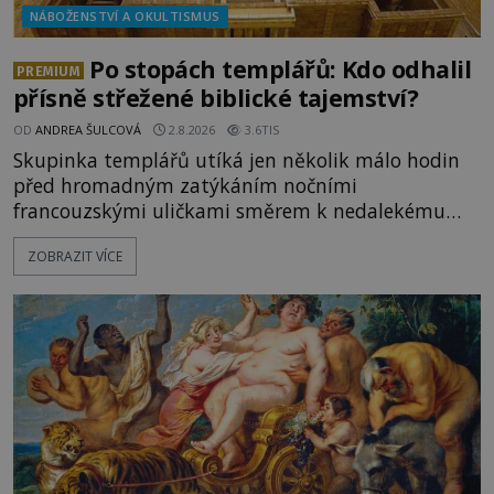
NÁBOŽENSTVÍ A OKULTISMUS
Po stopách templářů: Kdo odhalil
PREMIUM
přísně střežené biblické tajemství?
OD
ANDREA ŠULCOVÁ
2.8.2026
3.6TIS
Skupinka templářů utíká jen několik málo hodin
před hromadným zatýkáním nočními
francouzskými uličkami směrem k nedalekému
přístavu. Jeden z nich má přes ramena ranec s
ZOBRAZIT VÍCE
tajemným obsahem. Kapitán lodi už na ně čeká.
„Dejte to do podpalubí a připravte se. Za chvíli
vyplouváme,“ sdělí jim. „Kam máme namířeno,
kapitáne?“ zeptá se ho jeden z templářů. „Do Sk