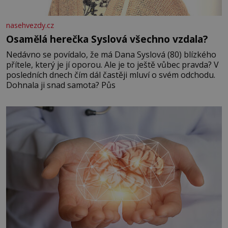
nasehvezdy.cz
Osamělá herečka Syslová všechno vzdala?
Nedávno se povídalo, že má Dana Syslová (80) blízkého
přítele, který je jí oporou. Ale je to ještě vůbec pravda? V
posledních dnech čím dál častěji mluví o svém odchodu.
Dohnala ji snad samota? Půs