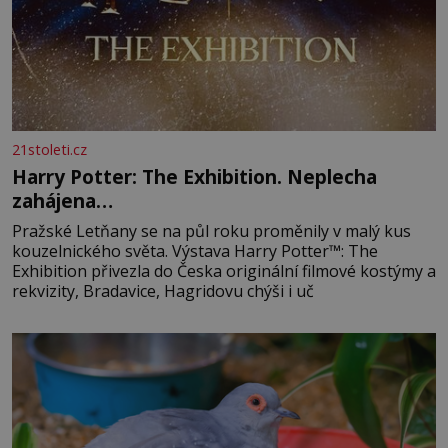
21stoleti.cz
Harry Potter: The Exhibition. Neplecha
zahájena…
Pražské Letňany se na půl roku proměnily v malý kus
kouzelnického světa. Výstava Harry Potter™: The
Exhibition přivezla do Česka originální filmové kostýmy a
rekvizity, Bradavice, Hagridovu chýši i uč