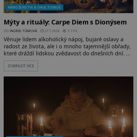
NÁBOŽENSTVÍ A OKULTISMUS
Mýty a rituály: Carpe Diem s Dionýsem
OD
INGRID TŮMOVÁ
27.7.2026
3.1TIS
Věnuje lidem alkoholický nápoj, bujaré oslavy a
radost ze života, ale i o mnoho tajemnější obřady,
které dráždí lidskou zvědavost do dnešních dní. Co
doopravdy představuje bůh, jemuž Římané říkají
ZOBRAZIT VÍCE
Bakchus? Mytologický příběh řeckého boha
Dionýsa není zrovna idylická pohádka. Bůh Zeus jej
zplodí se svou milenkou Semelou, což Diova žena
Héra nemůže nechat b