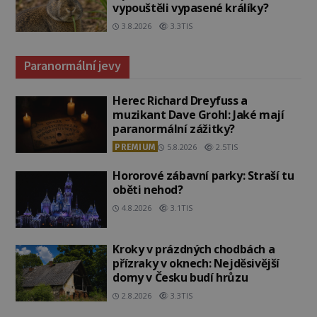
vypouštěli vypasené králíky?
3.8.2026
3.3TIS
Paranormální jevy
Herec Richard Dreyfuss a
muzikant Dave Grohl: Jaké mají
paranormální zážitky?
PREMIUM
5.8.2026
2.5TIS
Hororové zábavní parky: Straší tu
oběti nehod?
4.8.2026
3.1TIS
Kroky v prázdných chodbách a
přízraky v oknech: Nejděsivější
domy v Česku budí hrůzu
2.8.2026
3.3TIS