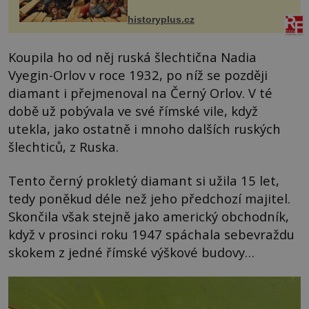
VI. do Erfurtu, aby se stal
prostředníkem při řešení sporu m...
historyplus.cz
Koupila ho od něj ruská šlechtična Nadia
Vyegin-Orlov v roce 1932, po níž se později
diamant i přejmenoval na Černý Orlov. V té
době už pobývala ve své římské vile, když
utekla, jako ostatně i mnoho dalších ruských
šlechticů, z Ruska.
Tento černý prokletý diamant si užila 15 let,
tedy poněkud déle než jeho předchozí majitel.
Skončila však stejně jako americký obchodník,
když v prosinci roku 1947 spáchala sebevraždu
skokem z jedné římské výškové budovy…