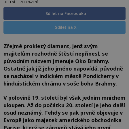
SDÍLENÍ
ZOBRAZENÍ
Sdílet na Facebooku
Sdílet na X
Zřejmě prokletý diamant, jenž svým
majitelům rozhodně štěstí nepřinesl, se
původním názvem jmenuje Oko Brahmy.
Ostatně jak již jeho jméno napovídá, původně
se nacházel v indickém městě Pondicherry v
hinduistickém chrámu v soše boha Brahmy.
V polovině 19. století byl však jedním mnichem
uloupen. Až do počátku 20. století je jeho další
osud neznámý. Tehdy se pak prvně objevuje v
Evropě jako majetek amerického obchodníka
Parise, který se zároveň stává jeho první