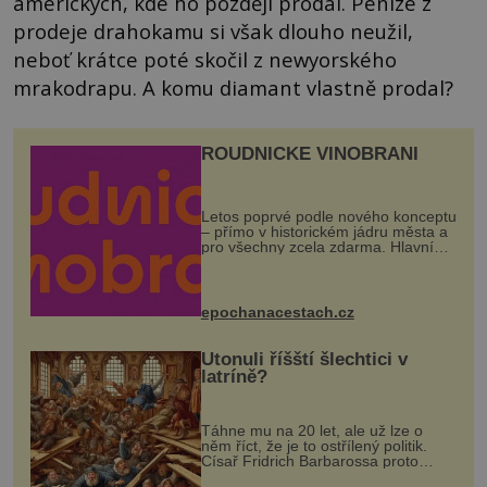
amerických, kde ho později prodal. Peníze z
prodeje drahokamu si však dlouho neužil,
neboť krátce poté skočil z newyorského
mrakodrapu. A komu diamant vlastně prodal?
ROUDNICKÉ VINOBRANÍ
Letos poprvé podle nového konceptu
– přímo v historickém jádru města a
pro všechny zcela zdarma. Hlavní
program se odehraje na Karlově a
Husově náměstí. Návštěvníci se
mohou těšit na víno, burčák, pes...
epochanacestach.cz
Utonuli říšští šlechtici v
latríně?
Táhne mu na 20 let, ale už lze o
něm říct, že je to ostřílený politik.
Císař Fridrich Barbarossa proto
posílá svého syna a dědice Jindřicha