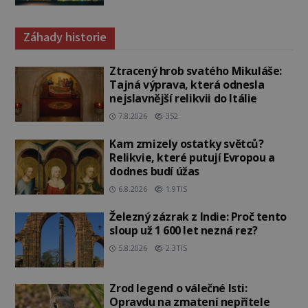
Záhady historie
Ztracený hrob svatého Mikuláše:
Tajná výprava, která odnesla
nejslavnější relikvii do Itálie
7.8.2026
352
Kam zmizely ostatky světců?
Relikvie, které putují Evropou a
dodnes budí úžas
6.8.2026
1.9TIS
Železný zázrak z Indie: Proč tento
sloup už 1 600 let nezná rez?
5.8.2026
2.3TIS
Zrod legend o válečné lsti:
Opravdu na zmatení nepřítele