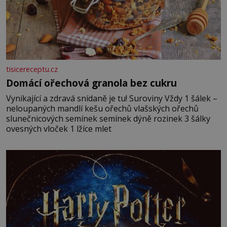
tisicereceptu.cz
Domácí ořechová granola bez cukru
Vynikající a zdravá snídaně je tu! Suroviny Vždy 1 šálek –
neloupaných mandlí kešu ořechů vlašských ořechů
slunečnicových semínek semínek dýně rozinek 3 šálky
ovesných vloček 1 lžíce mlet