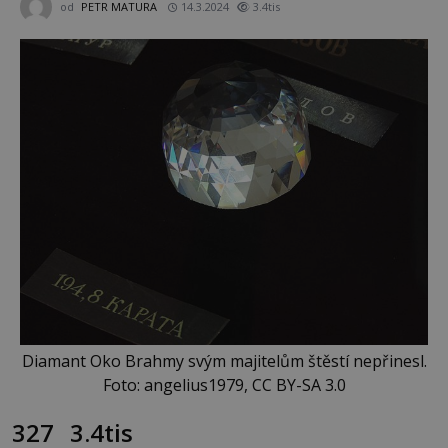
od
PETR MATURA
14.3.2024
3.4tis
Diamant Oko Brahmy svým majitelům štěstí nepřinesl.
Foto: angelius1979, CC BY-SA 3.0
327
3.4tis