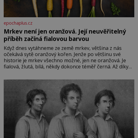
epochaplus.cz
Mrkev není jen oranžová. Její neuvěřitelný
příběh začíná fialovou barvou
Když dnes vytáhneme ze země mrkev, většina z nás
očekává sytě oranžový kořen. Jenže po většinu své
historie je mrkev všechno možné, jen ne oranžová. Je
fialová, žlutá, bílá, někdy dokonce téměř černá. Až díky
stovkám let pečlivého šlechtění se z ní stává zelenina,
bez které si českou zahradu ani nedokážeme představit.
Její příběh je