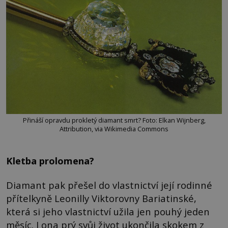
Přináší opravdu prokletý diamant smrt? Foto: Elkan Wijnberg,
Attribution, via Wikimedia Commons
Kletba prolomena?
Diamant pak přešel do vlastnictví její rodinné
přítelkyně Leonilly Viktorovny Bariatinské,
která si jeho vlastnictví užila jen pouhý jeden
měsíc. I ona prý svůj život ukončila skokem z