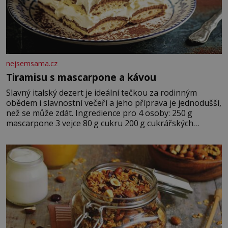
nejsemsama.cz
Tiramisu s mascarpone a kávou
Slavný italský dezert je ideální tečkou za rodinným
obědem i slavnostní večeří a jeho příprava je jednodušší,
než se může zdát. Ingredience pro 4 osoby: 250 g
mascarpone 3 vejce 80 g cukru 200 g cukrářských
piškotů 250 ml silné kávy 2 lžíce amaretta kakao na
posypání Postup: Oddělte žloutky od bílků. Žloutky
vyšlehejte s cukrem do světlé pěny a postupně do nich
vmíchejte mascarpone, aby vznikl hladký