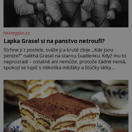
historyplus.cz
Lapka Grasel si na panstvo netroufl?
Strhne ji z postele, sváže ji a krutě zbije. „Kde jsou
peníze?“ naléhá Grasel na starou švadlenku. Když mu to
neprozradí – ostatně ani nemůže, protože žádné nemá,
spokojí se lupič s několika měďáky a štůčky látky.
Zraněná žena pár dní nato umírá. Je to muž nebývale
krutý. Jeho činy budí hrůzu ještě dlouho po jeho smrti