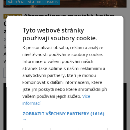
NÁBOŽENSTVÍ A OKULTISMUS
Abramelinova magická kniha:
PREMIUM
Obsahuje mocná kabalistická
Tyto webové stránky
zaříkávadla?
používají soubory cookie.
OD
ANDREA ŠULCOVÁ
22.7.2026
3.5TIS
Prostorná studovna židovského vzdělance
K personalizaci obsahu, reklam a analýze
Abrahama z Wormsu je napěchovaná až po strop
návštěvnosti používáme soubory cookie.
vzácnými spisy. Vousatý učenec sedí za stolem a
Informace o vašem používání našich
před sebou má rozložený jeden z nejzáhadnějších
stránek také sdílíme s našimi reklamními a
ZOBRAZIT VÍCE
magických textů. Jde o Abramelinův grimoár, který
analytickými partnery, kteří je mohou
sám sepsal. Skutečně do něj zaznamenal mocná
kombinovat s dalšími informacemi, které
kouzla, jak si někteří myslí, nebo jde o pouhou
jste jim poskytli nebo které shromáždili při
pověru? Už šest měsíců pobývá
vašem používání jejich služeb.
Více
informací
ZOBRAZIT VŠECHNY PARTNERY
(1616)
→