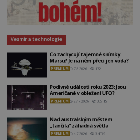
Vesmír a technologie
Co zachycují tajemné snímky
Marsu? Je na něm přeci jen voda?
PREMIUM
7.8.2026
172
Podivné události roku 2023: Jsou
Američané v obležení UFO?
PREMIUM
27.7.2026
3.5TIS
Nad australským městem
„tančila“ záhadná světla
PREMIUM
4.7.2026
3.4TIS