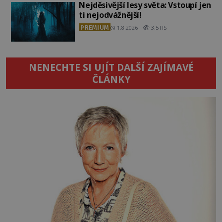
Nejděsivější lesy světa: Vstoupí jen
ti nejodvážnější!
PREMIUM
1.8.2026
3.5TIS
NENECHTE SI UJÍT DALŠÍ ZAJÍMAVÉ
ČLÁNKY