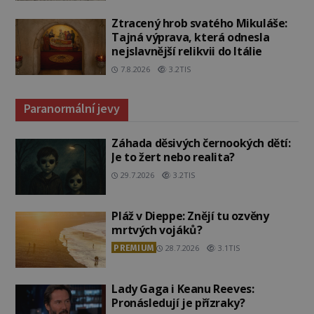
Ztracený hrob svatého Mikuláše:
Tajná výprava, která odnesla
nejslavnější relikvii do Itálie
7.8.2026
3.2TIS
Paranormální jevy
Záhada děsivých černookých dětí:
Je to žert nebo realita?
29.7.2026
3.2TIS
Pláž v Dieppe: Znějí tu ozvěny
mrtvých vojáků?
PREMIUM
28.7.2026
3.1TIS
Lady Gaga i Keanu Reeves:
Pronásledují je přízraky?