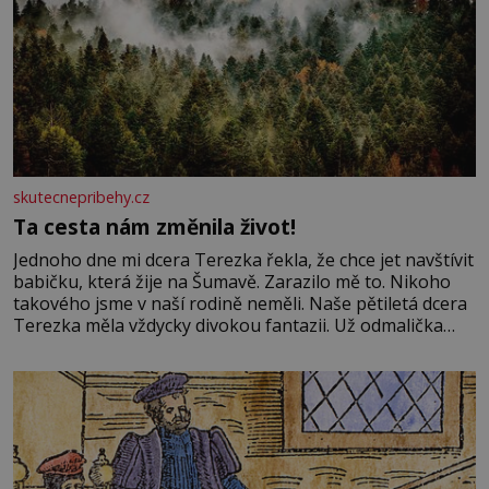
skutecnepribehy.cz
Ta cesta nám změnila život!
Jednoho dne mi dcera Terezka řekla, že chce jet navštívit
babičku, která žije na Šumavě. Zarazilo mě to. Nikoho
takového jsme v naší rodině neměli. Naše pětiletá dcera
Terezka měla vždycky divokou fantazii. Už odmalička
milovala svět pohádek. Každou chvilku mi říkala, že se jí
zdálo o jednorožcích, krásných princeznách, statečných
rytířích a létajících dracích.