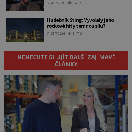
28.7.2026
3.4TIS
Hudebník Sting: Vyvolaly jeho
rockové hity temnou sílu?
23.7.2026
3.4TIS
NENECHTE SI UJÍT DALŠÍ ZAJÍMAVÉ
ČLÁNKY