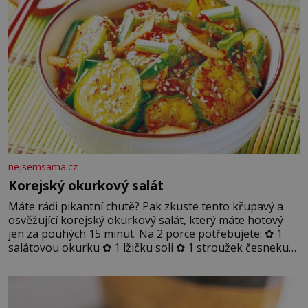
nejsemsama.cz
Korejský okurkový salát
Máte rádi pikantní chutě? Pak zkuste tento křupavý a
osvěžující korejský okurkový salát, který máte hotový
jen za pouhých 15 minut. Na 2 porce potřebujete: ✿ 1
salátovou okurku ✿ 1 lžičku soli ✿ 1 stroužek česneku
✿ 1 lžíci sójové omáčky ✿ 1 lžíci rýžového octa ✿ 1 lžičku
sezamového oleje ✿ 1 lžičku chilli ✿ 1 lžičku cukru ✿ 1
jarní cibulku ✿ 1 lžíci sezamových semínek