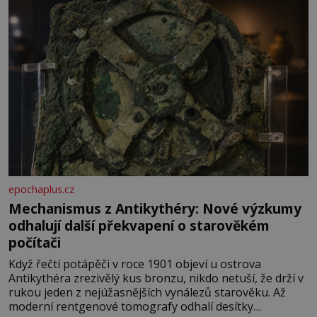
epochaplus.cz
Mechanismus z Antikythéry: Nové výzkumy
odhalují další překvapení o starověkém
počítači
Když řečtí potápěči v roce 1901 objeví u ostrova
Antikythéra zrezivělý kus bronzu, nikdo netuší, že drží v
rukou jeden z nejúžasnějších vynálezů starověku. Až
moderní rentgenové tomografy odhalí desítky