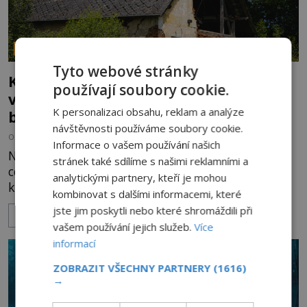
PARANORMÁLNÍ JEVY
Tyto webové stránky
Kroky v prázdných chodbách a přízraky
používají soubory cookie.
v oknech: Nejděsivější domy v Česku
K personalizaci obsahu, reklam a analýze
budí hrůzu
návštěvnosti používáme soubory cookie.
OD
HELENA STEJSKALOVÁ
2.8.2026
3.3TIS
Informace o vašem používání našich
Nejsou to jen staré pověsti vyprávěné u ohně. Po
stránek také sdílíme s našimi reklamními a
celé naší republice stojí domy, statky a zámky,
analytickými partnery, kteří je mohou
které mají pověst míst, kde se zjevují přízraky,
kombinovat s dalšími informacemi, které
ozývají nevysvětlitelné zvuky nebo se dějí podivné
jste jim poskytli nebo které shromáždili při
ZOBRAZIT VÍCE
jevy. Zatímco historici většinou hledají racionální
vašem používání jejich služeb.
Více
vysvětlení, záhadologové upozorňují, že některé
informací
lokality vykazují nápadně podobná svědectví po
celé generace. A právě tato opakující se svědectví
ZOBRAZIT VŠECHNY PARTNERY
(1616)
ud
→