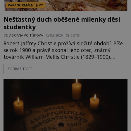
PARANORMÁLNÍ JEVY
Nešťastný duch oběšené milenky děsí
studentky
OD
ADRIANA VOJTÍŠKOVÁ
8.8.2026
5.5TIS
Robert Jaffrey Christie prožívá složité období. Píše
se rok 1900 a právě skonal jeho otec, známý
továrník William Mellis Christie (1829–1900).
Smutná událost je ale doprovázena ohromným
ZOBRAZIT VÍCE
dědictvím... Robertu připadne rodinné sídlo v
Torontu. Takový majetek skýtá řadu výhod, avšak
ta, na niž přijde Robert, by jen tak někoho
nenapadla. N