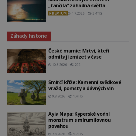
„tančila“ záhadná světla
PREMIUM
4.7.2026
3.4TIS
Záhady historie
České mumie: Mrtví, kteří
odmítají zmizet v čase
10.8.2026
292
Smírčí kříže: Kamenní svědkové
vražd, pomsty a dávných vin
9.8.2026
1.4TIS
Ayia Napa: Kyperské vodní
monstrum s mírumilovnou
povahou
7.8.2026
5.7TIS