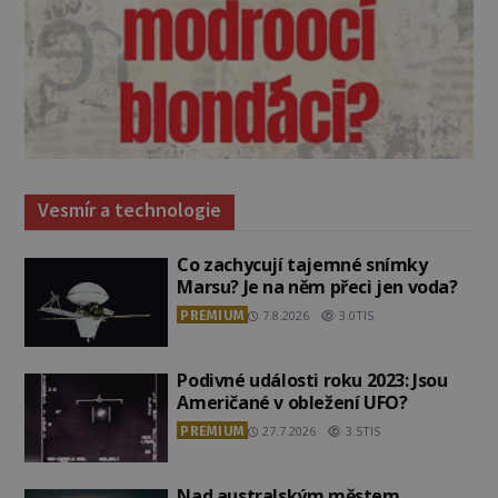
Vesmír a technologie
Co zachycují tajemné snímky
Marsu? Je na něm přeci jen voda?
PREMIUM
7.8.2026
3.0TIS
Podivné události roku 2023: Jsou
Američané v obležení UFO?
PREMIUM
27.7.2026
3.5TIS
Nad australským městem