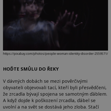
https://pixabay.com/photos/people-woman-identity-disorder-2559571/
HOĎTE SMŮLU DO ŘEKY
V dávných dobách se mezi pověrčivými
obyvateli objevovali tací, kteří byli přesvědčeni,
že zrcadla bývají spojena se samotným ďáblem.
A když dojde k poškození zrcadla, ďábel se
uvolní a na svět se dostává jeho zloba. Stačí