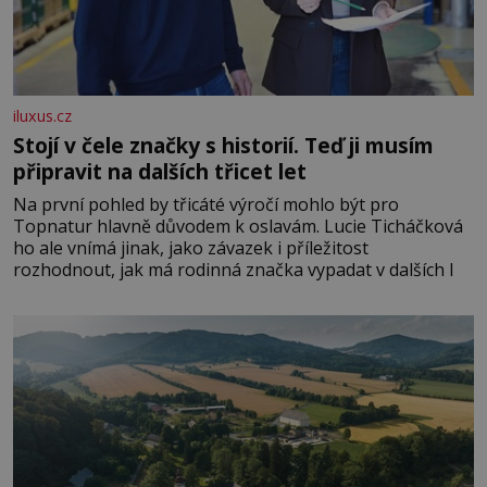
iluxus.cz
Stojí v čele značky s historií. Teď ji musím
připravit na dalších třicet let
Na první pohled by třicáté výročí mohlo být pro
Topnatur hlavně důvodem k oslavám. Lucie Ticháčková
ho ale vnímá jinak, jako závazek i příležitost
rozhodnout, jak má rodinná značka vypadat v dalších l