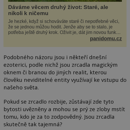
Dáváme věcem druhý život: Staré, ale
nikoli k ničemu
Je hezké, když si schováváte staré či nepotřebné věci,
že se jednou můžou hodit. Jenže aby se to stalo, je
potřeba ještě druhý krok. Oživit je, dát jim novou funkci
a obvykle jim také dopřát zkrášlova...
panidomu.cz
Podobného názoru jsou i někteří dnešní
ezoterici, podle nichž jsou zrcadla magickým
oknem či branou do jiných realit, kterou
člověku neviditelné entity využívají ke vstupu do
našeho světa.
Pokud se zrcadlo rozbije, zůstávají zde tyto
bytosti uvězněny a mohou se prý ze zloby mstít
tomu, kdo je za to zodpovědný. Jsou zrcadla
skutečně tak tajemná?