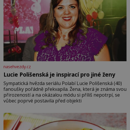
nasehvezdy.cz
Lucie Polišenská je inspirací pro jiné ženy
Sympatická hvězda seriálu Polabí Lucie Polišenská (40)
fanoušky pořádně překvapila. Žena, která je známa svou
přirozeností a na okázalou módu si příliš nepotrpí, se
vůbec poprvé postavila před objekti