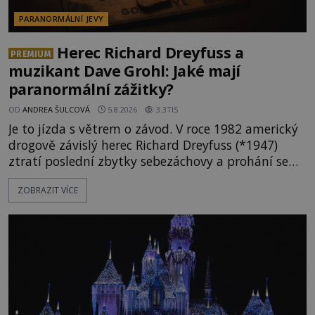
PARANORMÁLNÍ JEVY
Herec Richard Dreyfuss a
PREMIUM
muzikant Dave Grohl: Jaké mají
paranormální zážitky?
OD
ANDREA ŠULCOVÁ
5.8.2026
3.3TIS
Je to jízda s větrem o závod. V roce 1982 americký
drogově závislý herec Richard Dreyfuss (*1947)
ztratí poslední zbytky sebezáchovy a prohání se
po silnicích ve svém mercedesu jako utržený ze
ZOBRAZIT VÍCE
řetězu. Vše vyvrcholí katastrofou, když to Dreyfuss
napálí v plné rychlosti do stromu! Policie ve vraku
následně nalezne schovaný kokain. Tímto
momentem se slavnému