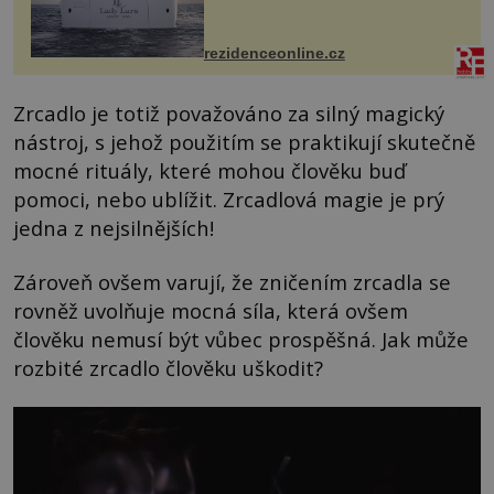
detailu představuje značka Fendi
Casa, kterou byly vybaveny její
paluby. Monacký přístav nabízí
každoročn...
rezidenceonline.cz
Zrcadlo je totiž považováno za silný magický
nástroj, s jehož použitím se praktikují skutečně
mocné rituály, které mohou člověku buď
pomoci, nebo ublížit. Zrcadlová magie je prý
jedna z nejsilnějších!
Zároveň ovšem varují, že zničením zrcadla se
rovněž uvolňuje mocná síla, která ovšem
člověku nemusí být vůbec prospěšná. Jak může
rozbité zrcadlo člověku uškodit?