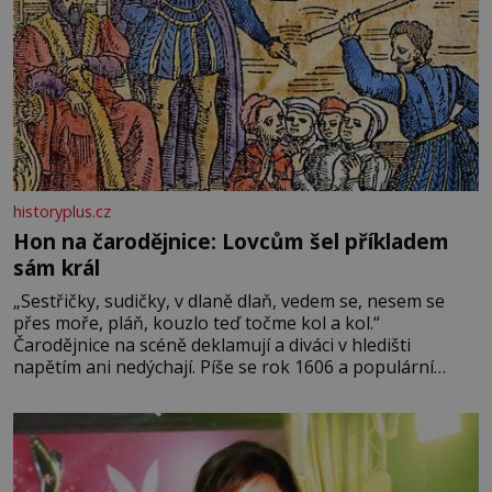
historyplus.cz
Hon na čarodějnice: Lovcům šel příkladem
sám král
„Sestřičky, sudičky, v dlaně dlaň, vedem se, nesem se
přes moře, pláň, kouzlo teď točme kol a kol.“
Čarodějnice na scéně deklamují a diváci v hledišti
napětím ani nedýchají. Píše se rok 1606 a populární
anglický dramatik William Shakespeare uvádí svou
Tragédii o Macbethovi. Napsal ji pro krále Jakuba I., jenž
v roce 1603 vystřídal