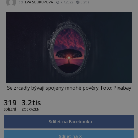
od
EVA SOUKUPOVÁ
7.7.2022
3.2tis
Se zrcadly bývají spojeny mnohé pověry. Foto: Pixabay
319
3.2tis
SDÍLENÍ
ZOBRAZENÍ
Sdílet na Facebooku
Sdílet na X