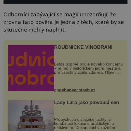
Odborníci zabývající se magií upozorňují, že
zrovna tato pověra je jedna z těch, které by se
skutečně mohly naplnit.
ROUDNICKÉ VINOBRANÍ
Letos poprvé podle nového konceptu
– přímo v historickém jádru města a
pro všechny zcela zdarma. Hlavní
program se odehraje na Karlově a
Husově náměstí. Návštěvníci se
mohou těšit na víno, burčák, pes...
epochanacestach.cz
Lady Lara jako plovoucí sen
Přepychová dispozice jachty je
kombinací luxusu s praktickým a
efektivním. Dokonalost v každém