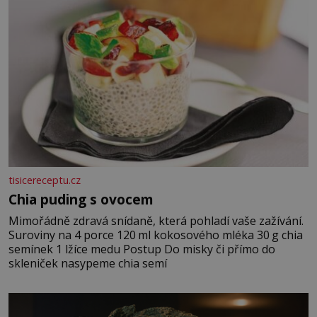
tisicereceptu.cz
Chia puding s ovocem
Mimořádně zdravá snídaně, která pohladí vaše zažívání.
Suroviny na 4 porce 120 ml kokosového mléka 30 g chia
semínek 1 lžíce medu Postup Do misky či přímo do
skleniček nasypeme chia semí