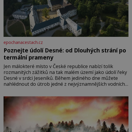
epochanacestach.cz
Poznejte údolí Desné: od Dlouhých strání po
termální prameny
Jen málokteré místo v České republice nabízí tolik
rozmanitých zážitků na tak malém území jako údolí řeky
Desné v srdci Jeseníků. Během jediného dne můžete
nahlédnout do útrob jedné z nejvýznamnějších vodních
elektráren v Evropě, vydat se na horské hřebeny, projet
se na koloběžce a den zakončit poznáváním památek ve
Velkých Losinách nebo v termálním