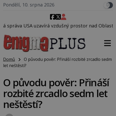
Pondělí, 10. srpna 2026
á vzdušný prostor nad Oblastí 51, mohlo to souviset
Domů
O původu pověr: Přináší rozbité zrcadlo sedm
let neštěstí?
O původu pověr: Přináší
rozbité zrcadlo sedm let
neštěstí?