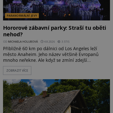
PARANORMÁLNÍ JEVY
Hororové zábavní parky: Straší tu oběti
nehod?
OD
MICHAELA HOLUBOVÁ
4.8.2026
3.5TIS
Přibližně 60 km po dálnici od Los Angeles leží
město Anaheim. Jeho název většině Evropanů
mnoho neřekne. Ale když se zmíní zdejší
Disneyland, je hned jasno. Zábavní park vyroste na
ZOBRAZIT VÍCE
poklidném místě bývalého sadu pomerančovníků.
Klid tu teď rozhodně nepanuje, park navštíví
kolem 17 000 000 zábavychtivých lidí ročně. A ač je
velká snaha to utajit, někteří z