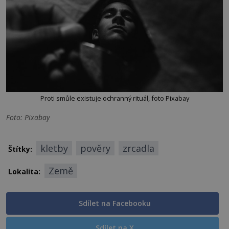
Proti smůle existuje ochranný rituál, foto Pixabay
Foto: Pixabay
kletby
pověry
zrcadla
Štítky:
Země
Lokalita:
Sdílet na Facebooku
Sdílet na X