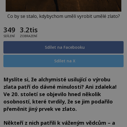
Co by se stalo, kdybychom uměli vyrobit umělé zlato?
349
3.2tis
SDÍLENÍ
ZOBRAZENÍ
Sdílet na Facebooku
Sdílet na X
Myslíte si, že alchymisté usilující o výrobu
zlata patří do dávné minulosti? Ani zdaleka!
Ve 20. století se objevilo hned několik
osobností, které tvrdily, že se jim podařilo
přeměnit jiný prvek ve zlato.
Někteří z nich patřili k váženým vědcům – a