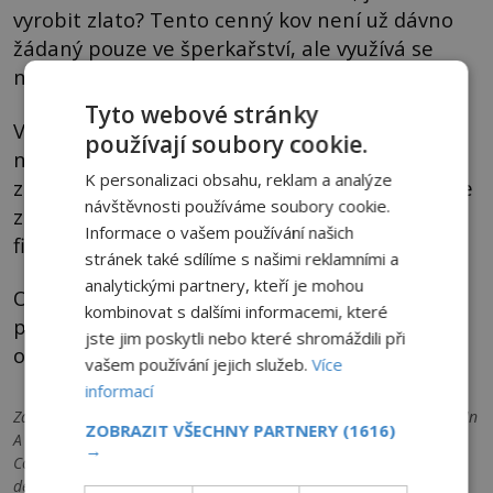
vyrobit zlato? Tento cenný kov není už dávno
žádaný pouze ve šperkařství, ale využívá se
například také v elektronice.
Tyto webové stránky
Výrobci všeho možného od léčiv po
používají soubory cookie.
nanotechnologie by možnost získat zlato
K personalizaci obsahu, reklam a analýze
z jiného zdroje určitě uvítali. Umělé zlato by ale
návštěvnosti používáme soubory cookie.
zároveň pořádně zamávalo se světovými
Informace o vašem používání našich
finančními trhy.
stránek také sdílíme s našimi reklamními a
analytickými partnery, kteří je mohou
Opravdu se japonským vědcům podařila
kombinovat s dalšími informacemi, které
přeměna prvků, nebo jsme svědky dalšího
jste jim poskytli nebo které shromáždili při
omylu?
vašem používání jejich služeb.
Více
informací
Zdroje informací:
iflscience.com - Gold Can Be Made By Scientists In
ZOBRAZIT VŠECHNY PARTNERY
(1616)
A Lab – There's Just One Problem, ndtv.com - Alchemist's Dream
→
Come True: Scientists Create Gold From Lead, home.cern - ALICE
detects the conversion of lead into gold at the LHC