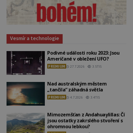
Vesmír a technologie
Podivné události roku 2023: Jsou
Američané v obležení UFO?
PREMIUM
27.7.2026
3.5TIS
Nad australským městem
„tančila“ záhadná světla
PREMIUM
4.7.2026
3.4TIS
Mimozemšťan z Andahuaylillas: Čí
jsou ostatky zakrslého stvoření s
ohromnou lebkou?