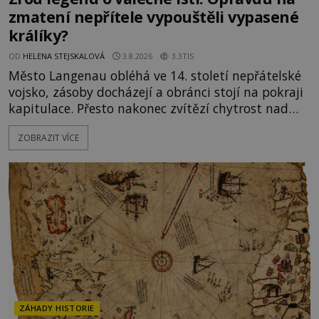
zmatení nepřítele vypouštěli vypasené
králíky?
OD
HELENA STEJSKALOVÁ
3.8.2026
3.3TIS
Město Langenau obléhá ve 14. století nepřátelské
vojsko, zásoby docházejí a obránci stojí na pokraji
kapitulace. Přesto nakonec zvítězí chytrost nad
hrubou silou. Podle staré německé legendy vypustí
ZOBRAZIT VÍCE
obyvatelé za hradby dobře živeného králíka, aby
nepřítele přesvědčili, že uvnitř města je jídla stále
dost. Čas pracuje pro obléhatele. Ve městě ubývají
zásoby a každý den znamená další porci strádá
ZÁHADY HISTORIE