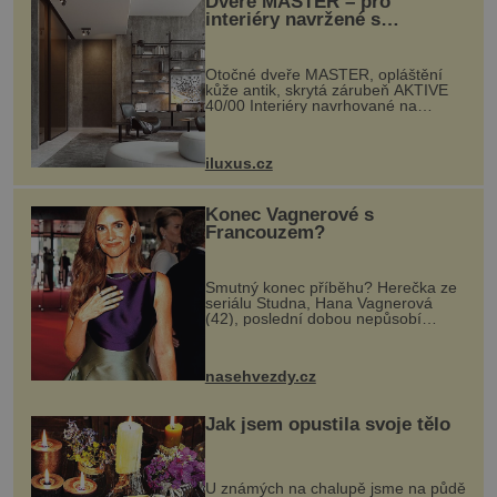
Dveře MASTER – pro
interiéry navržené s
rozumem i vášní!
Otočné dveře MASTER, opláštění
kůže antik, skrytá zárubeň AKTIVE
40/00 Interiéry navrhované na
zakázku často vyžadují atypické
rozměry nejen nábytku, ale i
otvorových prvků. Technické zázemí
iluxus.cz
dnes umož...
Konec Vagnerové s
Francouzem?
Smutný konec příběhu? Herečka ze
seriálu Studna, Hana Vagnerová
(42), poslední dobou nepůsobí
nejšťastněji. Ačkoli časy její anorexie
jsou už dávno pryč a opět se pyšnila
ženskými křivkami, najednou s...
nasehvezdy.cz
Jak jsem opustila svoje tělo
U známých na chalupě jsme na půdě