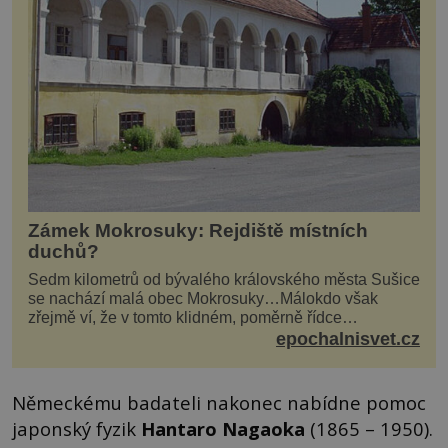
Zámek Mokrosuky: Rejdiště místních
duchů?
Sedm kilometrů od bývalého královského města Sušice
se nachází malá obec Mokrosuky…Málokdo však
zřejmě ví, že v tomto klidném, poměrně řídce
navštěvovaném koutu vesnické Šumavy se nachází
epochalnisvet.cz
několi...
Německému badateli nakonec nabídne pomoc
japonský fyzik
Hantaro Nagaoka
(1865 – 1950).