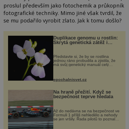
proslul především jako fotochemik a průkopník
fotografické techniky. Mimo jiné však tvrdil, že
se mu podařilo vyrobit zlato. Jak k tomu došlo?
Duplikace genomu u rostlin:
Skrytá genetická zátěž i
evoluční výhoda
Představte si, že by se rostlina
jednou ráno probudila a zjistila, že
má svůj genetický manuál celý
dvakrát. Přesně to se občas v
přírodě stane – a podle nového
výzkumu to může být pro druhy
epochalnisvet.cz
vstupenka...
Na hraně přežití. Když se
bezpečnost teprve hledala
Až do nedávna se na bezpečnost ve
Formuli 1 příliš nehledělo a nehody
se jen vršily. Řada pilotů to poznala
na vlastní kůži, často s trvalými
následky nebo bohužel i ztrátou