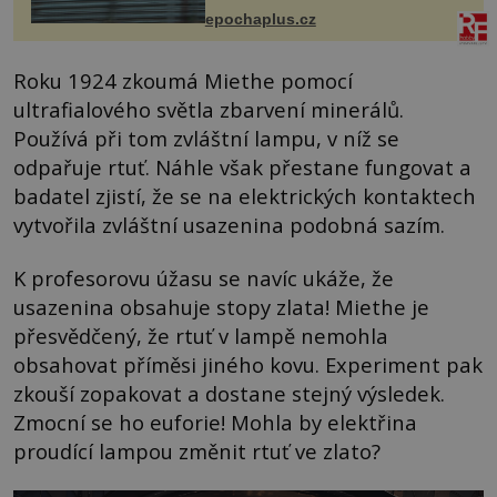
života. Dnes nepochopiteln...
epochaplus.cz
Roku 1924 zkoumá Miethe pomocí
ultrafialového světla zbarvení minerálů.
Používá při tom zvláštní lampu, v níž se
odpařuje rtuť. Náhle však přestane fungovat a
badatel zjistí, že se na elektrických kontaktech
vytvořila zvláštní usazenina podobná sazím.
K profesorovu úžasu se navíc ukáže, že
usazenina obsahuje stopy zlata! Miethe je
přesvědčený, že rtuť v lampě nemohla
obsahovat příměsi jiného kovu. Experiment pak
zkouší zopakovat a dostane stejný výsledek.
Zmocní se ho euforie! Mohla by elektřina
proudící lampou změnit rtuť ve zlato?