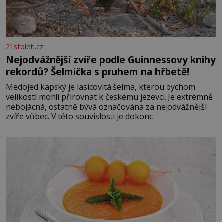
21stoleti.cz
Nejodvážnější zvíře podle Guinnessovy knihy
rekordů? Šelmička s pruhem na hřbetě!
Medojed kapský je lasicovitá šelma, kterou bychom
velikostí mohli přirovnat k českému jezevci. Je extrémně
nebojácná, ostatně bývá označována za nejodvážnější
zvíře vůbec. V této souvislosti je dokonc