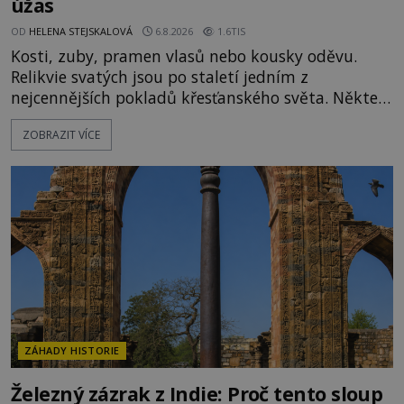
úžas
OD
HELENA STEJSKALOVÁ
6.8.2026
1.6TIS
Kosti, zuby, pramen vlasů nebo kousky oděvu.
Relikvie svatých jsou po staletí jedním z
nejcennějších pokladů křesťanského světa. Některé
mají pečlivě doloženou historii, jiné provází
ZOBRAZIT VÍCE
záhady, krádeže i nečekané objevy. Jejich osudy
připomínají dobrodružné romány, přesto se opírají
o skutečné historické události. Ve středověké
Evropě mají relikvie mimořádnou hodnotu. Nejsou
jen předmětem úcty
ZÁHADY HISTORIE
Železný zázrak z Indie: Proč tento sloup