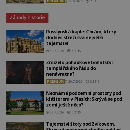
PREMIUM
26.6.2026
2.9TIS
Záhady historie
Rosslynská kaple: Chrám, který
dodnes střeží svá největší
tajemství
30.7.2026
3.5TIS
Zmizelo pohádkové bohatství
templářského řádu do
nenávratna?
PREMIUM
29.7.2026
3.3TIS
Neznámé podzemní prostory pod
klášterem v Plasích: Skrývá se pod
zemí ještě něco?
28.7.2026
3.2TIS
Tajemství štoly pod Zvíkovem.
Skrývají podzemní chodby poklad,