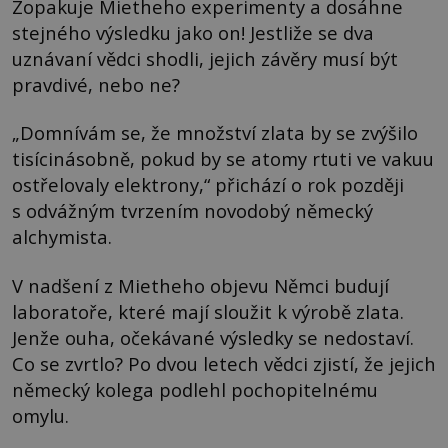
Zopakuje Mietheho experimenty a dosáhne
stejného výsledku jako on! Jestliže se dva
uznávaní vědci shodli, jejich závěry musí být
pravdivé, nebo ne?
„Domnívám se, že množství zlata by se zvýšilo
tisícinásobně, pokud by se atomy rtuti ve vakuu
ostřelovaly elektrony,“ přichází o rok později
s odvážným tvrzením novodobý německý
alchymista.
V nadšení z Mietheho objevu Němci budují
laboratoře, které mají sloužit k výrobě zlata.
Jenže ouha, očekávané výsledky se nedostaví.
Co se zvrtlo? Po dvou letech vědci zjistí, že jejich
německý kolega podlehl pochopitelnému
omylu.