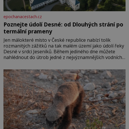
epochanacestach.cz
Poznejte údolí Desné: od Dlouhých strání po
termální prameny
Jen málokteré místo v České republice nabízí tolik
rozmanitých zážitků na tak malém území jako údolí řeky
Desné v srdci Jeseníků. Během jediného dne můžete
nahlédnout do útrob jedné z nejvýznamnějších vodních
elektráren v Evropě, vydat se na horské hřebeny, projet
se na koloběžce a den zakončit poznáváním památek ve
Velkých Losinách nebo v termálním