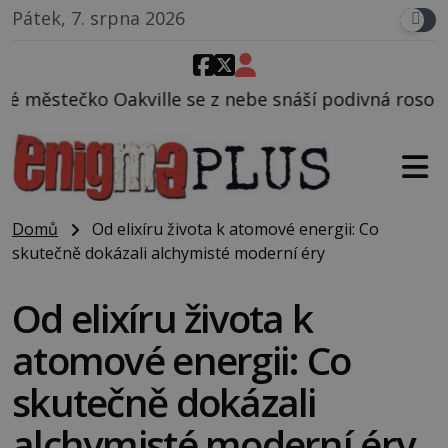
Pátek, 7. srpna 2026
e z nebe snáší podivná rosolovitá látka neznámého 
Domů
Od elixíru života k atomové energii: Co
skutečně dokázali alchymisté moderní éry
Od elixíru života k
atomové energii: Co
skutečně dokázali
alchymisté moderní éry