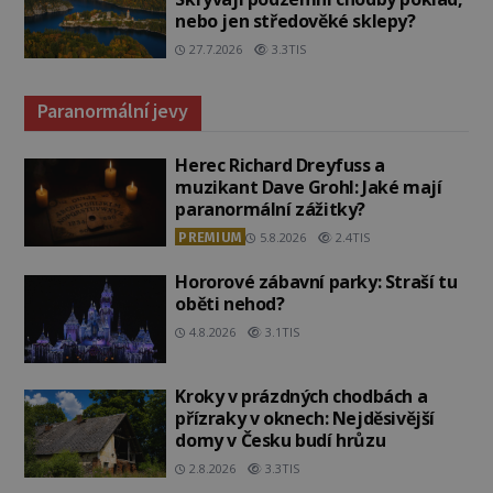
nebo jen středověké sklepy?
27.7.2026
3.3TIS
Paranormální jevy
Herec Richard Dreyfuss a
muzikant Dave Grohl: Jaké mají
paranormální zážitky?
PREMIUM
5.8.2026
2.4TIS
Hororové zábavní parky: Straší tu
oběti nehod?
4.8.2026
3.1TIS
Kroky v prázdných chodbách a
přízraky v oknech: Nejděsivější
domy v Česku budí hrůzu
2.8.2026
3.3TIS