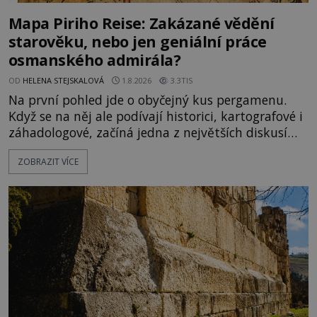
Mapa Piriho Reise: Zakázané vědění
starověku, nebo jen geniální práce
osmanského admirála?
OD
HELENA STEJSKALOVÁ
1.8.2026
3.3TIS
Na první pohled jde o obyčejný kus pergamenu.
Když se na něj ale podívají historici, kartografové i
záhadologové, začíná jedna z největších diskusí
moderní historie. Osmanský admirál Piri Reis roku
ZOBRAZIT VÍCE
1513 kreslí mapu světa, která překvapuje
přesností pobřeží Afriky a Jižní Ameriky. Někteří v
ní vidí důkaz ztracené civilizace nebo dokonce
znalost Antarktidy dávno před jejím objevením.
Jiní tvrdí,