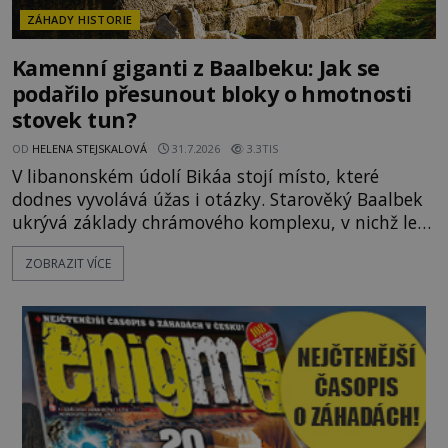
ZÁHADY HISTORIE
Kamenní giganti z Baalbeku: Jak se
podařilo přesunout bloky o hmotnosti
stovek tun?
OD
HELENA STEJSKALOVÁ
31.7.2026
3.3TIS
V libanonském údolí Bikáa stojí místo, které
dodnes vyvolává úžas i otázky. Starověký Baalbek
ukrývá základy chrámového komplexu, v nichž leží
kameny tak obrovské, že se zdá téměř nemožné je
ZOBRAZIT VÍCE
přesunout. Některé bloky váží kolem tisíce tun,
jeden z nedávno prozkoumaných kamenných
kolosů dokonce odhadem až 1650 tun. Jak lidé bez
moderních strojů dokázali takové giganty vytesat,
dopravit a přesně u