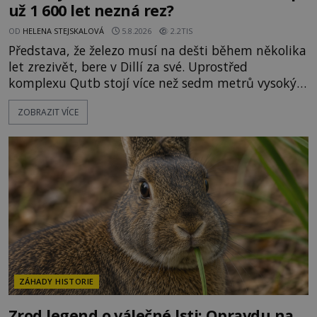
už 1 600 let nezná rez?
OD
HELENA STEJSKALOVÁ
5.8.2026
2.2TIS
Představa, že železo musí na dešti během několika
let zrezivět, bere v Dillí za své. Uprostřed
komplexu Qutb stojí více než sedm metrů vysoký
železný sloup, který už přibližně 1 600 let odolává
ZOBRAZIT VÍCE
počasí s jen nepatrnými stopami koroze. Jeho
mimořádná trvanlivost dlouho živí legendy o
ztracených technologiích či tajemných
materiálech. Moderní metalurgie však ukazuje, že
skutečné vysvětlení je ješt
ZÁHADY HISTORIE
Zrod legend o válečné lsti: Opravdu na