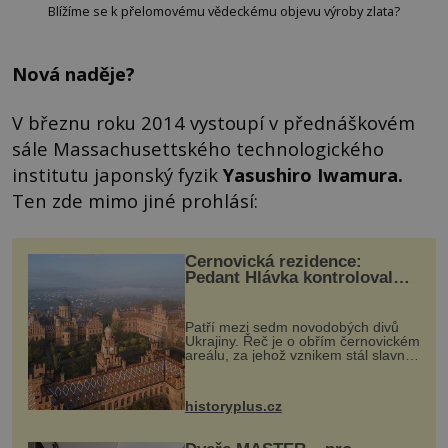
Blížíme se k přelomovému vědeckému objevu výroby zlata?
Nová naděje?
V březnu roku 2014 vystoupí v přednáškovém
sále Massachusettského technologického
institutu japonský fyzik
Yasushiro Iwamura
.
Ten zde mimo jiné prohlásí:
Černovická rezidence:
Pedant Hlávka kontroloval
každou cihlu
Patří mezi sedm novodobých divů
Ukrajiny. Řeč je o obřím černovickém
areálu, za jehož vznikem stál slavný
český architekt Josef Hlávka. Ten si
na něm dal mimořádně záležet. Jeho
stavební plány by při ...
historyplus.cz