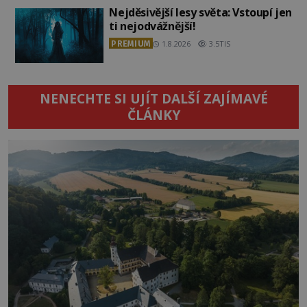
Nejděsivější lesy světa: Vstoupí jen
ti nejodvážnější!
PREMIUM
1.8.2026
3.5TIS
NENECHTE SI UJÍT DALŠÍ ZAJÍMAVÉ
ČLÁNKY