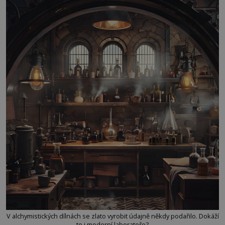
V alchymistických dílnách se zlato vyrobit údajně někdy podařilo. Dokáží
to i moderní laboratoře?