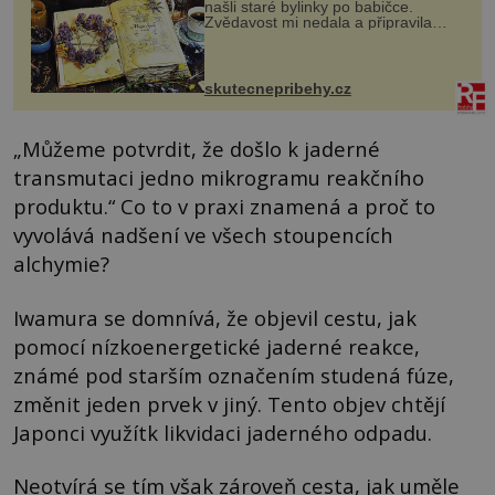
našli staré bylinky po babičce.
Zvědavost mi nedala a připravila
jsem si z nich lektvar… Zimní pobyt
na chalupě se pro mě vlastní vinou
změnil v děsivý zážitek, na kt...
skutecnepribehy.cz
„Můžeme potvrdit, že došlo k jaderné
transmutaci jedno mikrogramu reakčního
produktu.“ Co to v praxi znamená a proč to
vyvolává nadšení ve všech stoupencích
alchymie?
Iwamura se domnívá, že objevil cestu, jak
pomocí nízkoenergetické jaderné reakce,
známé pod starším označením studená fúze,
změnit jeden prvek v jiný. Tento objev chtějí
Japonci využítk likvidaci jaderného odpadu.
Neotvírá se tím však zároveň cesta, jak uměle