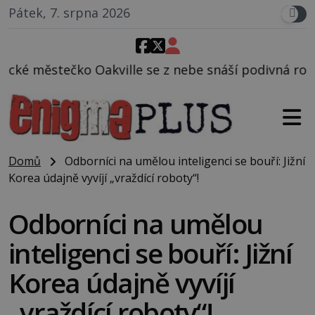
Pátek, 7. srpna 2026
le se z nebe snáší podivná rosolovitá látka neznám
Domů
Odborníci na umělou inteligenci se bouří: Jižní
Korea údajně vyvíjí „vraždící roboty“!
Odborníci na umělou
inteligenci se bouří: Jižní
Korea údajně vyvíjí
„vraždící roboty“!