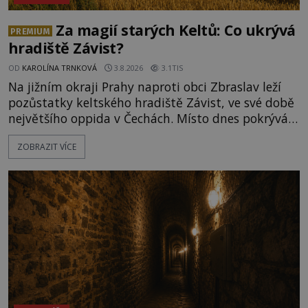
Za magií starých Keltů: Co ukrývá
PREMIUM
hradiště Závist?
OD
KAROLÍNA TRNKOVÁ
3.8.2026
3.1TIS
Na jižním okraji Prahy naproti obci Zbraslav leží
pozůstatky keltského hradiště Závist, ve své době
největšího oppida v Čechách. Místo dnes pokrývá
les, zbytky po kdysi monumentálním hradišti jsou
ZOBRAZIT VÍCE
ale v terénu patrné stále. Co dalšího tu po Keltech
zůstalo? Prozkoumejte to spolu s ENIGMOU! Na
vrch Hr