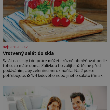
nejsemsama.cz
Vrstvený salát do skla
Salát na cesty i do práce můžete různě obměňovat podle
toho, co máte doma. Zálivkou ho zalijte až těsně před
podáváním, aby zeleninu nerozmočila. Na 2 porce
potřebujete: ✿ 1/4 ledového nebo jiného salátu (římský
salát, polníček…) ✿ 1 malá konzerva kukuřice ✿ ½
okurky ✿ 2 rajčata Zálivka: ✿ 4 lžíce olivového oleje ✿ 1
lžíci citronové šťávy ✿ ½ stroužku