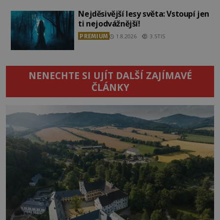
Nejděsivější lesy světa: Vstoupí jen
ti nejodvážnější!
PREMIUM
1.8.2026
3.5TIS
NENECHTE SI UJÍT DALŠÍ ZAJÍMAVÉ
ČLÁNKY