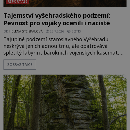
REPORTÁŽE
Tajemství vyšehradského podzemí:
Pevnost pro vojáky ocenili i nacisté
OD
HELENA STEJSKALOVÁ
23.7.2026
3.2TIS
Tajuplné podzemí staroslavného Vyšehradu
neskrývá jen chladnou tmu, ale opatrovává
spletitý labyrint barokních vojenských kasemat,
zapomenuté chrámy a vzácné národní poklady.
ZOBRAZIT VÍCE
Hluboko uvnitř mohutné skály nad řekou Vltavou
pulzuje skrytá historie, která se dodnes úspěšně
vyhýbá shonu moderní metropole. Místo, ke
kterému se vážou nejstarší české mýty, ve svých
temných útrobách střeží monumentální