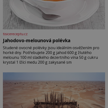
tisicereceptu.cz
Jahodovo-melounová polévka
Studené ovocné polévky jsou ideálním osvěžením pro
horké dny. Potřebujete 200 g jahod 600 g žlutého
melounu 100 ml sladkého dezertního vína 50 g cukru
krystal 1 lžíci medu 200 g zakysané sm