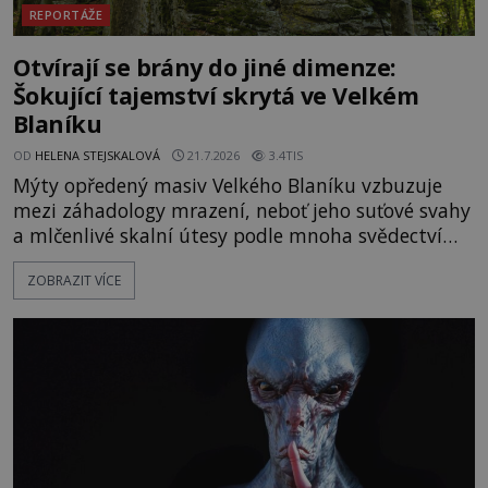
REPORTÁŽE
Otvírají se brány do jiné dimenze:
Šokující tajemství skrytá ve Velkém
Blaníku
OD
HELENA STEJSKALOVÁ
21.7.2026
3.4TIS
Mýty opředený masiv Velkého Blaníku vzbuzuje
mezi záhadology mrazení, neboť jeho suťové svahy
a mlčenlivé skalní útesy podle mnoha svědectví
fungují jako anomální zóny, kde selhává lidské
ZOBRAZIT VÍCE
vnímání času i prostoru. Geologické anomálie hory
nenechávají nikoho chladným a esoterici i
badatelé zde odkrývají indicie, které propojují
prastaré pohanské kulty, keltské svatyně a zprávy
o lidech, kteří v