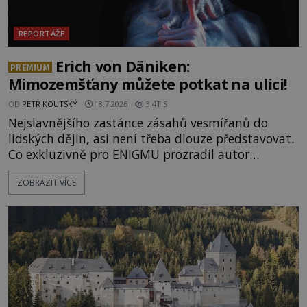
REPORTÁŽE
Erich von Däniken:
PREMIUM
Mimozemšťany můžete potkat na ulici!
OD
PETR KOUTSKÝ
18.7.2026
3.4TIS
Nejslavnějšího zastánce zásahů vesmířanů do
lidských dějin, asi není třeba dlouze představovat.
Co exkluzivně pro ENIGMU prozradil autor
Vzpomínek na budoucnost, švýcarský badatel
ZOBRAZIT VÍCE
Erich von Däniken? Orbitální stanice Viking 1
přelétá na oběžné dráze nad rudou planetou. Když
je umělá družice od povrchu Marsu vzdálena asi
1873 kilometrů, nachá