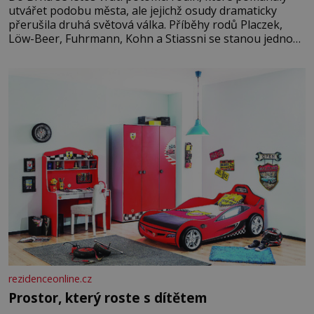
utvářet podobu města, ale jejichž osudy dramaticky
přerušila druhá světová válka. Příběhy rodů Placzek,
Löw-Beer, Fuhrmann, Kohn a Stiassni se stanou jednou
z hlavních dramaturgických linií festivalu židovské
kultury ŠTETL FEST 2026. Některé návraty nejsou
jednoduché. Místa, která si člověk pamatuje z rodinných
vyprávění, už dávno
rezidenceonline.cz
Prostor, který roste s dítětem