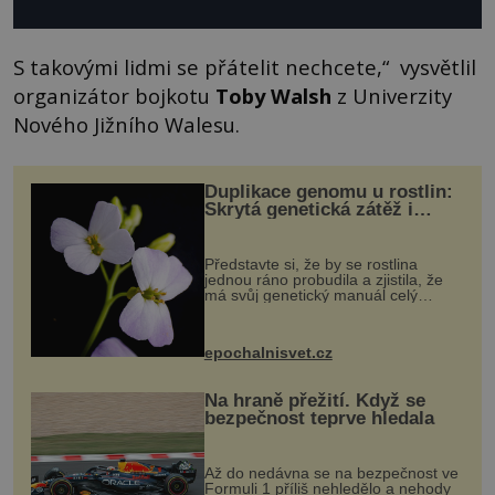
S takovými lidmi se přátelit nechcete,“ vysvětlil
organizátor bojkotu
Toby Walsh
z Univerzity
Nového Jižního Walesu.
Duplikace genomu u rostlin:
Skrytá genetická zátěž i
evoluční výhoda
Představte si, že by se rostlina
jednou ráno probudila a zjistila, že
má svůj genetický manuál celý
dvakrát. Přesně to se občas v
přírodě stane – a podle nového
výzkumu to může být pro druhy
epochalnisvet.cz
vstupenka...
Na hraně přežití. Když se
bezpečnost teprve hledala
Až do nedávna se na bezpečnost ve
Formuli 1 příliš nehledělo a nehody