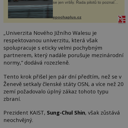
se jen vršily. Řada pilotů to poznala
na vlastní kůži, často s trvalými
následky nebo bohužel i ztrátou
života. Dnes nepochopiteln...
epochaplus.cz
„Univerzita Nového Jižního Walesu je
respektovanou univerzitu, která však
spolupracuje s eticky velmi pochybným
partnerem, který nadále porušuje mezinárodní
normy,“ dodává rozezleně.
Tento krok přišel jen pár dní předtím, než se v
Ženevě setkaly členské státy OSN, a více než 20
zemí požadovalo úplný zákaz tohoto typu
zbraní.
Prezident KAIST,
Sung-Chul Shin
, však zůstává
neochvějný.