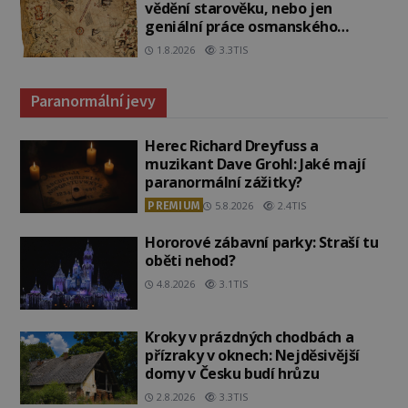
vědění starověku, nebo jen
geniální práce osmanského
admirála?
1.8.2026
3.3TIS
Paranormální jevy
Herec Richard Dreyfuss a
muzikant Dave Grohl: Jaké mají
paranormální zážitky?
PREMIUM
5.8.2026
2.4TIS
Hororové zábavní parky: Straší tu
oběti nehod?
4.8.2026
3.1TIS
Kroky v prázdných chodbách a
přízraky v oknech: Nejděsivější
domy v Česku budí hrůzu
2.8.2026
3.3TIS