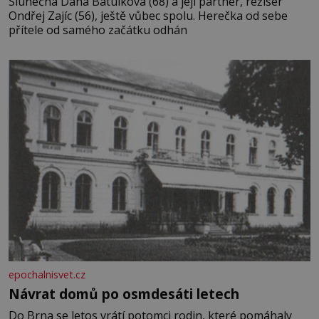
Slunečná Dana Batulková (68) a její partner, režisér
Ondřej Zajíc (56), ještě vůbec spolu. Herečka od sebe
přítele od samého začátku odhán
epochalnisvet.cz
Návrat domů po osmdesáti letech
Do Brna se letos vrátí potomci rodin, které pomáhaly