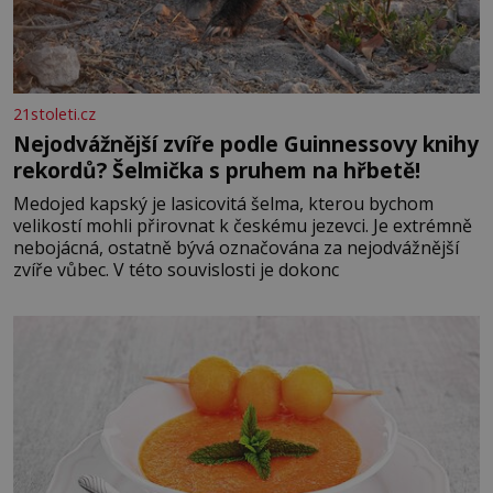
21stoleti.cz
Nejodvážnější zvíře podle Guinnessovy knihy
rekordů? Šelmička s pruhem na hřbetě!
Medojed kapský je lasicovitá šelma, kterou bychom
velikostí mohli přirovnat k českému jezevci. Je extrémně
nebojácná, ostatně bývá označována za nejodvážnější
zvíře vůbec. V této souvislosti je dokonc