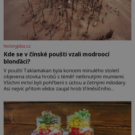
historyplus.cz
Kde se v čínské poušti vzali modroocí
blonďáci?
V poušti Taklamakan byla koncem minulého století
objevena stovka hrobů s téměř netknutými mumiemi.
Všichni mrtví byli pohřbeni s úctou a četnými milodary.
Asi nejvíc přitom vědce zaujal hrob tříměsíčního
chlapečka s modrou filcovou čapkou, z níž se draly
blonďaté vlásky. Fakt, že jsou těla dávných lidí nesmírně
dobře zachovalá, přičítají odborníci zdejším klimatickým
podmínkám. Sucho, prosolené písky a extrémně