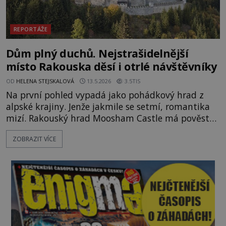
REPORTÁŽE
Dům plný duchů. Nejstrašidelnější
místo Rakouska děsí i otrlé návštěvníky
OD
HELENA STEJSKALOVÁ
13.5.2026
3.5TIS
Na první pohled vypadá jako pohádkový hrad z
alpské krajiny. Jenže jakmile se setmí, romantika
mizí. Rakouský hrad Moosham Castle má pověst
nejděsivějšího domu v celé zemi. Lidé tu údajně
ZOBRAZIT VÍCE
slyší kroky v prázdných chodbách, šeptání ze zdí i
nářek mrtvých. A záhadologové tvrdí, že zdejší
temná minulost mohla zanechat něco, co se
dodnes nepodařilo vysvětlit. Kamenný hrad stojí v
horách Salcburska u