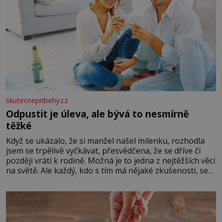
skutecnepribehy.cz
Odpustit je úleva, ale bývá to nesmírně
těžké
Když se ukázalo, že si manžel našel milenku, rozhodla
jsem se trpělivě vyčkávat, přesvědčena, že se dříve či
později vrátí k rodině. Možná je to jedna z nejtěžších věcí
na světě. Ale každý, kdo s tím má nějaké zkušenosti, se
zapřísahá, že pokud odpustíte, znatelně se vám uleví.
Když se ke mně doneslo, že si manžel pořídil milenku,