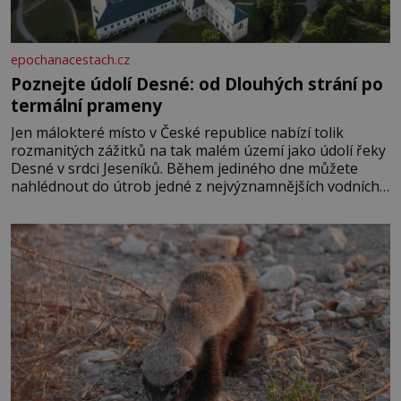
epochanacestach.cz
Poznejte údolí Desné: od Dlouhých strání po
termální prameny
Jen málokteré místo v České republice nabízí tolik
rozmanitých zážitků na tak malém území jako údolí řeky
Desné v srdci Jeseníků. Během jediného dne můžete
nahlédnout do útrob jedné z nejvýznamnějších vodních
elektráren v Evropě, vydat se na horské hřebeny, projet
se na koloběžce a den zakončit poznáváním památek ve
Velkých Losinách nebo v termálním