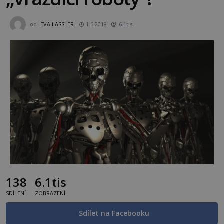
od
EVA LASSLER
1.5.2018
6.1tis
138
6.1tis
SDÍLENÍ
ZOBRAZENÍ
Sdílet na Facebooku