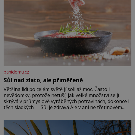
panidomu.cz
Sůl nad zlato, ale přiměřeně
Většina lidí po celém světě jí soli až moc. Často i
nevědomky, protože netuší, jak velké množství se jí
skrývá v průmyslově vyráběných potravinách, dokonce i
těch sladkých. Sůl je zdravá Ale v ani ne třetinovém
množství, než je pro většinu populace běžné. Její
základní složky– sodík a chlór – jsou zásadní pro
správné hospodaření