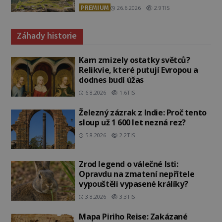
PREMIUM
26.6.2026
2.9TIS
Záhady historie
Kam zmizely ostatky světců?
Relikvie, které putují Evropou a
dodnes budí úžas
6.8.2026
1.6TIS
Železný zázrak z Indie: Proč tento
sloup už 1 600 let nezná rez?
5.8.2026
2.2TIS
Zrod legend o válečné lsti:
Opravdu na zmatení nepřítele
vypouštěli vypasené králíky?
3.8.2026
3.3TIS
Mapa Piriho Reise: Zakázané