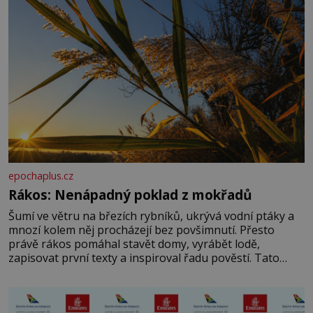
epochaplus.cz
Rákos: Nenápadný poklad z mokřadů
Šumí ve větru na březích rybníků, ukrývá vodní ptáky a
mnozí kolem něj procházejí bez povšimnutí. Přesto
právě rákos pomáhal stavět domy, vyrábět lodě,
zapisovat první texty a inspiroval řadu pověstí. Tato
skromná, ale užitečná rostlina provází člověka už tisíce
let. Většina lidí vnímá rákos jen jako obyčejnou kulisu
letního koupání. Stačí se však podívat