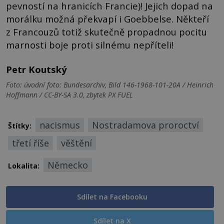
pevností na hranicích Francie)! Jejich dopad na
morálku možná překvapí i Goebbelse. Někteří
z Francouzů totiž skutečně propadnou pocitu
marnosti boje proti silnému nepříteli!
Petr Koutský
Foto: úvodní foto: Bundesarchiv, Bild 146-1968-101-20A / Heinrich
Hoffmann / CC-BY-SA 3.0, zbytek PX FUEL
nacismus
Nostradamova proroctví
Štítky:
třetí říše
věštění
Německo
Lokalita:
Sdílet na Facebooku
Sdílet na X