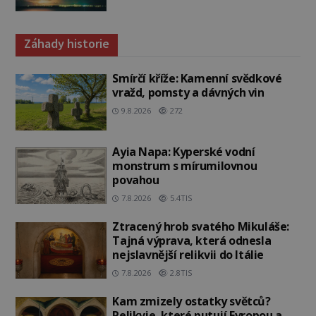
Záhady historie
Smírčí kříže: Kamenní svědkové
vražd, pomsty a dávných vin
9.8.2026
272
Ayia Napa: Kyperské vodní
monstrum s mírumilovnou
povahou
7.8.2026
5.4TIS
Ztracený hrob svatého Mikuláše:
Tajná výprava, která odnesla
nejslavnější relikvii do Itálie
7.8.2026
2.8TIS
Kam zmizely ostatky světců?
Relikvie, které putují Evropou a