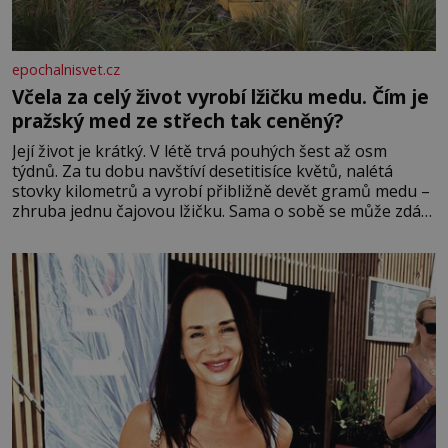
epochalnisvet.cz
Včela za celý život vyrobí lžičku medu. Čím je
pražský med ze střech tak ceněný?
Její život je krátký. V létě trvá pouhých šest až osm
týdnů. Za tu dobu navštíví desetitisíce květů, nalétá
stovky kilometrů a vyrobí přibližně devět gramů medu –
zhruba jednu čajovou lžičku. Sama o sobě se může zdát
bezvýznamná. Teprve když se spojí s dalšími desítkami
tisíc příslušnic svého včelstva, vznikne jeden z
nejdokonalejších organismů