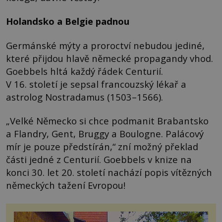
Holandsko a Belgie padnou
Germánské mýty a proroctví nebudou jediné,
které přijdou hlavě německé propagandy vhod.
Goebbels hltá každý řádek Centurií.
V 16. století je sepsal francouzský lékař a
astrolog Nostradamus (1503–1566).
„Velké Německo si chce podmanit Brabantsko
a Flandry, Gent, Bruggy a Boulogne. Palácový
mír je pouze předstírán,“ zní možný překlad
části jedné z Centurií. Goebbels v knize na
konci 30. let 20. století nachází popis vítězných
německých tažení Evropou!