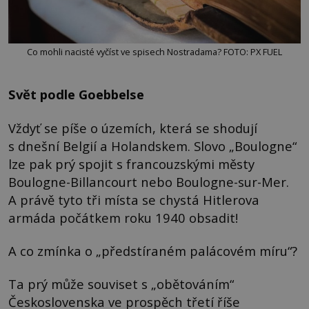
Co mohli nacisté vyčíst ve spisech Nostradama? FOTO: PX FUEL
Svět podle Goebbelse
Vždyť se píše o územích, která se shodují
s dnešní Belgií a Holandskem. Slovo „Boulogne“
lze pak prý spojit s francouzskými městy
Boulogne-Billancourt nebo Boulogne-sur-Mer.
A právě tyto tři místa se chystá Hitlerova
armáda počátkem roku 1940 obsadit!
A co zmínka o „předstíraném palácovém míru“?
Ta prý může souviset s „obětováním“
Československa ve prospěch třetí říše