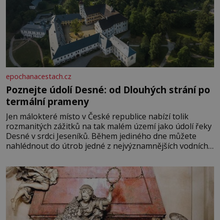
epochanacestach.cz
Poznejte údolí Desné: od Dlouhých strání po
termální prameny
Jen málokteré místo v České republice nabízí tolik
rozmanitých zážitků na tak malém území jako údolí řeky
Desné v srdci Jeseníků. Během jediného dne můžete
nahlédnout do útrob jedné z nejvýznamnějších vodních
elektráren v Evropě, vydat se na horské hřebeny, projet
se na koloběžce a den zakončit poznáváním památek ve
Velkých Losinách nebo v termálním