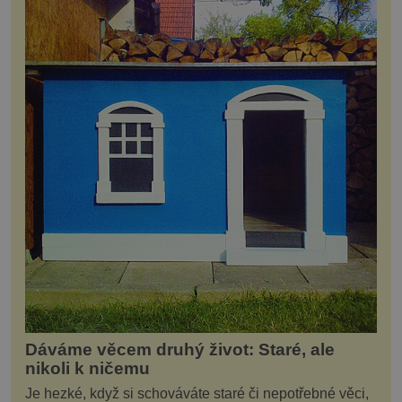
Dáváme věcem druhý život: Staré, ale
nikoli k ničemu
Je hezké, když si schováváte staré či nepotřebné věci,