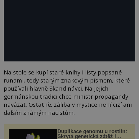
Na stole se kupí staré knihy i listy popsané
runami, tedy starým znakovým písmem, které
používali hlavně Skandinávci. Na jejich
germánskou tradici chce ministr propagandy
navázat. Ostatně, záliba v mystice není cizí ani
dalším známým nacistům.
Duplikace genomu u rostlin:
Skrytá genetická zátěž i