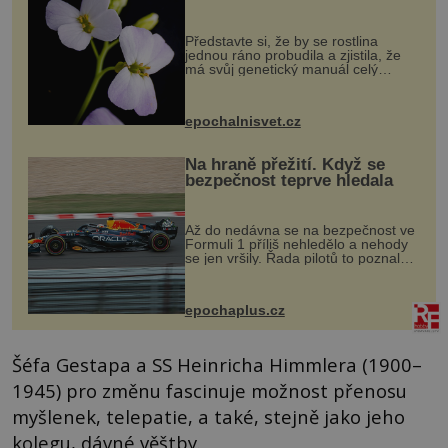
evoluční výhoda
Představte si, že by se rostlina
jednou ráno probudila a zjistila, že
má svůj genetický manuál celý
dvakrát. Přesně to se občas v
přírodě stane – a podle nového
výzkumu to může být pro druhy
epochalnisvet.cz
vstupenka...
Na hraně přežití. Když se
bezpečnost teprve hledala
Až do nedávna se na bezpečnost ve
Formuli 1 příliš nehledělo a nehody
se jen vršily. Řada pilotů to poznala
na vlastní kůži, často s trvalými
následky nebo bohužel i ztrátou
života. Dnes nepochopiteln...
epochaplus.cz
Šéfa Gestapa a SS Heinricha Himmlera (1900–
1945) pro změnu fascinuje možnost přenosu
myšlenek, telepatie, a také, stejně jako jeho
kolegu, dávné věštby.