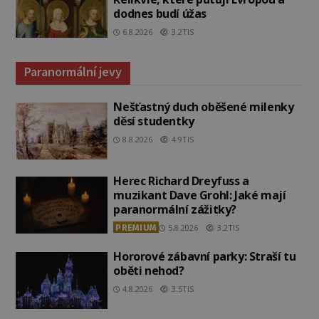
dodnes budí úžas
6.8.2026
3.2TIS
Paranormální jevy
Nešťastný duch oběšené milenky
děsí studentky
8.8.2026
4.9TIS
Herec Richard Dreyfuss a
muzikant Dave Grohl: Jaké mají
paranormální zážitky?
PREMIUM
5.8.2026
3.2TIS
Hororové zábavní parky: Straší tu
oběti nehod?
4.8.2026
3.5TIS