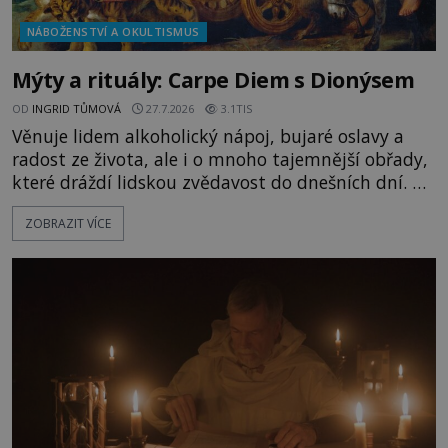
NÁBOŽENSTVÍ A OKULTISMUS
Mýty a rituály: Carpe Diem s Dionýsem
OD
INGRID TŮMOVÁ
27.7.2026
3.1TIS
Věnuje lidem alkoholický nápoj, bujaré oslavy a
radost ze života, ale i o mnoho tajemnější obřady,
které dráždí lidskou zvědavost do dnešních dní. Co
doopravdy představuje bůh, jemuž Římané říkají
ZOBRAZIT VÍCE
Bakchus? Mytologický příběh řeckého boha
Dionýsa není zrovna idylická pohádka. Bůh Zeus jej
zplodí se svou milenkou Semelou, což Diova žena
Héra nemůže nechat b