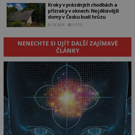
Kroky v prázdných chodbách a
přízraky v oknech: Nejděsivější
domy v Česku budí hrůzu
2.8.2026
3.3TIS
NENECHTE SI UJÍT DALŠÍ ZAJÍMAVÉ
ČLÁNKY