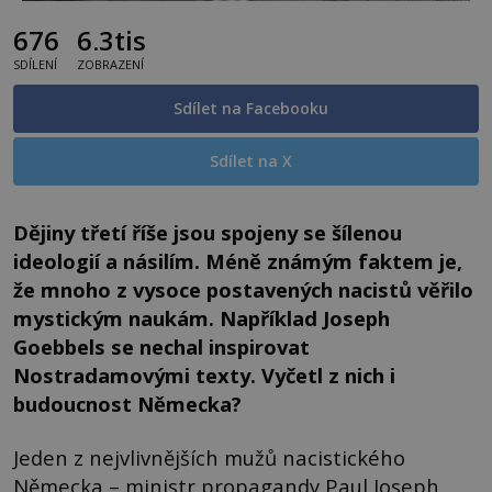
676
6.3tis
SDÍLENÍ
ZOBRAZENÍ
Sdílet na Facebooku
Sdílet na X
Dějiny třetí říše jsou spojeny se šílenou
ideologií a násilím. Méně známým faktem je,
že mnoho z vysoce postavených nacistů věřilo
mystickým naukám. Například Joseph
Goebbels se nechal inspirovat
Nostradamovými texty. Vyčetl z nich i
budoucnost Německa?
Jeden z nejvlivnějších mužů nacistického
Německa – ministr propagandy Paul Joseph