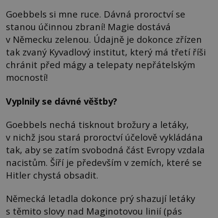
Goebbels si mne ruce. Dávná proroctví se
stanou účinnou zbraní! Magie dostává
v Německu zelenou. Údajně je dokonce zřízen
tak zvaný Kyvadlový institut, který má třetí říši
chránit před mágy a telepaty nepřátelským
mocností!
Vyplnily se dávné věštby?
Goebbels nechá tisknout brožury a letáky,
v nichž jsou stará proroctví účelově vykládána
tak, aby se zatím svobodná část Evropy vzdala
nacistům. Šíří je především v zemích, které se
Hitler chystá obsadit.
Německá letadla dokonce prý shazují letáky
s těmito slovy nad Maginotovou linií (pás