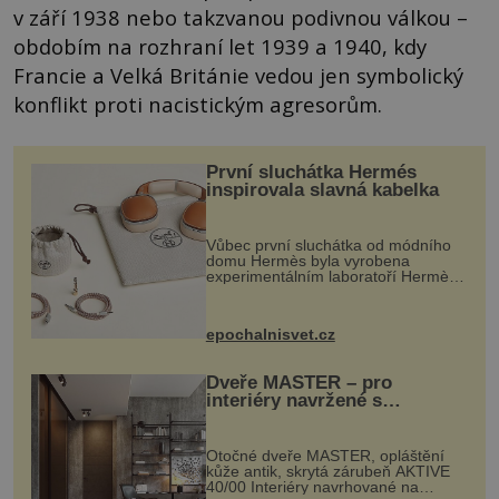
v září 1938 nebo takzvanou podivnou válkou –
obdobím na rozhraní let 1939 a 1940, kdy
Francie a Velká Británie vedou jen symbolický
konflikt proti nacistickým agresorům.
První sluchátka Hermés
inspirovala slavná kabelka
Vůbec první sluchátka od módního
domu Hermès byla vyrobena
experimentálním laboratoří Hermès
Ateliers Horizons. Elegantní gadget
si vyžádal dva roky vývoje a chlubí
se ručně šitou hovězí kůží a
epochalnisvet.cz
kovový...
Dveře MASTER – pro
interiéry navržené s
rozumem i vášní!
Otočné dveře MASTER, opláštění
kůže antik, skrytá zárubeň AKTIVE
40/00 Interiéry navrhované na