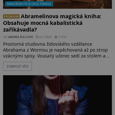
NÁBOŽENSTVÍ A OKULTISMUS
Abramelinova magická kniha:
PREMIUM
Obsahuje mocná kabalistická
zaříkávadla?
OD
ANDREA ŠULCOVÁ
22.7.2026
3.5TIS
Prostorná studovna židovského vzdělance
Abrahama z Wormsu je napěchovaná až po strop
vzácnými spisy. Vousatý učenec sedí za stolem a
před sebou má rozložený jeden z nejzáhadnějších
ZOBRAZIT VÍCE
magických textů. Jde o Abramelinův grimoár, který
sám sepsal. Skutečně do něj zaznamenal mocná
kouzla, jak si někteří myslí, nebo jde o pouhou
pověru? Už šest měsíců pobývá