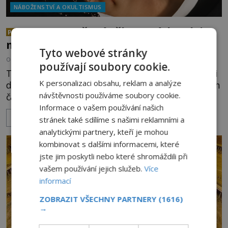
NÁBOŽENSTVÍ A OKULTISMUS
Neporušená těla svatých: Jak je
PREMIUM
možné, že vzdorují času?
Tyto webové stránky
OD
EVA SOUKUPOVÁ
6.8.2026
3.1TIS
používají soubory cookie.
Těla mnohých světců se zázračně nerozkládají ani
K personalizaci obsahu, reklam a analýze
desítky či stovky let po jejich smrti, ačkoliv na nich
návštěvnosti používáme soubory cookie.
často nebylo provedeno balzamování či jiné
pokusy o konzervaci. Neporušené ostatky bývají
Informace o vašem používání našich
ZOBRAZIT VÍCE
považovány za důkaz svatosti zemřelých. Jaké
stránek také sdílíme s našimi reklamními a
tajemné síly těla významných náboženských
analytickými partnery, kteří je mohou
osobností ochraňují? Na hřbitově u kláštera
kombinovat s dalšími informacemi, které
Milosrdných
jste jim poskytli nebo které shromáždili při
vašem používání jejich služeb.
Více
informací
ZOBRAZIT VŠECHNY PARTNERY
(1616)
→