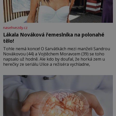
nasehvezdy.cz
Lákala Nováková řemeslníka na polonahé
tělo!
Tohle nemá konce! O šarvátkách mezi manželi Sandrou
Novákovou (44) a Vojtěchem Moravcem (39) se toho
napsalo už hodně. Ale kdo by doufal, že horká zem u
herečky ze seriálu Ulice a režiséra vychladne,