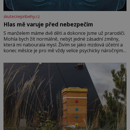
skutecnepribehy.cz
Hlas mě varuje před nebezpečím
S manželem máme dvě děti a dokonce jsme už prarodiči.
Mohla bych žít normálně, nebýt jedné zásadní změny,
která mi nabourala mysl. Živím se jako mzdová účetní a
konec měsíce je pro mě vždy velice psychicky náročným
obdobím. Od té chvíle, co máme vnoučata, mi dcera čím
dál častěji volá o pomoc, co se hlídání týče. Dalo by se