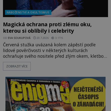
NÁBOŽENSTVÍ A OKULTISMUS
Magická ochrana proti zlému oku,
kterou si oblíbily i celebrity
OD
EVA SOUKUPOVÁ
20.7.2026
3.1TIS
Červená stužka uvázaná kolem zápěstí podle
lidové pověrčivosti v některých kulturách
ochraňuje svého nositele před zlým okem, kletbou,
která může přivodit neštěstí či nemoc. S tímto
ZOBRAZIT VÍCE
nenápadným symbolem magické ochrany lze
občas spatřit i různé celebrity včetně Madonny
nebo Leonarda DiCapria. Na Blízkém východě a v
židovských komunitách po celém světě, je