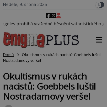
Neděle, 9. srpna 2026
žedné běsnění satanistického gangu vedeného Charl
Domů
Okultismus v rukách nacistů: Goebbels luštil
Nostradamovy verše!
Okultismus v rukách
nacistů: Goebbels luštil
Nostradamovy verše!