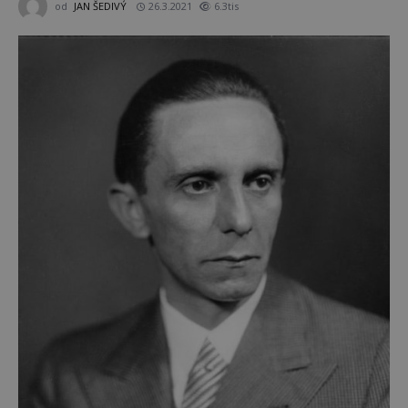
od
JAN ŠEDIVÝ
26.3.2021
6.3tis