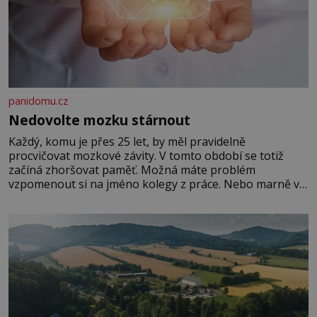
panidomu.cz
Nedovolte mozku stárnout
Každý, komu je přes 25 let, by měl pravidelně
procvičovat mozkové závity. V tomto období se totiž
začíná zhoršovat paměť. Možná máte problém
vzpomenout si na jméno kolegy z práce. Nebo marně v
paměti lovíte název knížky, kterou jste nedávno přečetli.
Je to opravdu tak, s věkem jako kdyby se paměť
rozhodla stávkovat. Cvičte