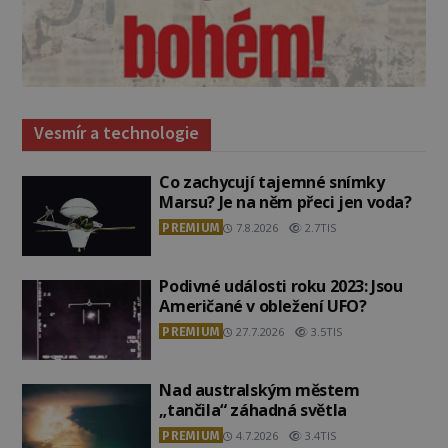
Vesmír a technologie
Co zachycují tajemné snímky
Marsu? Je na něm přeci jen voda?
PREMIUM
7.8.2026
2.7TIS
Podivné události roku 2023: Jsou
Američané v obležení UFO?
PREMIUM
27.7.2026
3.5TIS
Nad australským městem
„tančila“ záhadná světla
PREMIUM
4.7.2026
3.4TIS