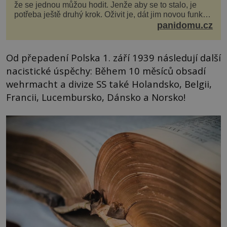
že se jednou můžou hodit. Jenže aby se to stalo, je
potřeba ještě druhý krok. Oživit je, dát jim novou funkci
a obvykle jim také dopřát zkrášlova...
panidomu.cz
Od přepadení Polska 1. září 1939 následují další
nacistické úspěchy: Během 10 měsíců obsadí
wehrmacht a divize SS také Holandsko, Belgii,
Francii, Lucembursko, Dánsko a Norsko!