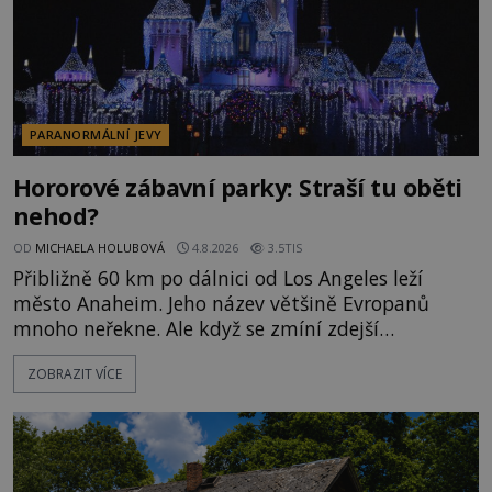
PARANORMÁLNÍ JEVY
Hororové zábavní parky: Straší tu oběti
nehod?
OD
MICHAELA HOLUBOVÁ
4.8.2026
3.5TIS
Přibližně 60 km po dálnici od Los Angeles leží
město Anaheim. Jeho název většině Evropanů
mnoho neřekne. Ale když se zmíní zdejší
Disneyland, je hned jasno. Zábavní park vyroste na
ZOBRAZIT VÍCE
poklidném místě bývalého sadu pomerančovníků.
Klid tu teď rozhodně nepanuje, park navštíví
kolem 17 000 000 zábavychtivých lidí ročně. A ač je
velká snaha to utajit, někteří z