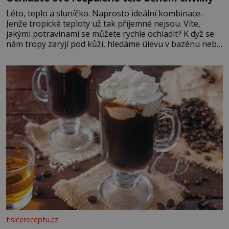
Léto, teplo a sluníčko. Naprosto ideální kombinace.
Jenže tropické teploty už tak příjemné nejsou. Víte,
jakými potravinami se můžete rychle ochladit? K dyž se
nám tropy zaryjí pod kůži, hledáme úlevu v bazénu nebo
pomocí klimatizace. Jenže ne vždycky můžeme být v jejich
blízkosti. Nemusíte však zoufat. Pokud budete mít
promyšlený jídelníček, žadné pařáky si na vás
tisicereceptu.cz