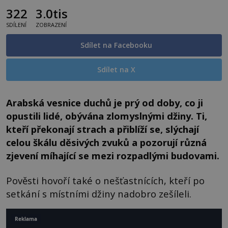
322
3.0tis
SDÍLENÍ
ZOBRAZENÍ
Sdílet na Facebooku
Sdílet na X
Arabská vesnice duchů je prý od doby, co ji
opustili lidé, obývána zlomyslnými džiny. Ti,
kteří překonají strach a přiblíží se, slýchají
celou škálu děsivých zvuků a pozorují různá
zjevení míhající se mezi rozpadlými budovami.
Pověsti hovoří také o nešťastnících, kteří po
setkání s místními džiny nadobro zešíleli.
Reklama