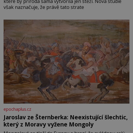
které by příroda sama vytvořila jen stěží. Nová studie
však naznačuje, že právě tato strate
epochaplus.cz
Jaroslav ze Šternberka: Neexistující šlechtic,
který z Moravy vyžene Mongoly