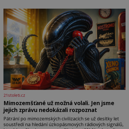
potřeby dítěte. Pro nejmenší je klíčová jednoduchost,
měkkost a bezpečí, proto by pokoj miminka měl působit
především klidně a útulně. Předškolní věk je
21stoleti.cz
Mimozemšťané už možná volali. Jen jsme
jejich zprávu nedokázali rozpoznat
Pátrání po mimozemských civilizacích se už desítky let
soustředí na hledání úzkopásmových rádiových signálů,