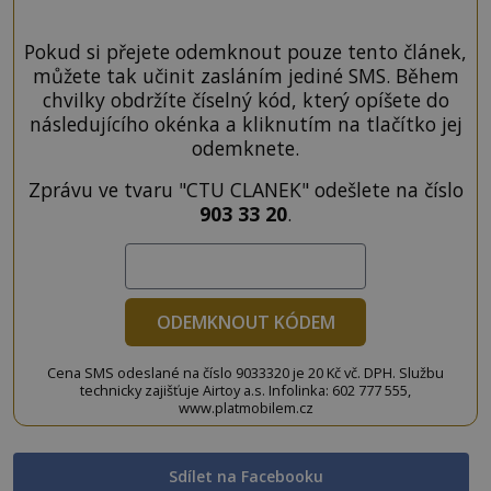
Pokud si přejete odemknout pouze tento článek,
můžete tak učinit zasláním jediné SMS. Během
chvilky obdržíte číselný kód, který opíšete do
následujícího okénka a kliknutím na tlačítko jej
odemknete.
Zprávu ve tvaru "CTU CLANEK" odešlete na číslo
903 33 20
.
ODEMKNOUT KÓDEM
Cena SMS odeslané na číslo 9033320 je 20 Kč vč. DPH. Službu
technicky zajišťuje Airtoy a.s. Infolinka: 602 777 555,
www.platmobilem.cz
Sdílet na Facebooku