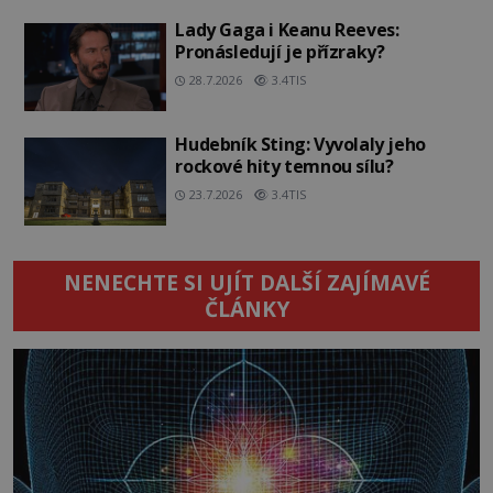
Lady Gaga i Keanu Reeves:
Pronásledují je přízraky?
28.7.2026
3.4TIS
Hudebník Sting: Vyvolaly jeho
rockové hity temnou sílu?
23.7.2026
3.4TIS
NENECHTE SI UJÍT DALŠÍ ZAJÍMAVÉ
ČLÁNKY