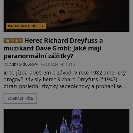
PARANORMÁLNÍ JEVY
Herec Richard Dreyfuss a
PREMIUM
muzikant Dave Grohl: Jaké mají
paranormální zážitky?
OD
ANDREA ŠULCOVÁ
5.8.2026
3.2TIS
Je to jízda s větrem o závod. V roce 1982 americký
drogově závislý herec Richard Dreyfuss (*1947)
ztratí poslední zbytky sebezáchovy a prohání se
po silnicích ve svém mercedesu jako utržený ze
ZOBRAZIT VÍCE
řetězu. Vše vyvrcholí katastrofou, když to Dreyfuss
napálí v plné rychlosti do stromu! Policie ve vraku
následně nalezne schovaný kokain. Tímto
momentem se slavnému