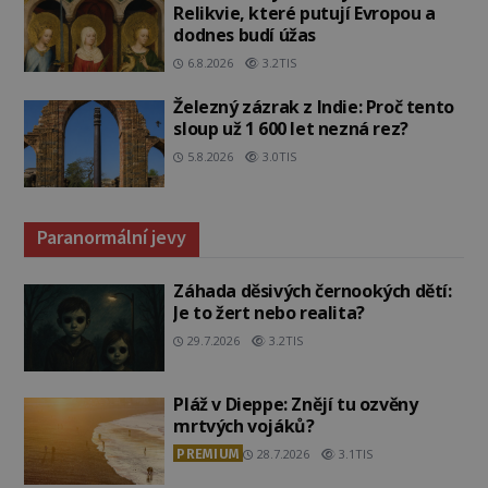
Relikvie, které putují Evropou a
dodnes budí úžas
6.8.2026
3.2TIS
Železný zázrak z Indie: Proč tento
sloup už 1 600 let nezná rez?
5.8.2026
3.0TIS
Paranormální jevy
Záhada děsivých černookých dětí:
Je to žert nebo realita?
29.7.2026
3.2TIS
Pláž v Dieppe: Znějí tu ozvěny
mrtvých vojáků?
PREMIUM
28.7.2026
3.1TIS