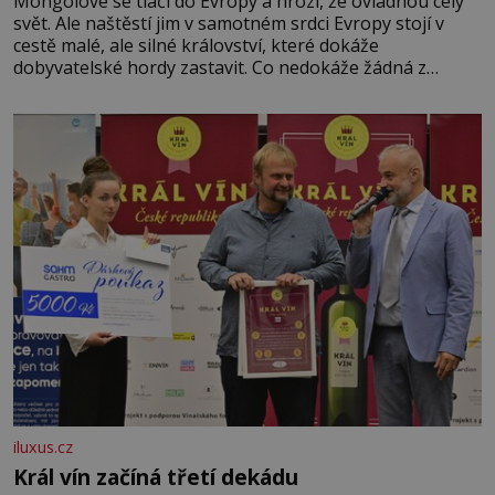
Mongolové se tlačí do Evropy a hrozí, že ovládnou celý
svět. Ale naštěstí jim v samotném srdci Evropy stojí v
cestě malé, ale silné království, které dokáže
dobyvatelské hordy zastavit. Co nedokáže žádná z
asijských říší, co nedokážou Němci – to dokáže český
král. Nebo že by ne? Mongolové od roku 1223 postupují
podél Kaspického a Azovského moře,
iluxus.cz
Král vín začíná třetí dekádu