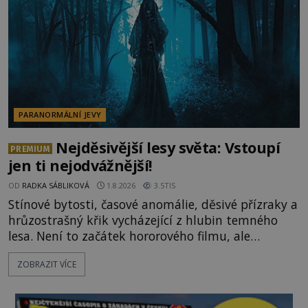
celé generace. A právě tato opakující se svědectví
ud
PARANORMÁLNÍ JEVY
Nejděsivější lesy světa: Vstoupí
PREMIUM
jen ti nejodvážnější!
OD
RADKA SÁBLIKOVÁ
1.8.2026
3.5TIS
Stínové bytosti, časové anomálie, děsivé přízraky a
hrůzostrašný křik vycházející z hlubin temného
lesa. Není to začátek hororového filmu, ale
události, které popisují návštěvníci lesů, které jsou
ZOBRAZIT VÍCE
označovány jako nejděsivější na světě. Lidé bydlící
v jejich blízkosti se jim i za bílého dne obloukem
vyhýbají! Už jste o těchto lesích slyšeli? A odvážili