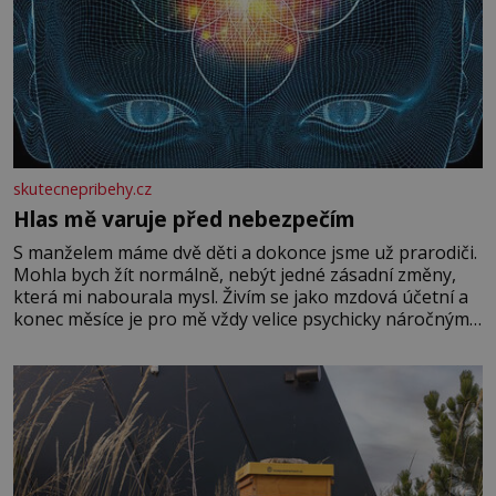
skutecnepribehy.cz
Hlas mě varuje před nebezpečím
S manželem máme dvě děti a dokonce jsme už prarodiči.
Mohla bych žít normálně, nebýt jedné zásadní změny,
která mi nabourala mysl. Živím se jako mzdová účetní a
konec měsíce je pro mě vždy velice psychicky náročným
obdobím. Od té chvíle, co máme vnoučata, mi dcera čím
dál častěji volá o pomoc, co se hlídání týče. Dalo by se