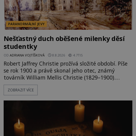
PARANORMÁLNÍ JEVY
Nešťastný duch oběšené milenky děsí
studentky
OD
ADRIANA VOJTÍŠKOVÁ
8.8.2026
4.7TIS
Robert Jaffrey Christie prožívá složité období. Píše
se rok 1900 a právě skonal jeho otec, známý
továrník William Mellis Christie (1829–1900).
Smutná událost je ale doprovázena ohromným
ZOBRAZIT VÍCE
dědictvím... Robertu připadne rodinné sídlo v
Torontu. Takový majetek skýtá řadu výhod, avšak
ta, na niž přijde Robert, by jen tak někoho
nenapadla. N