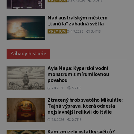
PREMIUM
27.7.2026
3.5TIS
Nad australským městem
„tančila“ záhadná světla
PREMIUM
4.7.2026
3.4TIS
Záhady historie
Ayia Napa: Kyperské vodní
monstrum s mírumilovnou
povahou
7.8.2026
5.2TIS
Ztracený hrob svatého Mikuláše:
Tajná výprava, která odnesla
nejslavnější relikvii do Itálie
7.8.2026
2.7TIS
Kam zmizely ostatky světců?