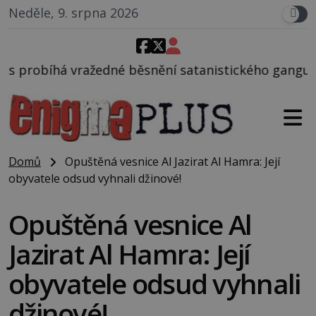
Neděle, 9. srpna 2026
ěsnění satanistického gangu vedeného Charlesem Ma
Domů
Opuštěná vesnice Al Jazirat Al Hamra: Její
obyvatele odsud vyhnali džinové!
Opuštěná vesnice Al
Jazirat Al Hamra: Její
obyvatele odsud vyhnali
džinové!