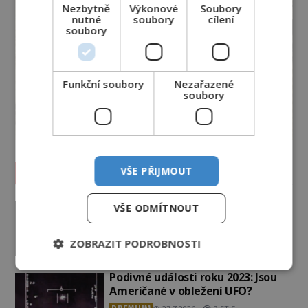
Nezbytně
Výkonové
Soubory
nutné
soubory
cílení
soubory
Funkční soubory
Nezařazené
soubory
Vesmír a technologie
VŠE PŘIJMOUT
Co zachycují tajemné snímky
VŠE ODMÍTNOUT
Marsu? Je na něm přeci jen voda?
PREMIUM
7.8.2026
2.5TIS
ZOBRAZIT PODROBNOSTI
Podivné události roku 2023: Jsou
Američané v obležení UFO?