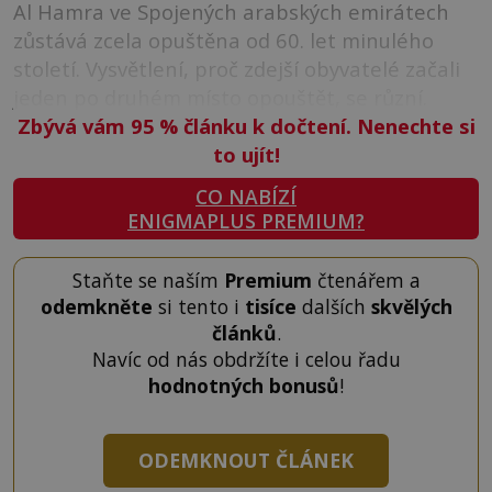
Al Hamra ve Spojených arabských emirátech
zůstává zcela opuštěna od 60. let minulého
století. Vysvětlení, proč zdejší obyvatelé začali
jeden po druhém místo opouštět, se různí.
Zbývá vám 95
%
článku k dočtení. Nenechte si
to ujít!
CO NABÍZÍ
ENIGMAPLUS PREMIUM?
Staňte se naším
Premium
čtenářem a
odemkněte
si tento i
tisíce
dalších
skvělých
článků
.
Navíc od nás obdržíte i celou řadu
hodnotných bonusů
!
ODEMKNOUT ČLÁNEK