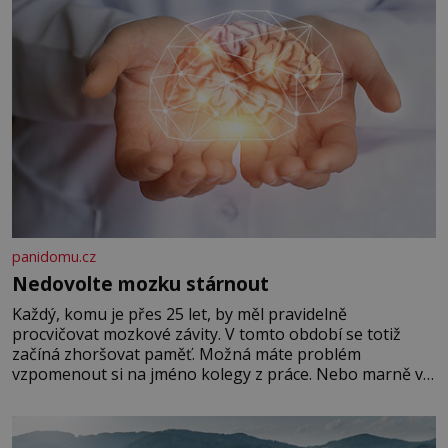
panidomu.cz
Nedovolte mozku stárnout
Každý, komu je přes 25 let, by měl pravidelně
procvičovat mozkové závity. V tomto období se totiž
začíná zhoršovat paměť. Možná máte problém
vzpomenout si na jméno kolegy z práce. Nebo marně v
paměti lovíte název knížky, kterou jste nedávno přečetli.
Je to opravdu tak, s věkem jako kdyby se paměť
rozhodla stávkovat. Cvičte