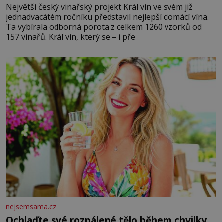
Největší český vinařský projekt Král vín ve svém již
jednadvacátém ročníku představil nejlepší domácí vína.
Ta vybírala odborná porota z celkem 1260 vzorků od
157 vinařů. Král vín, který se – i pře
nejsemsama.cz
Ochlaďte své rozpálené tělo během chvilky