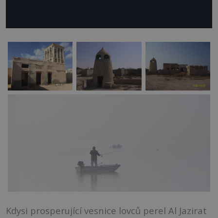
Kdysi prosperující vesnice lovců perel Al Jazirat