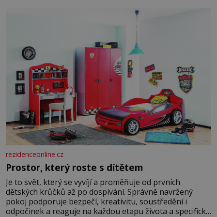
burácení skutečně ustane. Když o mnoho let později
hrobku
rezidenceonline.cz
Prostor, který roste s dítětem
Je to svět, který se vyvíjí a proměňuje od prvních
dětských krůčků až po dospívání. Správně navržený
pokoj podporuje bezpečí, kreativitu, soustředění i
odpočinek a reaguje na každou etapu života a specifické