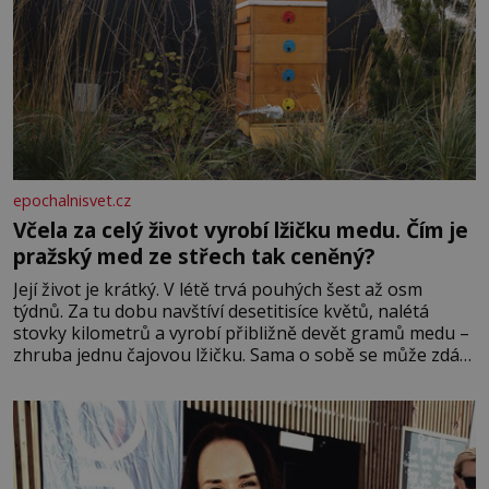
epochalnisvet.cz
Včela za celý život vyrobí lžičku medu. Čím je
pražský med ze střech tak ceněný?
Její život je krátký. V létě trvá pouhých šest až osm
týdnů. Za tu dobu navštíví desetitisíce květů, nalétá
stovky kilometrů a vyrobí přibližně devět gramů medu –
zhruba jednu čajovou lžičku. Sama o sobě se může zdát
bezvýznamná. Teprve když se spojí s dalšími desítkami
tisíc příslušnic svého včelstva, vznikne jeden z
nejdokonalejších organismů