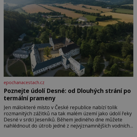
epochanacestach.cz
Poznejte údolí Desné: od Dlouhých strání po
termální prameny
Jen málokteré místo v České republice nabízí tolik
rozmanitých zážitků na tak malém území jako údolí řeky
Desné v srdci Jeseníků. Během jediného dne můžete
nahlédnout do útrob jedné z nejvýznamnějších vodních
elektráren v Evropě, vydat se na horské hřebeny, projet