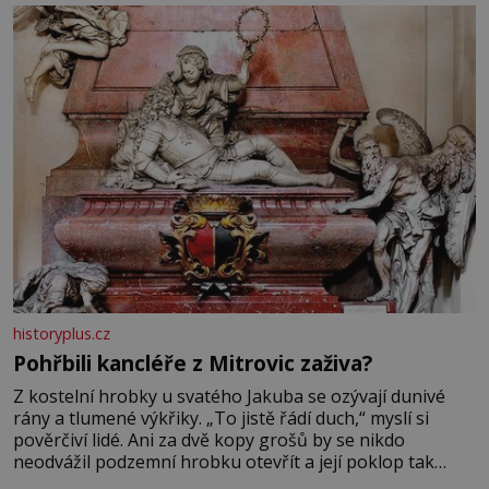
se na koloběžce a den zakončit poznáváním památek ve
Velkých Losinách nebo v termálním
historyplus.cz
Pohřbili kancléře z Mitrovic zaživa?
Z kostelní hrobky u svatého Jakuba se ozývají dunivé
rány a tlumené výkřiky. „To jistě řádí duch,“ myslí si
pověrčiví lidé. Ani za dvě kopy grošů by se nikdo
neodvážil podzemní hrobku otevřít a její poklop tak
raději jen skrápí svěcenou vodou. Za několik dní divné