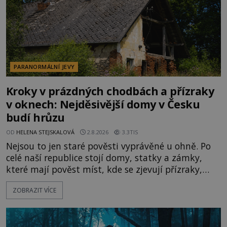
PARANORMÁLNÍ JEVY
Kroky v prázdných chodbách a přízraky
v oknech: Nejděsivější domy v Česku
budí hrůzu
OD
HELENA STEJSKALOVÁ
2.8.2026
3.3TIS
Nejsou to jen staré pověsti vyprávěné u ohně. Po
celé naší republice stojí domy, statky a zámky,
které mají pověst míst, kde se zjevují přízraky,
ozývají nevysvětlitelné zvuky nebo se dějí podivné
ZOBRAZIT VÍCE
jevy. Zatímco historici většinou hledají racionální
vysvětlení, záhadologové upozorňují, že některé
lokality vykazují nápadně podobná svědectví po