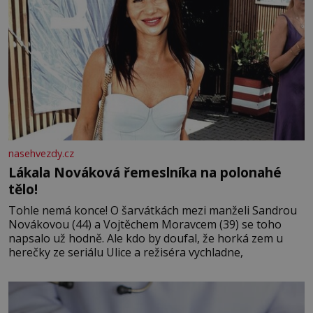
nasehvezdy.cz
Lákala Nováková řemeslníka na polonahé
tělo!
Tohle nemá konce! O šarvátkách mezi manželi Sandrou
Novákovou (44) a Vojtěchem Moravcem (39) se toho
napsalo už hodně. Ale kdo by doufal, že horká zem u
herečky ze seriálu Ulice a režiséra vychladne,