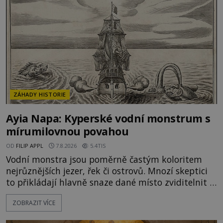
zločiny, pokáním a dávným právem, kdy se vrah a
rodina jeho oběti mohli dohodnout na usmíření.
Jenže po s
ZÁHADY HISTORIE
Ayia Napa: Kyperské vodní monstrum s
mírumilovnou povahou
OD
FILIP APPL
7.8.2026
5.4TIS
Vodní monstra jsou poměrně častým koloritem
nejrůznějších jezer, řek či ostrovů. Mnozí skeptici
to přikládají hlavně snaze dané místo zviditelnit a
přitáhnout k němu pozornost záhadám
ZOBRAZIT VÍCE
nakloněných turistů. Je to také případ kyperského
tvora jménem Ayia Napa? Nebo se může za