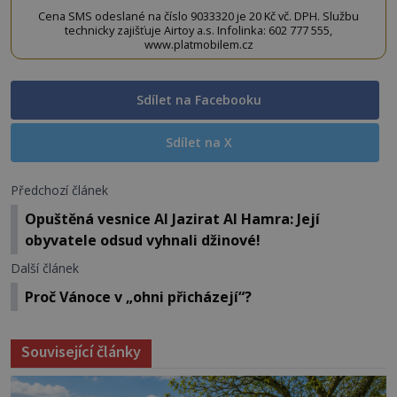
Cena SMS odeslané na číslo 9033320 je 20 Kč vč. DPH. Službu
technicky zajišťuje Airtoy a.s. Infolinka: 602 777 555,
www.platmobilem.cz
Sdílet na Facebooku
Sdílet na X
Předchozí článek
Opuštěná vesnice Al Jazirat Al Hamra: Její
obyvatele odsud vyhnali džinové!
Další článek
Proč Vánoce v „ohni přicházejí“?
Související články