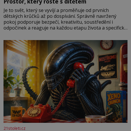
Prostor, který roste s dítětem
Je to svět, který se vyvíjí a proměňuje od prvních
dětských krůčků až po dospívání. Správně navržený
pokoj podporuje bezpečí, kreativitu, soustředění i
odpočinek a reaguje na každou etapu života a specifické
potřeby dítěte. Pro nejmenší je klíčová jednoduchost,
měkkost a bezpečí, proto by pokoj miminka měl působit
především klidně a útulně. Předškolní věk je
21stoleti.cz