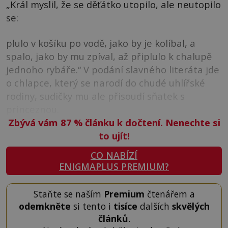
„Král myslil, že se děťátko utopilo, ale neutopilo
se:
plulo v košíku po vodě, jako by je kolíbal, a
spalo, jako by mu zpíval, až připlulo k chalupě
jednoho rybáře.“ V podání slavného literáta jde
o chlapce, který se narodí do chudé uhlířské
rodiny, sudičky mu ale přisoudí sňatek s
princeznou.
Zbývá vám 87
%
článku k dočtení. Nenechte si
to ujít!
CO NABÍZÍ
ENIGMAPLUS PREMIUM?
Staňte se naším
Premium
čtenářem a
odemkněte
si tento i
tisíce
dalších
skvělých
článků
.