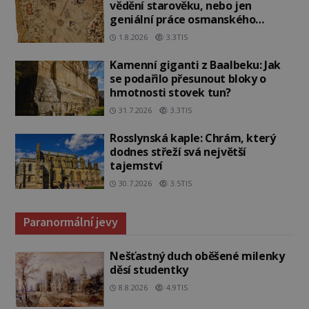
vědění starověku, nebo jen
geniální práce osmanského
admirála?
1.8.2026
3.3TIS
Kamenní giganti z Baalbeku: Jak
se podařilo přesunout bloky o
hmotnosti stovek tun?
31.7.2026
3.3TIS
Rosslynská kaple: Chrám, který
dodnes střeží svá největší
tajemství
30.7.2026
3.5TIS
Paranormální jevy
Nešťastný duch oběšené milenky
děsí studentky
8.8.2026
4.9TIS