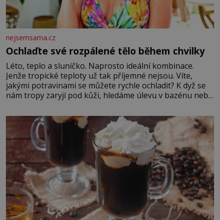
nejsemsama.cz
Ochlaďte své rozpálené tělo během chvilky
Léto, teplo a sluníčko. Naprosto ideální kombinace.
Jenže tropické teploty už tak příjemné nejsou. Víte,
jakými potravinami se můžete rychle ochladit? K dyž se
nám tropy zaryjí pod kůži, hledáme úlevu v bazénu nebo
pomocí klimatizace. Jenže ne vždycky můžeme být v jejich
blízkosti. Nemusíte však zoufat. Pokud budete mít
promyšlený jídelníček, žadné pařáky si na vás