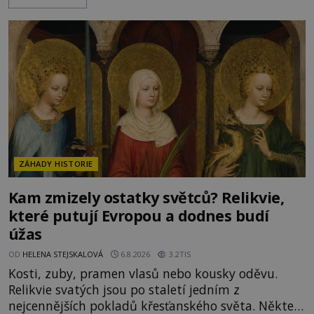
italských námořníků otevírá hrob svatého
Mikuláše a odváží jeho ostatky přes moře do Bari.
Je to zbožná záchrana před nebezpečím, nebo
promyšlená krádež,
ZÁHADY HISTORIE
Kam zmizely ostatky světců? Relikvie,
které putují Evropou a dodnes budí
úžas
OD
HELENA STEJSKALOVÁ
6.8.2026
3.2TIS
Kosti, zuby, pramen vlasů nebo kousky oděvu.
Relikvie svatých jsou po staletí jedním z
nejcennějších pokladů křesťanského světa. Některé