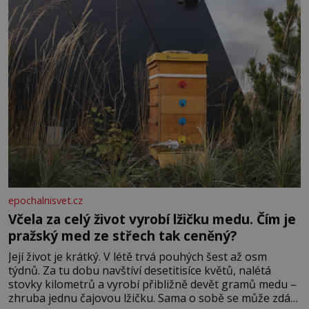
epochalnisvet.cz
Včela za celý život vyrobí lžičku medu. Čím je
pražský med ze střech tak ceněný?
Její život je krátký. V létě trvá pouhých šest až osm
týdnů. Za tu dobu navštíví desetitisíce květů, nalétá
stovky kilometrů a vyrobí přibližně devět gramů medu –
zhruba jednu čajovou lžičku. Sama o sobě se může zdát