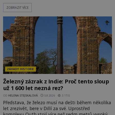
mají pečlivě doloženou historii, jiné provází
ZOBRAZIT VÍCE
záhady, krádeže i nečekané objevy. Jejich osudy
připomínají dobrodružné romány, přesto se opírají
o skutečné historické události. Ve středověké
Evropě mají relikvie mimořádnou hodnotu. Nejsou
jen předmětem úcty
ZÁHADY HISTORIE
Železný zázrak z Indie: Proč tento sloup
už 1 600 let nezná rez?
OD
HELENA STEJSKALOVÁ
5.8.2026
3.1TIS
Představa, že železo musí na dešti během několika
let zrezivět, bere v Dillí za své. Uprostřed
komplexu Qutb stojí více než sedm metrů vysoký