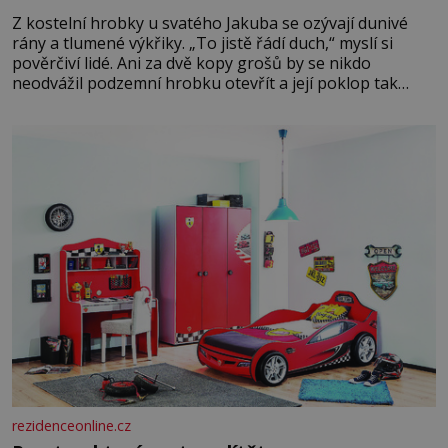
Z kostelní hrobky u svatého Jakuba se ozývají dunivé
rány a tlumené výkřiky. „To jistě řádí duch,“ myslí si
pověrčiví lidé. Ani za dvě kopy grošů by se nikdo
neodvážil podzemní hrobku otevřít a její poklop tak
raději jen skrápí svěcenou vodou. Za několik dní divné
burácení skutečně ustane. Když o mnoho let později
hrobku
rezidenceonline.cz