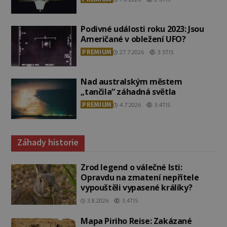
Podivné události roku 2023: Jsou
Američané v obležení UFO?
PREMIUM
27.7.2026
3.5TIS
Nad australským městem
„tančila“ záhadná světla
PREMIUM
4.7.2026
3.4TIS
Záhady historie
Zrod legend o válečné lsti:
Opravdu na zmatení nepřítele
vypouštěli vypasené králíky?
3.8.2026
3.4TIS
Mapa Piriho Reise: Zakázané