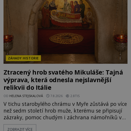
legendami o něm ukrývat nějaký pravdivý základ?
V blízkosti Mysu Greco, jak se přez
ZÁHADY HISTORIE
Ztracený hrob svatého Mikuláše: Tajná
výprava, která odnesla nejslavnější
relikvii do Itálie
OD
HELENA STEJSKALOVÁ
7.8.2026
2.8TIS
V tichu starobylého chrámu v Myře zůstává po více
než sedm století hrob muže, kterému se připisují
zázraky, pomoc chudým i záchrana námořníků v
bouřích. Pak ale přichází rok 1087 a klidné místo
ZOBRAZIT VÍCE
se mění v dějiště podivné noční výpravy. Skupina