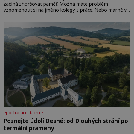
začíná zhoršovat paměť. Možná máte problém
vzpomenout si na jméno kolegy z práce. Nebo marně v
paměti lovíte název knížky, kterou jste nedávno přečetli.
Je to opravdu tak, s věkem jako kdyby se paměť
rozhodla stávkovat. Cvičte
epochanacestach.cz
Poznejte údolí Desné: od Dlouhých strání po
termální prameny