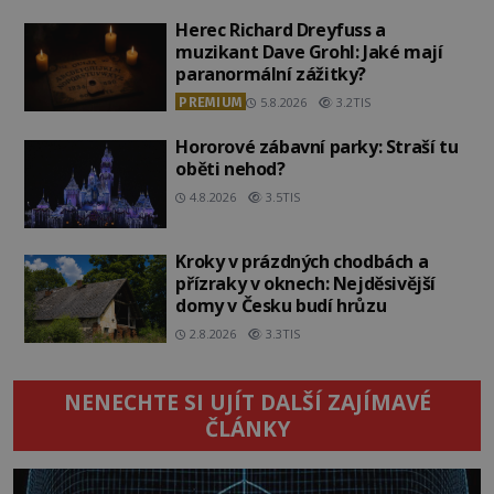
Herec Richard Dreyfuss a
muzikant Dave Grohl: Jaké mají
paranormální zážitky?
PREMIUM
5.8.2026
3.2TIS
Hororové zábavní parky: Straší tu
oběti nehod?
4.8.2026
3.5TIS
Kroky v prázdných chodbách a
přízraky v oknech: Nejděsivější
domy v Česku budí hrůzu
2.8.2026
3.3TIS
NENECHTE SI UJÍT DALŠÍ ZAJÍMAVÉ
ČLÁNKY