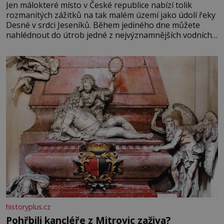
Jen málokteré místo v České republice nabízí tolik
rozmanitých zážitků na tak malém území jako údolí řeky
Desné v srdci Jeseníků. Během jediného dne můžete
nahlédnout do útrob jedné z nejvýznamnějších vodních
elektráren v Evropě, vydat se na horské hřebeny, projet
se na koloběžce a den zakončit poznáváním památek ve
Velkých Losinách nebo v termálním
historyplus.cz
Pohřbili kancléře z Mitrovic zaživa?