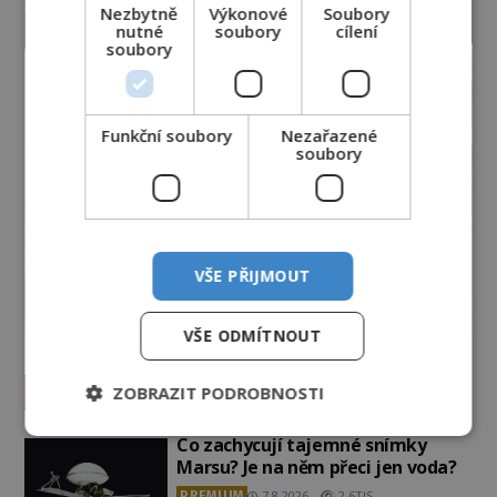
Nezbytně
Výkonové
Soubory
nutné
soubory
cílení
soubory
Funkční soubory
Nezařazené
soubory
VŠE PŘIJMOUT
VŠE ODMÍTNOUT
Vesmír a technologie
ZOBRAZIT PODROBNOSTI
Co zachycují tajemné snímky
Marsu? Je na něm přeci jen voda?
PREMIUM
7.8.2026
2.6TIS