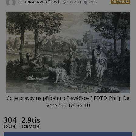
PREMIUM
od
ADRIANA VOJTÍŠKOVÁ
1.12.2021
2.9tis
Co je pravdy na příběhu o Plaváčkovi? FOTO: Philip De
Vere / CC BY-SA 3.0
304
2.9tis
SDÍLENÍ
ZOBRAZENÍ