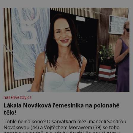
bezvýznamná. Teprve když se spojí s dalšími desítkami
tisíc příslušnic svého včelstva, vznikne jeden z
nejdokonalejších organismů
nasehvezdy.cz
Lákala Nováková řemeslníka na polonahé
tělo!
Tohle nemá konce! O šarvátkách mezi manželi Sandrou
Novákovou (44) a Vojtěchem Moravcem (39) se toho