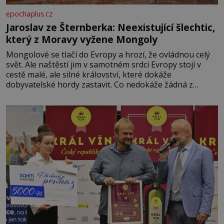
epochaplus.cz
Jaroslav ze Šternberka: Neexistující šlechtic,
který z Moravy vyžene Mongoly
Mongolové se tlačí do Evropy a hrozí, že ovládnou celý
svět. Ale naštěstí jim v samotném srdci Evropy stojí v
cestě malé, ale silné království, které dokáže
dobyvatelské hordy zastavit. Co nedokáže žádná z
asijských říší, co nedokážou Němci – to dokáže český
král. Nebo že by ne? Mongolové od roku 1223 postupují
podél Kaspického a Azovského moře,