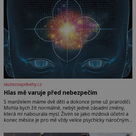
skutecnepribehy.cz
Hlas mě varuje před nebezpečím
S manželem máme dvě děti a dokonce jsme už prarodiči.
Mohla bych žít normálně, nebýt jedné zásadní změny,
která mi nabourala mysl. Živím se jako mzdová účetní a
konec měsíce je pro mě vždy velice psychicky náročným
obdobím. Od té chvíle, co máme vnoučata, mi dcera čím
dál častěji volá o pomoc, co se hlídání týče. Dalo by se