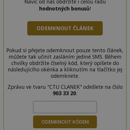
Navíc od nás obdržíte i celou řadu
hodnotných bonusů
!
ODEMKNOUT ČLÁNEK
Pokud si přejete odemknout pouze tento článek,
můžete tak učinit zasláním jediné SMS. Během
chvilky obdržíte číselný kód, který opíšete do
následujícího okénka a kliknutím na tlačítko jej
odemknete.
Zprávu ve tvaru "CTU CLANEK" odešlete na číslo
903 33 20
.
ODEMKNOUT KÓDEM