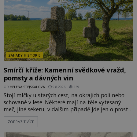
ZÁHADY HISTORIE
Smírčí kříže: Kamenní svědkové vražd,
pomsty a dávných vin
OD
HELENA STEJSKALOVÁ
9.8.2026
169
Stojí mlčky u starých cest, na okrajích polí nebo
schované v lese. Některé mají na těle vytesaný
meč, jiné sekeru, v dalším případě jde jen o prostý
kříž. Na první pohled vypadají jako zapomenuté
ZOBRAZIT VÍCE
náboženské památky. Jenže některé z nich mají
mnohem temnější příběh. Smírčí kříže souvisejí se