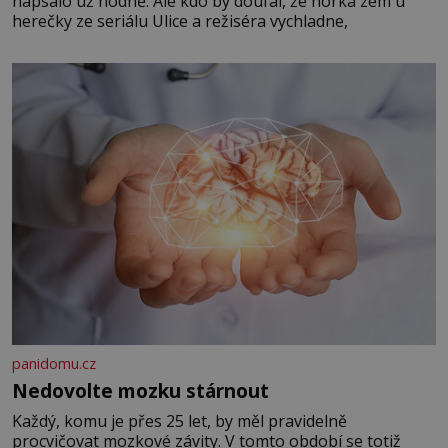
napsalo už hodně. Ale kdo by doufal, že horká zem u
herečky ze seriálu Ulice a režiséra vychladne,
panidomu.cz
Nedovolte mozku stárnout
Každý, komu je přes 25 let, by měl pravidelně
procvičovat mozkové závity. V tomto období se totiž