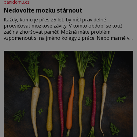
panidomu.cz
Nedovolte mozku stárnout
Každý, komu je přes 25 let, by měl pravidelně
procvičovat mozkové závity. V tomto období se totiž
začíná zhoršovat paměť. Možná máte problém
vzpomenout si na jméno kolegy z práce. Nebo marně v
paměti lovíte název knížky, kterou jste nedávno přečetli.
Je to opravdu tak, s věkem jako kdyby se paměť
rozhodla stávkovat. Cvičte