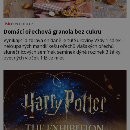
tisicereceptu.cz
Domácí ořechová granola bez cukru
Vynikající a zdravá snídaně je tu! Suroviny Vždy 1 šálek –
neloupaných mandlí kešu ořechů vlašských ořechů
slunečnicových semínek semínek dýně rozinek 3 šálky
ovesných vloček 1 lžíce mlet