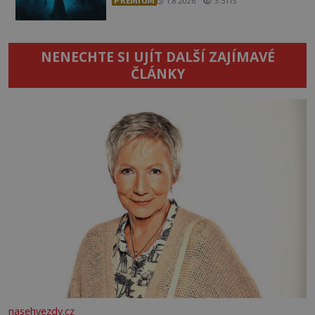
PREMIUM
1.8.2026
3.5TIS
NENECHTE SI UJÍT DALŠÍ ZAJÍMAVÉ
ČLÁNKY
nasehvezdy.cz