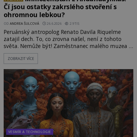
Čí jsou ostatky zakrslého stvoření s
ohromnou lebkou?
OD
ANDREA ŠULCOVÁ
26.6.2026
2.9TIS
Peruánský antropolog Renato Davila Riquelme
zatajil dech. To, co zrovna našel, není z tohoto
světa. Nemůže být! Zaměstnanec malého muzea v
peruánském městečku Andahuaylillas nedaleko
ZOBRAZIT VÍCE
legendárního Cuzca pomalu sestupuje z posvátné
hory Apu a přemýšlí, jak s touto zprávou naloží.
Právě nalezl ostatky dvou mimozemšťanů! Vědci
nad nálezem kroutí hlavou. Už na
VESMÍR A TECHNOLOGIE