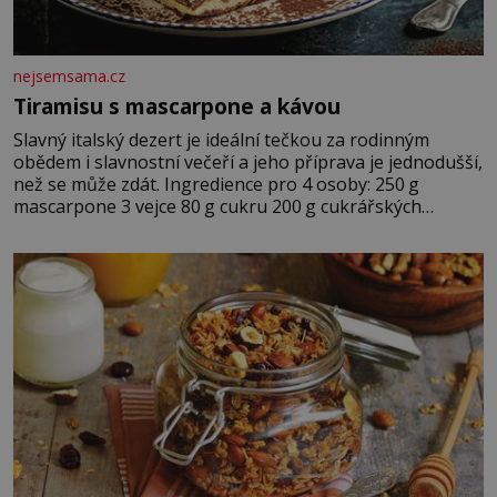
nejsemsama.cz
Tiramisu s mascarpone a kávou
Slavný italský dezert je ideální tečkou za rodinným
obědem i slavnostní večeří a jeho příprava je jednodušší,
než se může zdát. Ingredience pro 4 osoby: 250 g
mascarpone 3 vejce 80 g cukru 200 g cukrářských
piškotů 250 ml silné kávy 2 lžíce amaretta kakao na
posypání Postup: Oddělte žloutky od bílků. Žloutky
vyšlehejte s cukrem do světlé pěny a postupně do nich
vmíchejte mascarpone, aby vznikl hladký