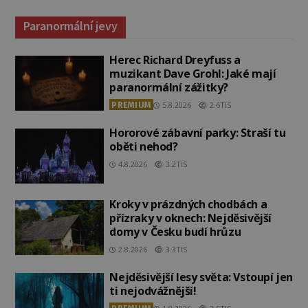
Paranormální jevy
Herec Richard Dreyfuss a
muzikant Dave Grohl: Jaké mají
paranormální zážitky?
PREMIUM
5.8.2026
2.6TIS
Hororové zábavní parky: Straší tu
oběti nehod?
4.8.2026
3.2TIS
Kroky v prázdných chodbách a
přízraky v oknech: Nejděsivější
domy v Česku budí hrůzu
2.8.2026
3.3TIS
Nejděsivější lesy světa: Vstoupí jen
ti nejodvážnější!