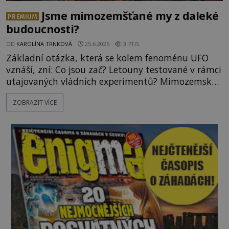
Jsme mimozemšťané my z daleké
PREMIUM
budoucnosti?
OD
KAROLÍNA TRNKOVÁ
25.6.2026
3.7TIS
Základní otázka, která se kolem fenoménu UFO
vznáší, zní: Co jsou zač? Letouny testované v rámci
utajovaných vládních experimentů? Mimozemské
vesmírné lodě plnící na Zemi nám neznámý úkol?
ZOBRAZIT VÍCE
Skokani mezi dimenzemi, putující po mostech
skrze reality do paralelních světů? O všech těchto
možnostech již desítky let vzrušeně diskutují
vědci, ufologo