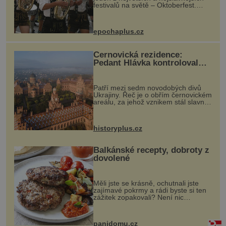
festivalů na světě – Oktoberfest.
Každý rok přiláká miliony
návštěvníků, kteří si vychutnávají
pivo, tradiční jídlo a bavorskou
epochaplus.cz
kultur...
Černovická rezidence:
Pedant Hlávka kontroloval
každou cihlu
Patří mezi sedm novodobých divů
Ukrajiny. Řeč je o obřím černovickém
areálu, za jehož vznikem stál slavný
český architekt Josef Hlávka. Ten si
na něm dal mimořádně záležet. Jeho
stavební plány by při ...
historyplus.cz
Balkánské recepty, dobroty z
dovolené
Měli jste se krásně, ochutnali jste
zajímavé pokrmy a rádi byste si ten
zážitek zopakovali? Není nic
snazšího. Pljeskavica (10 porcí)
Možná jste ji ochutnali na dovolené v
bývalé Jugoslávii, lze ji vi...
panidomu.cz