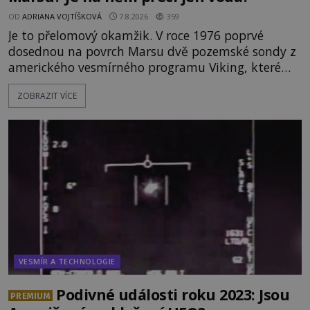
OD
ADRIANA VOJTÍŠKOVÁ
7.8.2026
359
Je to přelomový okamžik. V roce 1976 poprvé
dosednou na povrch Marsu dvě pozemské sondy z
amerického vesmírného programu Viking, které
jsou schopny pořídit fotografie záhadami
ZOBRAZIT VÍCE
opředené rudé planety. Viking 1 zde zaznamená
něco naprosto nečekaného. V marsovské oblasti
zvané Cydonie totiž zachytí podivný útvar
připomínající lidskou tvář. NASA (Národní úřad
VESMÍR A TECHNOLOGIE
Podivné události roku 2023: Jsou
PREMIUM