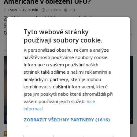
Američané v obležení UFO?
OD
MIROSLAV OLIVÍK
27.7.2026
3.5TIS
Začátkem roku 2023 se ve vzdušném prostoru
Spojených států amerických pohybovaly nejméně
Tyto webové stránky
tři neznámé objekty, které byly později sestřeleny.
používají soubory cookie.
Do dnešních dnů nebyly trosky těchto létajících
ZOBRAZIT VÍCE
těles objeveny. Je možné, že šlo o nějaké nové
K personalizaci obsahu, reklam a analýze
armádní výzkumné technologie? Nebo snad byly
návštěvnosti používáme soubory cookie.
mimozemského původu? Dne 4. února roku 2023
Informace o vašem používání našich
vydává
stránek také sdílíme s našimi reklamními a
analytickými partnery, kteří je mohou
kombinovat s dalšími informacemi, které
jste jim poskytli nebo které shromáždili při
vašem používání jejich služeb.
Více
informací
VESMÍR A TECHNOLOGIE
ZOBRAZIT VŠECHNY PARTNERY
(1616)
→
Nad australským městem
PREMIUM