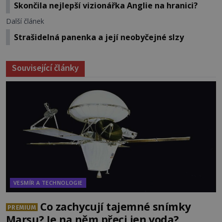
Skončila nejlepší vizionářka Anglie na hranici?
Další článek
Strašidelná panenka a její neobyčejné slzy
Související články
VESMÍR A TECHNOLOGIE
Co zachycují tajemné snímky
PREMIUM
Marsu? Je na něm přeci jen voda?