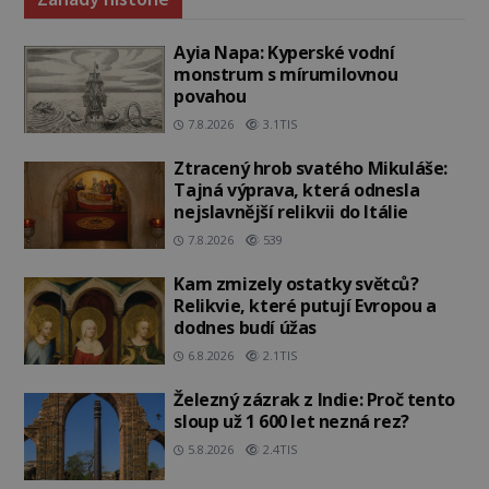
Ayia Napa: Kyperské vodní
monstrum s mírumilovnou
povahou
7.8.2026
3.1TIS
Ztracený hrob svatého Mikuláše:
Tajná výprava, která odnesla
nejslavnější relikvii do Itálie
7.8.2026
539
Kam zmizely ostatky světců?
Relikvie, které putují Evropou a
dodnes budí úžas
6.8.2026
2.1TIS
Železný zázrak z Indie: Proč tento
sloup už 1 600 let nezná rez?
5.8.2026
2.4TIS