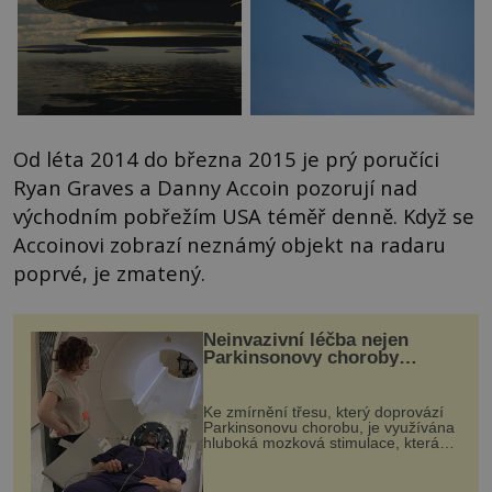
Od léta 2014 do března 2015 je prý poručíci
Ryan Graves a Danny Accoin pozorují nad
východním pobřežím USA téměř denně. Když se
Accoinovi zobrazí neznámý objekt na radaru
poprvé, je zmatený.
Neinvazivní léčba nejen
Parkinsonovy choroby
pomocí ultrazvukové
„helmy“
Ke zmírnění třesu, který doprovází
Parkinsonovu chorobu, je využívána
hluboká mozková stimulace, která
však vyžaduje vysoce invazivní
zákrok. Ultrazvuk zase není vhodný
k dostatečně přesnému zacílení ...