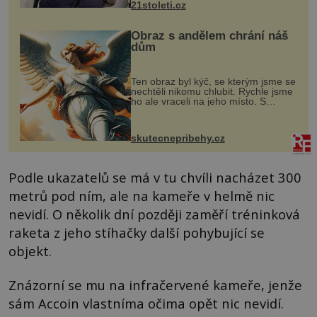
21stoleti.cz
Obraz s andělem chrání náš
dům
Ten obraz byl kýč, se kterým jsme se
nechtěli nikomu chlubit. Rychle jsme
ho ale vraceli na jeho místo. S
manželem Vaškem jsme si pořídili
chaloupku, takový domek na severu
Čech, kde jsme si naplánova...
skutecnepribehy.cz
Podle ukazatelů se má v tu chvíli nacházet 300
metrů pod ním, ale na kameře v helmě nic
nevidí. O několik dní později zaměří tréninková
raketa z jeho stíhačky další pohybující se
objekt.
Znázorní se mu na infračervené kameře, jenže
sám Accoin vlastníma očima opět nic nevidí.