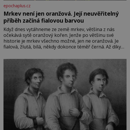
epochaplus.cz
Mrkev není jen oranžová. Její neuvěřitelný
příběh začíná fialovou barvou
Když dnes vytáhneme ze země mrkev, většina z nás
očekává sytě oranžový kořen. Jenže po většinu své
historie je mrkev všechno možné, jen ne oranžová. Je
fialová, žlutá, bílá, někdy dokonce téměř černá. Až díky
stovkám let pečlivého šlechtění se z ní stává zelenina,
bez které si českou zahradu ani nedokážeme představit.
Její příběh je