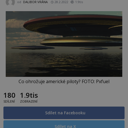
od
DALIBOR VRÁNA
28.2.2022
1.9tis
Co ohrožuje americké piloty? FOTO: Pxfuel
180
1.9tis
SDÍLENÍ
ZOBRAZENÍ
Sdílet na Facebooku
Sdílet na X