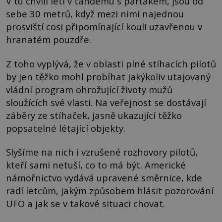
V tu chvíli letí v tandemu s parťákem, jsou od
sebe 30 metrů, když mezi nimi najednou
prosviští cosi připomínající kouli uzavřenou v
hranatém pouzdře.
Z toho vyplývá, že v oblasti plné stíhacích pilotů
by jen těžko mohl probíhat jakýkoliv utajovaný
vládní program ohrožující životy mužů
sloužících své vlasti. Na veřejnost se dostávají
záběry ze stíhaček, jasně ukazující těžko
popsatelné létající objekty.
Slyšíme na nich i vzrušené rozhovory pilotů,
kteří sami netuší, co to má být. Americké
námořnictvo vydává upravené směrnice, kde
radí letcům, jakým způsobem hlásit pozorování
UFO a jak se v takové situaci chovat.