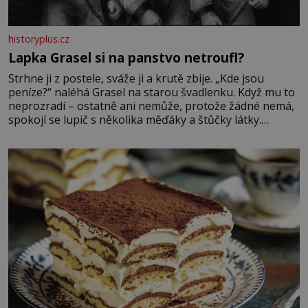
historyplus.cz
Lapka Grasel si na panstvo netroufl?
Strhne ji z postele, sváže ji a krutě zbije. „Kde jsou
peníze?“ naléhá Grasel na starou švadlenku. Když mu to
neprozradí – ostatně ani nemůže, protože žádné nemá,
spokojí se lupič s několika měďáky a štůčky látky.
Zraněná žena pár dní nato umírá. Je to muž nebývale
krutý. Jeho činy budí hrůzu ještě dlouho po jeho smrti