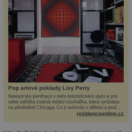
Pop artové poklady Lisy Perry
Newyorský penthaus v retro-futuristickém stylu si pro
sebe zařídila známá módní návrhářka, která vyrůstala
na předměstí Chicaga. Co ji ovlivnilo v dětství a proč
vypadá její domov právě takto? Interié...
rezidenceonline.cz