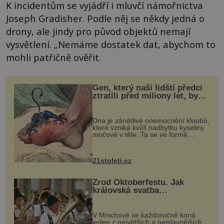
K incidentům se vyjádří i mluvčí námořnictva
Joseph Gradisher. Podle něj se někdy jedná o
drony, ale jindy pro původ objektů nemají
vysvětlení. „Nemáme dostatek dat, abychom to
mohli patřičně ověřit.
Gen, který naši lidští předci
ztratili před miliony let, by
mohl pomoci s léčbou
„nemoci králů“
Dna je zánětlivé onemocnění kloubů,
které vzniká kvůli nadbytku kyseliny
močové v těle. Ta se ve formě
krystalků ukládá v blízkosti kloubů,
nejčastěji přitom postihuje palce na
nohou, a způsobuje bole...
21stoleti.cz
Zrod Oktoberfestu. Jak
královská svatba
odstartovala největší pivní
festival světa
V Mnichově se každoročně koná
jeden z největších a nejslavnějších