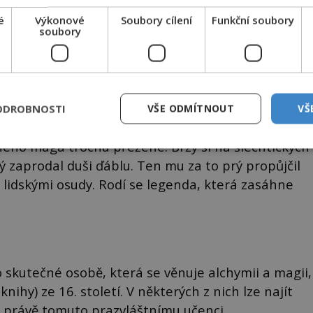
 jde o renesančního učence, který během života
é
Výkonové
Soubory cílení
Funkční soubory
soubory
ádí nejrůznější magické kejkle.
ně podobně jako mnozí jemu podobní v té době,
y. Jeho současníci si však šeptají, že jde o muže
ODROBNOSTI
VŠE ODMÍTNOUT
VŠ
ného mága trochu přežene. Brzy si na šlechtických
rý zaprodal duši ďáblu. Ten mu za to prý propůjčil
a lidskými osudy. Rodí se legenda, která zasáhne
o skutečné osobě, která se věnuje alchymii a magii,
ihy) ze 16. století. V některých z nich lze najít
a právě tomuto prazvláštnímu učenci.