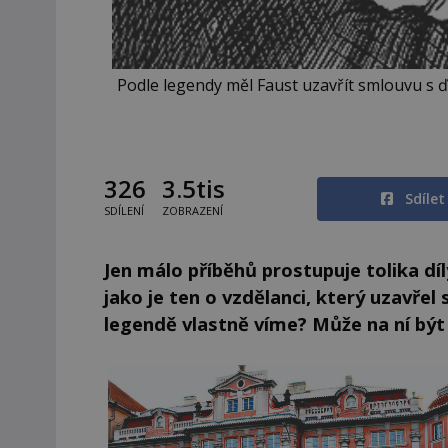
Podle legendy měl Faust uzavřít smlouvu s ď
326
3.5tis
Sdíle
SDÍLENÍ
ZOBRAZENÍ
Jen málo příběhů prostupuje tolika díly
jako je ten o vzdělanci, který uzavře
legendě vlastně víme? Může na ní být