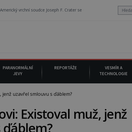
 soudce Joseph F. Crater se 6. srpna 1930 navečeří ve své oblíbené res
PARANORMÁLNÍ
REPORTÁŽE
VESMÍR A
JEVY
TECHNOLOGIE
, jenž uzavřel smlouvu s ďáblem?
vi: Existoval muž, jenž
s ďáblem?