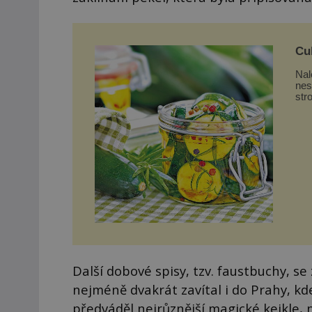
Cuk
Nal
nes
str
Další dobové spisy, tzv. faustbuchy, se
nejméně dvakrát zavítal i do Prahy, kd
předváděl nejrůznější magické kejkle, 