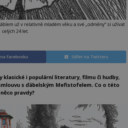
áblem už v relativně mladém věku a své „odměny“ si užívat
celých 24 let.
t na Facebooku
Sdílet na Twitteru
 klasické i populární literatury, filmu či hudby,
l smlouvu s ďábelským Mefistofelem. Co o této
 něco pravdy?