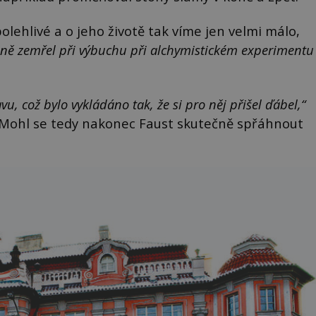
olehlivé a o jeho životě tak víme jen velmi málo,
ně zemřel při výbuchu při alchymistickém experimentu
u, což bylo vykládáno tak, že si pro něj přišel ďábel,“
 Mohl se tedy nakonec Faust skutečně spřáhnout