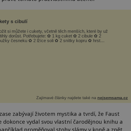
ety s cibulí
ožit si můžete i cukety, včetně těch menších, které by už
tihly dorůst. Potřebujete: ✿ 1 kg cuket ✿ 2 cibule ✿ 2
oužky česneku ✿ 2 lžíce soli ✿ 2 snítky kopru ✿ hrst
petrželky Nálev: ✿ 400 m...
Zajímavé články najdete také na
nejsemsama.cz
 zase zabývají životem mystika a tvrdí, že Faust
e dokonce vydal svou vlastní čarodějnou knihu a
například proměňoval stohy slámy v koně a zpět.