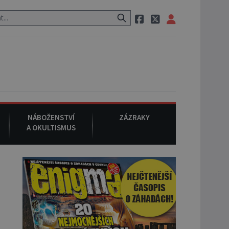
tauraci, pak si na ulici zavolá taxi, nasedne do něj a už ho nikdy nik
NÁBOŽENSTVÍ
ZÁZRAKY
A OKULTISMUS