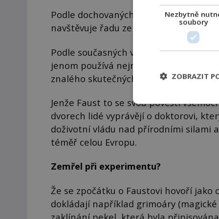
Podle dochovaných historických zdrojů
Nezbytně nutn
soubory
navštěvuje řadu zemí a s oblibou předv
Podle současných vědců patrně, ostat
jenom používá nejrůznější iluze a efekt
ZOBRAZIT P
znalého skutečných tajemných sil.
Jenže Faust to se svou pověstí všemoc
dvorech lidé vyprávějí o doktorovi, kte
doživotní vládu nad přírodními silami 
téměř celou Evropu.
Zemřel při experimentu?
Že se zpočátku o Faustovi hovoří jako 
dokládají například grimoáry (magické kn
zaklínání pekel, která byla připisován