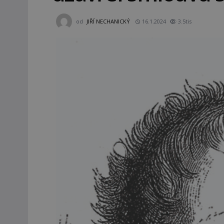
od
JIŘÍ NECHANICKÝ
16.1.2024
3.5tis