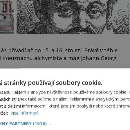
 přivádí až do 15. a 16. století. Právě v téhle
 Kreuznachu alchymista a mág Johann Georg
 stránky používají soubory cookie.
NÍ
Lady Lara jako plovoucí
sen
bsahu, reklam a analýze návštěvnosti používáme soubory cookie. 
šich stránek také sdílíme s našimi reklamními a analytickými partn
Přepychová dispozice jachty je
ckém
kombinací luxusu s praktickým a
s dalšími informacemi, které jste jim poskytli nebo které shromá
zcela
efektivním. Dokonalost v každém
lužeb.
Více informací
detailu představuje značka Fendi
ově
Casa, kterou byly vybaveny její
ohou
rezidenceonline.cz
paluby. Monacký přístav nabízí
CHNY PARTNERY
(1616) →
každoročn...