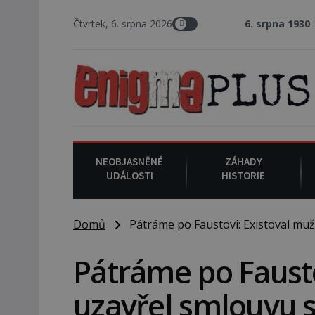
Čtvrtek, 6. srpna 2026
6. srpna 1930
: Americký vrchní
NEOBJASNĚNÉ
ZÁHADY
UDÁLOSTI
HISTORIE
Domů
Pátráme po Faustovi: Existoval muž
Pátráme po Fausto
uzavřel smlouvu 