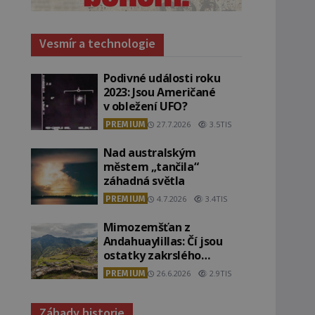
Vesmír a technologie
Podivné události roku
2023: Jsou Američané
v obležení UFO?
PREMIUM
27.7.2026
3.5TIS
Nad australským
městem „tančila“
záhadná světla
PREMIUM
4.7.2026
3.4TIS
Mimozemšťan z
Andahuaylillas: Čí jsou
ostatky zakrslého
stvoření s ohromnou
PREMIUM
26.6.2026
2.9TIS
lebkou?
Záhady historie