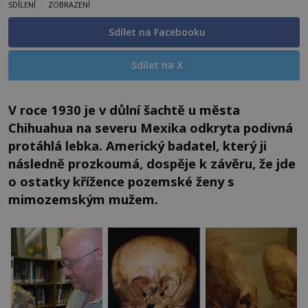
SDÍLENÍ
ZOBRAZENÍ
Sdílet na Facebooku
Sdílet na X
V roce 1930 je v důlní šachtě u města
Chihuahua na severu Mexika odkryta podivná
protáhlá lebka. Americký badatel, který ji
následně prozkoumá, dospěje k závěru, že jde
o ostatky křížence pozemské ženy s
mimozemským mužem.