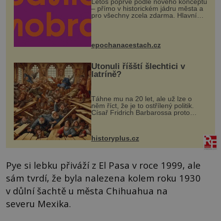
Letos poprvé podle nového konceptu
– přímo v historickém jádru města a
pro všechny zcela zdarma. Hlavní
program se odehraje na Karlově a
Husově náměstí. Návštěvníci se
mohou těšit na víno, burčák, pes...
epochanacestach.cz
Utonuli říšští šlechtici v
latríně?
Táhne mu na 20 let, ale už lze o
něm říct, že je to ostřílený politik.
Císař Fridrich Barbarossa proto
posílá svého syna a dědice Jindřicha
VI. do Erfurtu, aby se stal
prostředníkem při řešení sporu m...
historyplus.cz
Pye si lebku přiváží z El Pasa v roce 1999, ale
sám tvrdí, že byla nalezena kolem roku 1930
v důlní šachtě u města Chihuahua na
severu Mexika.