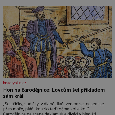
zdálo o jednorožcích, krásných princeznách, statečných
rytířích a létajících dracích.
historyplus.cz
Hon na čarodějnice: Lovcům šel příkladem
sám král
„Sestřičky, sudičky, v dlaně dlaň, vedem se, nesem se
přes moře, pláň, kouzlo teď točme kol a kol.“
Čarodějnice na scéně deklamují a diváci v hledišti