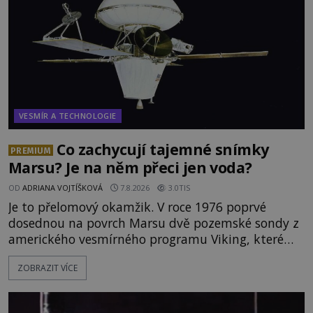
VESMÍR A TECHNOLOGIE
Co zachycují tajemné snímky
PREMIUM
Marsu? Je na něm přeci jen voda?
OD
ADRIANA VOJTÍŠKOVÁ
7.8.2026
3.0TIS
Je to přelomový okamžik. V roce 1976 poprvé
dosednou na povrch Marsu dvě pozemské sondy z
amerického vesmírného programu Viking, které
jsou schopny pořídit fotografie záhadami
ZOBRAZIT VÍCE
opředené rudé planety. Viking 1 zde zaznamená
něco naprosto nečekaného. V marsovské oblasti
zvané Cydonie totiž zachytí podivný útvar