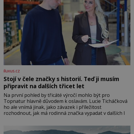
iluxus.cz
Stojí v čele značky s historií. Teď ji musím
připravit na dalších třicet let
Na první pohled by třicáté výročí mohlo být pro
Topnatur hlavně důvodem k oslavám. Lucie Ticháčková
ho ale vnímá jinak, jako závazek i příležitost
rozhodnout, jak má rodinná značka vypadat v dalších l