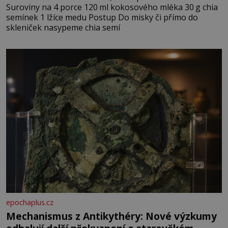
Suroviny na 4 porce 120 ml kokosového mléka 30 g chia
semínek 1 lžíce medu Postup Do misky či přímo do
skleniček nasypeme chia semí
epochaplus.cz
Mechanismus z Antikythéry: Nové výzkumy