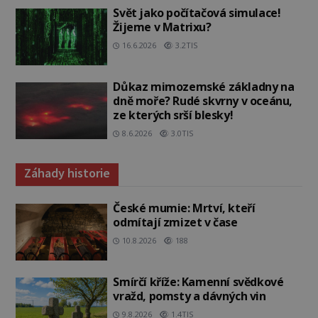
Svět jako počítačová simulace!
Žijeme v Matrixu?
16.6.2026
3.2TIS
Důkaz mimozemské základny na
dně moře? Rudé skvrny v oceánu,
ze kterých srší blesky!
8.6.2026
3.0TIS
Záhady historie
České mumie: Mrtví, kteří
odmítají zmizet v čase
10.8.2026
188
Smírčí kříže: Kamenní svědkové
vražd, pomsty a dávných vin
9.8.2026
1.4TIS