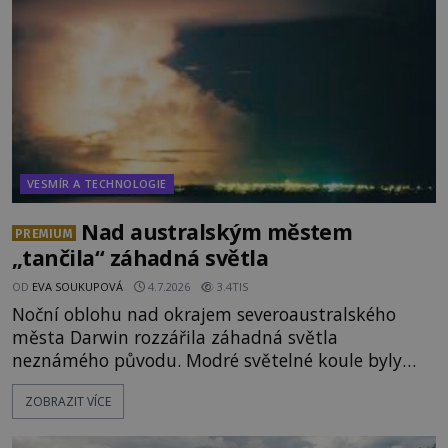
vydává
VESMÍR A TECHNOLOGIE
Nad australským městem
PREMIUM
„tančila“ záhadná světla
OD
EVA SOUKUPOVÁ
4.7.2026
3.4TIS
Noční oblohu nad okrajem severoaustralského
města Darwin rozzářila záhadná světla
neznámého původu. Modré světelné koule byly
viditelné nejméně dvacet minut, během nichž se
ZOBRAZIT VÍCE
opakovaně objevovaly a zase mizely. Svědek, který
úkaz zachytil na mobilní telefon, se domnívá, že