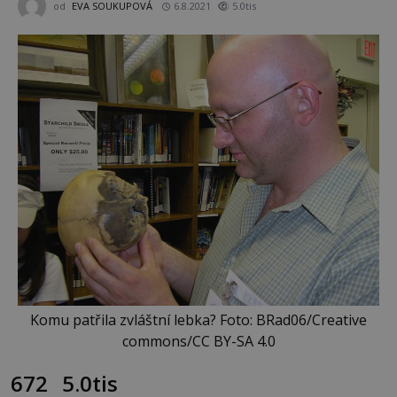
od
EVA SOUKUPOVÁ
6.8.2021
5.0tis
Komu patřila zvláštní lebka? Foto: BRad06/Creative
commons/CC BY-SA 4.0
672
5.0tis