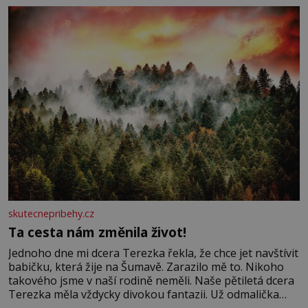
se na koloběžce a den zakončit poznáváním památek ve
Velkých Losinách nebo v termálním
skutecnepribehy.cz
Ta cesta nám změnila život!
Jednoho dne mi dcera Terezka řekla, že chce jet navštívit
babičku, která žije na Šumavě. Zarazilo mě to. Nikoho
takového jsme v naší rodině neměli. Naše pětiletá dcera
Terezka měla vždycky divokou fantazii. Už odmalička
milovala svět pohádek. Každou chvilku mi říkala, že se jí