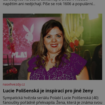
napětím ani nedýchají. Píše se rok 1606 a populární
anglický dramatik William Shakespeare uvádí svou
Tragédii o Macbethovi. Napsal ji pro krále Jakuba I., jenž
v roce 1603 vystřídal
nasehvezdy.cz
Lucie Polišenská je inspirací pro jiné ženy
Sympatická hvězda seriálu Polabí Lucie Polišenská (40)
fanoušky pořádně překvapila. Žena, která je známa svou