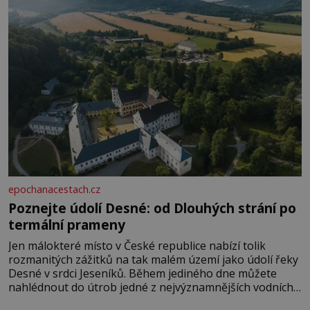
epochanacestach.cz
Poznejte údolí Desné: od Dlouhých strání po
termální prameny
Jen málokteré místo v České republice nabízí tolik
rozmanitých zážitků na tak malém území jako údolí řeky
Desné v srdci Jeseníků. Během jediného dne můžete
nahlédnout do útrob jedné z nejvýznamnějších vodních
elektráren v Evropě, vydat se na horské hřebeny, projet