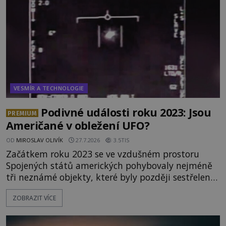
připomínající lidskou tvář. NASA (Národní úřad
VESMÍR A TECHNOLOGIE
Podivné události roku 2023: Jsou
PREMIUM
Američané v obležení UFO?
OD
MIROSLAV OLIVÍK
27.7.2026
3.5TIS
Začátkem roku 2023 se ve vzdušném prostoru
Spojených států amerických pohybovaly nejméně
tři neznámé objekty, které byly později sestřeleny.
Do dnešních dnů nebyly trosky těchto létajících
ZOBRAZIT VÍCE
těles objeveny. Je možné, že šlo o nějaké nové
armádní výzkumné technologie? Nebo snad byly
mimozemského původu? Dne 4. února roku 2023