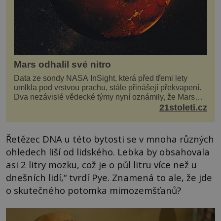
Mars odhalil své nitro
Data ze sondy NASA InSight, která před třemi lety
umlkla pod vrstvou prachu, stále přinášejí překvapení.
Dva nezávislé vědecké týmy nyní oznámily, že Mars
má nejen plášť plný trosek z dávných impaktů,...
21stoleti.cz
Řetězec DNA u této bytosti se v mnoha různých
ohledech liší od lidského. Lebka by obsahovala
asi 2 litry mozku, což je o půl litru více než u
dnešních lidí,“ tvrdí Pye. Znamená to ale, že jde
o skutečného potomka mimozemšťanů?