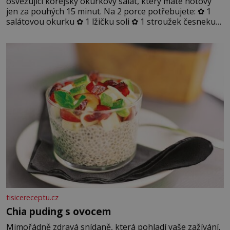
osvěžující korejský okurkový salát, který máte hotový
jen za pouhých 15 minut. Na 2 porce potřebujete: ✿ 1
salátovou okurku ✿ 1 lžičku soli ✿ 1 stroužek česneku
✿ 1 lžíci sójové omáčky ✿ 1 lžíci rýžového octa ✿ 1 lžičku
sezamového oleje ✿ 1 lžičku chilli ✿ 1 lžičku cukru ✿ 1
jarní cibulku ✿ 1 lžíci sezamových semínek
tisicereceptu.cz
Chia puding s ovocem
Mimořádně zdravá snídaně, která pohladí vaše zažívání.