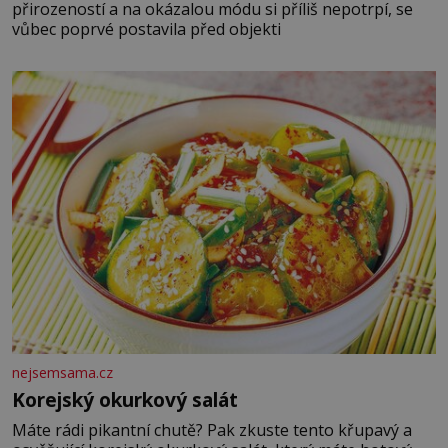
přirozeností a na okázalou módu si příliš nepotrpí, se
vůbec poprvé postavila před objekti
nejsemsama.cz
Korejský okurkový salát
Máte rádi pikantní chutě? Pak zkuste tento křupavý a