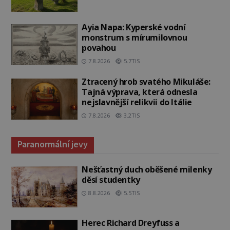
Ayia Napa: Kyperské vodní
monstrum s mírumilovnou
povahou
7.8.2026
5.7TIS
Ztracený hrob svatého Mikuláše:
Tajná výprava, která odnesla
nejslavnější relikvii do Itálie
7.8.2026
3.2TIS
Paranormální jevy
Nešťastný duch oběšené milenky
děsí studentky
8.8.2026
5.5TIS
Herec Richard Dreyfuss a