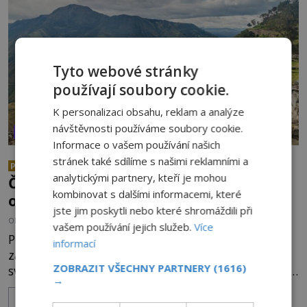
mohlo jít o návštěvu ze světa duchů. Záhadný
záznam okamžitě rozpoutal deb
Tyto webové stránky
používají soubory cookie.
K personalizaci obsahu, reklam a analýze
návštěvnosti používáme soubory cookie.
VESMÍR A TECHNOLOGIE
Informace o vašem používání našich
stránek také sdílíme s našimi reklamními a
Mimozemšťan z Andahuaylillas:
PREMIUM
analytickými partnery, kteří je mohou
Čí jsou ostatky zakrslého stvoření s
kombinovat s dalšími informacemi, které
ohromnou lebkou?
jste jim poskytli nebo které shromáždili při
OD
ANDREA ŠULCOVÁ
26.6.2026
2.9TIS
vašem používání jejich služeb.
Více
Peruánský antropolog Renato Davila Riquelme
informací
zatajil dech. To, co zrovna našel, není z tohoto
ZOBRAZIT VŠECHNY PARTNERY
(1616)
světa. Nemůže být! Zaměstnanec malého muzea v
→
peruánském městečku Andahuaylillas nedaleko
ZOBRAZIT VÍCE
legendárního Cuzca pomalu sestupuje z posvátné