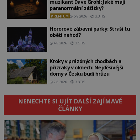
muzikant Dave Grohl: Jaké mají
paranormální zážitky?
PREMIUM
5.8.2026
3.3TIS
Hororové zábavní parky: Straší tu
oběti nehod?
4.8.2026
3.5TIS
Kroky v prázdných chodbách a
přízraky v oknech: Nejděsivější
domy v Česku budí hrůzu
2.8.2026
3.3TIS
NENECHTE SI UJÍT DALŠÍ ZAJÍMAVÉ
ČLÁNKY