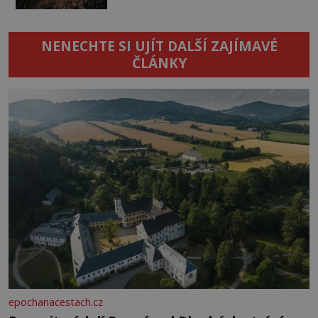
NENECHTE SI UJÍT DALŠÍ ZAJÍMAVÉ
ČLÁNKY
epochanacestach.cz