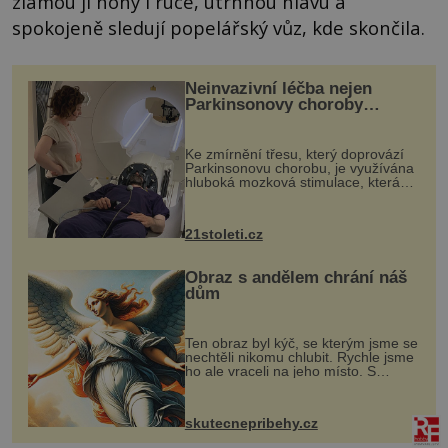
zlámou jí nohy i ruce, utrhnou hlavu a
spokojeně sledují popelářský vůz, kde skončila.
Neinvazivní léčba nejen
Parkinsonovy choroby
pomocí ultrazvukové
„helmy“
Ke zmírnění třesu, který doprovází
Parkinsonovu chorobu, je využívána
hluboká mozková stimulace, která
však vyžaduje vysoce invazivní
zákrok. Ultrazvuk zase není vhodný
k dostatečně přesnému zacílení ...
21stoleti.cz
Obraz s andělem chrání náš
dům
Ten obraz byl kýč, se kterým jsme se
nechtěli nikomu chlubit. Rychle jsme
ho ale vraceli na jeho místo. S
manželem Vaškem jsme si pořídili
chaloupku, takový domek na severu
Čech, kde jsme si naplánova...
skutecnepribehy.cz