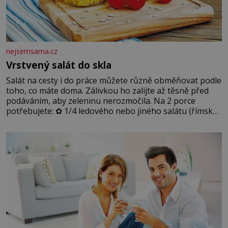
nejsemsama.cz
Vrstvený salát do skla
Salát na cesty i do práce můžete různě obměňovat podle
toho, co máte doma. Zálivkou ho zalijte až těsně před
podáváním, aby zeleninu nerozmočila. Na 2 porce
potřebujete: ✿ 1/4 ledového nebo jiného salátu (římský
salát, polníček…) ✿ 1 malá konzerva kukuřice ✿ ½
okurky ✿ 2 rajčata Zálivka: ✿ 4 lžíce olivového oleje ✿ 1
lžíci citronové šťávy ✿ ½ stroužku