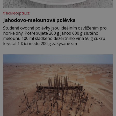
tisicereceptu.cz
Jahodovo-melounová polévka
Studené ovocné polévky jsou ideálním osvěžením pro
horké dny. Potřebujete 200 g jahod 600 g žlutého
melounu 100 ml sladkého dezertního vína 50 g cukru
krystal 1 lžíci medu 200 g zakysané sm