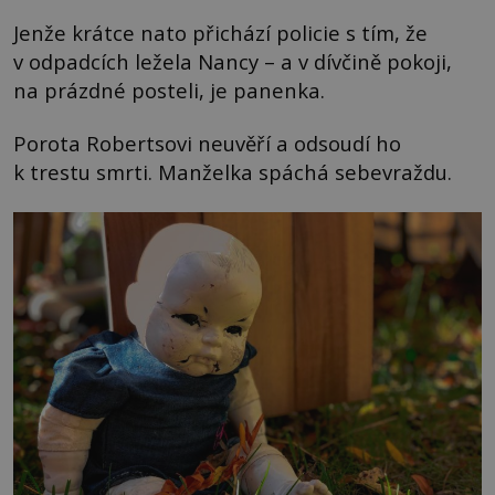
Jenže krátce nato přichází policie s tím, že
v odpadcích ležela Nancy – a v dívčině pokoji,
na prázdné posteli, je panenka.
Porota Robertsovi neuvěří a odsoudí ho
k trestu smrti. Manželka spáchá sebevraždu.