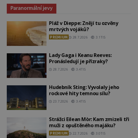
Paranormální jevy
Pláž v Dieppe: Znějí tu ozvěny
mrtvých vojáků?
PREMIUM
28.7.2026
3.1TIS
Lady Gaga i Keanu Reeves:
Pronásledují je přízraky?
28.7.2026
3.4TIS
Hudebník Sting: Vyvolaly jeho
rockové hity temnou sílu?
23.7.2026
3.4TIS
Strážci Eilean Mòr: Kam zmizeli tři
muži z opuštěného majáku?
PREMIUM
22.7.2026
3.0TIS