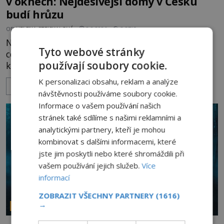
v oknech: Nejděsivější domy v Česku
budí hrůzu
OD
HELENA STEJSKALOVÁ
2.8.2026
3.3TIS
Nejsou to jen staré pověsti vyprávěné u ohně. Po
Tyto webové stránky
celé naší republice stojí domy, statky a zámky,
používají soubory cookie.
které mají pověst míst, kde se zjevují přízraky,
ozývají nevysvětlitelné zvuky nebo se dějí podivné
K personalizaci obsahu, reklam a analýze
ZOBRAZIT VÍCE
jevy. Zatímco historici většinou hledají racionální
návštěvnosti používáme soubory cookie.
vysvětlení, záhadologové upozorňují, že některé
Informace o vašem používání našich
lokality vykazují nápadně podobná svědectví po
stránek také sdílíme s našimi reklamními a
celé generace. A právě tato opakující se svědectví
analytickými partnery, kteří je mohou
ud
kombinovat s dalšími informacemi, které
jste jim poskytli nebo které shromáždili při
vašem používání jejich služeb.
Více
informací
ZOBRAZIT VŠECHNY PARTNERY
(1616)
→
PARANORMÁLNÍ JEVY