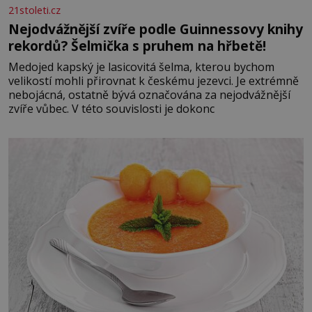
21stoleti.cz
Nejodvážnější zvíře podle Guinnessovy knihy
rekordů? Šelmička s pruhem na hřbetě!
Medojed kapský je lasicovitá šelma, kterou bychom
velikostí mohli přirovnat k českému jezevci. Je extrémně
nebojácná, ostatně bývá označována za nejodvážnější
zvíře vůbec. V této souvislosti je dokonc