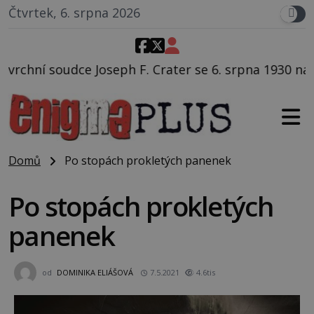
Čtvrtek, 6. srpna 2026
 Crater se 6. srpna 1930 navečeří ve své oblíbené res
Domů
Po stopách prokletých panenek
Po stopách prokletých
panenek
od
DOMINIKA ELIÁŠOVÁ
7.5.2021
4.6tis