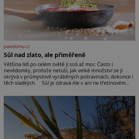
panidomu.cz
Sůl nad zlato, ale přiměřeně
Většina lidí po celém světě jí soli až moc. Často i
nevědomky, protože netuší, jak velké množství se jí
skrývá v průmyslově vyráběných potravinách, dokonce i
těch sladkých. Sůl je zdravá Ale v ani ne třetinovém
množství, než je pro většinu populace běžné. Její
základní složky– sodík a chlór – jsou zásadní pro
správné hospodaření