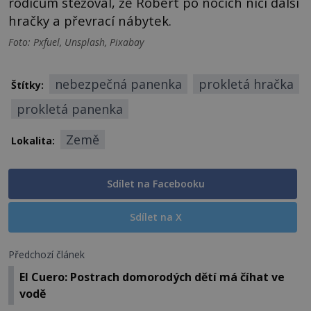
rodičům stěžoval, že Robert po nocích ničí další
hračky a převrací nábytek.
Foto: Pxfuel, Unsplash, Pixabay
nebezpečná panenka
prokletá hračka
Štítky:
prokletá panenka
Země
Lokalita:
Sdílet na Facebooku
Sdílet na X
Předchozí článek
El Cuero: Postrach domorodých dětí má číhat ve
vodě