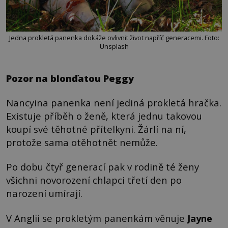
Jedna prokletá panenka dokáže ovlivnit život napříč generacemi. Foto:
Unsplash
Pozor na blonďatou Peggy
Nancyina panenka není jediná prokletá hračka.
Existuje příběh o ženě, která jednu takovou
koupí své těhotné přítelkyni. Žárlí na ní,
protože sama otěhotnět nemůže.
Po dobu čtyř generací pak v rodině té ženy
všichni novorození chlapci třetí den po
narození umírají.
V Anglii se prokletým panenkám věnuje
Jayne