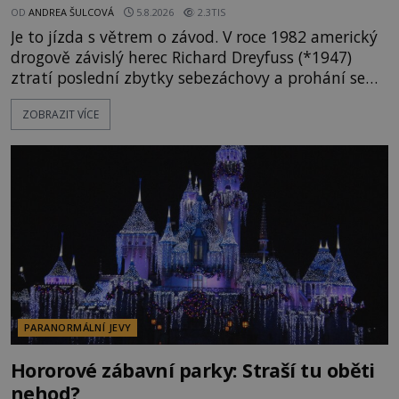
OD
ANDREA ŠULCOVÁ
5.8.2026
2.3TIS
Je to jízda s větrem o závod. V roce 1982 americký
drogově závislý herec Richard Dreyfuss (*1947)
ztratí poslední zbytky sebezáchovy a prohání se
po silnicích ve svém mercedesu jako utržený ze
ZOBRAZIT VÍCE
řetězu. Vše vyvrcholí katastrofou, když to Dreyfuss
napálí v plné rychlosti do stromu! Policie ve vraku
následně nalezne schovaný kokain. Tímto
momentem se slavnému
PARANORMÁLNÍ JEVY
Hororové zábavní parky: Straší tu oběti
nehod?