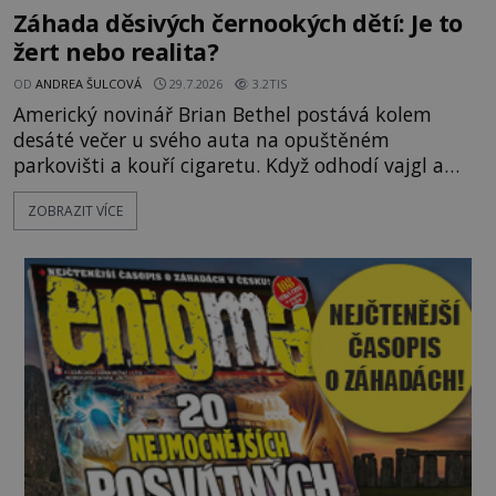
Záhada děsivých černookých dětí: Je to
žert nebo realita?
OD
ANDREA ŠULCOVÁ
29.7.2026
3.2TIS
Americký novinář Brian Bethel postává kolem
desáté večer u svého auta na opuštěném
parkovišti a kouří cigaretu. Když odhodí vajgl a
chystá se nastoupit do auta, přijdou k němu dva
ZOBRAZIT VÍCE
mladí chlapci, kterým může být okolo 14 let.
„Pane, byl byste tak laskav a svezl nás domů? Je to
pouhých několik minut od tohoto parkoviště,“
zeptá se suverénně jeden z nich. P