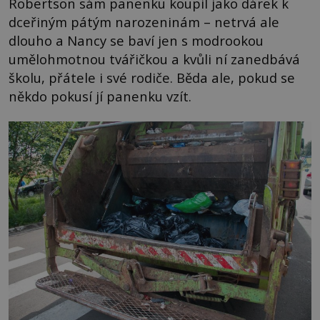
Robertson sám panenku koupil jako dárek k
dceřiným pátým narozeninám – netrvá ale
dlouho a Nancy se baví jen s modrookou
umělohmotnou tvářičkou a kvůli ní zanedbává
školu, přátele i své rodiče. Běda ale, pokud se
někdo pokusí jí panenku vzít.