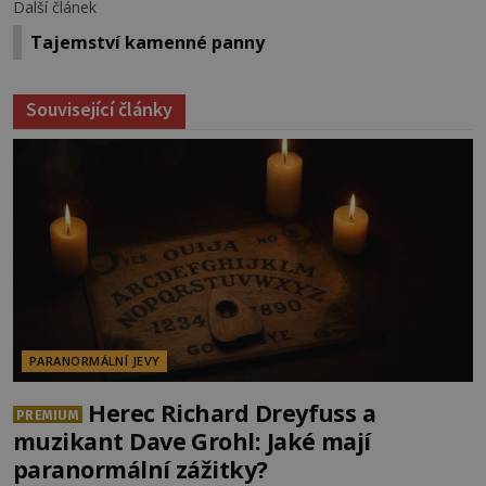
Další článek
Tajemství kamenné panny
Související články
PARANORMÁLNÍ JEVY
Herec Richard Dreyfuss a
PREMIUM
muzikant Dave Grohl: Jaké mají
paranormální zážitky?