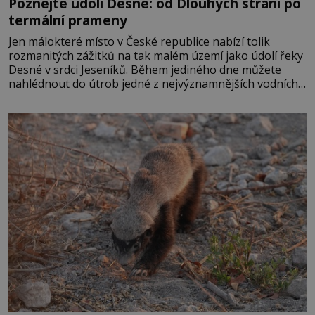
Poznejte údolí Desné: od Dlouhých strání po
termální prameny
Jen málokteré místo v České republice nabízí tolik
rozmanitých zážitků na tak malém území jako údolí řeky
Desné v srdci Jeseníků. Během jediného dne můžete
nahlédnout do útrob jedné z nejvýznamnějších vodních
elektráren v Evropě, vydat se na horské hřebeny, projet
se na koloběžce a den zakončit poznáváním památek ve
Velkých Losinách nebo v termálním