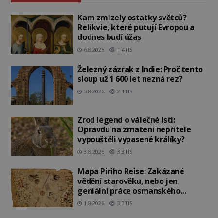
Kam zmizely ostatky světců?
Relikvie, které putují Evropou a
dodnes budí úžas
6.8.2026
1.4TIS
Železný zázrak z Indie: Proč tento
sloup už 1 600 let nezná rez?
5.8.2026
2.1TIS
Zrod legend o válečné lsti:
Opravdu na zmatení nepřítele
vypouštěli vypasené králíky?
3.8.2026
3.3TIS
Mapa Piriho Reise: Zakázané
vědění starověku, nebo jen
geniální práce osmanského
admirála?
1.8.2026
3.3TIS