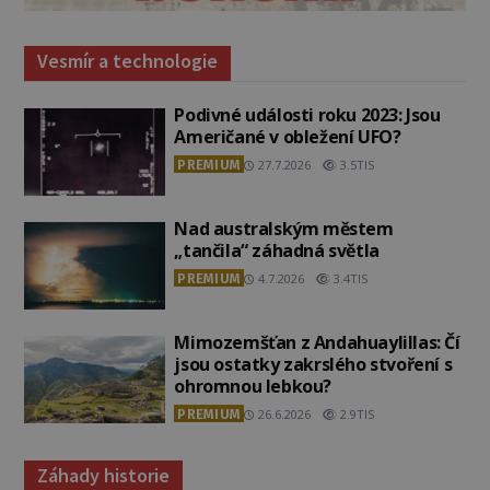
Vesmír a technologie
Podivné události roku 2023: Jsou
Američané v obležení UFO?
PREMIUM
27.7.2026
3.5TIS
Nad australským městem
„tančila“ záhadná světla
PREMIUM
4.7.2026
3.4TIS
Mimozemšťan z Andahuaylillas: Čí
jsou ostatky zakrslého stvoření s
ohromnou lebkou?
PREMIUM
26.6.2026
2.9TIS
Záhady historie