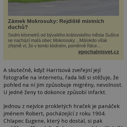
Zámek Mokrosuky: Rejdiště místních
duchů?
Sedm kilometrů od bývalého královského města Sušice
se nachází malá obec Mokrosuky…Málokdo však
zřejmě ví, že v tomto klidném, poměrně řídce
navštěvovaném koutu vesnické Šumavy se nachází
epochalnisvet.cz
několi...
A skutečně, když Harrisová zveřejní její
fotografie na internetu, řada lidí si stěžuje, že
pohled na ní jim způsobuje migrény, nevolnost.
U jedné ženy to dokonce způsobí infarkt.
Jednou z nejvíce prokletých hraček je panáček
jménem Robert, pocházející z roku 1904.
Chlapec Eugene, který ho dostal, si pak