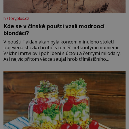
historyplus.cz
Kde se v čínské poušti vzali modroocí
blonďáci?
V poušti Taklamakan byla koncem minulého století
objevena stovka hrobů s téměř netknutými mumiemi.
Všichni mrtví byli pohřbeni s úctou a četnými milodary.
Asi nejvíc přitom vědce zaujal hrob tříměsíčního
chlapečka s modrou filcovou čapkou, z níž se draly
blonďaté vlásky. Fakt, že jsou těla dávných lidí nesmírně
dobře zachovalá, přičítají odborníci zdejším klimatickým
podmínkám. Sucho, prosolené písky a extrémně