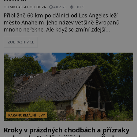
OD
MICHAELA HOLUBOVÁ
4.8.2026
3.0TIS
Přibližně 60 km po dálnici od Los Angeles leží
město Anaheim. Jeho název většině Evropanů
mnoho neřekne. Ale když se zmíní zdejší
Disneyland, je hned jasno. Zábavní park vyroste na
ZOBRAZIT VÍCE
poklidném místě bývalého sadu pomerančovníků.
Klid tu teď rozhodně nepanuje, park navštíví
kolem 17 000 000 zábavychtivých lidí ročně. A ač je
velká snaha to utajit, někteří z
PARANORMÁLNÍ JEVY
Kroky v prázdných chodbách a přízraky