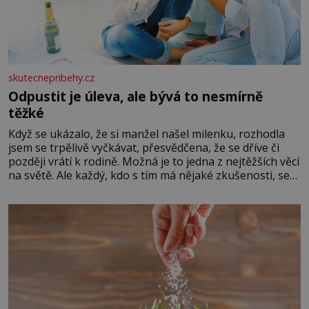
skutecnepribehy.cz
Odpustit je úleva, ale bývá to nesmírně
těžké
Když se ukázalo, že si manžel našel milenku, rozhodla
jsem se trpělivě vyčkávat, přesvědčena, že se dříve či
později vrátí k rodině. Možná je to jedna z nejtěžších věcí
na světě. Ale každý, kdo s tím má nějaké zkušenosti, se
zapřísahá, že pokud odpustíte, znatelně se vám uleví.
Když se ke mně doneslo, že si manžel pořídil milenku,