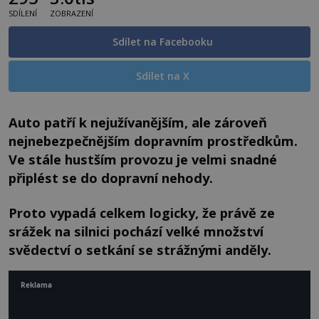
SDÍLENÍ
ZOBRAZENÍ
Sdílet na Facebooku
Sdílet na X
Auto patří k nejužívanějším, ale zároveň
nejnebezpečnějším dopravním prostředkům.
Ve stále hustším provozu je velmi snadné
připlést se do dopravní nehody.
Proto vypadá celkem logicky, že právě ze
srážek na silnici pochází velké množství
svědectví o setkání se strážnými anděly.
Reklama