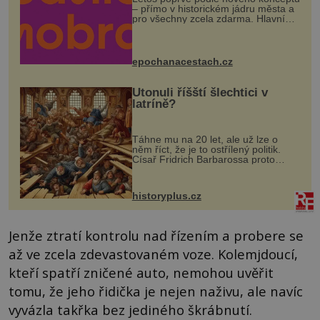
– přímo v historickém jádru města a
pro všechny zcela zdarma. Hlavní
program se odehraje na Karlově a
Husově náměstí. Návštěvníci se
mohou těšit na víno, burčák, pes...
epochanacestach.cz
Utonuli říšští šlechtici v
latríně?
Táhne mu na 20 let, ale už lze o
něm říct, že je to ostřílený politik.
Císař Fridrich Barbarossa proto
posílá svého syna a dědice Jindřicha
VI. do Erfurtu, aby se stal
prostředníkem při řešení sporu m...
historyplus.cz
Jenže ztratí kontrolu nad řízením a probere se
až ve zcela zdevastovaném voze. Kolemjdoucí,
kteří spatří zničené auto, nemohou uvěřit
tomu, že jeho řidička je nejen naživu, ale navíc
vyvázla takřka bez jediného škrábnutí.