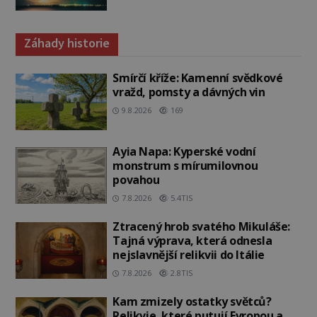
Záhady historie
Smírčí kříže: Kamenní svědkové
vražd, pomsty a dávných vin
9.8.2026
169
Ayia Napa: Kyperské vodní
monstrum s mírumilovnou
povahou
7.8.2026
5.4TIS
Ztracený hrob svatého Mikuláše:
Tajná výprava, která odnesla
nejslavnější relikvii do Itálie
7.8.2026
2.8TIS
Kam zmizely ostatky světců?
Relikvie, které putují Evropou a