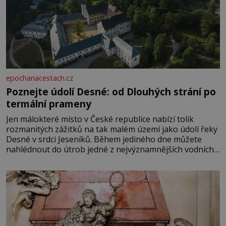
epochanacestach.cz
Poznejte údolí Desné: od Dlouhých strání po
termální prameny
Jen málokteré místo v České republice nabízí tolik
rozmanitých zážitků na tak malém území jako údolí řeky
Desné v srdci Jeseníků. Během jediného dne můžete
nahlédnout do útrob jedné z nejvýznamnějších vodních
elektráren v Evropě, vydat se na horské hřebeny, projet
se na koloběžce a den zakončit poznáváním památek ve
Velkých Losinách nebo v termálním