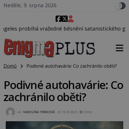
Neděle, 9. srpna 2026
ažedné běsnění satanistického gangu vedeného Char
Domů
Podivné autohavárie: Co zachránilo oběti?
Podivné autohavárie: Co
zachránilo oběti?
od
KAROLÍNA TRNKOVÁ
16.10.2025
3.0tis