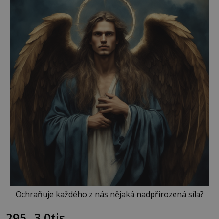
Ochraňuje každého z nás nějaká nadpřirozená síla?
295
3.0tis