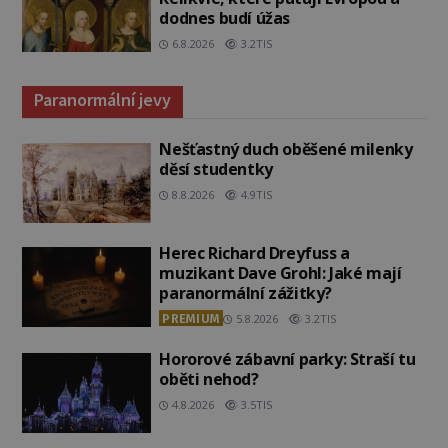
dodnes budí úžas
6.8.2026
3.2TIS
Paranormální jevy
Nešťastný duch oběšené milenky
děsí studentky
8.8.2026
4.9TIS
Herec Richard Dreyfuss a
muzikant Dave Grohl: Jaké mají
paranormální zážitky?
PREMIUM
5.8.2026
3.2TIS
Hororové zábavní parky: Straší tu
oběti nehod?
4.8.2026
3.5TIS