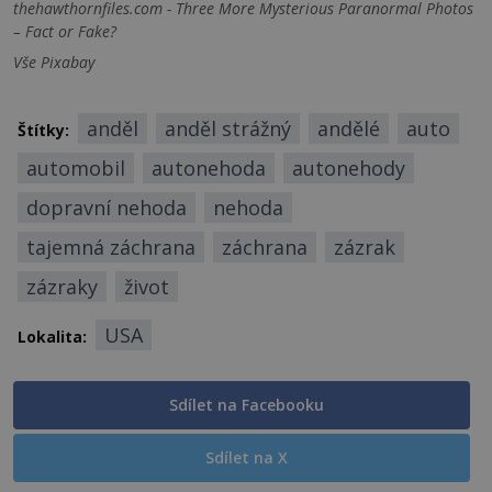
thehawthornfiles.com - Three More Mysterious Paranormal Photos
– Fact or Fake?
Vše Pixabay
anděl
anděl strážný
andělé
auto
Štítky:
automobil
autonehoda
autonehody
dopravní nehoda
nehoda
tajemná záchrana
záchrana
zázrak
zázraky
život
USA
Lokalita:
Sdílet na Facebooku
Sdílet na X