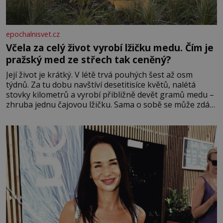
epochalnisvet.cz
Včela za celý život vyrobí lžičku medu. Čím je
pražský med ze střech tak ceněný?
Její život je krátký. V létě trvá pouhých šest až osm
týdnů. Za tu dobu navštíví desetitisíce květů, nalétá
stovky kilometrů a vyrobí přibližně devět gramů medu –
zhruba jednu čajovou lžičku. Sama o sobě se může zdát
bezvýznamná. Teprve když se spojí s dalšími desítkami
tisíc příslušnic svého včelstva, vznikne jeden z
nejdokonalejších organismů