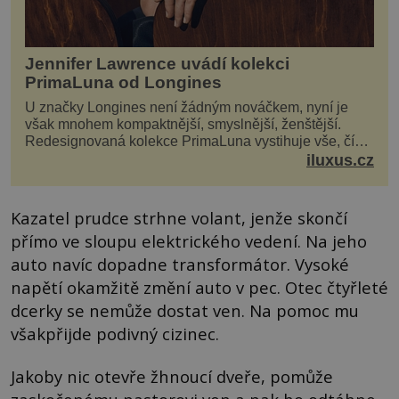
Jennifer Lawrence uvádí kolekci
PrimaLuna od Longines
U značky Longines není žádným nováčkem, nyní je
však mnohem kompaktnější, smyslnější, ženštější.
Redesignovaná kolekce PrimaLuna vystihuje vše, čím
je značka Longines dnes a čím byla i před sto dvacet...
iluxus.cz
Kazatel prudce strhne volant, jenže skončí
přímo ve sloupu elektrického vedení. Na jeho
auto navíc dopadne transformátor. Vysoké
napětí okamžitě změní auto v pec. Otec čtyřleté
dcerky se nemůže dostat ven. Na pomoc mu
všakpřijde podivný cizinec.
Jakoby nic otevře žhnoucí dveře, pomůže