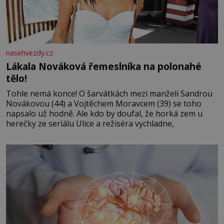
nasehvezdy.cz
Lákala Nováková řemeslníka na polonahé
tělo!
Tohle nemá konce! O šarvátkách mezi manželi Sandrou
Novákovou (44) a Vojtěchem Moravcem (39) se toho
napsalo už hodně. Ale kdo by doufal, že horká zem u
herečky ze seriálu Ulice a režiséra vychladne,