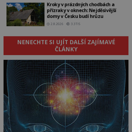
Kroky v prázdných chodbách a
přízraky v oknech: Nejděsivější
domy v Česku budí hrůzu
2.8.2026
3.3TIS
NENECHTE SI UJÍT DALŠÍ ZAJÍMAVÉ
ČLÁNKY