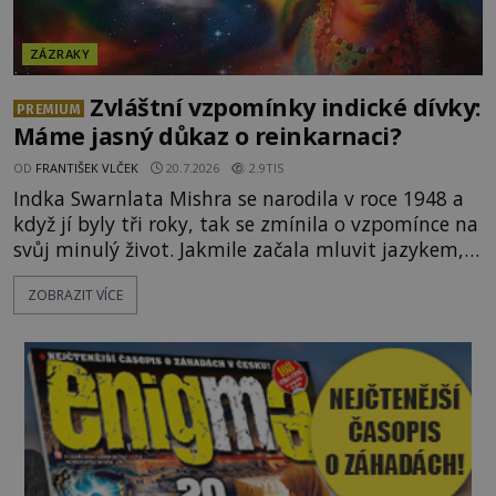
ZÁZRAKY
Zvláštní vzpomínky indické dívky:
PREMIUM
Máme jasný důkaz o reinkarnaci?
OD
FRANTIŠEK VLČEK
20.7.2026
2.9TIS
Indka Swarnlata Mishra se narodila v roce 1948 a
když jí byly tři roky, tak se zmínila o vzpomínce na
svůj minulý život. Jakmile začala mluvit jazykem,
který nikdo nezná, začali rodiče její podivné
ZOBRAZIT VÍCE
chování brát vážně. Je snad důkazem reinkarnace?
Swarnlata Mishra se narodila v Indii v roce 1948.
Na první pohled se zdá, že to bu