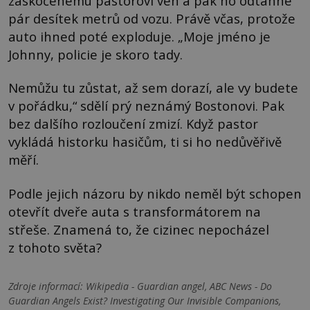
zaskočenému pastorovi ven a pak ho odtáhne
pár desítek metrů od vozu. Právě včas, protože
auto ihned poté exploduje. „Moje jméno je
Johnny, policie je skoro tady.
Nemůžu tu zůstat, až sem dorazí, ale vy budete
v pořádku,“ sdělí prý neznámý Bostonovi. Pak
bez dalšího rozloučení zmizí. Když pastor
vykládá historku hasičům, ti si ho nedůvěřivě
měří.
Podle jejich názoru by nikdo neměl být schopen
otevřít dveře auta s transformátorem na
střeše. Znamená to, že cizinec nepocházel
z tohoto světa?
Zdroje informací:
Wikipedia - Guardian angel, ABC News - Do
Guardian Angels Exist? Investigating Our Invisible Companions,