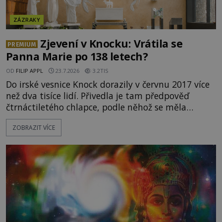
ZÁZRAKY
Zjevení v Knocku: Vrátila se
PREMIUM
Panna Marie po 138 letech?
OD
FILIP APPL
23.7.2026
3.2TIS
Do irské vesnice Knock dorazily v červnu 2017 více
než dva tisíce lidí. Přivedla je tam předpověď
čtrnáctiletého chlapce, podle něhož se měla
přesně ve tři hodiny odpoledne zjevit Panna Marie.
ZOBRAZIT VÍCE
Když slunce vystoupilo z mraků, část davu začala
křičet, že se na nebi odehrává zázrak. Splnilo se
chlapcovo proroctví, nebo poutníci spatřili pouze
neobvyklou hru světla? [gallery
ids="170530,170531,1705