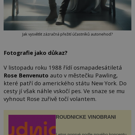
Jak vysvětlit zázračná přežití účastníků autonehod?
Fotografie jako důkaz?
V listopadu roku 1988 řídí osmapadesátiletá
Rose Benvenuto
auto v městečku Pawling,
které patří do amerického státu New York. Do
cesty jí však náhle vskočí pes. Ve snaze se mu
vyhnout Rose zuřivě točí volantem.
ROUDNICKÉ VINOBRANÍ
Letos poprvé podle nového konceptu