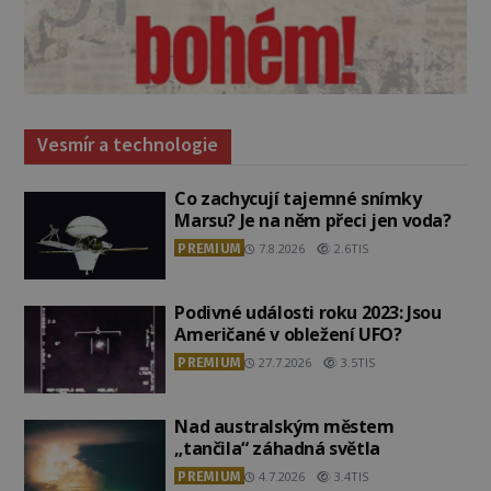
Vesmír a technologie
Co zachycují tajemné snímky
Marsu? Je na něm přeci jen voda?
PREMIUM
7.8.2026
2.6TIS
Podivné události roku 2023: Jsou
Američané v obležení UFO?
PREMIUM
27.7.2026
3.5TIS
Nad australským městem
„tančila“ záhadná světla
PREMIUM
4.7.2026
3.4TIS