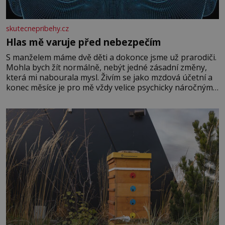
skutecnepribehy.cz
Hlas mě varuje před nebezpečím
S manželem máme dvě děti a dokonce jsme už prarodiči.
Mohla bych žít normálně, nebýt jedné zásadní změny,
která mi nabourala mysl. Živím se jako mzdová účetní a
konec měsíce je pro mě vždy velice psychicky náročným
obdobím. Od té chvíle, co máme vnoučata, mi dcera čím
dál častěji volá o pomoc, co se hlídání týče. Dalo by se