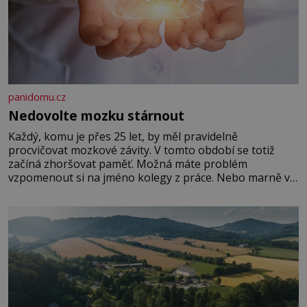
panidomu.cz
Nedovolte mozku stárnout
Každý, komu je přes 25 let, by měl pravidelně
procvičovat mozkové závity. V tomto období se totiž
začíná zhoršovat paměť. Možná máte problém
vzpomenout si na jméno kolegy z práce. Nebo marně v
paměti lovíte název knížky, kterou jste nedávno přečetli.
Je to opravdu tak, s věkem jako kdyby se paměť
rozhodla stávkovat. Cvičte