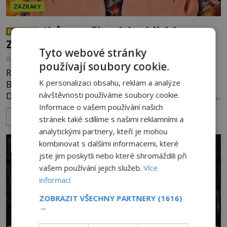
ZÁZRAKY
Chůze po žhavých uhlících:
PREMIUM
Zázrak nebo podvod?
Tyto webové stránky
OD
KAROLÍNA TRNKOVÁ
4.8.2026
3.3TIS
používají soubory cookie.
Rituál chůze po žhavých uhlících je zmiňován i v
K personalizaci obsahu, reklam a analýze
Bibli, první zmínky ale pochází už z doby železné.
Dnes je využíván nejrůznějšími šamany k nalezení
návštěvnosti používáme soubory cookie.
spirituální síly či vnitřního klidu. Jak funguje a proč
Informace o vašem používání našich
ZOBRAZIT VÍCE
si při něm člověk nepopálí nohy, což bylo
stránek také sdílíme s našimi reklamními a
objektivně dokázáno? Je na něm i něco
analytickými partnery, kteří je mohou
nadpřirozeného? Histori
kombinovat s dalšími informacemi, které
jste jim poskytli nebo které shromáždili při
vašem používání jejich služeb.
Více
informací
ZOBRAZIT VŠECHNY PARTNERY
(1616)
→