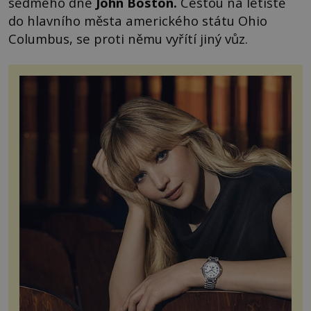
sedmého dne
John Boston
.
Cestou na letiště
do hlavního města amerického státu Ohio
Columbus, se proti němu vyřítí jiný vůz.