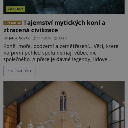
ZÁZRAKY
Tajemství mytických koní a
PREMIUM
ztracená civilizace
OD
JAN A. NOVÁK
30.7.2026
3.6TIS
Koně, moře, podzemí a zemětřesení... Věci, které
na první pohled spolu nemají vůbec nic
společného. A přece je dávné legendy, lidové
pohádky i podvědomí psychicky nemocných lidí
ZOBRAZIT VÍCE
podivným způsobem vzájemně propojují. Je
možné, že tato záhadná spojitost ukrývá nějaké
tajemství pocházející ze samých počátků lidské
civilizace? Nebo dokonce z temných vod minulosti
ještě mnohem hlubších? [g