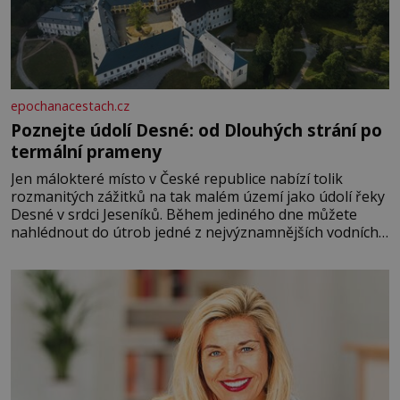
epochanacestach.cz
Poznejte údolí Desné: od Dlouhých strání po
termální prameny
Jen málokteré místo v České republice nabízí tolik
rozmanitých zážitků na tak malém území jako údolí řeky
Desné v srdci Jeseníků. Během jediného dne můžete
nahlédnout do útrob jedné z nejvýznamnějších vodních
elektráren v Evropě, vydat se na horské hřebeny, projet
se na koloběžce a den zakončit poznáváním památek ve
Velkých Losinách nebo v termálním