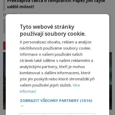
Překvapivá fakta o templářích: Papež jim tajně
udělil milost!
Další článek
Počítačový program Web Bot: Budeme moci svou
Tyto webové stránky
budoucnost vyčíst z internetu?
používají soubory cookie.
K personalizaci obsahu, reklam a analýze
Související články
návštěvnosti používáme soubory cookie.
Informace o vašem používání našich
stránek také sdílíme s našimi reklamními a
analytickými partnery, kteří je mohou
kombinovat s dalšími informacemi, které
jste jim poskytli nebo které shromáždili při
vašem používání jejich služeb.
Více
informací
ZOBRAZIT VŠECHNY PARTNERY
(1616)
→
NEOBJASNĚNÉ UDÁLOSTI