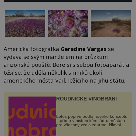
Americká fotografka
Geradine Vargas
se
vydává se svým manželem na průzkum
arizonské pouště. Bere si s sebou fotoaparát a
těší se, že udělá několik snímků okolí
amerického města Vail, ležícího na jihu státu.
ROUDNICKÉ VINOBRANÍ
Letos poprvé podle nového konceptu
– přímo v historickém jádru města a
pro všechny zcela zdarma. Hlavní
program se odehraje na Karlově a
Husově náměstí. Návštěvníci se