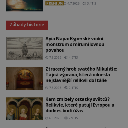
PREMIUM
4.7.2026
3.4TIS
Záhady historie
Ayia Napa: Kyperské vodní
monstrum s mírumilovnou
povahou
7.8.2026
4.6TIS
Ztracený hrob svatého Mikuláše:
Tajná výprava, která odnesla
nejslavnější relikvii do Itálie
7.8.2026
2.1TIS
Kam zmizely ostatky světců?
Relikvie, které putují Evropou a
dodnes budí úžas
6.8.2026
2.9TIS