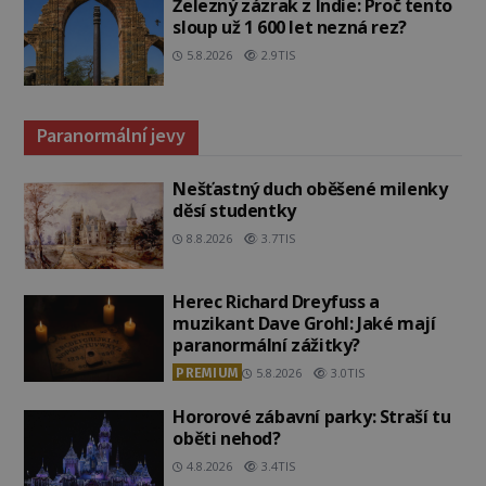
Železný zázrak z Indie: Proč tento
sloup už 1 600 let nezná rez?
5.8.2026
2.9TIS
Paranormální jevy
Nešťastný duch oběšené milenky
děsí studentky
8.8.2026
3.7TIS
Herec Richard Dreyfuss a
muzikant Dave Grohl: Jaké mají
paranormální zážitky?
PREMIUM
5.8.2026
3.0TIS
Hororové zábavní parky: Straší tu
oběti nehod?
4.8.2026
3.4TIS