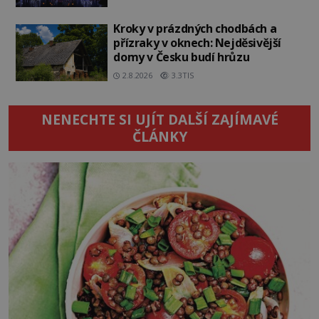
Kroky v prázdných chodbách a
přízraky v oknech: Nejděsivější
domy v Česku budí hrůzu
2.8.2026
3.3TIS
NENECHTE SI UJÍT DALŠÍ ZAJÍMAVÉ
ČLÁNKY