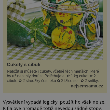
Cukety s cibulí
Naložit si můžete i cukety, včetně těch menších, které
by už nestihly dorůst. Potřebujete: ✿ 1 kg cuket ✿ 2
cibule ✿ 2 stroužky česneku ✿ 2 lžíce soli ✿ 2 snítky
kopru ✿ hrst petrželky Nálev: ✿ 400 m...
nejsemsama.cz
Vysvětlení vypadá logicky, použít ho však nelze.
K fialové hromadě totiž nevedou žádné stopy.