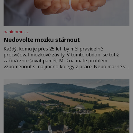
panidomu.cz
Nedovolte mozku stárnout
Každý, komu je přes 25 let, by měl pravidelně
procvičovat mozkové závity. V tomto období se totiž
začíná zhoršovat paměť. Možná máte problém
vzpomenout si na jméno kolegy z práce. Nebo marně v
paměti lovíte název knížky, kterou jste nedávno přečetli.
Je to opravdu tak, s věkem jako kdyby se paměť
rozhodla stávkovat. Cvičte