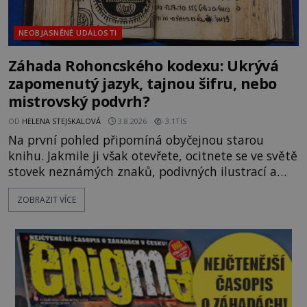
NEOBJASNĚNÉ UDÁLOSTI
Záhada Rohoncského kodexu: Ukrývá
zapomenutý jazyk, tajnou šifru, nebo
mistrovský podvrh?
OD
HELENA STEJSKALOVÁ
3.8.2026
3.1TIS
Na první pohled připomíná obyčejnou starou
knihu. Jakmile ji však otevřete, ocitnete se ve světě
stovek neznámých znaků, podivných ilustrací a
textu, který už téměř dvě století vzdoruje všem
ZOBRAZIT VÍCE
pokusům o rozluštění. Rohoncský kodex patří mezi
největší záhady evropských dějin a dodnes nikdo s
jistotou neví, kdo jej napsal, kdy vznikl ani co
vlastně vypráví. Rohoncský kodex se poprvé
objevuje v roce