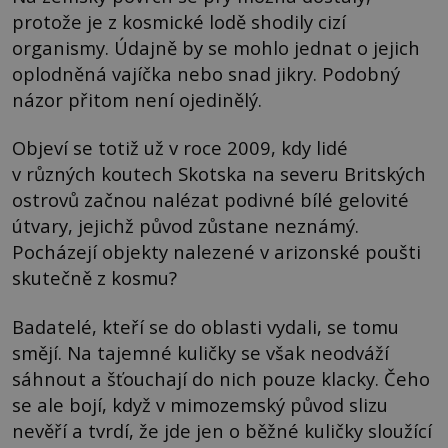
protože je z kosmické lodě shodily cizí
organismy. Údajně by se mohlo jednat o jejich
oplodněná vajíčka nebo snad jikry. Podobný
názor přitom není ojedinělý.
Objeví se totiž už v roce 2009, kdy lidé
v různých koutech Skotska na severu Britských
ostrovů začnou nalézat podivné bílé gelovité
útvary, jejichž původ zůstane neznámý.
Pocházejí objekty nalezené v arizonské poušti
skutečně z kosmu?
Badatelé, kteří se do oblasti vydali, se tomu
smějí. Na tajemné kuličky se však neodváží
sáhnout a šťouchají do nich pouze klacky. Čeho
se ale bojí, když v mimozemský původ slizu
nevěří a tvrdí, že jde jen o běžné kuličky sloužící