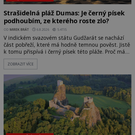
Strašidelná pláž Dumas: Je černý písek
podhoubím, ze kterého roste zlo?
OD
MIREK BRÁT
6.8.2026
5.4TIS
V indickém svazovém státu Gudžarát se nachází
část pobřeží, které má hodně temnou pověst. Jistě
k tomu přispívá i černý písek této pláže. Proč má
pláž takové netypické zbarvení? Nakolik jsou
ZOBRAZIT VÍCE
pravdivé historky, že zde došlo k nevysvětlitelným
zmizením turistů? Ti, kteří se nebojí, nás mohou
následovat. Vstupujeme na pláž Dumas ve městě
Surat. Gu