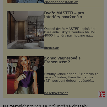
epochanacestach.cz
Dveře MASTER – pro
interiéry navržené s
rozumem i vášní!
Otočné dveře MASTER, opláštění
kůže antik, skrytá zárubeň AKTIVE
40/00 Interiéry navrhované na
zakázku často vyžadují atypické
rozměry nejen nábytku, ale i
otvorových prvků. Technické zázemí
iluxus.cz
dnes umož...
Konec Vagnerové s
Francouzem?
Smutný konec příběhu? Herečka ze
seriálu Studna, Hana Vagnerová
(42), poslední dobou nepůsobí
nejšťastněji. Ačkoli časy její anorexie
jsou už dávno pryč a opět se pyšnila
ženskými křivkami, najednou s...
nasehvezdy.cz
Na zemský povrch se prý možná dostaly,