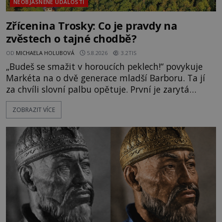
NEOBJASNĚNÉ UDÁLOSTI
Zřícenina Trosky: Co je pravdy na
zvěstech o tajné chodbě?
OD
MICHAELA HOLUBOVÁ
5.8.2026
3.2TIS
„Budeš se smažit v horoucích peklech!“ povykuje
Markéta na o dvě generace mladší Barboru. Ta jí
za chvíli slovní palbu opětuje. První je zarytá
katolička, druhá přesvědčená kališnice. A každá z
ZOBRAZIT VÍCE
nich se usídlí na jedné z věží slavného hradu
Trosky. Šlechtic Ota IV. z Bergova (1399–1452) patří
mezi vůdce protihusitského boje. Za manželku má
skutečně jistou