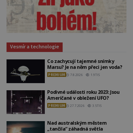
Vesmír a technologie
Co zachycují tajemné snímky
Marsu? Je na něm přeci jen voda?
PREMIUM
7.8.2026
1.9TIS
Podivné události roku 2023: Jsou
Američané v obležení UFO?
PREMIUM
27.7.2026
3.5TIS
Nad australským městem
„tančila“ záhadná světla