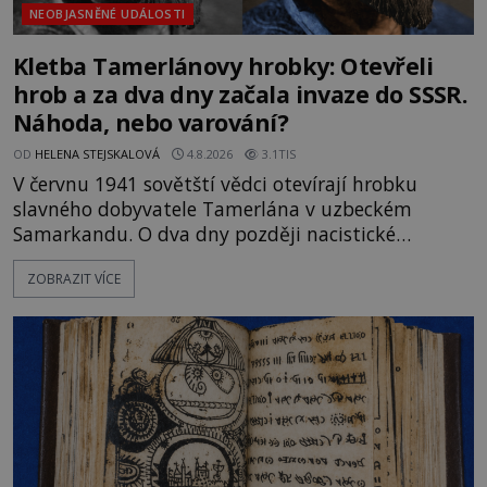
NEOBJASNĚNÉ UDÁLOSTI
Kletba Tamerlánovy hrobky: Otevřeli
hrob a za dva dny začala invaze do SSSR.
Náhoda, nebo varování?
OD
HELENA STEJSKALOVÁ
4.8.2026
3.1TIS
V červnu 1941 sovětští vědci otevírají hrobku
slavného dobyvatele Tamerlána v uzbeckém
Samarkandu. O dva dny později nacistické
Německo zahajuje operaci Barbarossa a napadá
ZOBRAZIT VÍCE
Sovětský svaz. Shoda dat je natolik zarážející, že se
rodí jedna z nejslavnějších „kleteb“ 20. století. Je
na legendě něco pravdy, nebo jde jen o fascinující
souhru okolností? Když antropolog Michail
Gerasimov (1907-1970) a