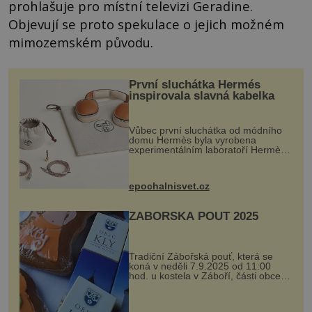
prohlašuje pro místní televizi Geradine.
Objevují se proto spekulace o jejich možném
mimozemském původu.
První sluchátka Hermés
inspirovala slavná kabelka
Vůbec první sluchátka od módního
domu Hermès byla vyrobena
experimentálním laboratoří Hermès
Ateliers Horizons. Elegantní gadget
si vyžádal dva roky vývoje a chlubí
se ručně šitou hovězí kůží a
epochalnisvet.cz
kovový...
ZÁBOŘSKÁ POUŤ 2025
Tradiční Zábořská pouť, která se
koná v neděli 7.9.2025 od 11:00
hod. u kostela v Záboří, části obce
Kly u Mělníka. V programu naleznete
komentovanou prohlídku kostela,
dobovou hudbu, řemesla, atrakce...