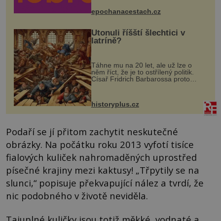
mohou těšit na víno, burčák, pes...
epochanacestach.cz
Utonuli říšští šlechtici v
latríně?
Táhne mu na 20 let, ale už lze o
něm říct, že je to ostřílený politik.
Císař Fridrich Barbarossa proto
posílá svého syna a dědice Jindřicha
VI. do Erfurtu, aby se stal
prostředníkem při řešení sporu m...
historyplus.cz
Podaří se jí přitom zachytit neskutečné
obrázky. Na počátku roku 2013 vyfotí tisíce
fialových kuliček nahromaděných uprostřed
písečné krajiny mezi kaktusy! „Třpytily se na
slunci,“ popisuje překvapující nález a tvrdí, že
nic podobného v životě neviděla.
Tajuplné kuličky jsou totiž měkké, vodnaté a