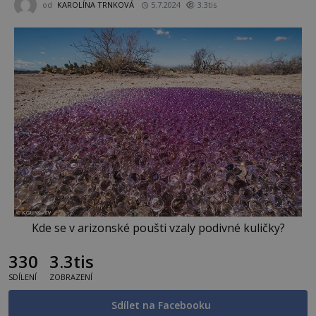
od
KAROLÍNA TRNKOVÁ
5.7.2024
3.3tis
Kde se v arizonské poušti vzaly podivné kuličky?
330
3.3tis
SDÍLENÍ
ZOBRAZENÍ
Sdílet na Facebooku