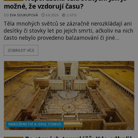
možné, že vzdorují času?
OD
EVA SOUKUPOVÁ
6.8.2026
2.6TIS
Těla mnohých světců se zázračně nerozkládají ani
desítky či stovky let po jejich smrti, ačkoliv na nich
často nebylo provedeno balzamování či jiné
pokusy o konzervaci. Neporušené ostatky bývají
ZOBRAZIT VÍCE
považovány za důkaz svatosti zemřelých. Jaké
tajemné síly těla významných náboženských
osobností ochraňují? Na hřbitově u kláštera
Milosrdných
NÁBOŽENSTVÍ A OKULTISMUS