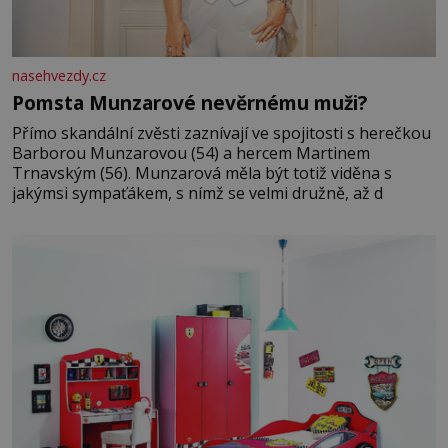
nasehvezdy.cz
Pomsta Munzarové nevěrnému muži?
Přímo skandální zvěsti zaznívají ve spojitosti s herečkou
Barborou Munzarovou (54) a hercem Martinem
Trnavským (56). Munzarová měla být totiž viděna s
jakýmsi sympaťákem, s nímž se velmi družně, až d