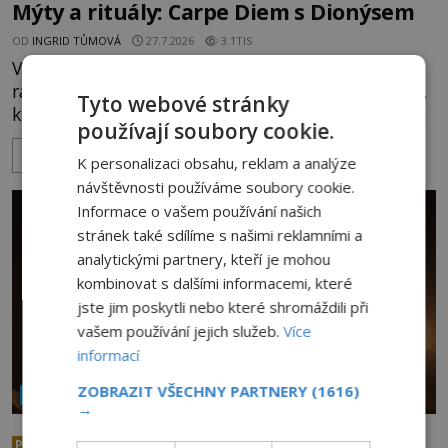
Mýty a rituály: Carpe Diem s Dionýsem
OD
INGRID TŮMOVÁ
27.7.2026
3.1TIS
Věnuje lidem alkoholický nápoj, bujaré oslavy a
radost ze života, ale i o mnoho tajemnější obřady,
Tyto webové stránky
které dráždí lidskou zvědavost do dnešních dní. Co
používají soubory cookie.
doopravdy představuje bůh, jemuž Římané říkají
ZOBRAZIT VÍCE
Bakchus? Mytologický příběh řeckého boha
K personalizaci obsahu, reklam a analýze
Dionýsa není zrovna idylická pohádka. Bůh Zeus jej
návštěvnosti používáme soubory cookie.
zplodí se svou milenkou Semelou, což Diova žena
Informace o vašem používání našich
Héra nemůže nechat b
stránek také sdílíme s našimi reklamními a
analytickými partnery, kteří je mohou
kombinovat s dalšími informacemi, které
jste jim poskytli nebo které shromáždili při
vašem používání jejich služeb.
Více
informací
ZOBRAZIT VŠECHNY PARTNERY
(1616)
NÁBOŽENSTVÍ A OKULTISMUS
→
Abramelinova magická kniha:
PREMIUM