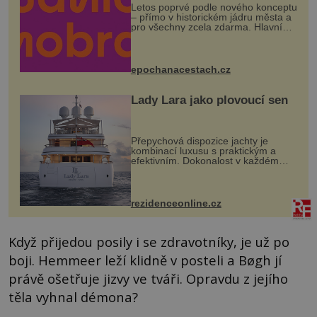
Letos poprvé podle nového konceptu
– přímo v historickém jádru města a
pro všechny zcela zdarma. Hlavní
program se odehraje na Karlově a
Husově náměstí. Návštěvníci se
mohou těšit na víno, burčák, pes...
epochanacestach.cz
Lady Lara jako plovoucí sen
Přepychová dispozice jachty je
kombinací luxusu s praktickým a
efektivním. Dokonalost v každém
detailu představuje značka Fendi
Casa, kterou byly vybaveny její
paluby. Monacký přístav nabízí
každoročn...
rezidenceonline.cz
Když přijedou posily i se zdravotníky, je už po
boji. Hemmeer leží klidně v posteli a Bøgh jí
právě ošetřuje jizvy ve tváři. Opravdu z jejího
těla vyhnal démona?