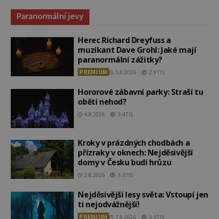
Paranormální jevy
Herec Richard Dreyfuss a
muzikant Dave Grohl: Jaké mají
paranormální zážitky?
PREMIUM
5.8.2026
2.9TIS
Hororové zábavní parky: Straší tu
oběti nehod?
4.8.2026
3.4TIS
Kroky v prázdných chodbách a
přízraky v oknech: Nejděsivější
domy v Česku budí hrůzu
2.8.2026
3.3TIS
Nejděsivější lesy světa: Vstoupí jen
ti nejodvážnější!
PREMIUM
1.8.2026
3.5TIS