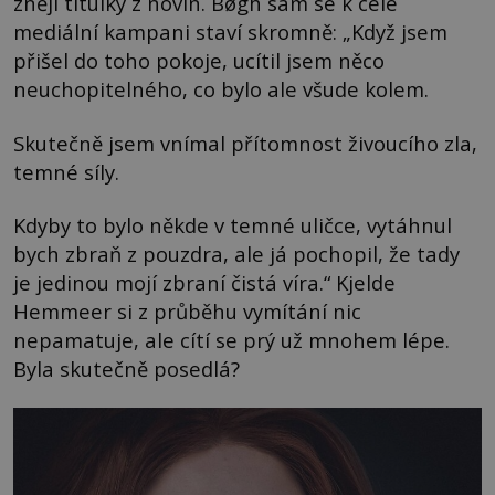
znějí titulky z novin. Bøgh sám se k celé
mediální kampani staví skromně: „Když jsem
přišel do toho pokoje, ucítil jsem něco
neuchopitelného, co bylo ale všude kolem.
Skutečně jsem vnímal přítomnost živoucího zla,
temné síly.
Kdyby to bylo někde v temné uličce, vytáhnul
bych zbraň z pouzdra, ale já pochopil, že tady
je jedinou mojí zbraní čistá víra.“ Kjelde
Hemmeer si z průběhu vymítání nic
nepamatuje, ale cítí se prý už mnohem lépe.
Byla skutečně posedlá?