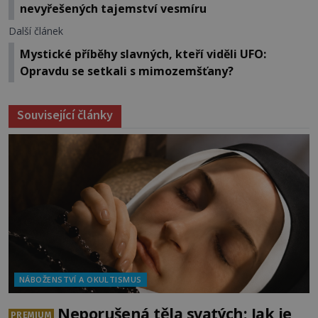
nevyřešených tajemství vesmíru
Další článek
Mystické příběhy slavných, kteří viděli UFO:
Opravdu se setkali s mimozemšťany?
Související články
NÁBOŽENSTVÍ A OKULTISMUS
Neporušená těla svatých: Jak je
PREMIUM