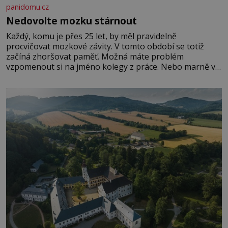
panidomu.cz
Nedovolte mozku stárnout
Každý, komu je přes 25 let, by měl pravidelně
procvičovat mozkové závity. V tomto období se totiž
začíná zhoršovat paměť. Možná máte problém
vzpomenout si na jméno kolegy z práce. Nebo marně v
paměti lovíte název knížky, kterou jste nedávno přečetli.
Je to opravdu tak, s věkem jako kdyby se paměť
rozhodla stávkovat. Cvičte