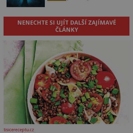
NENECHTE SI UJÍT DALŠÍ ZAJÍMAVÉ
ČLÁNKY
tisicereceptu.cz