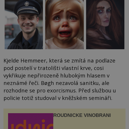
Kjelde Hemmeer, která se zmítá na podlaze
pod postelí v tratolišti vlastní krve, cosi
vykřikuje nepřirozeně hlubokým hlasem v
neznámé řeči. Bøgh nezavolá sanitku, ale
rozhodne se pro exorcismus. Před službou u
policie totiž studoval v kněžském semináři.
ROUDNICKÉ VINOBRANÍ