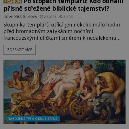
Po stopách templářů: Kdo odhalil
PREMIUM
přísně střežené biblické tajemství?
OD
ANDREA ŠULCOVÁ
2.8.2026
3.6TIS
Skupinka templářů utíká jen několik málo hodin
před hromadným zatýkáním nočními
francouzskými uličkami směrem k nedalekému
přístavu. Jeden z nich má přes ramena ranec s
ZOBRAZIT VÍCE
tajemným obsahem. Kapitán lodi už na ně čeká.
„Dejte to do podpalubí a připravte se. Za chvíli
vyplouváme,“ sdělí jim. „Kam máme namířeno,
kapitáne?“ zeptá se ho jeden z templářů. „Do Sk
NÁBOŽENSTVÍ A OKULTISMUS