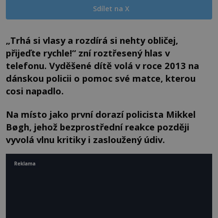
Sdílet na X
„Trhá si vlasy a rozdírá si nehty obličej,
přijeďte rychle!“ zní roztřesený hlas v
telefonu. Vyděšené dítě volá v roce 2013 na
dánskou policii o pomoc své matce, kterou
cosi napadlo.
Na místo jako první dorazí policista Mikkel
Bøgh, jehož bezprostřední reakce později
vyvolá vlnu kritiky i zasloužený údiv.
Reklama