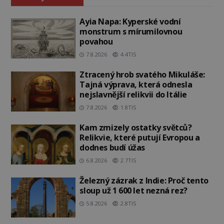
Ayia Napa: Kyperské vodní
monstrum s mírumilovnou
povahou
7.8.2026
4.4TIS
Ztracený hrob svatého Mikuláše:
Tajná výprava, která odnesla
nejslavnější relikvii do Itálie
7.8.2026
1.8TIS
Kam zmizely ostatky světců?
Relikvie, které putují Evropou a
dodnes budí úžas
6.8.2026
2.7TIS
Železný zázrak z Indie: Proč tento
sloup už 1 600 let nezná rez?
5.8.2026
2.8TIS