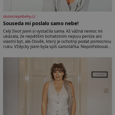
skutecnepribehy.cz
Souseda mi poslalo samo nebe!
Celý život jsem si vystačila sama. Až vážná nemoc mi
ukázala, že největším bohatstvím nejsou peníze ani
vlastní byt, ale člověk, který je ochotný podat pomocnou
ruku. Vždycky jsem byla spíš samotářka. Nepotřebovala
jsem kolem sebe partu kamarádek ani partnera. Stačily
mi knihy, práce a hlavně klid. Hned po studiích jsem
odešla z rodného města,