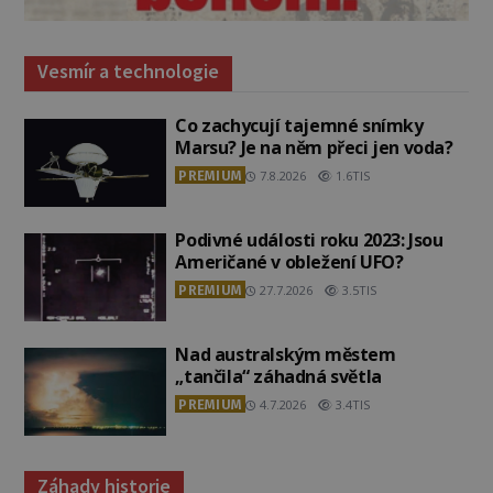
Vesmír a technologie
Co zachycují tajemné snímky
Marsu? Je na něm přeci jen voda?
PREMIUM
7.8.2026
1.6TIS
Podivné události roku 2023: Jsou
Američané v obležení UFO?
PREMIUM
27.7.2026
3.5TIS
Nad australským městem
„tančila“ záhadná světla
PREMIUM
4.7.2026
3.4TIS
Záhady historie