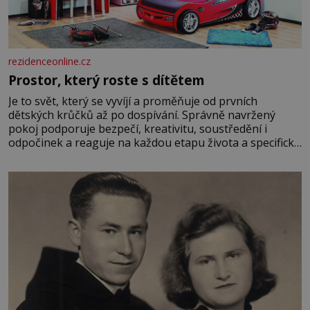
rezidenceonline.cz
Prostor, který roste s dítětem
Je to svět, který se vyvíjí a proměňuje od prvních
dětských krůčků až po dospívání. Správně navržený
pokoj podporuje bezpečí, kreativitu, soustředění i
odpočinek a reaguje na každou etapu života a specifické
potřeby dítěte. Pro nejmenší je klíčová jednoduchost,
měkkost a bezpečí, proto by pokoj miminka měl působit
především klidně a útulně. Předškolní věk je