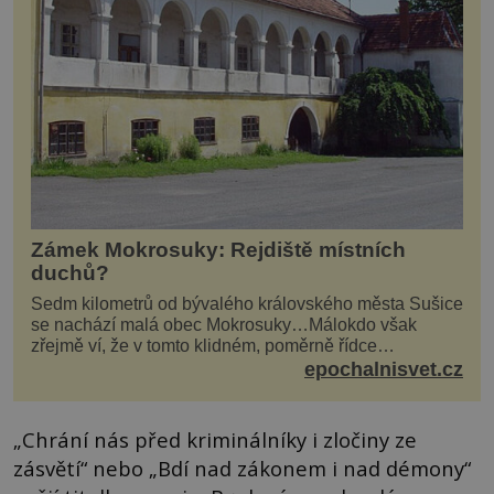
Zámek Mokrosuky: Rejdiště místních
duchů?
Sedm kilometrů od bývalého královského města Sušice
se nachází malá obec Mokrosuky…Málokdo však
zřejmě ví, že v tomto klidném, poměrně řídce
navštěvovaném koutu vesnické Šumavy se nachází
epochalnisvet.cz
několi...
„Chrání nás před kriminálníky i zločiny ze
zásvětí“ nebo „Bdí nad zákonem i nad démony“