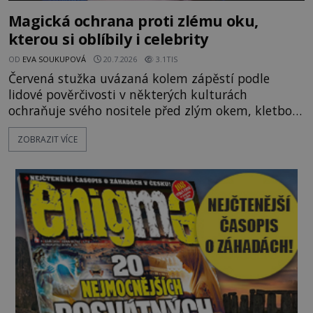
Magická ochrana proti zlému oku,
kterou si oblíbily i celebrity
OD
EVA SOUKUPOVÁ
20.7.2026
3.1TIS
Červená stužka uvázaná kolem zápěstí podle
lidové pověrčivosti v některých kulturách
ochraňuje svého nositele před zlým okem, kletbou,
která může přivodit neštěstí či nemoc. S tímto
ZOBRAZIT VÍCE
nenápadným symbolem magické ochrany lze
občas spatřit i různé celebrity včetně Madonny
nebo Leonarda DiCapria. Na Blízkém východě a v
židovských komunitách po celém světě, je