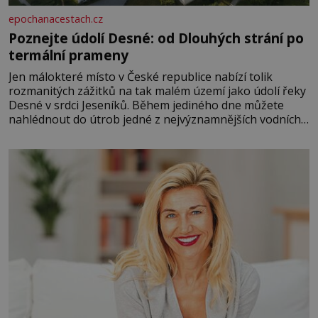
epochanacestach.cz
Poznejte údolí Desné: od Dlouhých strání po
termální prameny
Jen málokteré místo v České republice nabízí tolik
rozmanitých zážitků na tak malém území jako údolí řeky
Desné v srdci Jeseníků. Během jediného dne můžete
nahlédnout do útrob jedné z nejvýznamnějších vodních
elektráren v Evropě, vydat se na horské hřebeny, projet
se na koloběžce a den zakončit poznáváním památek ve
Velkých Losinách nebo v termálním