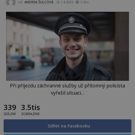
od
ANDREA ŠULCOVÁ
1.4.2025
3.5tis
Při příjezdu záchranné služby už přítomný policista
vyřešil situaci…
339
3.5tis
SDÍLENÍ
ZOBRAZENÍ
Sdílet na Facebooku