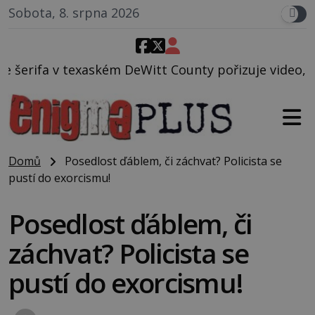
Sobota, 8. srpna 2026
Witt County pořizuje video, na kterém před jeho voz
Domů
Posedlost ďáblem, či záchvat? Policista se
pustí do exorcismu!
Posedlost ďáblem, či
záchvat? Policista se
pustí do exorcismu!