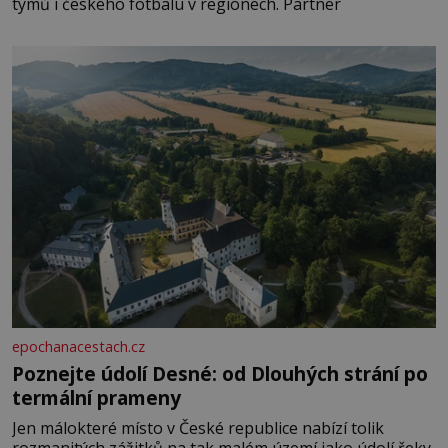
týmů i českého fotbalu v regionech. Partner
epochanacestach.cz
Poznejte údolí Desné: od Dlouhých strání po
termální prameny
Jen málokteré místo v České republice nabízí tolik