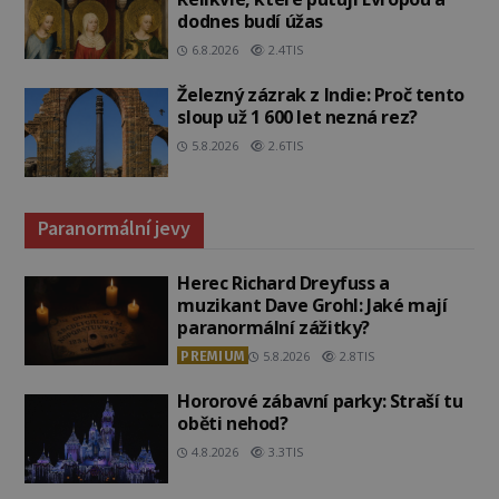
dodnes budí úžas
6.8.2026
2.4TIS
Železný zázrak z Indie: Proč tento
sloup už 1 600 let nezná rez?
5.8.2026
2.6TIS
Paranormální jevy
Herec Richard Dreyfuss a
muzikant Dave Grohl: Jaké mají
paranormální zážitky?
PREMIUM
5.8.2026
2.8TIS
Hororové zábavní parky: Straší tu
oběti nehod?
4.8.2026
3.3TIS