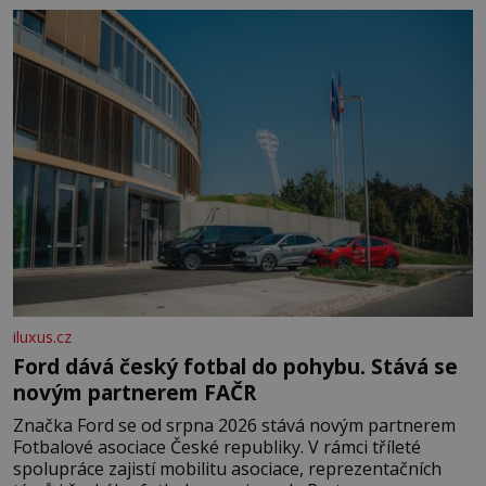
času tráví na zemi, kde sbírá zbytky semínek Jeho
domovinou je prakticky celá Austrálie s výjimkou
pobřežní oblasti.
iluxus.cz
Ford dává český fotbal do pohybu. Stává se
novým partnerem FAČR
Značka Ford se od srpna 2026 stává novým partnerem
Fotbalové asociace České republiky. V rámci tříleté
spolupráce zajistí mobilitu asociace, reprezentačních