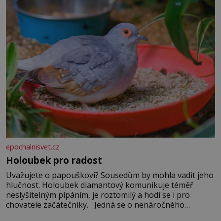
epochalnisvet.cz
Holoubek pro radost
Uvažujete o papouškovi? Sousedům by mohla vadit jeho
hlučnost. Holoubek diamantový komunikuje téměř
neslyšitelným pípáním, je roztomilý a hodí se i pro
chovatele začátečníky. Jedná se o nenáročného
klidného ptáčka, který většinu dne jen posedává. Hodně