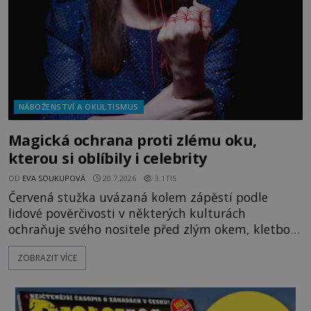
NÁBOŽENSTVÍ A OKULTISMUS
Magická ochrana proti zlému oku,
kterou si oblíbily i celebrity
OD
EVA SOUKUPOVÁ
20.7.2026
3.1TIS
Červená stužka uvázaná kolem zápěstí podle
lidové pověrčivosti v některých kulturách
ochraňuje svého nositele před zlým okem, kletbou,
která může přivodit neštěstí či nemoc. S tímto
ZOBRAZIT VÍCE
nenápadným symbolem magické ochrany lze
občas spatřit i různé celebrity včetně Madonny
nebo Leonarda DiCapria. Na Blízkém východě a v
židovských komunitách po celém světě, je