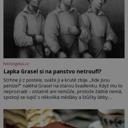
historyplus.cz
Lapka Grasel si na panstvo netroufl?
Strhne ji z postele, sváže ji a krutě zbije. „Kde jsou
peníze?“ naléhá Grasel na starou švadlenku. Když mu to
neprozradí – ostatně ani nemůže, protože žádné nemá,
spokojí se lupič s několika měďáky a štůčky látky.
Zraněná žena pár dní nato umírá. Je to muž nebývale
krutý. Jeho činy budí hrůzu ještě dlouho po jeho smrti