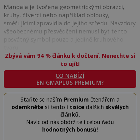
Mandala je tvořena geometrickými obrazci,
kruhy, čtverci nebo například oblouky,
směřujícími zpravidla do jejího středu. Navzdory
všeobecnému přesvědčení nemusí být tento
posvátný symbol pouze a jedině kruhového
tvaru.
Zbývá vám 94
%
článku k dočtení. Nenechte si
to ujít!
CO NABÍZÍ
ENIGMAPLUS PREMIUM?
Staňte se naším
Premium
čtenářem a
odemkněte
si tento i
tisíce
dalších
skvělých
článků
.
Navíc od nás obdržíte i celou řadu
hodnotných bonusů
!