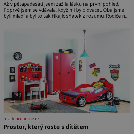
Až v pětapadesáti jsem zažila lásku na první pohled.
Poprvé jsem se vdávala, když mi bylo dvacet. Oba jsme
byli mladí a byl to tak říkajíc sňatek z rozumu. Rodiče nás
dali dohromady, Toník byl dobře zaopatřený mladý muž.
Manželství nám oběma moc nesvědčilo, brzy jsme zjistili,
že
rezidenceonline.cz
Prostor, který roste s dítětem