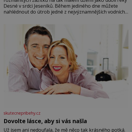
rozmanitých zážitků na tak malém území jako údolí řeky
Desné v srdci Jeseníků. Během jediného dne můžete
nahlédnout do útrob jedné z nejvýznamnějších vodních
elektráren v Evropě, vydat se na horské hřebeny, projet
se na koloběžce a den zakončit poznáváním památek ve
Velkých Losinách nebo v termálním
skutecnepribehy.cz
Dovolte lásce, aby si vás našla
Už jsem ani nedoufala, že mě něco tak krásného potká.