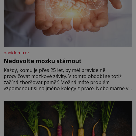
panidomu.cz
Nedovolte mozku stárnout
Každý, komu je přes 25 let, by měl pravidelně
procvičovat mozkové závity. V tomto období se totiž
začíná zhoršovat paměť. Možná máte problém
vzpomenout si na jméno kolegy z práce. Nebo marně v
paměti lovíte název knížky, kterou jste nedávno přečetli.
Je to opravdu tak, s věkem jako kdyby se paměť
rozhodla stávkovat. Cvičte