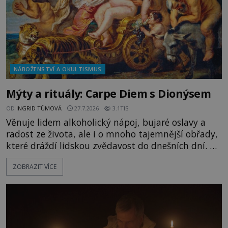
NÁBOŽENSTVÍ A OKULTISMUS
Mýty a rituály: Carpe Diem s Dionýsem
OD
INGRID TŮMOVÁ
27.7.2026
3.1TIS
Věnuje lidem alkoholický nápoj, bujaré oslavy a
radost ze života, ale i o mnoho tajemnější obřady,
které dráždí lidskou zvědavost do dnešních dní. Co
doopravdy představuje bůh, jemuž Římané říkají
ZOBRAZIT VÍCE
Bakchus? Mytologický příběh řeckého boha
Dionýsa není zrovna idylická pohádka. Bůh Zeus jej
zplodí se svou milenkou Semelou, což Diova žena
Héra nemůže nechat b