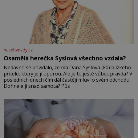
nasehvezdy.cz
Osamělá herečka Syslová všechno vzdala?
Nedávno se povídalo, že má Dana Syslová (80) blízkého
přítele, který je jí oporou. Ale je to ještě vůbec pravda? V
posledních dnech čím dál častěji mluví o svém odchodu.
Dohnala ji snad samota? Půs