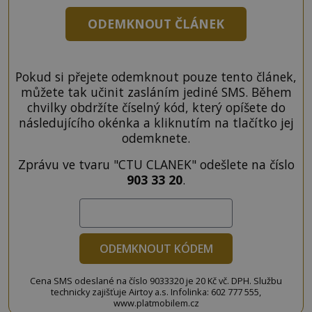
ODEMKNOUT ČLÁNEK
Pokud si přejete odemknout pouze tento článek,
můžete tak učinit zasláním jediné SMS. Během
chvilky obdržíte číselný kód, který opíšete do
následujícího okénka a kliknutím na tlačítko jej
odemknete.
Zprávu ve tvaru "CTU CLANEK" odešlete na číslo
903 33 20
.
ODEMKNOUT KÓDEM
Cena SMS odeslané na číslo 9033320 je 20 Kč vč. DPH. Službu
technicky zajišťuje Airtoy a.s. Infolinka: 602 777 555,
www.platmobilem.cz