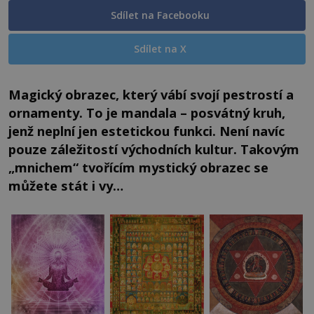
Sdílet na Facebooku
Sdílet na X
Magický obrazec, který vábí svojí pestrostí a
ornamenty. To je mandala – posvátný kruh,
jenž neplní jen estetickou funkci. Není navíc
pouze záležitostí východních kultur. Takovým
„mnichem“ tvořícím mystický obrazec se
můžete stát i vy…