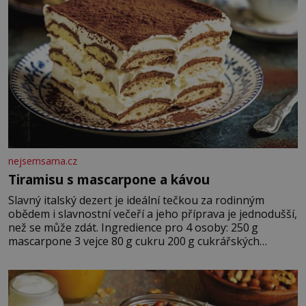
nejsemsama.cz
Tiramisu s mascarpone a kávou
Slavný italský dezert je ideální tečkou za rodinným
obědem i slavnostní večeří a jeho příprava je jednodušší,
než se může zdát. Ingredience pro 4 osoby: 250 g
mascarpone 3 vejce 80 g cukru 200 g cukrářských
piškotů 250 ml silné kávy 2 lžíce amaretta kakao na
posypání Postup: Oddělte žloutky od bílků. Žloutky
vyšlehejte s cukrem do světlé pěny a postupně do nich
vmíchejte mascarpone, aby vznikl hladký