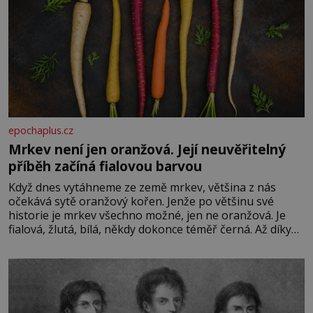
epochaplus.cz
Mrkev není jen oranžová. Její neuvěřitelný
příběh začíná fialovou barvou
Když dnes vytáhneme ze země mrkev, většina z nás
očekává sytě oranžový kořen. Jenže po většinu své
historie je mrkev všechno možné, jen ne oranžová. Je
fialová, žlutá, bílá, někdy dokonce téměř černá. Až díky
stovkám let pečlivého šlechtění se z ní stává zelenina,
bez které si českou zahradu ani nedokážeme představit.
Její příběh je