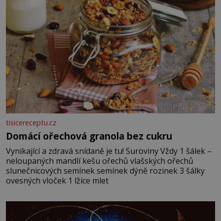
tisicereceptu.cz
Domácí ořechová granola bez cukru
Vynikající a zdravá snídaně je tu! Suroviny Vždy 1 šálek –
neloupaných mandlí kešu ořechů vlašských ořechů
slunečnicových semínek semínek dýně rozinek 3 šálky
ovesných vloček 1 lžíce mlet