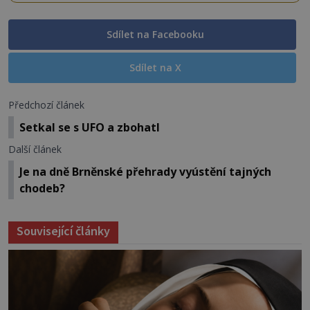
Sdílet na Facebooku
Sdílet na X
Předchozí článek
Setkal se s UFO a zbohatl
Další článek
Je na dně Brněnské přehrady vyústění tajných
chodeb?
Související články