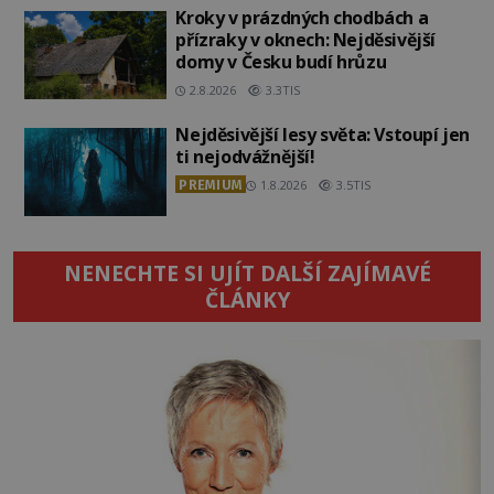
Kroky v prázdných chodbách a
přízraky v oknech: Nejděsivější
domy v Česku budí hrůzu
2.8.2026
3.3TIS
Nejděsivější lesy světa: Vstoupí jen
ti nejodvážnější!
PREMIUM
1.8.2026
3.5TIS
NENECHTE SI UJÍT DALŠÍ ZAJÍMAVÉ
ČLÁNKY