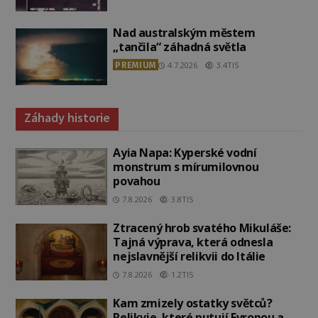
Nad australským městem
„tančila“ záhadná světla
PREMIUM
4.7.2026
3.4TIS
Záhady historie
Ayia Napa: Kyperské vodní
monstrum s mírumilovnou
povahou
7.8.2026
3.8TIS
Ztracený hrob svatého Mikuláše:
Tajná výprava, která odnesla
nejslavnější relikvii do Itálie
7.8.2026
1.2TIS
Kam zmizely ostatky světců?
Relikvie, které putují Evropou a