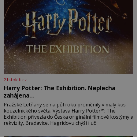
21stoleti.cz
Harry Potter: The Exhibition. Neplecha
zahájena…
Pražské Letňany se na půl roku proměnily v malý kus
kouzelnického světa. Výstava Harry Potter™: The
Exhibition přivezla do Česka originální filmové kostýmy a
rekvizity, Bradavice, Hagridovu chýši i uč