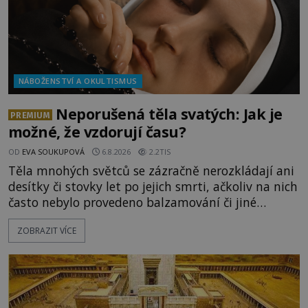
NÁBOŽENSTVÍ A OKULTISMUS
Neporušená těla svatých: Jak je
PREMIUM
možné, že vzdorují času?
OD
EVA SOUKUPOVÁ
6.8.2026
2.2TIS
Těla mnohých světců se zázračně nerozkládají ani
desítky či stovky let po jejich smrti, ačkoliv na nich
často nebylo provedeno balzamování či jiné
pokusy o konzervaci. Neporušené ostatky bývají
ZOBRAZIT VÍCE
považovány za důkaz svatosti zemřelých. Jaké
tajemné síly těla významných náboženských
osobností ochraňují? Na hřbitově u kláštera
Milosrdných