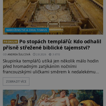
NÁBOŽENSTVÍ A OKULTISMUS
Po stopách templářů: Kdo odhalil
PREMIUM
přísně střežené biblické tajemství?
OD
ANDREA ŠULCOVÁ
2.8.2026
3.6TIS
Skupinka templářů utíká jen několik málo hodin
před hromadným zatýkáním nočními
francouzskými uličkami směrem k nedalekému
přístavu. Jeden z nich má přes ramena ranec s
ZOBRAZIT VÍCE
tajemným obsahem. Kapitán lodi už na ně čeká.
„Dejte to do podpalubí a připravte se. Za chvíli
vyplouváme,“ sdělí jim. „Kam máme namířeno,
kapitáne?“ zeptá se ho jeden z templářů. „Do Sk