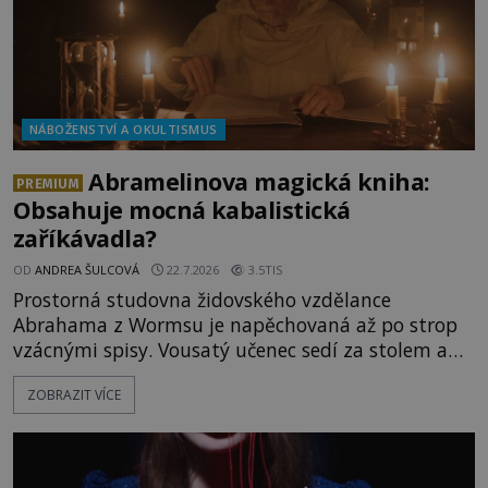
NÁBOŽENSTVÍ A OKULTISMUS
Abramelinova magická kniha:
PREMIUM
Obsahuje mocná kabalistická
zaříkávadla?
OD
ANDREA ŠULCOVÁ
22.7.2026
3.5TIS
Prostorná studovna židovského vzdělance
Abrahama z Wormsu je napěchovaná až po strop
vzácnými spisy. Vousatý učenec sedí za stolem a
před sebou má rozložený jeden z nejzáhadnějších
ZOBRAZIT VÍCE
magických textů. Jde o Abramelinův grimoár, který
sám sepsal. Skutečně do něj zaznamenal mocná
kouzla, jak si někteří myslí, nebo jde o pouhou
pověru? Už šest měsíců pobývá