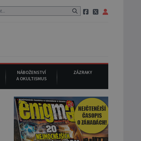
 pak si na ulici zavolá taxi, nasedne do něj a už ho nikdy nikdo nespa
NÁBOŽENSTVÍ
ZÁZRAKY
A OKULTISMUS