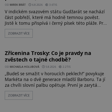
OD
MIREK BRÁT
6.8.2026
3.6TIS
V indickém svazovém státu Gudžarát se nachází
část pobřeží, které má hodně temnou pověst.
Jistě k tomu přispívá i černý písek této pláže. Proč
má pláž takové netypické zbarvení? Nakolik jsou
ZOBRAZIT VÍCE
pravdivé historky, že zde došlo k
nevysvětlitelným zmizením turistů? Ti, kteří se
nebojí, nás mohou následovat. Vstupujeme na
pláž Dumas ve městě Surat. Gu
Zřícenina Trosky: Co je pravdy na
zvěstech o tajné chodbě?
OD
MICHAELA HOLUBOVÁ
5.8.2026
2.2TIS
„Budeš se smažit v horoucích peklech!“ povykuje
Markéta na o dvě generace mladší Barboru. Ta jí
za chvíli slovní palbu opětuje. První je zarytá
katolička, druhá přesvědčená kališnice. A každá z
ZOBRAZIT VÍCE
nich se usídlí na jedné z věží slavného hradu
Trosky. Šlechtic Ota IV. z Bergova (1399–1452)
patří mezi vůdce protihusitského boje. Za