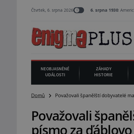
Čtvrtek, 6. srpna 2026
6. srpna 1930
: Americký vrchní soudce J
NEOBJASNĚNÉ
ZÁHADY
UDÁLOSTI
HISTORIE
Domů
Považovali španělští dobyvatelé ma
Považovali španěl
písmo za ďáblovo 