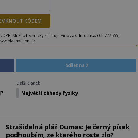
EMKNOUT KÓDEM
DPH. Službu technicky zajišťuje Airtoy a.s. Infolinka: 602 777 555,
ww.platmobilem.cz
Sdílet na X
Další článek
M?
Největší záhady fyziky
Strašidelná pláž Dumas: Je černý písek
podhoubím, ze kterého roste zlo?