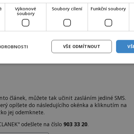
é
Výkonové
Soubory cílení
Funkční soubory
soubory
 se naším
Premium
čtenářem a
odemkněte
si tento
i
tisíce
dalších
skvělých článků
.
 od nás obdržíte i celou řadu
hodnotných bonusů
!
ODROBNOSTI
VŠE ODMÍTNOUT
VŠ
ODEMKNOUT ČLÁNEK
to článek, můžete tak učinit zasláním jediné SMS.
terý opíšete do následujícího okénka a kliknutím na
tko jej odemknete.
CLANEK" odešlete na číslo
903 33 20
.