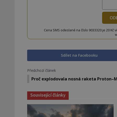
OD
Cena SMS odeslané na číslo 9033320 je 20 Kč vč. 
w
Sdílet na Facebooku
Předchozí článek
Proč explodovala nosná raketa Proton–
Související články