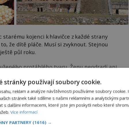
 starému kojenci k hlavičce z každé strany
to, že dítě pláče. Musí si zvyknout. Stejnou
eště půl roku.
uženého protáhlého tvaru. Ženu neodradí ani
í dítě zemře na následky zdravotních komplikací.
 stránky používají soubory cookie.
ky deformovaly v období cca 100 př. n. l. – 1521 n.
bsahu, reklam a analýze návštěvnosti používáme soubory cookie. 
šich stránek také sdílíme s našimi reklamními a analytickými partn
ku k dočtení. Nenechte si to ujít!
s dalšími informacemi, které jste jim poskytli nebo které shromá
lužeb.
Více informací
NIGMAPLUS PREMIUM?
CHNY PARTNERY
(1616) →