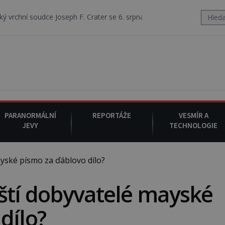
oseph F. Crater se 6. srpna 1930 navečeří ve své oblíbené restauraci,
PARANORMÁLNÍ
REPORTÁŽE
VESMÍR A
JEVY
TECHNOLOGIE
yské písmo za ďáblovo dílo?
ští dobyvatelé mayské
dílo?