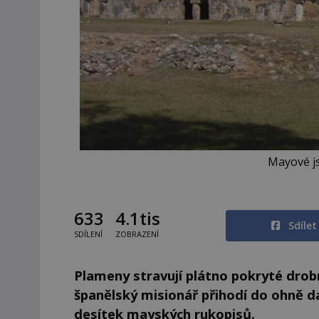
Mayové j
633
4.1tis
Sdíle
SDÍLENÍ
ZOBRAZENÍ
Plameny stravují plátno pokryté dro
španělský misionář přihodí do ohně da
desítek mayských rukopisů.