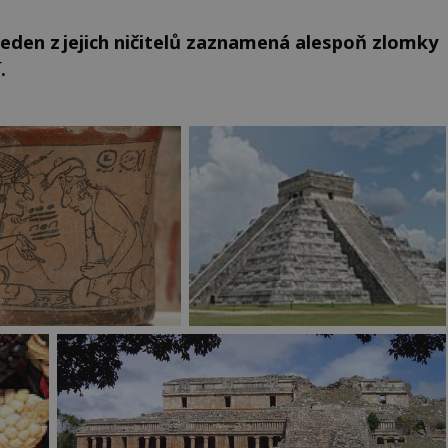
 jeden z jejich ničitelů zaznamená alespoň zlomky
.