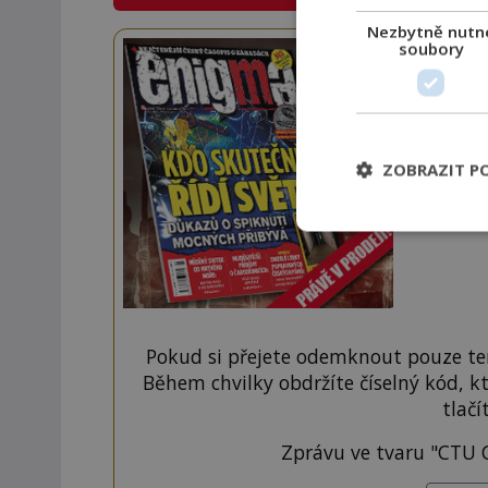
Nezbytně nutn
soubory
Staňte
Navíc
ZOBRAZIT P
Pokud si přejete odemknout pouze ten
Během chvilky obdržíte číselný kód, k
tlačí
Zprávu ve tvaru "CTU 