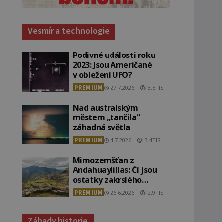
Vesmír a technologie
Podivné události roku
2023: Jsou Američané
v obležení UFO?
PREMIUM
27.7.2026
3.5TIS
Nad australským
městem „tančila“
záhadná světla
PREMIUM
4.7.2026
3.4TIS
Mimozemšťan z
Andahuaylillas: Čí jsou
ostatky zakrslého
stvoření s ohromnou
PREMIUM
26.6.2026
2.9TIS
lebkou?
Záhady historie