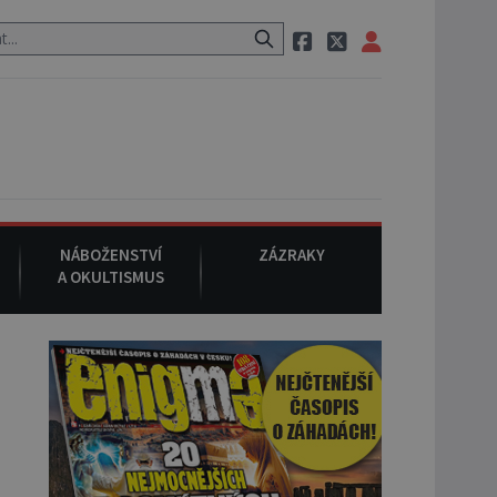
m Mansonem, při němž umírá i těhotná herečka Sharon Tate.
9. s
NÁBOŽENSTVÍ
ZÁZRAKY
A OKULTISMUS