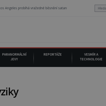
 probíhá vražedné běsnění satanistického gangu vedeného Charlese
PARANORMÁLNÍ
REPORTÁŽE
VESMÍR A
JEVY
TECHNOLOGIE
yziky