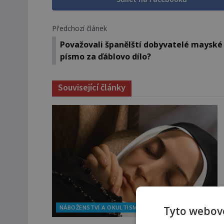
Předchozí článek
Považovali španělští dobyvatelé mayské
písmo za ďáblovo dílo?
Související články
NÁBOŽENSTVÍ A OKULTISMUS
Tyto webové