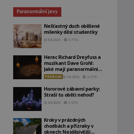
Paranormální jevy
Nešťastný duch oběšené
milenky děsí studentky
8.8.2026
4.7TIS
Herec Richard Dreyfuss a
muzikant Dave Grohl:
Jaké mají paranormální
zážitky?
PREMIUM
5.8.2026
3.2TIS
Hororové zábavní parky:
Straší tu oběti nehod?
4.8.2026
3.5TIS
Kroky v prázdných
chodbách a přízraky v
oknech: Nejděsivější