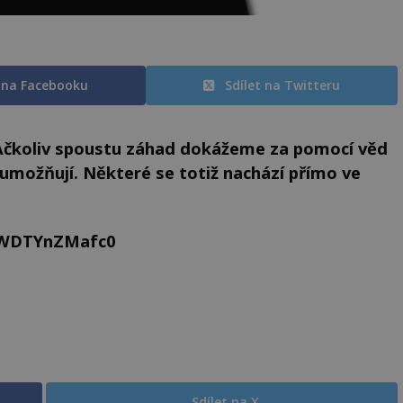
t na Facebooku
Sdílet na Twitteru
. Ačkoliv spoustu záhad dokážeme za pomocí věd
umožňují. Některé se totiž nachází přímo ve
=WDTYnZMafc0
Sdílet na X