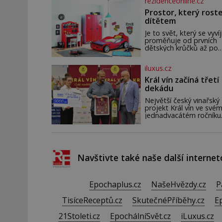
rezidenceonline.cz
paměť. Možná máte
problém vzpomenout si
Prostor, který roste
jméno kolegy z práce.
dítětem
Nebo marně v paměti
lovíte název knížky, kte
Je to svět, který se vyvíj
jste nedávno přečetli. J
proměňuje od prvních
opravdu tak, s věkem j
dětských krůčků až po
kdyby se paměť rozhod
dospívání. Správně
stávkovat. Cvičte
navržený pokoj podpor
iluxus.cz
bezpečí, kreativitu,
soustředění i odpočine
Král vín začíná třetí
reaguje na každou eta
dekádu
života a specifické pot
dítěte. Pro nejmenší je
Největší český vinařský
klíčová jednoduchost,
projekt Král vín ve svém
měkkost a bezpečí, pro
jednadvacátém ročníku
by pokoj miminka měl
představil nejlepší dom
působit především klid
vína. Ta vybírala odbor
útulně. Předškolní věk j
porota z celkem 1260
vzorků od 157 vinařů. Král
vín, který se – i pře
Navštivte také naše další internet
Epochaplus.cz
NašeHvězdy.cz
P
TisíceReceptů.cz
SkutečnéPříběhy.cz
E
21Stoleti.cz
EpochálníSvět.cz
iLuxus.cz