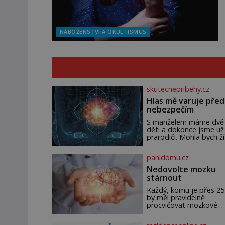
NÁBOŽENSTVÍ A OKULTISMUS
skutecnepribehy.cz
Hlas mě varuje před
nebezpečím
S manželem máme dvě
děti a dokonce jsme už
prarodiči. Mohla bych ží
normálně, nebýt jedné
zásadní změny, která m
panidomu.cz
nabourala mysl. Živím s
jako mzdová účetní a
Nedovolte mozku
konec měsíce je pro m
stárnout
vždy velice psychicky
náročným obdobím. Od
Každý, komu je přes 25 
chvíle, co máme vnouča
by měl pravidelně
mi dcera čím dál častěji
procvičovat mozkové
volá o pomoc, co se hlí
závity. V tomto období
týče. Dalo by se
totiž začíná zhoršovat