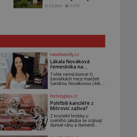
domy v Česku budí hrůzu
2.8.2026
3.3TIS
nasehvezdy.cz
Lákala Nováková
řemeslníka na
polonahé tělo!
Tohle nemá konce! O
šarvátkách mezi manželi
Sandrou Novákovou (44) a
Vojtěchem Moravcem (39)
se toho napsalo už hodně.
historyplus.cz
Ale kdo by doufal, že horká
zem u herečky ze seriálu
Pohřbili kancléře z
Ulice a režiséra vychladne,
Mitrovic zaživa?
Z kostelní hrobky u
svatého Jakuba se ozývají
dunivé rány a tlumené
výkřiky. „To jistě řádí
duch,“ myslí si pověrčiví