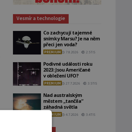
Vesmír a technologie
Co zachycují tajemné
snímky Marsu? Je na něm
přeci jen voda?
PREMIUM
7.8.2026
2.5TIS
Podivné události roku
2023: Jsou Američané
v obležení UFO?
PREMIUM
27.7.2026
3.5TIS
Nad australským
městem „tančila“
záhadná světla
PREMIUM
4.7.2026
3.4TIS
Záhady historie