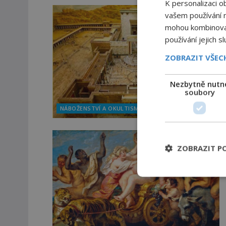
K personalizaci o
vašem používání na
mohou kombinovat 
používání jejich s
ZOBRAZIT VŠE
Nezbytně nutn
soubory
NÁBOŽENSTVÍ A OKULTISMUS
ZOBRAZIT P