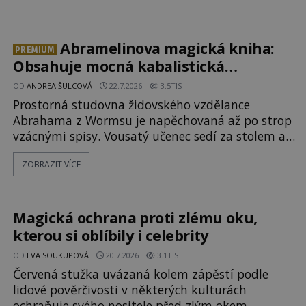
pohádka. Bůh Zeus jej zplodí se svou milenkou
Semelou, což Diova žena Héra nemůže nechat b
Abramelinova magická kniha:
PREMIUM
Obsahuje mocná kabalistická
zaříkávadla?
OD
ANDREA ŠULCOVÁ
22.7.2026
3.5TIS
Prostorná studovna židovského vzdělance
Abrahama z Wormsu je napěchovaná až po strop
vzácnými spisy. Vousatý učenec sedí za stolem a
před sebou má rozložený jeden z nejzáhadnějších
ZOBRAZIT VÍCE
magických textů. Jde o Abramelinův grimoár,
který sám sepsal. Skutečně do něj zaznamenal
mocná kouzla, jak si někteří myslí, nebo jde o
pouhou pověru? Už šest měsíců pobývá
Magická ochrana proti zlému oku,
kterou si oblíbily i celebrity
OD
EVA SOUKUPOVÁ
20.7.2026
3.1TIS
Červená stužka uvázaná kolem zápěstí podle
lidové pověrčivosti v některých kulturách
ochraňuje svého nositele před zlým okem,