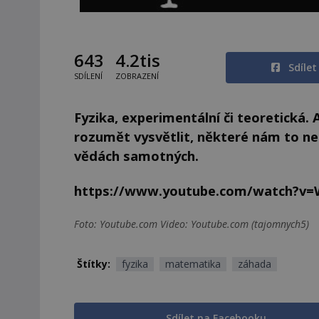
643
4.2tis
Sdíle
SDÍLENÍ
ZOBRAZENÍ
Fyzika, experimentální či teoretická
rozumět vysvětlit, některé nám to ne
vědách samotných.
https://www.youtube.com/watch?v
Foto: Youtube.com Video: Youtube.com (tajomnych5)
Štítky:
fyzika
matematika
záhada
Sdílet na Facebooku