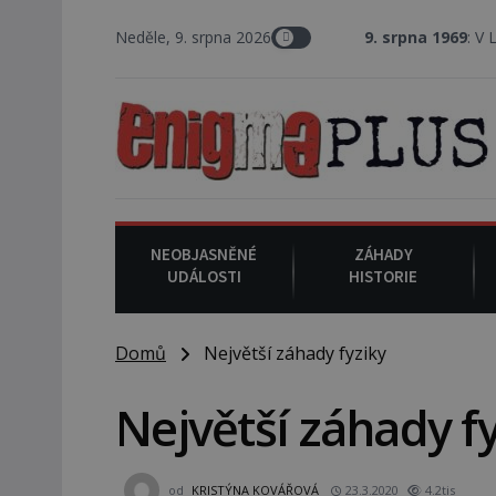
Neděle, 9. srpna 2026
9. srpna 1969
: V Los Angeles
NEOBJASNĚNÉ
ZÁHADY
UDÁLOSTI
HISTORIE
Domů
Největší záhady fyziky
Největší záhady f
od
KRISTÝNA KOVÁŘOVÁ
23.3.2020
4.2tis