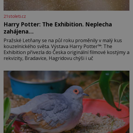
21stoleti.cz
Harry Potter: The Exhibition. Neplecha
zahájena…
Pražské Letňany se na půl roku proměnily v malý kus
kouzelnického světa. Výstava Harry Potter™: The
Exhibition přivezla do Česka originální filmové kostýmy a
rekvizity, Bradavice, Hagridovu chýši i uč