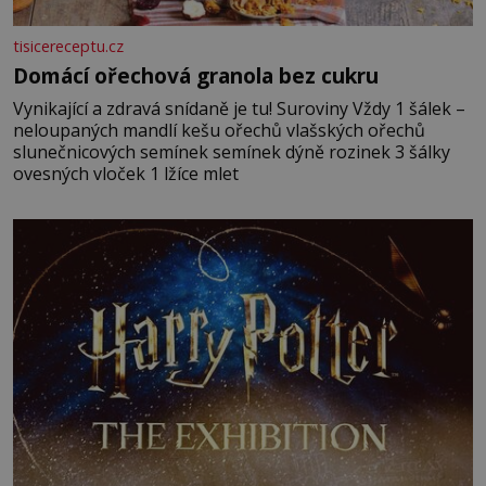
tisicereceptu.cz
Domácí ořechová granola bez cukru
Vynikající a zdravá snídaně je tu! Suroviny Vždy 1 šálek –
neloupaných mandlí kešu ořechů vlašských ořechů
slunečnicových semínek semínek dýně rozinek 3 šálky
ovesných vloček 1 lžíce mlet