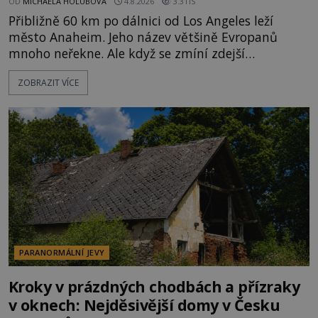
OD
MICHAELA HOLUBOVÁ
4.8.2026
3.3TIS
Přibližně 60 km po dálnici od Los Angeles leží
město Anaheim. Jeho název většině Evropanů
mnoho neřekne. Ale když se zmíní zdejší
Disneyland, je hned jasno. Zábavní park vyroste na
ZOBRAZIT VÍCE
poklidném místě bývalého sadu pomerančovníků.
Klid tu teď rozhodně nepanuje, park navštíví
kolem 17 000 000 zábavychtivých lidí ročně. A ač je
velká snaha to utajit, někteří z
PARANORMÁLNÍ JEVY
Kroky v prázdných chodbách a přízraky
v oknech: Nejděsivější domy v Česku