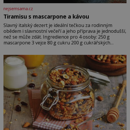
nejsemsama.cz
Tiramisu s mascarpone a kávou
Slavný italský dezert je ideální tečkou za rodinným
obědem i slavnostní večeří a jeho příprava je jednodušší,
než se může zdát. Ingredience pro 4 osoby: 250 g
mascarpone 3 vejce 80 g cukru 200 g cukrářských
piškotů 250 ml silné kávy 2 lžíce amaretta kakao na
posypání Postup: Oddělte žloutky od bílků. Žloutky
vyšlehejte s cukrem do světlé pěny a postupně do nich
vmíchejte mascarpone, aby vznikl hladký