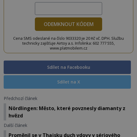
ODEMKNOUT KÓDEM
Cena SMS odeslané na číslo 9033320 je 20 Kč vč. DPH. Službu
technicky zajišťuje Airtoy a.s. Infolinka: 602 777 555,
www.platmobilem.cz
Sdílet na Facebooku
Sdílet na X
Předchozí článek
Nördlingen: Město, které povznesly diamanty z
hvězd
Další článek
Proměnil se v Thajsku duch vdovy v sériového