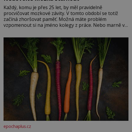
Každý, komu je přes 25 let, by měl pravidelně
procvičovat mozkové závity. V tomto období se totiž
začíná zhoršovat paměť. Možná máte problém
vzpomenout si na jméno kolegy z práce. Nebo marně v
paměti lovíte název knížky, kterou jste nedávno přečetli.
Je to opravdu tak, s věkem jako kdyby se paměť
rozhodla stávkovat. Cvičte
epochaplus.cz