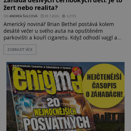
žert nebo realita?
OD
ANDREA ŠULCOVÁ
29.7.2026
3.2TIS
Americký novinář Brian Bethel postává kolem
desáté večer u svého auta na opuštěném
parkovišti a kouří cigaretu. Když odhodí vajgl a
chystá se nastoupit do auta, přijdou k němu dva
ZOBRAZIT VÍCE
mladí chlapci, kterým může být okolo 14 let.
„Pane, byl byste tak laskav a svezl nás domů? Je to
pouhých několik minut od tohoto parkoviště,“
zeptá se suverénně jeden z nich. P