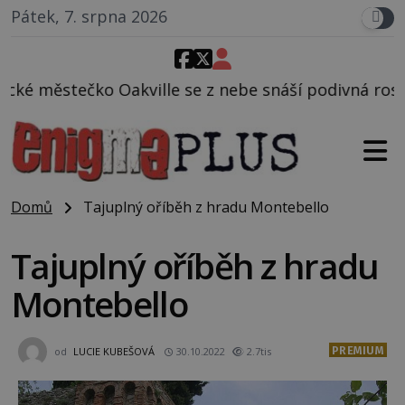
Pátek, 7. srpna 2026
e se z nebe snáší podivná rosolovitá látka neznámé
Domů
Tajuplný oříběh z hradu Montebello
Tajuplný oříběh z hradu
Montebello
PREMIUM
od
LUCIE KUBEŠOVÁ
30.10.2022
2.7tis