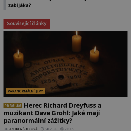
zabijáka?
Související články
PARANORMÁLNÍ JEVY
Herec Richard Dreyfuss a
PREMIUM
muzikant Dave Grohl: Jaké mají
paranormální zážitky?
OD
ANDREA ŠULCOVÁ
5.8.2026
2.8TIS