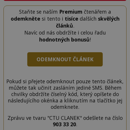
Staňte se naším
Premium
čtenářem a
odemkněte
si tento i
tisíce
dalších
skvělých
článků
.
Navíc od nás obdržíte i celou řadu
hodnotných bonusů
!
ODEMKNOUT ČLÁNEK
Pokud si přejete odemknout pouze tento článek,
můžete tak učinit zasláním jediné SMS. Během
chvilky obdržíte číselný kód, který opíšete do
následujícího okénka a kliknutím na tlačítko jej
odemknete.
Zprávu ve tvaru "CTU CLANEK" odešlete na číslo
903 33 20
.