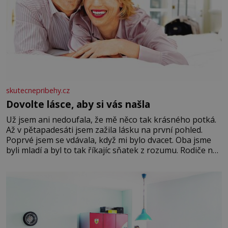
skutecnepribehy.cz
Dovolte lásce, aby si vás našla
Už jsem ani nedoufala, že mě něco tak krásného potká.
Až v pětapadesáti jsem zažila lásku na první pohled.
Poprvé jsem se vdávala, když mi bylo dvacet. Oba jsme
byli mladí a byl to tak říkajíc sňatek z rozumu. Rodiče nás
dali dohromady, Toník byl dobře zaopatřený mladý muž.
Manželství nám oběma moc nesvědčilo, brzy jsme zjistili,
že