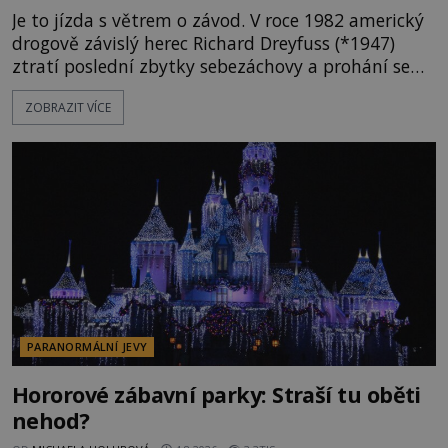
Je to jízda s větrem o závod. V roce 1982 americký
drogově závislý herec Richard Dreyfuss (*1947)
ztratí poslední zbytky sebezáchovy a prohání se
po silnicích ve svém mercedesu jako utržený ze
ZOBRAZIT VÍCE
řetězu. Vše vyvrcholí katastrofou, když to Dreyfuss
napálí v plné rychlosti do stromu! Policie ve vraku
následně nalezne schovaný kokain. Tímto
momentem se slavnému
PARANORMÁLNÍ JEVY
Hororové zábavní parky: Straší tu oběti
nehod?