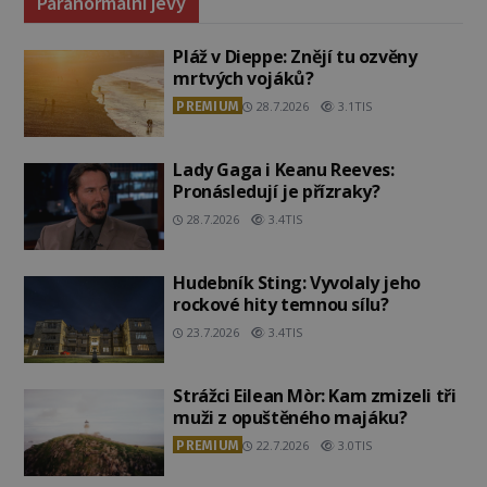
Paranormální jevy
Pláž v Dieppe: Znějí tu ozvěny
mrtvých vojáků?
PREMIUM
28.7.2026
3.1TIS
Lady Gaga i Keanu Reeves:
Pronásledují je přízraky?
28.7.2026
3.4TIS
Hudebník Sting: Vyvolaly jeho
rockové hity temnou sílu?
23.7.2026
3.4TIS
Strážci Eilean Mòr: Kam zmizeli tři
muži z opuštěného majáku?
PREMIUM
22.7.2026
3.0TIS