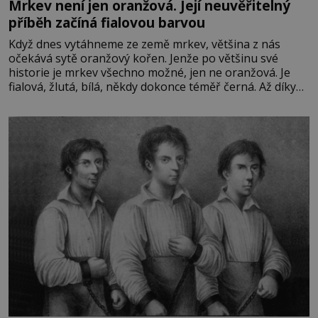
Mrkev není jen oranžová. Její neuvěřitelný
příběh začíná fialovou barvou
Když dnes vytáhneme ze země mrkev, většina z nás
očekává sytě oranžový kořen. Jenže po většinu své
historie je mrkev všechno možné, jen ne oranžová. Je
fialová, žlutá, bílá, někdy dokonce téměř černá. Až díky
stovkám let pečlivého šlechtění se z ní stává zelenina,
bez které si českou zahradu ani nedokážeme představit.
Její příběh je