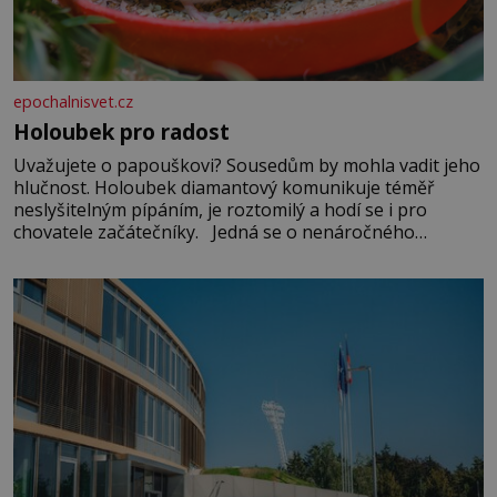
epochalnisvet.cz
Holoubek pro radost
Uvažujete o papouškovi? Sousedům by mohla vadit jeho
hlučnost. Holoubek diamantový komunikuje téměř
neslyšitelným pípáním, je roztomilý a hodí se i pro
chovatele začátečníky. Jedná se o nenáročného
klidného ptáčka, který většinu dne jen posedává. Hodně
času tráví na zemi, kde sbírá zbytky semínek Jeho
domovinou je prakticky celá Austrálie s výjimkou
pobřežní oblasti.