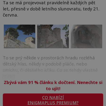
Ta se má projevovat pravidelně každých pět
let, přesně v době letního slunovratu, tedy 21.
června.
To se prý někde v prostorách hradu rozléhá
dětský hlas, někdy v podobě pláče, nebo
smíchu, či děsivého křiku. Co se tehdy vlastně
stalo?
Zbývá vám 91
%
článku k dočtení. Nenechte si
to ujít!
CO NABÍZÍ
ENIGMAPLUS PREMIUM?