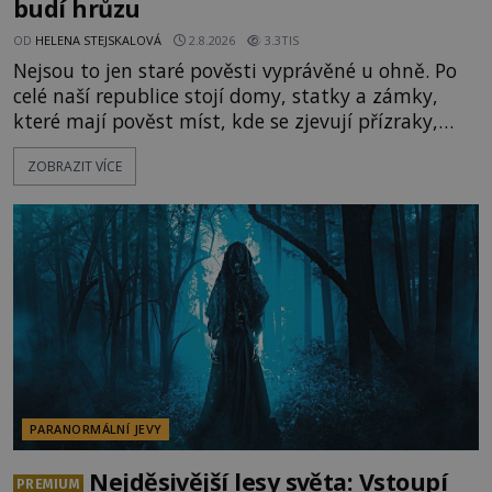
budí hrůzu
OD
HELENA STEJSKALOVÁ
2.8.2026
3.3TIS
Nejsou to jen staré pověsti vyprávěné u ohně. Po
celé naší republice stojí domy, statky a zámky,
které mají pověst míst, kde se zjevují přízraky,
ozývají nevysvětlitelné zvuky nebo se dějí podivné
ZOBRAZIT VÍCE
jevy. Zatímco historici většinou hledají racionální
vysvětlení, záhadologové upozorňují, že některé
lokality vykazují nápadně podobná svědectví po
celé generace. A právě tato opakující se svědectví
ud
PARANORMÁLNÍ JEVY
Nejděsivější lesy světa: Vstoupí
PREMIUM