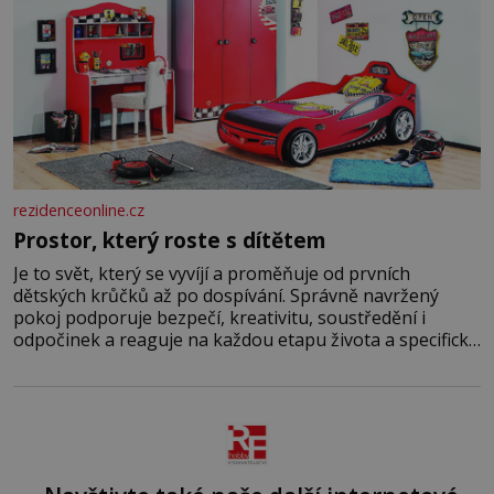
rezidenceonline.cz
Prostor, který roste s dítětem
Je to svět, který se vyvíjí a proměňuje od prvních
dětských krůčků až po dospívání. Správně navržený
pokoj podporuje bezpečí, kreativitu, soustředění i
odpočinek a reaguje na každou etapu života a specifické
potřeby dítěte. Pro nejmenší je klíčová jednoduchost,
měkkost a bezpečí, proto by pokoj miminka měl působit
především klidně a útulně. Předškolní věk je