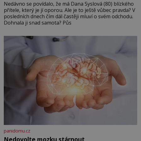
Nedávno se povídalo, že má Dana Syslová (80) blízkého
přítele, který je jí oporou. Ale je to ještě vůbec pravda? V
posledních dnech čím dál častěji mluví o svém odchodu.
Dohnala ji snad samota? Půs
panidomu.cz
Nedovolte mozku stárnout