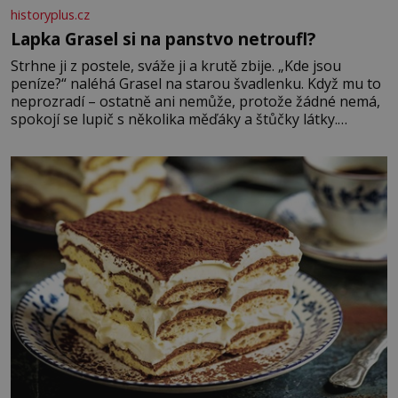
historyplus.cz
Lapka Grasel si na panstvo netroufl?
Strhne ji z postele, sváže ji a krutě zbije. „Kde jsou
peníze?“ naléhá Grasel na starou švadlenku. Když mu to
neprozradí – ostatně ani nemůže, protože žádné nemá,
spokojí se lupič s několika měďáky a štůčky látky.
Zraněná žena pár dní nato umírá. Je to muž nebývale
krutý. Jeho činy budí hrůzu ještě dlouho po jeho smrti