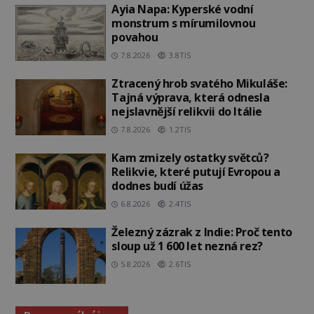
Ayia Napa: Kyperské vodní
monstrum s mírumilovnou
povahou
7.8.2026
3.8TIS
Ztracený hrob svatého Mikuláše:
Tajná výprava, která odnesla
nejslavnější relikvii do Itálie
7.8.2026
1.2TIS
Kam zmizely ostatky světců?
Relikvie, které putují Evropou a
dodnes budí úžas
6.8.2026
2.4TIS
Železný zázrak z Indie: Proč tento
sloup už 1 600 let nezná rez?
5.8.2026
2.6TIS