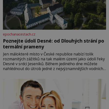
epochanacestach.cz
Poznejte údolí Desné: od Dlouhých strání po
termální prameny
Jen málokteré místo v České republice nabízí tolik
rozmanitých zážitků na tak malém území jako údolí řeky
Desné v srdci Jeseníků. Během jediného dne můžete
nahlédnout do útrob jedné z nejvýznamnějších vodních
elektráren v Evropě, vydat se na horské hřebeny, projet
se na koloběžce a den zakončit poznáváním památek ve
Velkých Losinách nebo v termálním