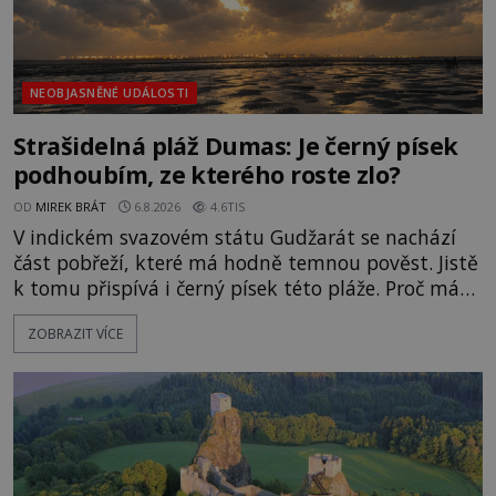
NEOBJASNĚNÉ UDÁLOSTI
Strašidelná pláž Dumas: Je černý písek
podhoubím, ze kterého roste zlo?
OD
MIREK BRÁT
6.8.2026
4.6TIS
V indickém svazovém státu Gudžarát se nachází
část pobřeží, které má hodně temnou pověst. Jistě
k tomu přispívá i černý písek této pláže. Proč má
pláž takové netypické zbarvení? Nakolik jsou
ZOBRAZIT VÍCE
pravdivé historky, že zde došlo k nevysvětlitelným
zmizením turistů? Ti, kteří se nebojí, nás mohou
následovat. Vstupujeme na pláž Dumas ve městě
Surat. Gu