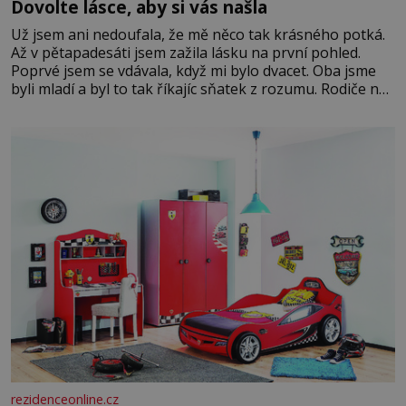
Dovolte lásce, aby si vás našla
Už jsem ani nedoufala, že mě něco tak krásného potká.
Až v pětapadesáti jsem zažila lásku na první pohled.
Poprvé jsem se vdávala, když mi bylo dvacet. Oba jsme
byli mladí a byl to tak říkajíc sňatek z rozumu. Rodiče nás
dali dohromady, Toník byl dobře zaopatřený mladý muž.
Manželství nám oběma moc nesvědčilo, brzy jsme zjistili,
že
rezidenceonline.cz