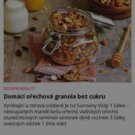
vyšlehejte s cukrem do světlé pěny a postupně do nich
vmíchejte mascarpone, aby vznikl hladký
tisicereceptu.cz
Domácí ořechová granola bez cukru
Vynikající a zdravá snídaně je tu! Suroviny Vždy 1 šálek –
neloupaných mandlí kešu ořechů vlašských ořechů
slunečnicových semínek semínek dýně rozinek 3 šálky
ovesných vloček 1 lžíce mlet