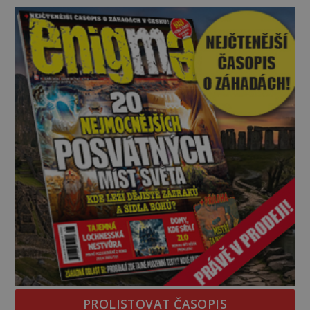
kromě syrových bobů. Příběh se rychle stává
jednou z největších záhad středověké Anglie a ani
po téměř devíti stech letech není
PROLISTOVAT ČASOPIS