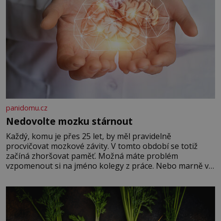
panidomu.cz
Nedovolte mozku stárnout
Každý, komu je přes 25 let, by měl pravidelně
procvičovat mozkové závity. V tomto období se totiž
začíná zhoršovat paměť. Možná máte problém
vzpomenout si na jméno kolegy z práce. Nebo marně v
paměti lovíte název knížky, kterou jste nedávno přečetli.
Je to opravdu tak, s věkem jako kdyby se paměť
rozhodla stávkovat. Cvičte