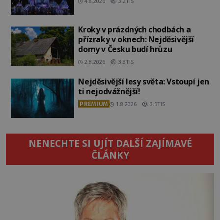
4.8.2026
3.2TIS
Kroky v prázdných chodbách a
přízraky v oknech: Nejděsivější
domy v Česku budí hrůzu
2.8.2026
3.3TIS
Nejděsivější lesy světa: Vstoupí jen
ti nejodvážnější!
PREMIUM
1.8.2026
3.5TIS
NENECHTE SI UJÍT DALŠÍ ZAJÍMAVÉ
ČLÁNKY