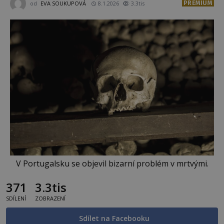
PREMIUM
od
EVA SOUKUPOVÁ
8.1.2026
3.3tis
V Portugalsku se objevil bizarní problém v mrtvými.
371
3.3tis
SDÍLENÍ
ZOBRAZENÍ
Sdílet na Facebooku