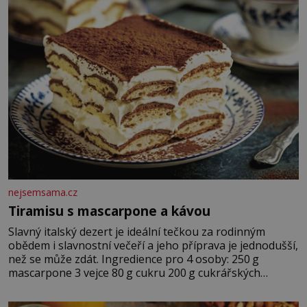
nejsemsama.cz
Tiramisu s mascarpone a kávou
Slavný italský dezert je ideální tečkou za rodinným
obědem i slavnostní večeří a jeho příprava je jednodušší,
než se může zdát. Ingredience pro 4 osoby: 250 g
mascarpone 3 vejce 80 g cukru 200 g cukrářských
piškotů 250 ml silné kávy 2 lžíce amaretta kakao na
posypání Postup: Oddělte žloutky od bílků. Žloutky