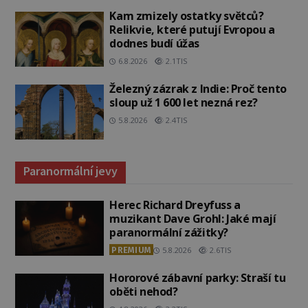
Kam zmizely ostatky světců?
Relikvie, které putují Evropou a
dodnes budí úžas
6.8.2026
2.1TIS
Železný zázrak z Indie: Proč tento
sloup už 1 600 let nezná rez?
5.8.2026
2.4TIS
Paranormální jevy
Herec Richard Dreyfuss a
muzikant Dave Grohl: Jaké mají
paranormální zážitky?
PREMIUM
5.8.2026
2.6TIS
Hororové zábavní parky: Straší tu
oběti nehod?