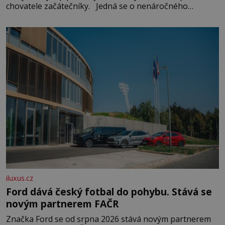
chovatele začátečníky. Jedná se o nenáročného
klidného ptáčka, který většinu dne jen posedává. Hodně
času tráví na zemi, kde sbírá zbytky semínek Jeho
domovinou je prakticky celá Austrálie s výjimkou
pobřežní oblasti.
iluxus.cz
Ford dává český fotbal do pohybu. Stává se
novým partnerem FAČR
Značka Ford se od srpna 2026 stává novým partnerem