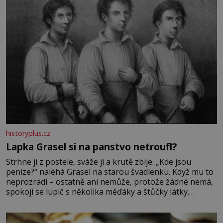
historyplus.cz
Lapka Grasel si na panstvo netroufl?
Strhne ji z postele, sváže ji a krutě zbije. „Kde jsou
peníze?“ naléhá Grasel na starou švadlenku. Když mu to
neprozradí – ostatně ani nemůže, protože žádné nemá,
spokojí se lupič s několika měďáky a štůčky látky.
Zraněná žena pár dní nato umírá. Je to muž nebývale
krutý. Jeho činy budí hrůzu ještě dlouho po jeho smrti