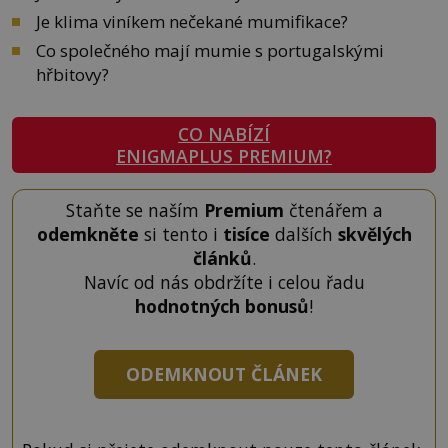
Je klima viníkem nečekané mumifikace?
Co společného mají mumie s portugalskými
hřbitovy?
CO NABÍZÍ
ENIGMAPLUS PREMIUM?
Staňte se naším
Premium
čtenářem a
odemkněte
si tento i
tisíce
dalších
skvělých
článků
.
Navíc od nás obdržíte i celou řadu
hodnotných bonusů
!
ODEMKNOUT ČLÁNEK