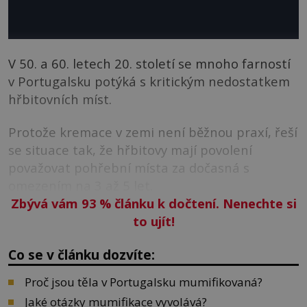
V 50. a 60. letech 20. století se mnoho farností
v Portugalsku potýká s kritickým nedostatkem
hřbitovních míst.
Protože kremace v zemi není běžnou praxí, řeší
se situace tak, že hřbitovy mají povolení
považovat pohřební místa za dočasná s
omezením na 3 až 5 let.
Zbývá vám 93
%
článku k dočtení. Nenechte si
to ujít!
Co se v článku dozvíte:
Proč jsou těla v Portugalsku mumifikovaná?
Jaké otázky mumifikace vyvolává?