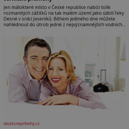
Jen málokteré místo v České republice nabízí tolik
rozmanitých zážitků na tak malém území jako údolí řeky
Desné v srdci Jeseníků. Během jediného dne můžete
nahlédnout do útrob jedné z nejvýznamnějších vodních
elektráren v Evropě, vydat se na horské hřebeny, projet
se na koloběžce a den zakončit poznáváním památek ve
Velkých Losinách nebo v termálním
skutecnepribehy.cz