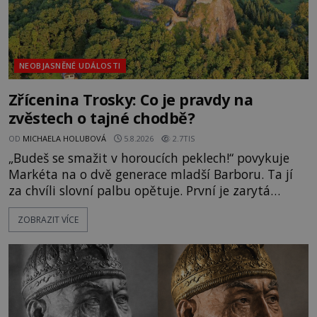
NEOBJASNĚNÉ UDÁLOSTI
Zřícenina Trosky: Co je pravdy na
zvěstech o tajné chodbě?
OD
MICHAELA HOLUBOVÁ
5.8.2026
2.7TIS
„Budeš se smažit v horoucích peklech!“ povykuje
Markéta na o dvě generace mladší Barboru. Ta jí
za chvíli slovní palbu opětuje. První je zarytá
katolička, druhá přesvědčená kališnice. A každá z
ZOBRAZIT VÍCE
nich se usídlí na jedné z věží slavného hradu
Trosky. Šlechtic Ota IV. z Bergova (1399–1452) patří
mezi vůdce protihusitského boje. Za manželku má
skutečně jistou