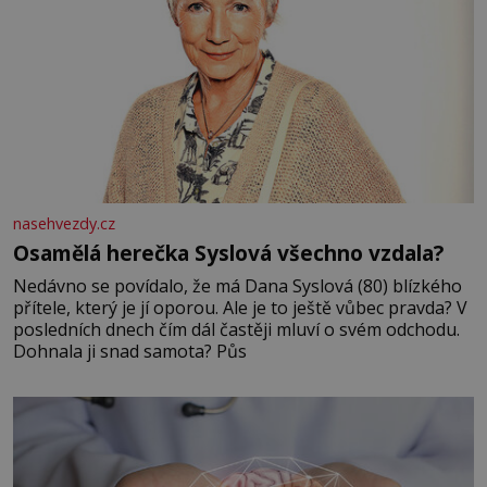
nasehvezdy.cz
Osamělá herečka Syslová všechno vzdala?
Nedávno se povídalo, že má Dana Syslová (80) blízkého
přítele, který je jí oporou. Ale je to ještě vůbec pravda? V
posledních dnech čím dál častěji mluví o svém odchodu.
Dohnala ji snad samota? Půs