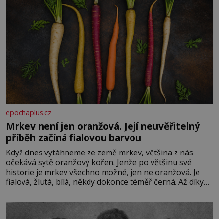
epochaplus.cz
Mrkev není jen oranžová. Její neuvěřitelný
příběh začíná fialovou barvou
Když dnes vytáhneme ze země mrkev, většina z nás
očekává sytě oranžový kořen. Jenže po většinu své
historie je mrkev všechno možné, jen ne oranžová. Je
fialová, žlutá, bílá, někdy dokonce téměř černá. Až díky
stovkám let pečlivého šlechtění se z ní stává zelenina,
bez které si českou zahradu ani nedokážeme představit.
Její příběh je