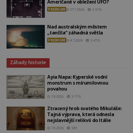
Američané v obležení UFO?
PREMIUM
27.7.2026
3.5TIS
Nad australským městem
„tančila“ záhadná světla
PREMIUM
4.7.2026
3.4TIS
Záhady historie
Ayia Napa: Kyperské vodní
monstrum s mírumilovnou
povahou
7.8.2026
3.1TIS
Ztracený hrob svatého Mikuláše:
Tajná výprava, která odnesla
nejslavnější relikvii do Itálie
7.8.2026
539