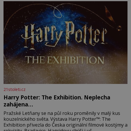
21stoleti.cz
Harry Potter: The Exhibition. Neplecha
zahájena…
Pražské Letňany se na půl roku proměnily v malý kus
kouzelnického světa. Výstava Harry Potter™: The
Exhibition přivezla do Česka originální filmové kostýmy a
rekvizity, Bradavice, Hagridovu chýši i uč