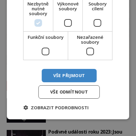
Nezbytně
Výkonové
Soubory
nutné
soubory
cílení
soubory
Funkční soubory
Nezařazené
soubory
VŠE PŘIJMOUT
Vesmír a technologie
VŠE ODMÍTNOUT
Co zachycují tajemné snímky
Marsu? Je na něm přeci jen voda?
ZOBRAZIT PODROBNOSTI
PREMIUM
7.8.2026
359
Podivné události roku 2023: Jsou