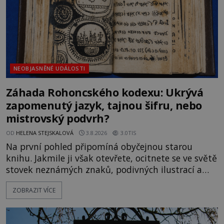
NEOBJASNĚNÉ UDÁLOSTI
Záhada Rohoncského kodexu: Ukrývá
zapomenutý jazyk, tajnou šifru, nebo
mistrovský podvrh?
OD
HELENA STEJSKALOVÁ
3.8.2026
3.0TIS
Na první pohled připomíná obyčejnou starou
knihu. Jakmile ji však otevřete, ocitnete se ve světě
stovek neznámých znaků, podivných ilustrací a
textu, který už téměř dvě století vzdoruje všem
ZOBRAZIT VÍCE
pokusům o rozluštění. Rohoncský kodex patří mezi
největší záhady evropských dějin a dodnes nikdo s
jistotou neví, kdo jej napsal, kdy vznikl ani co