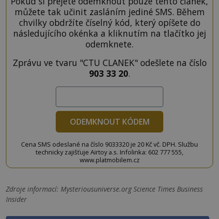
Pokud si přejete odemknout pouze tento článek,
můžete tak učinit zasláním jediné SMS. Během
chvilky obdržíte číselný kód, který opíšete do
následujícího okénka a kliknutím na tlačítko jej
odemknete.
Zprávu ve tvaru "CTU CLANEK" odešlete na číslo
903 33 20
.
ODEMKNOUT KÓDEM
Cena SMS odeslané na číslo 9033320 je 20 Kč vč. DPH. Službu
technicky zajišťuje Airtoy a.s. Infolinka: 602 777 555,
www.platmobilem.cz
Zdroje informací:
Mysteriousuniverse.org Science Times Business
Insider