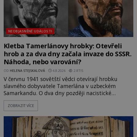
NEOBJASNĚNÉ UDÁLOSTI
Kletba Tamerlánovy hrobky: Otevřeli
hrob a za dva dny začala invaze do SSSR.
Náhoda, nebo varování?
OD
HELENA STEJSKALOVÁ
4.8.2026
2.8TIS
V červnu 1941 sovětští vědci otevírají hrobku
slavného dobyvatele Tamerlána v uzbeckém
Samarkandu. O dva dny později nacistické
Německo zahajuje operaci Barbarossa a napadá
ZOBRAZIT VÍCE
Sovětský svaz. Shoda dat je natolik zarážející, že se
rodí jedna z nejslavnějších „kleteb“ 20. století. Je
na legendě něco pravdy, nebo jde jen o fascinující
souhru okolností? Když antropolog Michail
Gerasimov (1907-1970) a