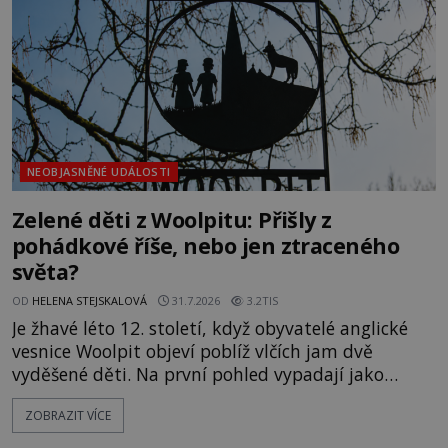
vlastně vypráví. Rohoncský kodex se poprvé
objevuje v roce
NEOBJASNĚNÉ UDÁLOSTI
Zelené děti z Woolpitu: Přišly z
pohádkové říše, nebo jen ztraceného
světa?
OD
HELENA STEJSKALOVÁ
31.7.2026
3.2TIS
Je žhavé léto 12. století, když obyvatelé anglické
vesnice Woolpit objeví poblíž vlčích jam dvě
vyděšené děti. Na první pohled vypadají jako
každé jiné, až na jednu děsivou výjimku. Jejich
ZOBRAZIT VÍCE
kůže má nazelenalý odstín, mluví
nesrozumitelnou řečí a odmítají jakékoli jídlo