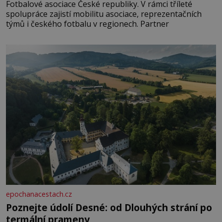
Fotbalové asociace České republiky. V rámci tříleté
spolupráce zajistí mobilitu asociace, reprezentačních
týmů i českého fotbalu v regionech. Partner
epochanacestach.cz
Poznejte údolí Desné: od Dlouhých strání po
termální prameny