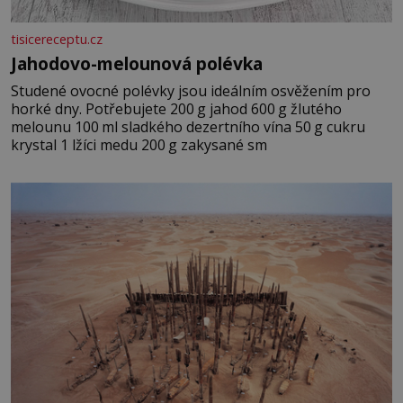
tisicereceptu.cz
Jahodovo-melounová polévka
Studené ovocné polévky jsou ideálním osvěžením pro
horké dny. Potřebujete 200 g jahod 600 g žlutého
melounu 100 ml sladkého dezertního vína 50 g cukru
krystal 1 lžíci medu 200 g zakysané sm