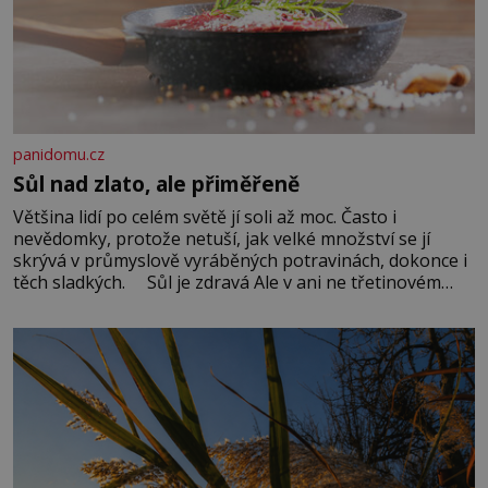
panidomu.cz
Sůl nad zlato, ale přiměřeně
Většina lidí po celém světě jí soli až moc. Často i
nevědomky, protože netuší, jak velké množství se jí
skrývá v průmyslově vyráběných potravinách, dokonce i
těch sladkých. Sůl je zdravá Ale v ani ne třetinovém
množství, než je pro většinu populace běžné. Její
základní složky– sodík a chlór – jsou zásadní pro
správné hospodaření