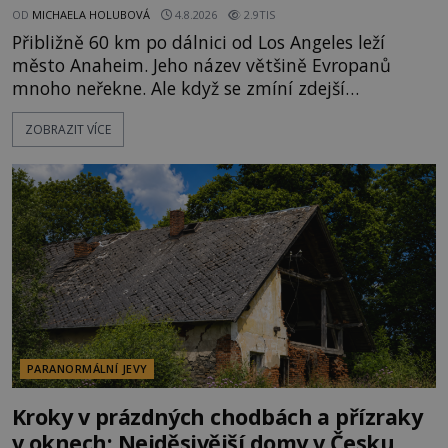
OD
MICHAELA HOLUBOVÁ
4.8.2026
2.9TIS
Přibližně 60 km po dálnici od Los Angeles leží
město Anaheim. Jeho název většině Evropanů
mnoho neřekne. Ale když se zmíní zdejší
Disneyland, je hned jasno. Zábavní park vyroste na
ZOBRAZIT VÍCE
poklidném místě bývalého sadu pomerančovníků.
Klid tu teď rozhodně nepanuje, park navštíví
kolem 17 000 000 zábavychtivých lidí ročně. A ač je
velká snaha to utajit, někteří z
PARANORMÁLNÍ JEVY
Kroky v prázdných chodbách a přízraky
v oknech: Nejděsivější domy v Česku