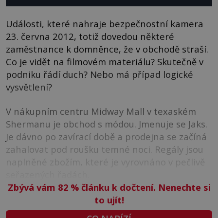
Události, které nahraje bezpečnostní kamera
23. června 2012, totiž dovedou některé
zaměstnance k domněnce, že v obchodě straší.
Co je vidět na filmovém materiálu? Skutečně v
podniku řádí duch? Nebo má případ logické
vysvětlení?
V nákupním centru Midway Mall v texaském
Shermanu je obchod s módou. Jmenuje se Jaks.
Je dávno po zavírací době a prodejna se začíná
zahalovat pod roušku temné noci. Regály jsou
naplněné zbožím, které je vyrovnáno v pečlivě
seřazených řadách.
Zbývá vám 82
%
článku k dočtení. Nenechte si
to ujít!