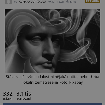
PREMIUM
od
ADRIANA VOJTÍŠKOVÁ
30.11.2021
3.1tis
Stála za děsivými událostmi nějaká entita, nebo třeba
lokální zemětřesení? Foto: Pixabay
332
3.1tis
SDÍLENÍ
ZOBRAZENÍ