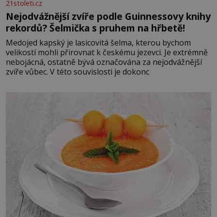
21stoleti.cz
Nejodvážnější zvíře podle Guinnessovy knihy
rekordů? Šelmička s pruhem na hřbetě!
Medojed kapský je lasicovitá šelma, kterou bychom
velikostí mohli přirovnat k českému jezevci. Je extrémně
nebojácná, ostatně bývá označována za nejodvážnější
zvíře vůbec. V této souvislosti je dokonc