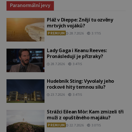
Paranormální jevy
Pláž v Dieppe: Znějí tu ozvěny
mrtvých vojáků?
PREMIUM
28.7.2026
3.1TIS
Lady Gaga i Keanu Reeves:
Pronásledují je přízraky?
28.7.2026
3.4TIS
Hudebník Sting: Vyvolaly jeho
rockové hity temnou sílu?
23.7.2026
3.4TIS
Strážci Eilean Mòr: Kam zmizeli tři
muži z opuštěného majáku?
PREMIUM
22.7.2026
3.0TIS