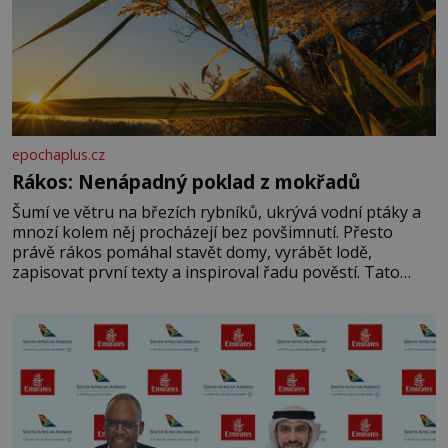
epochaplus.cz
Rákos: Nenápadný poklad z mokřadů
Šumí ve větru na březích rybníků, ukrývá vodní ptáky a
mnozí kolem něj procházejí bez povšimnutí. Přesto
právě rákos pomáhal stavět domy, vyrábět lodě,
zapisovat první texty a inspiroval řadu pověstí. Tato
skromná, ale užitečná rostlina provází člověka už tisíce
let. Většina lidí vnímá rákos jen jako obyčejnou kulisu
letního koupání. Stačí se však podívat