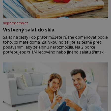
nejsemsama.cz
Vrstvený salát do skla
Salát na cesty i do práce můžete různě obměňovat podle
toho, co máte doma. Zálivkou ho zalijte až těsně před
podáváním, aby zeleninu nerozmočila. Na 2 porce
potřebujete: ✿ 1/4 ledového nebo jiného salátu (římský
salát, polníček…) ✿ 1 malá konzerva kukuřice ✿ ½
okurky ✿ 2 rajčata Zálivka: ✿ 4 lžíce olivového oleje ✿ 1
lžíci citronové šťávy ✿ ½ stroužku