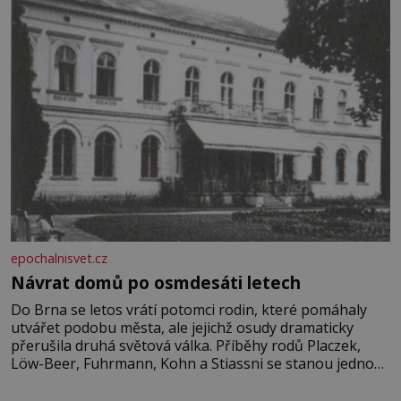
epochalnisvet.cz
Návrat domů po osmdesáti letech
Do Brna se letos vrátí potomci rodin, které pomáhaly
utvářet podobu města, ale jejichž osudy dramaticky
přerušila druhá světová válka. Příběhy rodů Placzek,
Löw-Beer, Fuhrmann, Kohn a Stiassni se stanou jednou
z hlavních dramaturgických linií festivalu židovské
kultury ŠTETL FEST 2026. Některé návraty nejsou