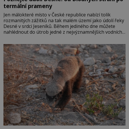
termální prameny
Jen málokteré místo v České republice nabízí tolik
rozmanitých zážitků na tak malém území jako údolí řeky
Desné v srdci Jeseníků. Během jediného dne můžete
nahlédnout do útrob jedné z nejvýznamnějších vodních
elektráren v Evropě, vydat se na horské hřebeny, projet
se na koloběžce a den zakončit poznáváním památek ve
Velkých Losinách nebo v termálním