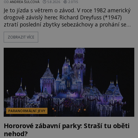
OD
ANDREA ŠULCOVÁ
5.8.2026
2.0TIS
Je to jízda s větrem o závod. V roce 1982 americký
drogově závislý herec Richard Dreyfuss (*1947)
ztratí poslední zbytky sebezáchovy a prohání se
po silnicích ve svém mercedesu jako utržený ze
ZOBRAZIT VÍCE
řetězu. Vše vyvrcholí katastrofou, když to Dreyfuss
napálí v plné rychlosti do stromu! Policie ve vraku
následně nalezne schovaný kokain. Tímto
momentem se slavnému
PARANORMÁLNÍ JEVY
Hororové zábavní parky: Straší tu oběti
nehod?