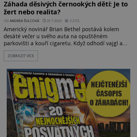
Záhada děsivých černookých dětí: Je to
žert nebo realita?
OD
ANDREA ŠULCOVÁ
29.7.2026
3.2TIS
Americký novinář Brian Bethel postává kolem
desáté večer u svého auta na opuštěném
parkovišti a kouří cigaretu. Když odhodí vajgl a
chystá se nastoupit do auta, přijdou k němu dva
ZOBRAZIT VÍCE
mladí chlapci, kterým může být okolo 14 let.
„Pane, byl byste tak laskav a svezl nás domů? Je to
pouhých několik minut od tohoto parkoviště,“
zeptá se suverénně jeden z nich. P