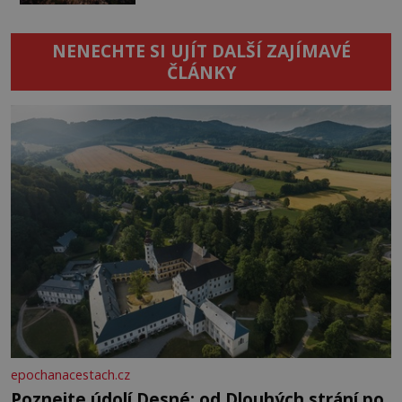
NENECHTE SI UJÍT DALŠÍ ZAJÍMAVÉ
ČLÁNKY
epochanacestach.cz
Poznejte údolí Desné: od Dlouhých strání po