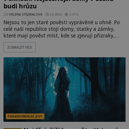
budí hrůzu
OD
HELENA STEJSKALOVÁ
2.8.2026
3.3TIS
Nejsou to jen staré pověsti vyprávěné u ohně. Po
celé naší republice stojí domy, statky a zámky,
které mají pověst míst, kde se zjevují přízraky,
ozývají nevysvětlitelné zvuky nebo se dějí podivné
ZOBRAZIT VÍCE
jevy. Zatímco historici většinou hledají racionální
vysvětlení, záhadologové upozorňují, že některé
lokality vykazují nápadně podobná svědectví po
celé generace. A právě tato opakující se svědectví
ud
PARANORMÁLNÍ JEVY