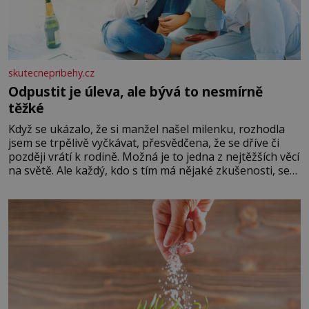
skutecnepribehy.cz
Odpustit je úleva, ale bývá to nesmírně
těžké
Když se ukázalo, že si manžel našel milenku, rozhodla
jsem se trpělivě vyčkávat, přesvědčena, že se dříve či
později vrátí k rodině. Možná je to jedna z nejtěžších věcí
na světě. Ale každý, kdo s tím má nějaké zkušenosti, se
zapřísahá, že pokud odpustíte, znatelně se vám uleví.
Když se ke mně doneslo, že si manžel pořídil milenku,