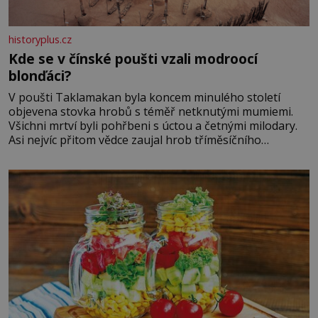
historyplus.cz
Kde se v čínské poušti vzali modroocí
blonďáci?
V poušti Taklamakan byla koncem minulého století
objevena stovka hrobů s téměř netknutými mumiemi.
Všichni mrtví byli pohřbeni s úctou a četnými milodary.
Asi nejvíc přitom vědce zaujal hrob tříměsíčního
chlapečka s modrou filcovou čapkou, z níž se draly
blonďaté vlásky. Fakt, že jsou těla dávných lidí nesmírně
dobře zachovalá, přičítají odborníci zdejším klimatickým
podmínkám. Sucho, prosolené písky a extrémně