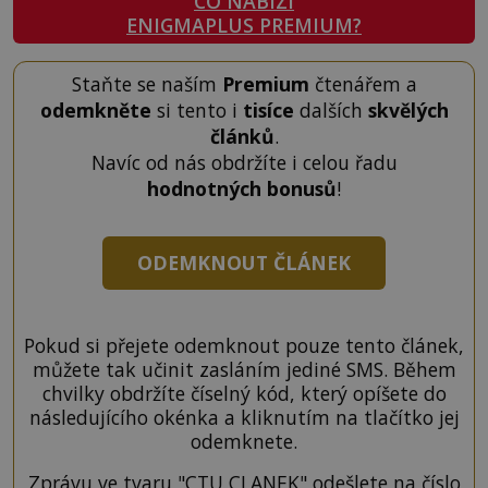
CO NABÍZÍ
ENIGMAPLUS PREMIUM?
Staňte se naším
Premium
čtenářem a
odemkněte
si tento i
tisíce
dalších
skvělých
článků
.
Navíc od nás obdržíte i celou řadu
hodnotných bonusů
!
ODEMKNOUT ČLÁNEK
Pokud si přejete odemknout pouze tento článek,
můžete tak učinit zasláním jediné SMS. Během
chvilky obdržíte číselný kód, který opíšete do
následujícího okénka a kliknutím na tlačítko jej
odemknete.
Zprávu ve tvaru "CTU CLANEK" odešlete na číslo