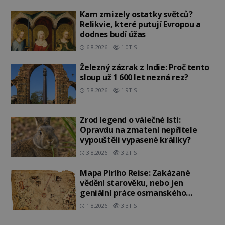
Kam zmizely ostatky světců?
Relikvie, které putují Evropou a
dodnes budí úžas
6.8.2026
1.0TIS
Železný zázrak z Indie: Proč tento
sloup už 1 600 let nezná rez?
5.8.2026
1.9TIS
Zrod legend o válečné lsti:
Opravdu na zmatení nepřítele
vypouštěli vypasené králíky?
3.8.2026
3.2TIS
Mapa Piriho Reise: Zakázané
vědění starověku, nebo jen
geniální práce osmanského
admirála?
1.8.2026
3.3TIS