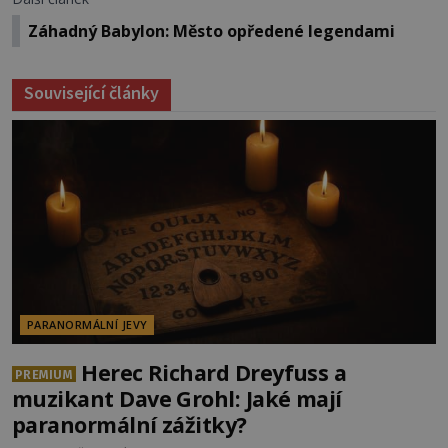
Záhadný Babylon: Město opředené legendami
Související články
PARANORMÁLNÍ JEVY
Herec Richard Dreyfuss a
PREMIUM
muzikant Dave Grohl: Jaké mají
paranormální zážitky?