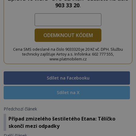
903 33 20
.
ODEMKNOUT KÓDEM
Cena SMS odeslané na číslo 9033320 je 20 Kč vč. DPH. Službu
technicky zajišťuje Airtoy a.s. Infolinka: 602 777 555,
www.platmobilem.cz
Sdílet na Facebooku
Sdílet na X
Předchozí článek
Případ zmizelého šestiletého Etana: Tělíčko
skončí mezi odpadky
Další článek