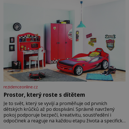
jednoduché. Místa, která si člověk pamatuje z rodinných
vyprávění, už dávno
rezidenceonline.cz
Prostor, který roste s dítětem
Je to svět, který se vyvíjí a proměňuje od prvních
dětských krůčků až po dospívání. Správně navržený
pokoj podporuje bezpečí, kreativitu, soustředění i
odpočinek a reaguje na každou etapu života a specifické
potřeby dítěte. Pro nejmenší je klíčová jednoduchost,