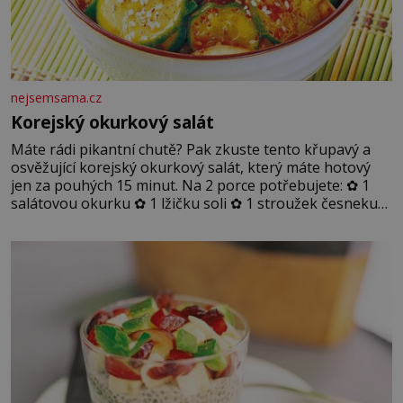
nejsemsama.cz
Korejský okurkový salát
Máte rádi pikantní chutě? Pak zkuste tento křupavý a
osvěžující korejský okurkový salát, který máte hotový
jen za pouhých 15 minut. Na 2 porce potřebujete: ✿ 1
salátovou okurku ✿ 1 lžičku soli ✿ 1 stroužek česneku
✿ 1 lžíci sójové omáčky ✿ 1 lžíci rýžového octa ✿ 1 lžičku
sezamového oleje ✿ 1 lžičku chilli ✿ 1 lžičku cukru ✿ 1
jarní cibulku ✿ 1 lžíci sezamových semínek