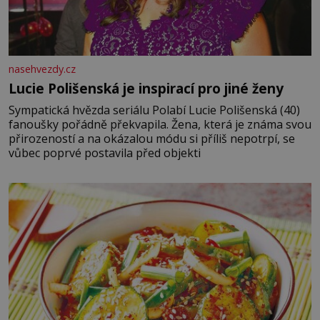
nasehvezdy.cz
Lucie Polišenská je inspirací pro jiné ženy
Sympatická hvězda seriálu Polabí Lucie Polišenská (40)
fanoušky pořádně překvapila. Žena, která je známa svou
přirozeností a na okázalou módu si příliš nepotrpí, se
vůbec poprvé postavila před objekti