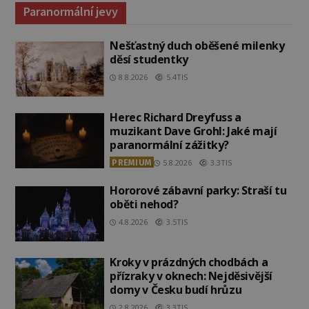
Paranormální jevy
Nešťastný duch oběšené milenky
děsí studentky
8.8.2026
5.4TIS
Herec Richard Dreyfuss a
muzikant Dave Grohl: Jaké mají
paranormální zážitky?
PREMIUM
5.8.2026
3.3TIS
Hororové zábavní parky: Straší tu
oběti nehod?
4.8.2026
3.5TIS
Kroky v prázdných chodbách a
přízraky v oknech: Nejděsivější
domy v Česku budí hrůzu
2.8.2026
3.3TIS