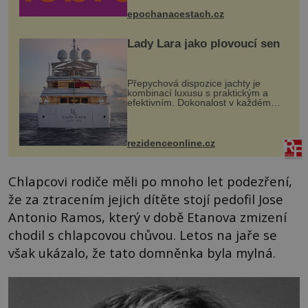
mohou těšit na víno, burčák, pes...
epochanacestach.cz
Lady Lara jako plovoucí sen
Přepychová dispozice jachty je
kombinací luxusu s praktickým a
efektivním. Dokonalost v každém
detailu představuje značka Fendi
Casa, kterou byly vybaveny její
paluby. Monacký přístav nabízí
každoročn...
rezidenceonline.cz
Chlapcovi rodiče měli po mnoho let podezření,
že za ztracením jejich dítěte stojí pedofil Jose
Antonio Ramos, který v době Etanova zmizení
chodil s chlapcovou chůvou. Letos na jaře se
však ukázalo, že tato domněnka byla mylná.