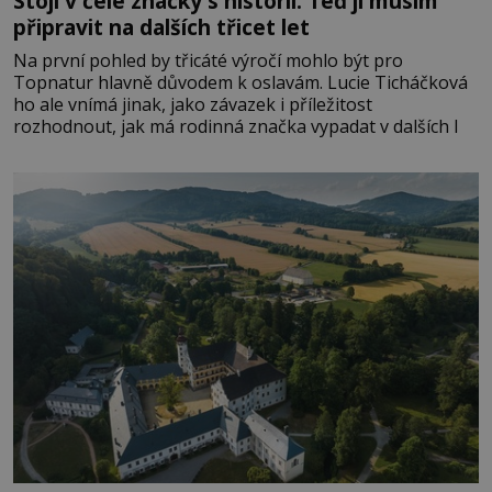
Stojí v čele značky s historií. Teď ji musím
připravit na dalších třicet let
Na první pohled by třicáté výročí mohlo být pro
Topnatur hlavně důvodem k oslavám. Lucie Ticháčková
ho ale vnímá jinak, jako závazek i příležitost
rozhodnout, jak má rodinná značka vypadat v dalších l