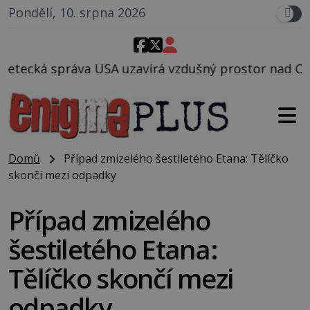
Pondělí, 10. srpna 2026
vírá vzdušný prostor nad Oblastí 51, mohlo to souvi
Domů
Případ zmizelého šestiletého Etana: Tělíčko
skončí mezi odpadky
Případ zmizelého
šestiletého Etana:
Tělíčko skončí mezi
odpadky