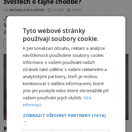
zvěstech o tajné chodbě?
OD
MICHAELA HOLUBOVÁ
5.8.2026
3.4TIS
„Budeš se smažit v horoucích peklech!“ povykuje
Markéta na o dvě generace mladší Barboru. Ta jí
Tyto webové stránky
za chvíli slovní palbu opětuje. První je zarytá
používají soubory cookie.
katolička, druhá přesvědčená kališnice. A každá z
ZOBRAZIT VÍCE
nich se usídlí na jedné z věží slavného hradu
K personalizaci obsahu, reklam a analýze
Trosky. Šlechtic Ota IV. z Bergova (1399–1452) patří
návštěvnosti používáme soubory cookie.
mezi vůdce protihusitského boje. Za manželku má
Informace o vašem používání našich
skutečně jistou
stránek také sdílíme s našimi reklamními a
analytickými partnery, kteří je mohou
kombinovat s dalšími informacemi, které
jste jim poskytli nebo které shromáždili při
vašem používání jejich služeb.
Více
informací
NEOBJASNĚNÉ UDÁLOSTI
ZOBRAZIT VŠECHNY PARTNERY
(1616)
→
Kletba Tamerlánovy hrobky: Otevřeli