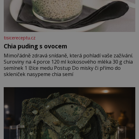
tisicereceptu.cz
Chia puding s ovocem
Mimořádně zdravá snídaně, která pohladí vaše zažívání.
Suroviny na 4 porce 120 ml kokosového mléka 30 g chia
semínek 1 lžíce medu Postup Do misky či přímo do
skleniček nasypeme chia semí