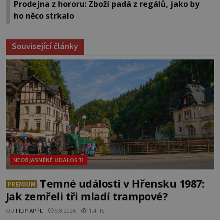
Prodejna z hororu: Zboží padá z regálů, jako by
ho něco strkalo
Související články
NEOBJASNĚNÉ UDÁLOSTI
Temné události v Hřensku 1987:
PREMIUM
Jak zemřeli tři mladí trampové?
OD
FILIP APPL
9.8.2026
1.4TIS