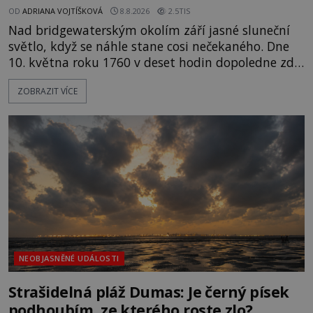
OD
ADRIANA VOJTÍŠKOVÁ
8.8.2026
2.5TIS
Nad bridgewaterským okolím září jasné sluneční
světlo, když se náhle stane cosi nečekaného. Dne
10. května roku 1760 v deset hodin dopoledne zde
dojde k vůbec prvnímu historicky doloženému
ZOBRAZIT VÍCE
přeletu UFO. Podle záznamů vyzařuje takové
světlo, že vypadá jako „koule hořícího ohně“. Jde
jen o nějaký optický klam, nebo se zde skutečně
právě vznáší mimozemská loď
NEOBJASNĚNÉ UDÁLOSTI
Strašidelná pláž Dumas: Je černý písek
podhoubím, ze kterého roste zlo?