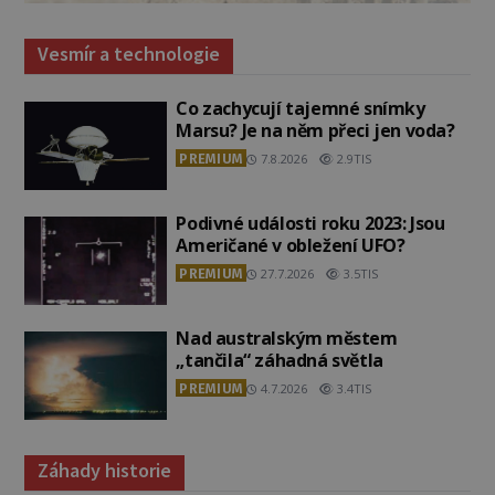
Vesmír a technologie
Co zachycují tajemné snímky
Marsu? Je na něm přeci jen voda?
PREMIUM
7.8.2026
2.9TIS
Podivné události roku 2023: Jsou
Američané v obležení UFO?
PREMIUM
27.7.2026
3.5TIS
Nad australským městem
„tančila“ záhadná světla
PREMIUM
4.7.2026
3.4TIS
Záhady historie