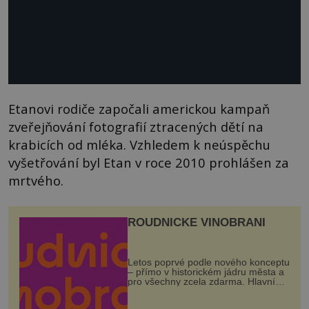
Etanovi rodiče započali americkou kampaň
zveřejňování fotografií ztracených dětí na
krabicích od mléka. Vzhledem k neúspěchu
vyšetřování byl Etan v roce 2010 prohlášen za
mrtvého.
ROUDNICKÉ VINOBRANÍ
Letos poprvé podle nového konceptu
– přímo v historickém jádru města a
pro všechny zcela zdarma. Hlavní
program se odehraje na Karlově a
Husově náměstí. Návštěvníci se