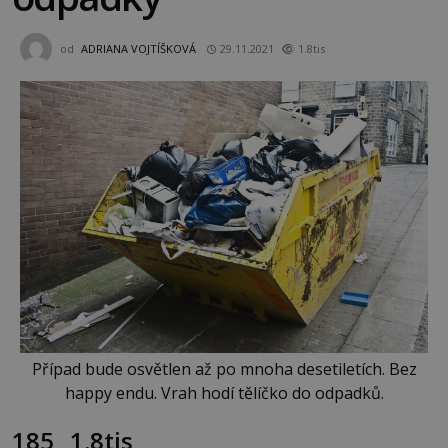
od
ADRIANA VOJTÍŠKOVÁ
29.11.2021
1.8tis
Případ bude osvětlen až po mnoha desetiletích. Bez
happy endu. Vrah hodí tělíčko do odpadků.
185
1.8tis