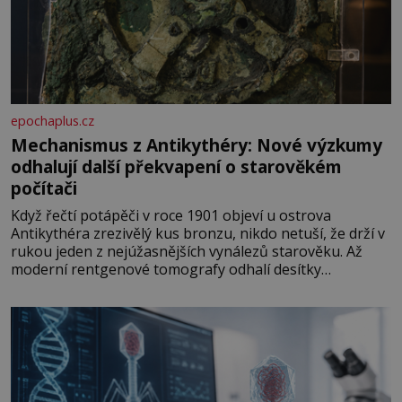
epochaplus.cz
Mechanismus z Antikythéry: Nové výzkumy
odhalují další překvapení o starověkém
počítači
Když řečtí potápěči v roce 1901 objeví u ostrova
Antikythéra zrezivělý kus bronzu, nikdo netuší, že drží v
rukou jeden z nejúžasnějších vynálezů starověku. Až
moderní rentgenové tomografy odhalí desítky
ozubených kol ukrytých uvnitř. Mechanismus z
Antikythéry je dnes považován za nejstarší známý
analogový počítač na světě. Přesto ani po více než sto
letech výzkumu