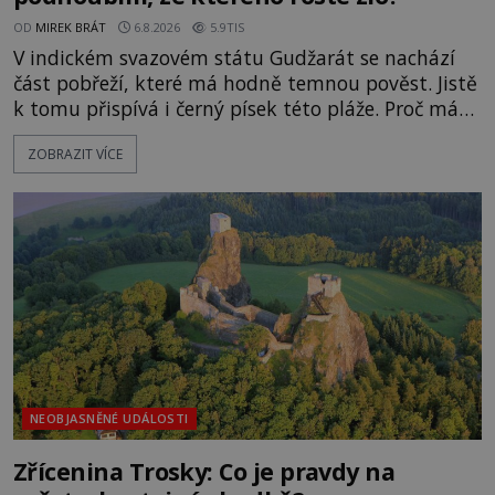
OD
MIREK BRÁT
6.8.2026
5.9TIS
V indickém svazovém státu Gudžarát se nachází
část pobřeží, které má hodně temnou pověst. Jistě
k tomu přispívá i černý písek této pláže. Proč má
pláž takové netypické zbarvení? Nakolik jsou
ZOBRAZIT VÍCE
pravdivé historky, že zde došlo k nevysvětlitelným
zmizením turistů? Ti, kteří se nebojí, nás mohou
následovat. Vstupujeme na pláž Dumas ve městě
Surat. Gu
NEOBJASNĚNÉ UDÁLOSTI
Zřícenina Trosky: Co je pravdy na