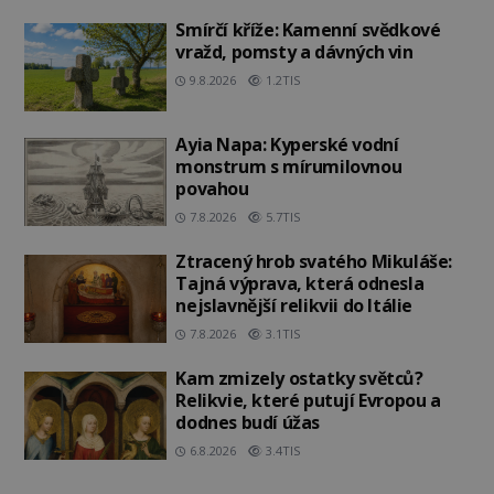
Smírčí kříže: Kamenní svědkové
vražd, pomsty a dávných vin
9.8.2026
1.2TIS
Ayia Napa: Kyperské vodní
monstrum s mírumilovnou
povahou
7.8.2026
5.7TIS
Ztracený hrob svatého Mikuláše:
Tajná výprava, která odnesla
nejslavnější relikvii do Itálie
7.8.2026
3.1TIS
Kam zmizely ostatky světců?
Relikvie, které putují Evropou a
dodnes budí úžas
6.8.2026
3.4TIS