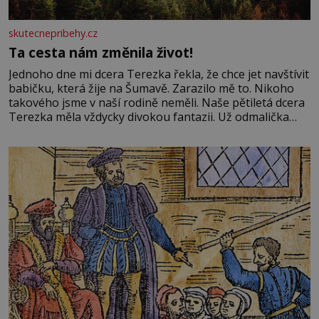
skutecnepribehy.cz
Ta cesta nám změnila život!
Jednoho dne mi dcera Terezka řekla, že chce jet navštívit
babičku, která žije na Šumavě. Zarazilo mě to. Nikoho
takového jsme v naší rodině neměli. Naše pětiletá dcera
Terezka měla vždycky divokou fantazii. Už odmalička
milovala svět pohádek. Každou chvilku mi říkala, že se jí
zdálo o jednorožcích, krásných princeznách, statečných
rytířích a létajících dracích.