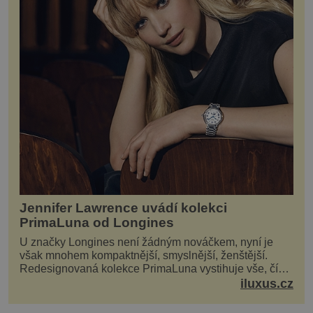
Jennifer Lawrence uvádí kolekci
PrimaLuna od Longines
U značky Longines není žádným nováčkem, nyní je
však mnohem kompaktnější, smyslnější, ženštější.
Redesignovaná kolekce PrimaLuna vystihuje vše, čím
je značka Longines dnes a čím byla i před sto dvacet...
iluxus.cz