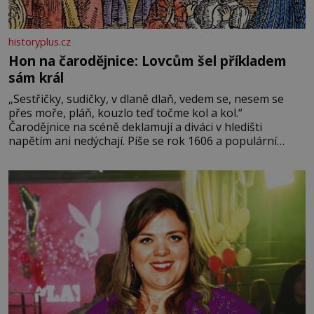
historyplus.cz
Hon na čarodějnice: Lovcům šel příkladem
sám král
„Sestřičky, sudičky, v dlaně dlaň, vedem se, nesem se
přes moře, pláň, kouzlo teď točme kol a kol.“
Čarodějnice na scéně deklamují a diváci v hledišti
napětím ani nedýchají. Píše se rok 1606 a populární
anglický dramatik William Shakespeare uvádí svou
Tragédii o Macbethovi. Napsal ji pro krále Jakuba I., jenž
v roce 1603 vystřídal