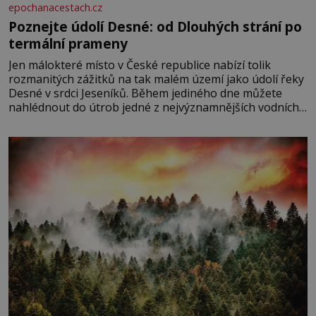
epochanacestach.cz
Poznejte údolí Desné: od Dlouhých strání po
termální prameny
Jen málokteré místo v České republice nabízí tolik
rozmanitých zážitků na tak malém území jako údolí řeky
Desné v srdci Jeseníků. Během jediného dne můžete
nahlédnout do útrob jedné z nejvýznamnějších vodních
elektráren v Evropě, vydat se na horské hřebeny, projet
se na koloběžce a den zakončit poznáváním památek ve
Velkých Losinách nebo v termálním