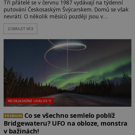
Tři přátelé se v červnu 1987 vydávají na týdenní
putování Českosaským Švýcarskem. Domů se však
nevrátí. O několik měsíců později jsou v
nepřístupných skalách u Hřenska nalezeny jejich
ZOBRAZIT VÍCE
kostry – a s nimi stopy, které se jen obtížně slučují
s nešťastnou náhodou. Zabil mladé trampy
přírodní živel, neznámý útočník, nebo někdo, koho
tehdejší režim nechtěl odhalit? [gallery
ids="171131,171132,1711
NEOBJASNĚNÉ UDÁLOSTI
Co se všechno semlelo poblíž
PREMIUM
Bridgewateru? UFO na obloze, monstra
v bažinách!