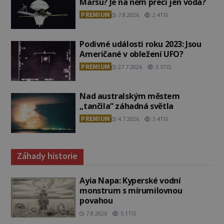
Marsu? Je na něm přeci jen voda?
PREMIUM
7.8.2026
2.4TIS
Podivné události roku 2023: Jsou
Američané v obležení UFO?
PREMIUM
27.7.2026
3.5TIS
Nad australským městem
„tančila“ záhadná světla
PREMIUM
4.7.2026
3.4TIS
Záhady historie
Ayia Napa: Kyperské vodní
monstrum s mírumilovnou
povahou
7.8.2026
5.1TIS