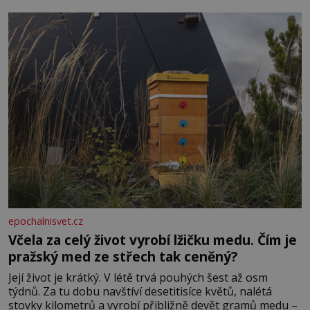
dál častěji volá o pomoc, co se hlídání týče. Dalo by se
epochalnisvet.cz
Včela za celý život vyrobí lžičku medu. Čím je
pražský med ze střech tak ceněný?
Její život je krátký. V létě trvá pouhých šest až osm
týdnů. Za tu dobu navštíví desetitisíce květů, nalétá
stovky kilometrů a vyrobí přibližně devět gramů medu –