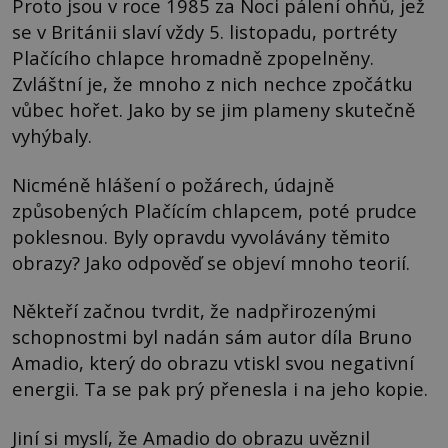
Proto jsou v roce 1985 za Noci pálení ohňů, jež
se v Británii slaví vždy 5. listopadu, portréty
Plačícího chlapce hromadně zpopelněny.
Zvláštní je, že mnoho z nich nechce zpočátku
vůbec hořet. Jako by se jim plameny skutečně
vyhýbaly.
Nicméně hlášení o požárech, údajně
způsobených Plačícím chlapcem, poté prudce
poklesnou. Byly opravdu vyvolávány těmito
obrazy? Jako odpověď se objeví mnoho teorií.
Někteří začnou tvrdit, že nadpřirozenými
schopnostmi byl nadán sám autor díla Bruno
Amadio, který do obrazu vtiskl svou negativní
energii. Ta se pak prý přenesla i na jeho kopie.
Jiní si myslí, že Amadio do obrazu uvěznil