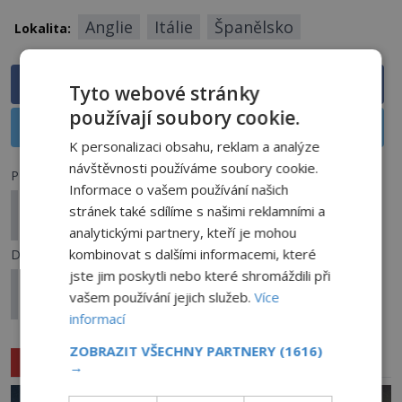
Anglie
Itálie
Španělsko
Lokalita:
Sdílet na Facebooku
Tyto webové stránky
používají soubory cookie.
Sdílet na X
K personalizaci obsahu, reklam a analýze
návštěvnosti používáme soubory cookie.
Předchozí článek
Informace o vašem používání našich
Cestování časem: Jak se švýcarský prsten ocitl ve
stránek také sdílíme s našimi reklamními a
400 let zapečetěné hrobce?
analytickými partnery, kteří je mohou
kombinovat s dalšími informacemi, které
Další článek
jste jim poskytli nebo které shromáždili při
Děsivé záběry z dronu: Natočil ducha černooké
vašem používání jejich služeb.
Více
dívky?
informací
ZOBRAZIT VŠECHNY PARTNERY
(1616)
Související články
→