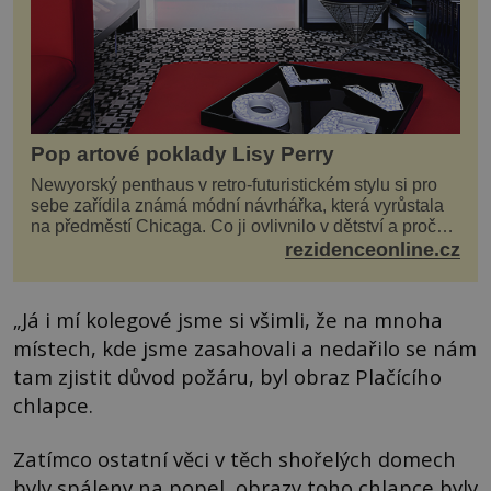
Pop artové poklady Lisy Perry
Newyorský penthaus v retro-futuristickém stylu si pro
sebe zařídila známá módní návrhářka, která vyrůstala
na předměstí Chicaga. Co ji ovlivnilo v dětství a proč
vypadá její domov právě takto? Interié...
rezidenceonline.cz
„Já i mí kolegové jsme si všimli, že na mnoha
místech, kde jsme zasahovali a nedařilo se nám
tam zjistit důvod požáru, byl obraz Plačícího
chlapce.
Zatímco ostatní věci v těch shořelých domech
byly spáleny na popel, obrazy toho chlapce byly