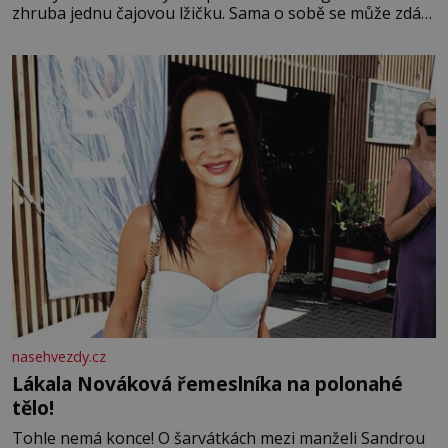
zhruba jednu čajovou lžičku. Sama o sobě se může zdát
bezvýznamná. Teprve když se spojí s dalšími desítkami
tisíc příslušnic svého včelstva, vznikne jeden z
nejdokonalejších organismů
nasehvezdy.cz
Lákala Nováková řemeslníka na polonahé
tělo!
Tohle nemá konce! O šarvátkách mezi manželi Sandrou