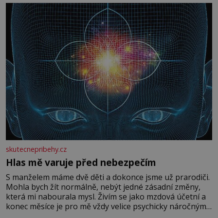
skutecnepribehy.cz
Hlas mě varuje před nebezpečím
S manželem máme dvě děti a dokonce jsme už prarodiči.
Mohla bych žít normálně, nebýt jedné zásadní změny,
která mi nabourala mysl. Živím se jako mzdová účetní a
konec měsíce je pro mě vždy velice psychicky náročným
obdobím. Od té chvíle, co máme vnoučata, mi dcera čím