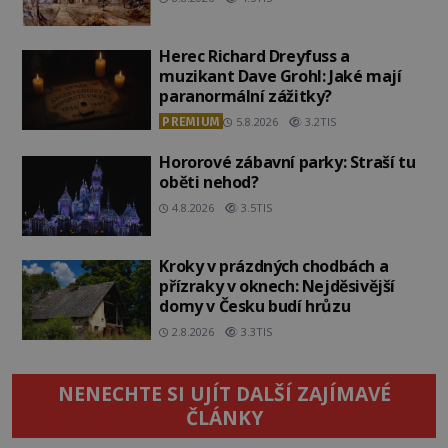
Herec Richard Dreyfuss a
muzikant Dave Grohl: Jaké mají
paranormální zážitky?
PREMIUM
5.8.2026
3.2TIS
Hororové zábavní parky: Straší tu
oběti nehod?
4.8.2026
3.5TIS
Kroky v prázdných chodbách a
přízraky v oknech: Nejděsivější
domy v Česku budí hrůzu
2.8.2026
3.3TIS
NENECHTE SI UJÍT DALŠÍ ZAJÍMAVÉ
ČLÁNKY