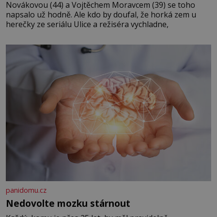
Novákovou (44) a Vojtěchem Moravcem (39) se toho
napsalo už hodně. Ale kdo by doufal, že horká zem u
herečky ze seriálu Ulice a režiséra vychladne,
panidomu.cz
Nedovolte mozku stárnout