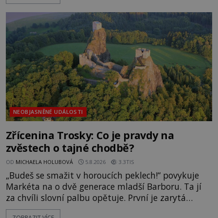
zmizením turistů? Ti, kteří se nebojí, nás mohou
následovat. Vstupujeme na pláž Dumas ve městě
Surat. Gu
NEOBJASNĚNÉ UDÁLOSTI
Zřícenina Trosky: Co je pravdy na
zvěstech o tajné chodbě?
OD
MICHAELA HOLUBOVÁ
5.8.2026
3.3TIS
„Budeš se smažit v horoucích peklech!“ povykuje
Markéta na o dvě generace mladší Barboru. Ta jí
za chvíli slovní palbu opětuje. První je zarytá
katolička, druhá přesvědčená kališnice. A každá z
ZOBRAZIT VÍCE