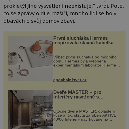
prokletý! Jiné vysvětlení neexistuje,“ tvrdí. Poté,
co se zprávy o díle rozšíří, mnoho lidí se ho v
obavách o svůj domov zbaví.
První sluchátka Hermés
inspirovala slavná kabelka
Vůbec první sluchátka od módního
domu Hermès byla vyrobena
experimentálním laboratoří Hermès
Ateliers Horizons. Elegantní gadget
si vyžádal dva roky vývoje a chlubí
se ručně šitou hovězí kůží a
epochalnisvet.cz
kovový...
Dveře MASTER – pro
interiéry navržené s
rozumem i vášní!
Otočné dveře MASTER, opláštění
kůže antik, skrytá zárubeň AKTIVE
40/00 Interiéry navrhované na
zakázku často vyžadují atypické
rozměry nejen nábytku, ale i