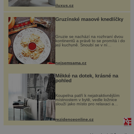
otvorových prvků. Technické zázemí
iluxus.cz
dnes umož...
Gruzínské masové knedlíčky
Gruzie se nachází na rozhraní dvou
kontinentů a právě to se promítá i do
její kuchyně. Snoubí se v ní
evropské a asijské chutě a díky tomu
vznikají rozmanité a chuťově bohaté
pokrmy, které rozhodně st...
nejsemsama.cz
Měkké na dotek, krásné na
pohled
Koupelna patří k nejatraktivnějším
místnostem v bytě, vedle ložnice
slouží jako místo pro relaxaci a
odpočinek. Koupelnový textil –
ručníky, osušky a koberečky –
mohou jako mávnutím kouzelného
rezidenceonline.cz
proutku...