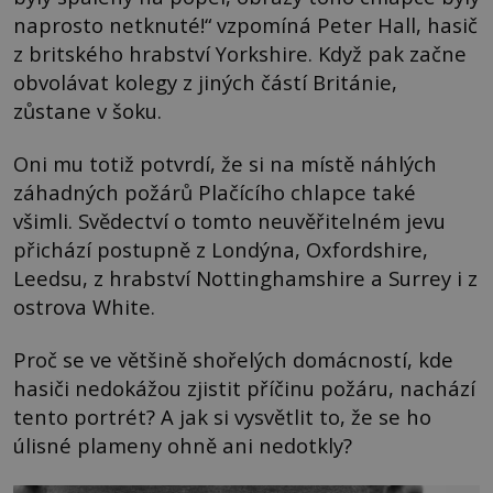
naprosto netknuté!“ vzpomíná Peter Hall, hasič
z britského hrabství Yorkshire. Když pak začne
obvolávat kolegy z jiných částí Británie,
zůstane v šoku.
Oni mu totiž potvrdí, že si na místě náhlých
záhadných požárů Plačícího chlapce také
všimli. Svědectví o tomto neuvěřitelném jevu
přichází postupně z Londýna, Oxfordshire,
Leedsu, z hrabství Nottinghamshire a Surrey i z
ostrova White.
Proč se ve většině shořelých domácností, kde
hasiči nedokážou zjistit příčinu požáru, nachází
tento portrét? A jak si vysvětlit to, že se ho
úlisné plameny ohně ani nedotkly?