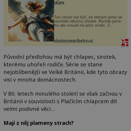
dům
Ten obraz byl kýč, se kterým jsme se
nechtěli nikomu chlubit. Rychle jsme
ho ale vraceli na jeho místo. S
manželem Vaškem jsme si pořídili
chaloupku, takový domek na severu
Čech, kde jsme si naplánova...
skutecnepribehy.cz
Původní předlohou má být chlapec, sirotek,
kterému uhořeli rodiče. Série se stane
nejoblíbenější ve Velké Británii, kde tyto obrazy
visí v mnoha domácnostech.
V 80. letech minulého století se však začnou v
Británii v souvislosti s Plačícím chlapcem dít
velmi podivné věci…
Mají z něj plameny strach?