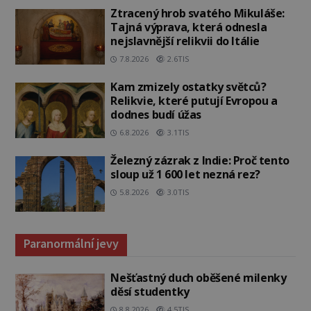
Ztracený hrob svatého Mikuláše:
Tajná výprava, která odnesla
nejslavnější relikvii do Itálie
7.8.2026
2.6TIS
Kam zmizely ostatky světců?
Relikvie, které putují Evropou a
dodnes budí úžas
6.8.2026
3.1TIS
Železný zázrak z Indie: Proč tento
sloup už 1 600 let nezná rez?
5.8.2026
3.0TIS
Paranormální jevy
Nešťastný duch oběšené milenky
děsí studentky
8.8.2026
4.5TIS