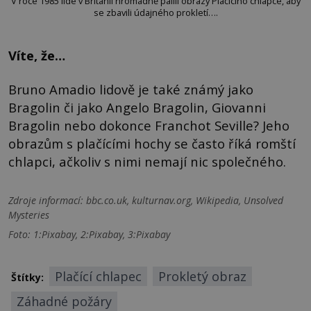
V roce 1985 lidé v Británii hromadně pálili obrazy Plačícího chlapce, aby
se zbavili údajného prokletí….
Víte, že…
Bruno Amadio lidově je také známý jako
Bragolin či jako Angelo Bragolin, Giovanni
Bragolin nebo dokonce Franchot Seville? Jeho
obrazům s plačícími hochy se často říká romští
chlapci, ačkoliv s nimi nemají nic společného.
Zdroje informací:
bbc.co.uk, kulturnav.org, Wikipedia, Unsolved
Mysteries
Foto: 1:Pixabay, 2:Pixabay, 3:Pixabay
Plačící chlapec
Prokletý obraz
Štítky:
Záhadné požáry