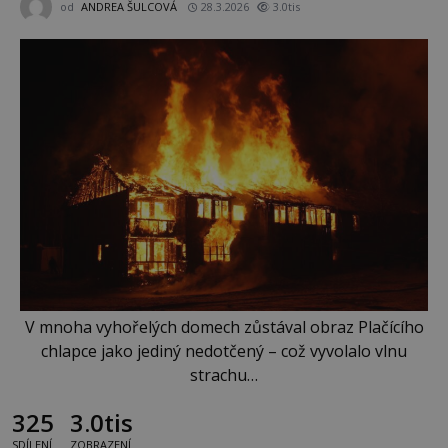
od
ANDREA ŠULCOVÁ
28.3.2026
3.0tis
V mnoha vyhořelých domech zůstával obraz Plačícího
chlapce jako jediný nedotčený – což vyvolalo vlnu
strachu…
325
3.0tis
SDÍLENÍ
ZOBRAZENÍ