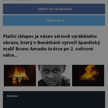
Sdílet na Facebooku
Sdílet na X
Plačící chlapec je název sériově vyráběného
obrazu, který v Benátkách vytvoří španělský
malíř Bruno Amadio krátce po 2. světové
válce…
Reklama