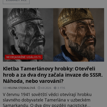
nich se usídlí na jedné z věží slavného hradu
Trosky. Šlechtic Ota IV. z Bergova (1399–1452) patří
mezi vůdce protihusitského boje. Za manželku má
skutečně jistou
NEOBJASNĚNÉ UDÁLOSTI
Kletba Tamerlánovy hrobky: Otevřeli
hrob a za dva dny začala invaze do SSSR.
Náhoda, nebo varování?
OD
HELENA STEJSKALOVÁ
4.8.2026
3.1TIS
V červnu 1941 sovětští vědci otevírají hrobku
slavného dobyvatele Tamerlána v uzbeckém
Samarkandu. O dva dny později nacistické