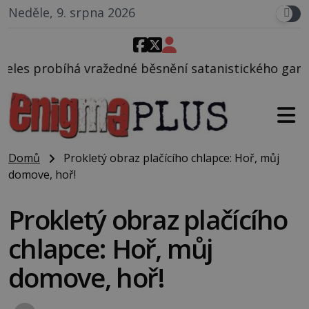
Neděle, 9. srpna 2026
edné běsnění satanistického gangu vedeného Charle
Domů
Prokletý obraz plačícího chlapce: Hoř, můj
domove, hoř!
Prokletý obraz plačícího
chlapce: Hoř, můj
domove, hoř!