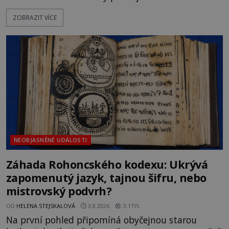
Německo zahajuje operaci Barbarossa a napadá
ZOBRAZIT VÍCE
Sovětský svaz. Shoda dat je natolik zarážející, že se
rodí jedna z nejslavnějších „kleteb“ 20. století. Je
na legendě něco pravdy, nebo jde jen o fascinující
souhru okolností? Když antropolog Michail
Gerasimov (1907-1970) a
NEOBJASNĚNÉ UDÁLOSTI
Záhada Rohoncského kodexu: Ukrývá
zapomenutý jazyk, tajnou šifru, nebo
mistrovský podvrh?
OD
HELENA STEJSKALOVÁ
3.8.2026
3.1TIS
Na první pohled připomíná obyčejnou starou