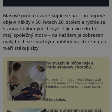
Masově produkované kopie se na trhu poprvé
objeví někdy v 50. letech 20. století a rychle se
stanou oblíbenými. I když je jich více druhů,
mají společný motiv – na každém je zobrazen
malý hoch se smutným pohledem, kterému po
tváři stékají slzy.
Neinvazivní léčba nejen
Parkinsonovy choroby
pomocí ultrazvukové
„helmy“
Ke zmírnění třesu, který doprovází
Parkinsonovu chorobu, je využívána
hluboká mozková stimulace, která
však vyžaduje vysoce invazivní
zákrok. Ultrazvuk zase není vhodný
k dostatečně přesnému zacílení ...
21stoleti.cz
Obraz s andělem chrání náš