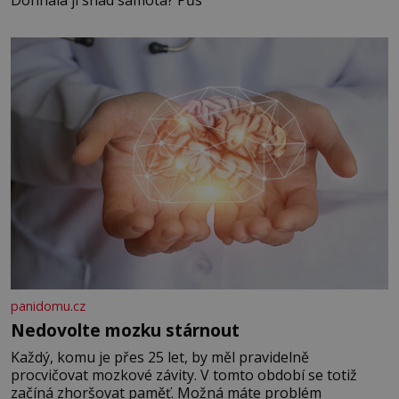
Dohnala ji snad samota? Půs
panidomu.cz
Nedovolte mozku stárnout
Každý, komu je přes 25 let, by měl pravidelně
procvičovat mozkové závity. V tomto období se totiž
začíná zhoršovat paměť. Možná máte problém