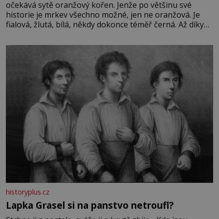
očekává sytě oranžový kořen. Jenže po většinu své
historie je mrkev všechno možné, jen ne oranžová. Je
fialová, žlutá, bílá, někdy dokonce téměř černá. Až díky
stovkám let pečlivého šlechtění se z ní stává zelenina,
bez které si českou zahradu ani nedokážeme představit.
Její příběh je
historyplus.cz
Lapka Grasel si na panstvo netroufl?