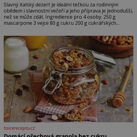
Slavný italský dezert je ideální tečkou za rodinným
obědem i slavnostní večeří a jeho příprava je jednodušší,
než se může zdát. Ingredience pro 4 osoby: 250 g
mascarpone 3 vejce 80 g cukru 200 g cukrářských
piškotů 250 ml silné kávy 2 lžíce amaretta kakao na
posypání Postup: Oddělte žloutky od bílků. Žloutky
vyšlehejte s cukrem do světlé pěny a postupně do nich
vmíchejte mascarpone, aby vznikl hladký
tisicereceptu.cz
Domácí ořechová granola bez cukru