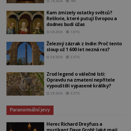
7.8.2026
180
Kam zmizely ostatky světců?
Relikvie, které putují Evropou a
dodnes budí úžas
6.8.2026
1.8TIS
Železný zázrak z Indie: Proč tento
sloup už 1 600 let nezná rez?
5.8.2026
2.3TIS
Zrod legend o válečné lsti:
Opravdu na zmatení nepřítele
vypouštěli vypasené králíky?
3.8.2026
3.3TIS
Paranormální jevy
Herec Richard Dreyfuss a
muzikant Dave Grohl: Jaké mají