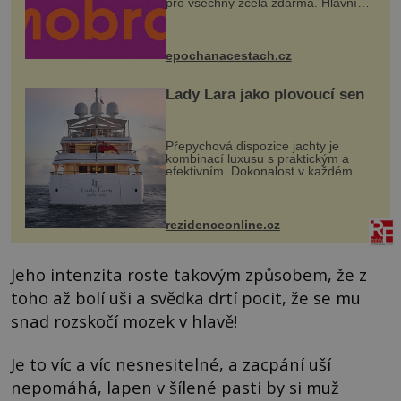
pro všechny zcela zdarma. Hlavní
program se odehraje na Karlově a
Husově náměstí. Návštěvníci se
mohou těšit na víno, burčák, pes...
epochanacestach.cz
Lady Lara jako plovoucí sen
Přepychová dispozice jachty je
kombinací luxusu s praktickým a
efektivním. Dokonalost v každém
detailu představuje značka Fendi
Casa, kterou byly vybaveny její
paluby. Monacký přístav nabízí
každoročn...
rezidenceonline.cz
Jeho intenzita roste takovým způsobem, že z
toho až bolí uši a svědka drtí pocit, že se mu
snad rozskočí mozek v hlavě!
Je to víc a víc nesnesitelné, a zacpání uší
nepomáhá, lapen v šílené pasti by si muž