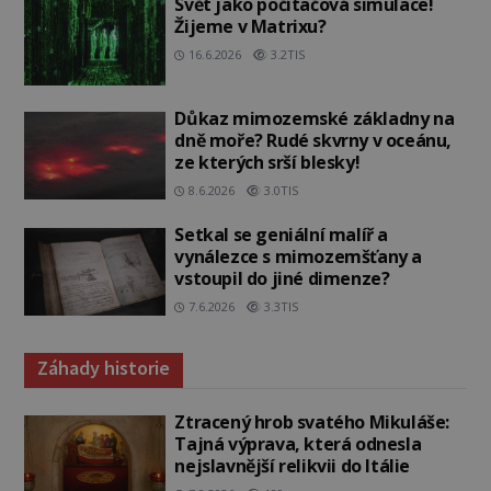
Svět jako počítačová simulace!
Žijeme v Matrixu?
16.6.2026
3.2TIS
Důkaz mimozemské základny na
dně moře? Rudé skvrny v oceánu,
ze kterých srší blesky!
8.6.2026
3.0TIS
Setkal se geniální malíř a
vynálezce s mimozemšťany a
vstoupil do jiné dimenze?
7.6.2026
3.3TIS
Záhady historie
Ztracený hrob svatého Mikuláše:
Tajná výprava, která odnesla
nejslavnější relikvii do Itálie