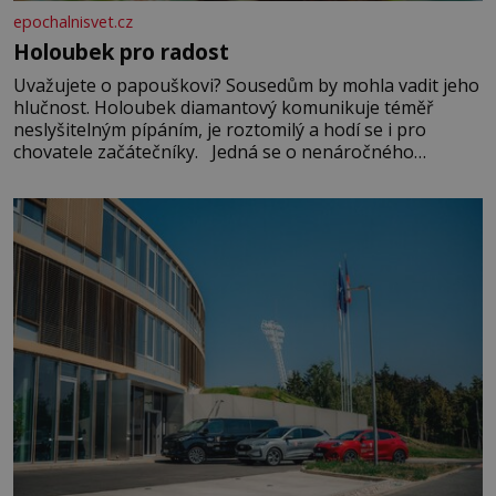
epochalnisvet.cz
Holoubek pro radost
Uvažujete o papouškovi? Sousedům by mohla vadit jeho
hlučnost. Holoubek diamantový komunikuje téměř
neslyšitelným pípáním, je roztomilý a hodí se i pro
chovatele začátečníky. Jedná se o nenáročného
klidného ptáčka, který většinu dne jen posedává. Hodně
času tráví na zemi, kde sbírá zbytky semínek Jeho
domovinou je prakticky celá Austrálie s výjimkou
pobřežní oblasti.