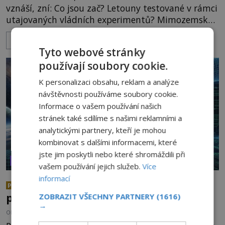
vznáší, zní: Co jsou zač? Letouny testované v rámci
utajovaných vládních experimentů? Mimozemské
vesmírné lodě plnící na Zemi nám neznámý úkol?
ZOBRAZIT VÍCE
Skokani mezi dimenzemi, putující po mostech
Tyto webové stránky
skrze reality do paralelních světů? O všech těchto
používají soubory cookie.
možnostech již desítky let vzrušeně diskutují
vědci, ufologo
K personalizaci obsahu, reklam a analýze
návštěvnosti používáme soubory cookie.
Informace o vašem používání našich
stránek také sdílíme s našimi reklamními a
analytickými partnery, kteří je mohou
kombinovat s dalšími informacemi, které
jste jim poskytli nebo které shromáždili při
VESMÍR A TECHNOLOGIE
vašem používání jejich služeb.
Více
informací
Žijeme v iluzivním 3D světě? A
PREMIUM
pokud ano, kdo je jeho architektem?
ZOBRAZIT VŠECHNY PARTNERY
(1616)
→
OD
ANDREA ŠULCOVÁ
23.6.2026
3.5TIS