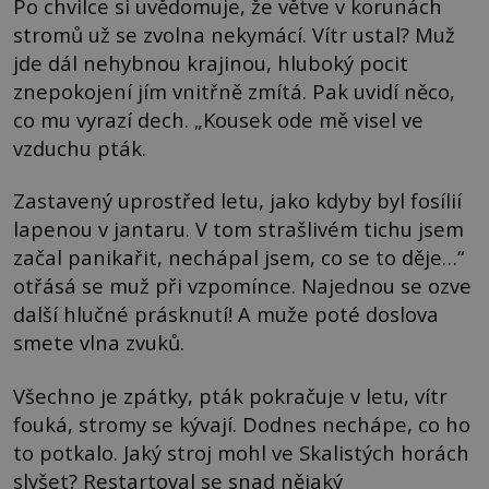
Po chvilce si uvědomuje, že větve v korunách
stromů už se zvolna nekymácí. Vítr ustal? Muž
jde dál nehybnou krajinou, hluboký pocit
znepokojení jím vnitřně zmítá. Pak uvidí něco,
co mu vyrazí dech. „Kousek ode mě visel ve
vzduchu pták.
Zastavený uprostřed letu, jako kdyby byl fosílií
lapenou v jantaru. V tom strašlivém tichu jsem
začal panikařit, nechápal jsem, co se to děje…“
otřásá se muž při vzpomínce. Najednou se ozve
další hlučné prásknutí! A muže poté doslova
smete vlna zvuků.
Všechno je zpátky, pták pokračuje v letu, vítr
fouká, stromy se kývají. Dodnes nechápe, co ho
to potkalo. Jaký stroj mohl ve Skalistých horách
slyšet? Restartoval se snad nějaký