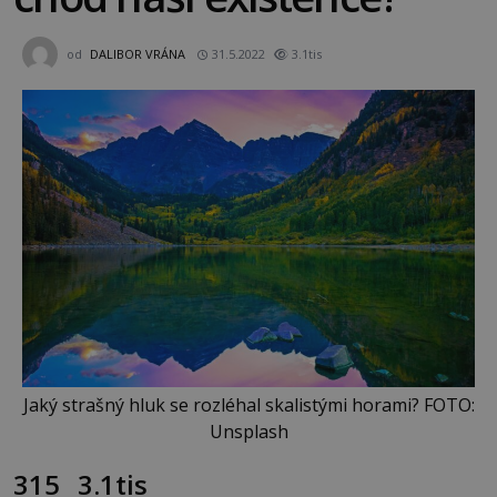
od
DALIBOR VRÁNA
31.5.2022
3.1tis
Jaký strašný hluk se rozléhal skalistými horami? FOTO:
Unsplash
315
3.1tis