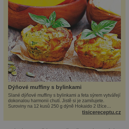
Dýňové muffiny s bylinkami
Slané dýňové muffiny s bylinkami a feta sýrem vytvářejí
dokonalou harmonii chutí. Jistě si je zamilujete.
Suroviny na 12 kusů 250 g dýně Hokaido 2 lžíce
olivového oleje sůl, pepř hrst nasekaných špen...
tisicereceptu.cz