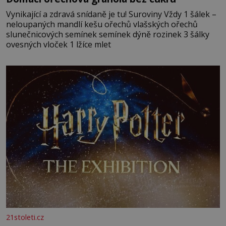
Vynikající a zdravá snídaně je tu! Suroviny Vždy 1 šálek –
neloupaných mandlí kešu ořechů vlašských ořechů
slunečnicových semínek semínek dýně rozinek 3 šálky
ovesných vloček 1 lžíce mlet
21stoleti.cz