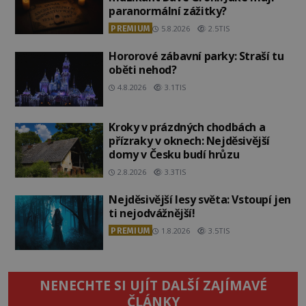
paranormální zážitky?
PREMIUM
5.8.2026
2.5TIS
Hororové zábavní parky: Straší tu
oběti nehod?
4.8.2026
3.1TIS
Kroky v prázdných chodbách a
přízraky v oknech: Nejděsivější
domy v Česku budí hrůzu
2.8.2026
3.3TIS
Nejděsivější lesy světa: Vstoupí jen
ti nejodvážnější!
PREMIUM
1.8.2026
3.5TIS
NENECHTE SI UJÍT DALŠÍ ZAJÍMAVÉ
ČLÁNKY