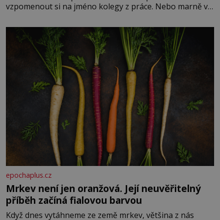
vzpomenout si na jméno kolegy z práce. Nebo marně v
paměti lovíte název knížky, kterou jste nedávno přečetli.
Je to opravdu tak, s věkem jako kdyby se paměť
rozhodla stávkovat. Cvičte
epochaplus.cz
Mrkev není jen oranžová. Její neuvěřitelný
příběh začíná fialovou barvou
Když dnes vytáhneme ze země mrkev, většina z nás