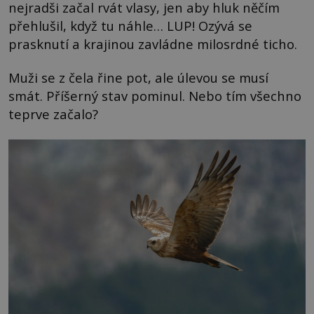
nejradši začal rvát vlasy, jen aby hluk něčím
přehlušil, když tu náhle… LUP! Ozývá se
prasknutí a krajinou zavládne milosrdné ticho.
Muži se z čela řine pot, ale úlevou se musí
smát. Příšerný stav pominul. Nebo tím všechno
teprve začalo?