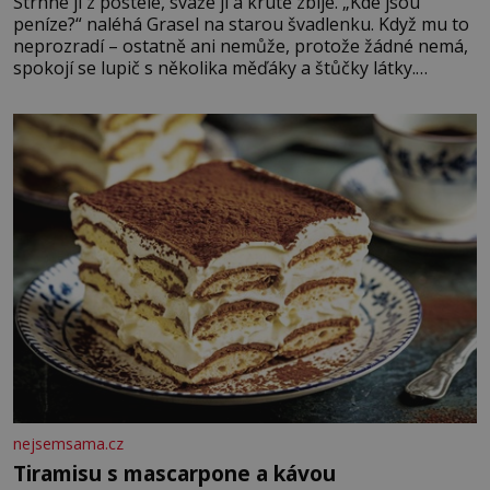
Strhne ji z postele, sváže ji a krutě zbije. „Kde jsou
peníze?“ naléhá Grasel na starou švadlenku. Když mu to
neprozradí – ostatně ani nemůže, protože žádné nemá,
spokojí se lupič s několika měďáky a štůčky látky.
Zraněná žena pár dní nato umírá. Je to muž nebývale
krutý. Jeho činy budí hrůzu ještě dlouho po jeho smrti
nejsemsama.cz
Tiramisu s mascarpone a kávou