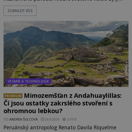
viditelné nejméně dvacet minut, během nichž se
ZOBRAZIT VÍCE
opakovaně objevovaly a zase mizely. Svědek, který
úkaz zachytil na mobilní telefon, se domnívá, že
mohlo jít o návštěvu ze světa duchů. Záhadný
záznam okamžitě rozpoutal deb
VESMÍR A TECHNOLOGIE
Mimozemšťan z Andahuaylillas:
PREMIUM
Čí jsou ostatky zakrslého stvoření s
ohromnou lebkou?
OD
ANDREA ŠULCOVÁ
26.6.2026
2.9TIS
Peruánský antropolog Renato Davila Riquelme