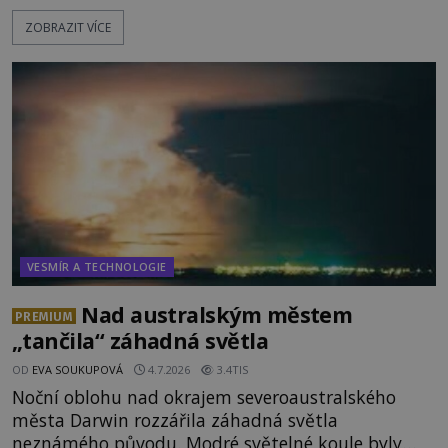
Do dnešních dnů nebyly trosky těchto létajících
ZOBRAZIT VÍCE
těles objeveny. Je možné, že šlo o nějaké nové
armádní výzkumné technologie? Nebo snad byly
mimozemského původu? Dne 4. února roku 2023
vydává
VESMÍR A TECHNOLOGIE
Nad australským městem
PREMIUM
„tančila“ záhadná světla
OD
EVA SOUKUPOVÁ
4.7.2026
3.4TIS
Noční oblohu nad okrajem severoaustralského
města Darwin rozzářila záhadná světla
neznámého původu. Modré světelné koule byly