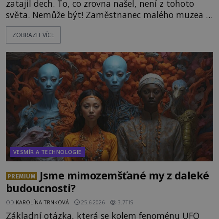
zatajil dech. To, co zrovna našel, není z tohoto
světa. Nemůže být! Zaměstnanec malého muzea v
peruánském městečku Andahuaylillas nedaleko
ZOBRAZIT VÍCE
legendárního Cuzca pomalu sestupuje z posvátné
hory Apu a přemýšlí, jak s touto zprávou naloží.
Právě nalezl ostatky dvou mimozemšťanů! Vědci
nad nálezem kroutí hlavou. Už na
VESMÍR A TECHNOLOGIE
Jsme mimozemšťané my z daleké
PREMIUM
budoucnosti?
OD
KAROLÍNA TRNKOVÁ
25.6.2026
3.7TIS
Základní otázka, která se kolem fenoménu UFO