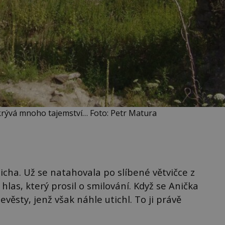
krývá mnoho tajemství… Foto: Petr Matura
icha. Už se natahovala po slíbené větvičce z
hlas, který prosil o smilování. Když se Anička
ěsty, jenž však náhle utichl. To ji právě