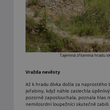
Tajemná zřícenina hradu s
Vražda nevěsty
Až k hradu dívka došla za naprostého t
jeřabiny, když náhle zaslechla úpěnlivý 
pozorně zaposlouchala, poznala hlas nev
nemilosrdní loupežníci skutečně zabili.