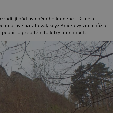
rozradil ji pád uvolněného kamene. Už měla
po ní právě natahoval, když Anička vytáhla nůž a
 podařilo před těmito lotry uprchnout.