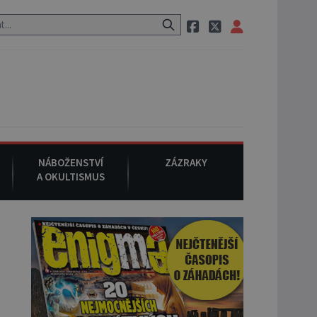
 po cestě utíká zvláštní psovitá šelma, údajně bájná čupakabra.
NÁBOŽENSTVÍ
ZÁZRAKY
A OKULTISMUS