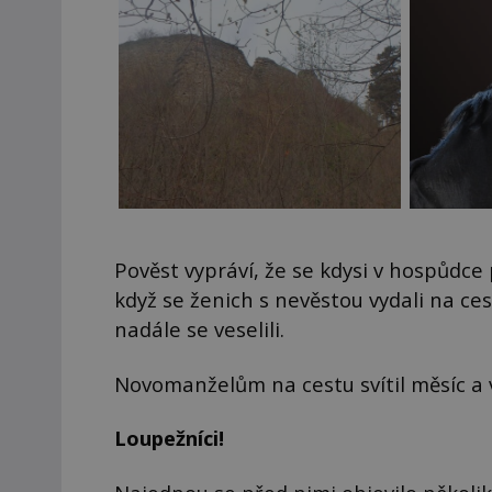
Pověst vypráví, že se kdysi v hospůdce
když se ženich s nevěstou vydali na ce
nadále se veselili.
Novomanželům na cestu svítil měsíc a v
Loupežníci!