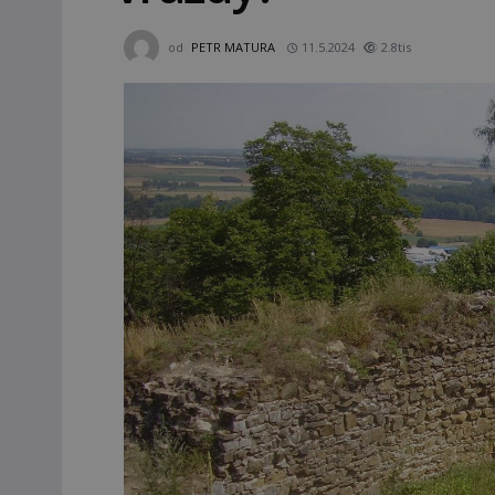
od
PETR MATURA
11.5.2024
2.8tis