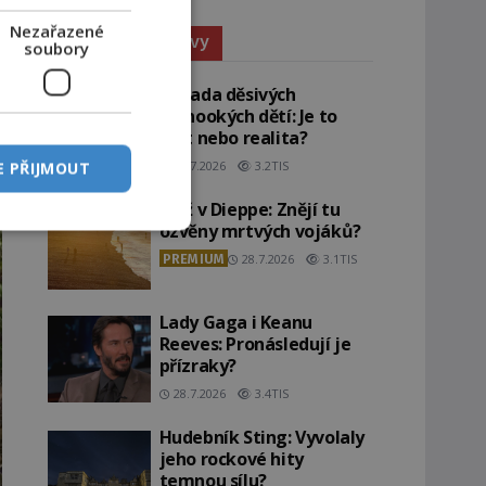
u
Nezařazené
Paranormální jevy
soubory
Záhada děsivých
černookých dětí: Je to
žert nebo realita?
29.7.2026
3.2TIS
E PŘIJMOUT
Pláž v Dieppe: Znějí tu
ozvěny mrtvých vojáků?
PREMIUM
28.7.2026
3.1TIS
Lady Gaga i Keanu
Reeves: Pronásledují je
přízraky?
28.7.2026
3.4TIS
Hudebník Sting: Vyvolaly
jeho rockové hity
temnou sílu?