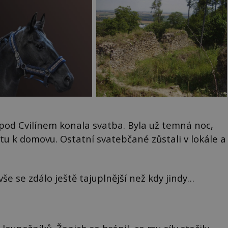
 pod Cvilínem konala svatba. Byla už temná noc,
stu k domovu. Ostatní svatebčané zůstali v lokále a
še se zdálo ještě tajuplnější než kdy jindy…