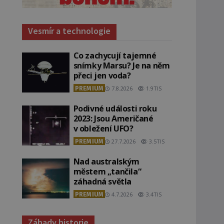
Vesmír a technologie
Co zachycují tajemné
snímky Marsu? Je na něm
přeci jen voda?
PREMIUM
7.8.2026
1.9TIS
Podivné události roku
2023: Jsou Američané
v obležení UFO?
PREMIUM
27.7.2026
3.5TIS
Nad australským
městem „tančila“
záhadná světla
PREMIUM
4.7.2026
3.4TIS
Záhady historie