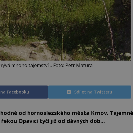
krývá mnoho tajemství… Foto: Petr Matura
t na Facebooku
Sdílet na Twitteru
východně od hornoslezského města Krnov. Tajemn
řekou Opavicí tyčí již od dávných dob…