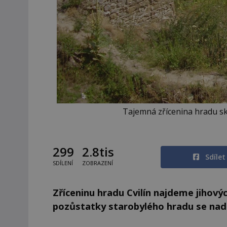
Tajemná zřícenina hradu s
299
2.8tis
Sdíle
SDÍLENÍ
ZOBRAZENÍ
Zříceninu hradu Cvilín najdeme jiho
pozůstatky starobylého hradu se nad 