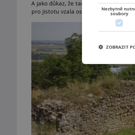
A jako důkaz, že tam došla, se rozhodla
Nezbytně nutn
pro jistotu vzala ostrý nůž.
soubory
ZOBRAZIT P