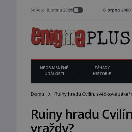
Sobota, 8. srpna 2026
8. srpna 2008
: Zástupce šerifa
NEOBJASNĚNÉ
ZÁHADY
UDÁLOSTI
HISTORIE
Domů
Ruiny hradu Cvilín, svědkové zákeř
Ruiny hradu Cvilí
vraždy?