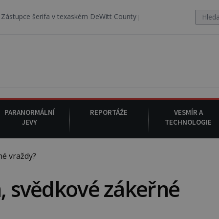
 v texaském DeWitt County pořizuje video, na kterém před jeho vozem
PARANORMÁLNÍ
REPORTÁŽE
VESMÍR A
JEVY
TECHNOLOGIE
né vraždy?
n, svědkové zákeřné