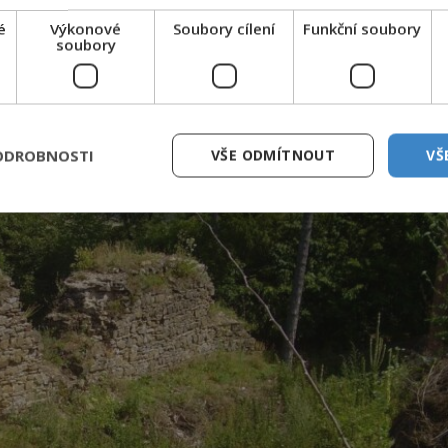
 přinést větvičku jeřabiny. Na cestu si však s sebo
é
Výkonové
Soubory cílení
Funkční soubory
soubory
ODROBNOSTI
VŠE ODMÍTNOUT
VŠ