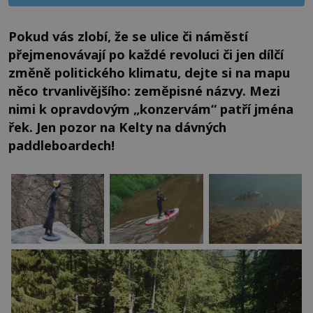
Pokud vás zlobí, že se ulice či náměstí
přejmenovávají po každé revoluci či jen dílčí
změně politického klimatu, dejte si na mapu
něco trvanlivějšího: zeměpisné názvy. Mezi
nimi k opravdovým „konzervám“ patří jména
řek. Jen pozor na Kelty na dávných
paddleboardech!