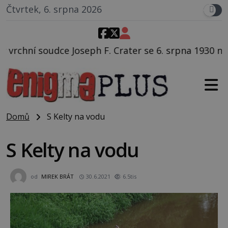
Čtvrtek, 6. srpna 2026
Crater se 6. srpna 1930 navečeří ve své oblíbené resta
Domů
S Kelty na vodu
S Kelty na vodu
od
MIREK BRÁT
30.6.2021
6.5tis