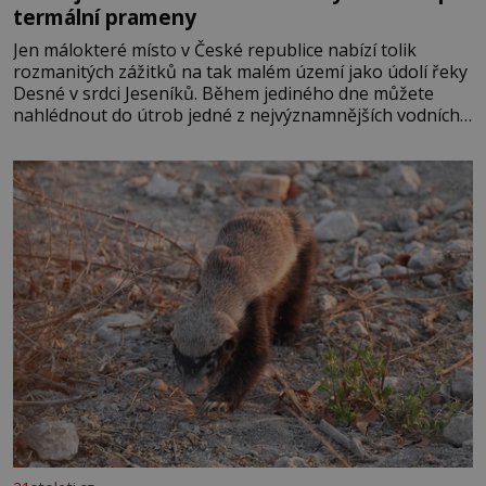
termální prameny
Jen málokteré místo v České republice nabízí tolik
rozmanitých zážitků na tak malém území jako údolí řeky
Desné v srdci Jeseníků. Během jediného dne můžete
nahlédnout do útrob jedné z nejvýznamnějších vodních
elektráren v Evropě, vydat se na horské hřebeny, projet
se na koloběžce a den zakončit poznáváním památek ve
Velkých Losinách nebo v termálním