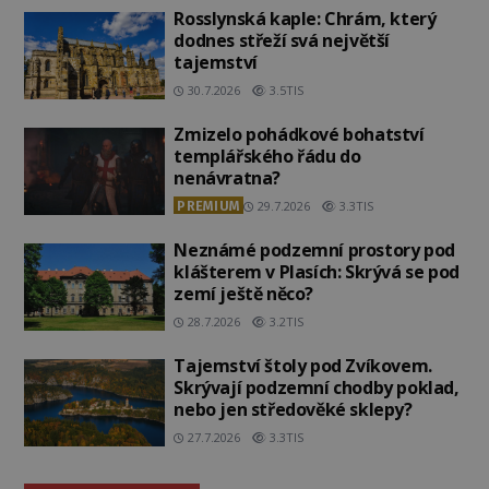
Rosslynská kaple: Chrám, který
dodnes střeží svá největší
tajemství
30.7.2026
3.5TIS
Zmizelo pohádkové bohatství
templářského řádu do
nenávratna?
PREMIUM
29.7.2026
3.3TIS
Neznámé podzemní prostory pod
klášterem v Plasích: Skrývá se pod
zemí ještě něco?
28.7.2026
3.2TIS
Tajemství štoly pod Zvíkovem.
Skrývají podzemní chodby poklad,
nebo jen středověké sklepy?
27.7.2026
3.3TIS