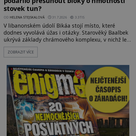
podařilo přesunout bloky o hmotnosti
stovek tun?
OD
HELENA STEJSKALOVÁ
31.7.2026
3.3TIS
V libanonském údolí Bikáa stojí místo, které
dodnes vyvolává úžas i otázky. Starověký Baalbek
ukrývá základy chrámového komplexu, v nichž leží
kameny tak obrovské, že se zdá téměř nemožné je
ZOBRAZIT VÍCE
přesunout. Některé bloky váží kolem tisíce tun,
jeden z nedávno prozkoumaných kamenných
kolosů dokonce odhadem až 1650 tun. Jak lidé bez
moderních strojů dokázali takové giganty vytesat,
dopravit a přesně u