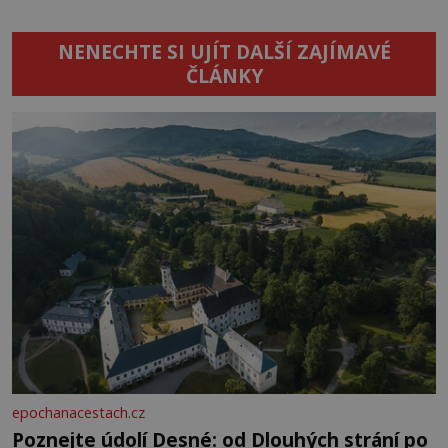
NENECHTE SI UJÍT DALŠÍ ZAJÍMAVÉ
ČLÁNKY
epochanacestach.cz
Poznejte údolí Desné: od Dlouhých strání po