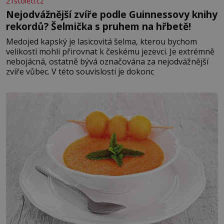
21stoleti.cz
Nejodvážnější zvíře podle Guinnessovy knihy
rekordů? Šelmička s pruhem na hřbetě!
Medojed kapský je lasicovitá šelma, kterou bychom
velikostí mohli přirovnat k českému jezevci. Je extrémně
nebojácná, ostatně bývá označována za nejodvážnější
zvíře vůbec. V této souvislosti je dokonc