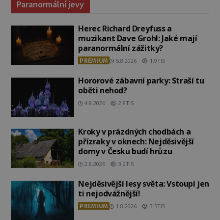
Paranormální jevy
Herec Richard Dreyfuss a
muzikant Dave Grohl: Jaké mají
paranormální zážitky?
PREMIUM
5.8.2026
1.9TIS
Hororové zábavní parky: Straší tu
oběti nehod?
4.8.2026
2.8TIS
Kroky v prázdných chodbách a
přízraky v oknech: Nejděsivější
domy v Česku budí hrůzu
2.8.2026
3.2TIS
Nejděsivější lesy světa: Vstoupí jen
ti nejodvážnější!
PREMIUM
1.8.2026
3.5TIS