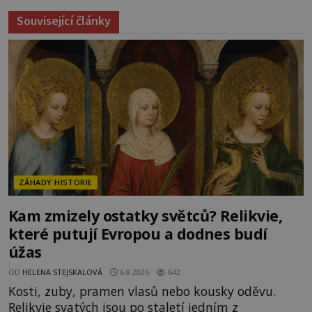
Související články
ZÁHADY HISTORIE
Kam zmizely ostatky světců? Relikvie,
které putují Evropou a dodnes budí
úžas
OD
HELENA STEJSKALOVÁ
6.8.2026
642
Kosti, zuby, pramen vlasů nebo kousky oděvu.
Relikvie svatých jsou po staletí jedním z