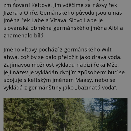
zmiňovaní Keltové. Jim vděčíme za názvy řek
Jizera a Ohře. Gemánského původu jsou u nás
jména řek Labe a Vltava. Slovo Labe je
slovanská obměna germánského jména Albí a
znamenalo bílá.
Jméno Vltavy pochází z germánského Wilt-
ahwa, což by se dalo přeložit jako dravá voda.
Zajímavou možnost výkladu nabízí řeka Mže.
Její název je vykládán dvojím způsobem: buď se
spojuje s keltským jménem Maasy, nebo se
vykládá z germánštiny jako „bažinatá voda“.