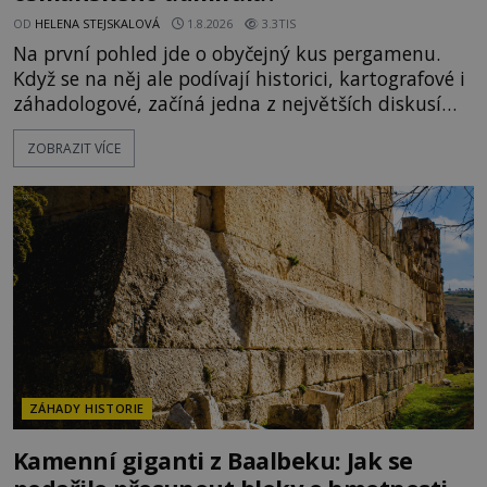
OD
HELENA STEJSKALOVÁ
1.8.2026
3.3TIS
Na první pohled jde o obyčejný kus pergamenu.
Když se na něj ale podívají historici, kartografové i
záhadologové, začíná jedna z největších diskusí
moderní historie. Osmanský admirál Piri Reis roku
ZOBRAZIT VÍCE
1513 kreslí mapu světa, která překvapuje
přesností pobřeží Afriky a Jižní Ameriky. Někteří v
ní vidí důkaz ztracené civilizace nebo dokonce
znalost Antarktidy dávno před jejím objevením.
Jiní tvrdí,
ZÁHADY HISTORIE
Kamenní giganti z Baalbeku: Jak se