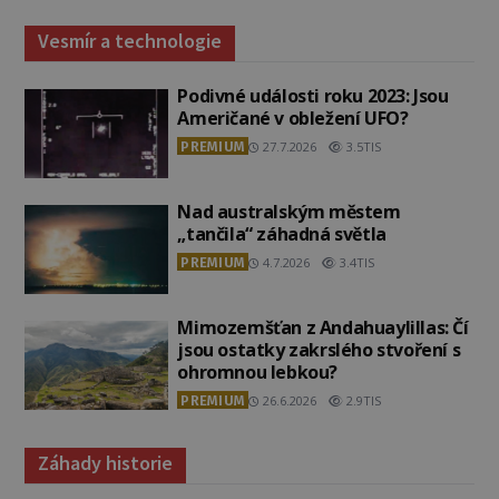
Vesmír a technologie
Podivné události roku 2023: Jsou
Američané v obležení UFO?
PREMIUM
27.7.2026
3.5TIS
Nad australským městem
„tančila“ záhadná světla
PREMIUM
4.7.2026
3.4TIS
Mimozemšťan z Andahuaylillas: Čí
jsou ostatky zakrslého stvoření s
ohromnou lebkou?
PREMIUM
26.6.2026
2.9TIS
Záhady historie