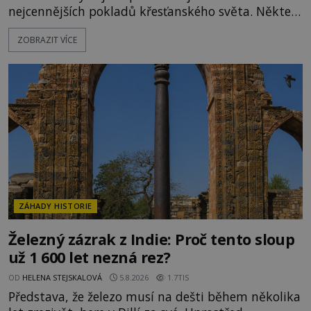
nejcennějších pokladů křesťanského světa. Některé
mají pečlivě doloženou historii, jiné provází
ZOBRAZIT VÍCE
záhady, krádeže i nečekané objevy. Jejich osudy
připomínají dobrodružné romány, přesto se opírají
o skutečné historické události. Ve středověké
Evropě mají relikvie mimořádnou hodnotu. Nejsou
jen předmětem úcty
ZÁHADY HISTORIE
Železný zázrak z Indie: Proč tento sloup
už 1 600 let nezná rez?
OD
HELENA STEJSKALOVÁ
5.8.2026
1.7TIS
Představa, že železo musí na dešti během několika