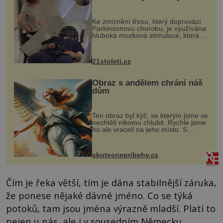
pomocí ultrazvukové
„helmy“
Ke zmírnění třesu, který doprovází
Parkinsonovu chorobu, je využívána
hluboká mozková stimulace, která
však vyžaduje vysoce invazivní
zákrok. Ultrazvuk zase není vhodný
k dostatečně přesnému zacílení ...
21stoleti.cz
Obraz s andělem chrání náš
dům
Ten obraz byl kýč, se kterým jsme se
nechtěli nikomu chlubit. Rychle jsme
ho ale vraceli na jeho místo. S
manželem Vaškem jsme si pořídili
chaloupku, takový domek na severu
Čech, kde jsme si naplánova...
skutecnepribehy.cz
Čím je řeka větší, tím je dána stabilnější záruka,
že ponese nějaké dávné jméno. Co se týká
potoků, tam jsou jména výrazně mladší. Platí to
nejen u nás, ale i v sousedním Německu.