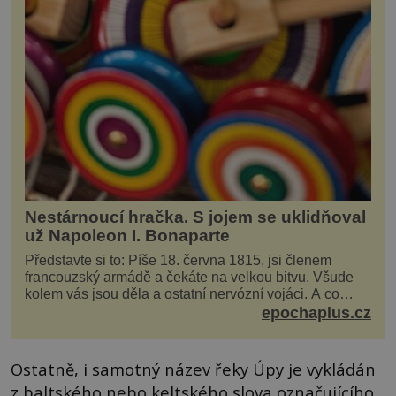
Nestárnoucí hračka. S jojem se uklidňoval
už Napoleon I. Bonaparte
Představte si to: Píše 18. června 1815, jsi členem
francouzský armádě a čekáte na velkou bitvu. Všude
kolem vás jsou děla a ostatní nervózní vojáci. A co
děláte vy? Hrajete si… s jojem! Zdá se v...
epochaplus.cz
Ostatně, i samotný název řeky Úpy je vykládán
z baltského nebo keltského slova označujícího