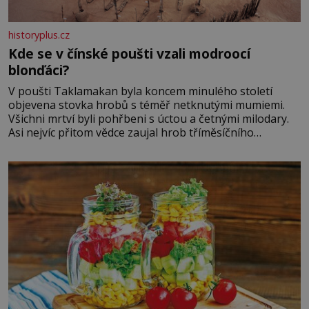
historyplus.cz
Kde se v čínské poušti vzali modroocí
blonďáci?
V poušti Taklamakan byla koncem minulého století
objevena stovka hrobů s téměř netknutými mumiemi.
Všichni mrtví byli pohřbeni s úctou a četnými milodary.
Asi nejvíc přitom vědce zaujal hrob tříměsíčního
chlapečka s modrou filcovou čapkou, z níž se draly
blonďaté vlásky. Fakt, že jsou těla dávných lidí nesmírně
dobře zachovalá, přičítají odborníci zdejším klimatickým
podmínkám. Sucho, prosolené písky a extrémně