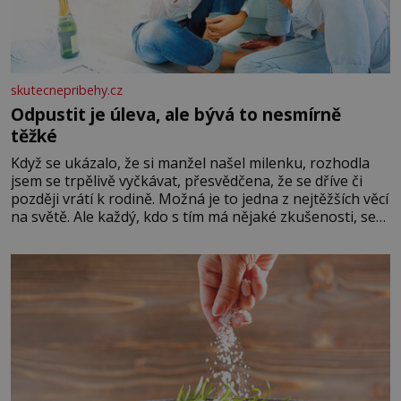
skutecnepribehy.cz
Odpustit je úleva, ale bývá to nesmírně
těžké
Když se ukázalo, že si manžel našel milenku, rozhodla
jsem se trpělivě vyčkávat, přesvědčena, že se dříve či
později vrátí k rodině. Možná je to jedna z nejtěžších věcí
na světě. Ale každý, kdo s tím má nějaké zkušenosti, se
zapřísahá, že pokud odpustíte, znatelně se vám uleví.
Když se ke mně doneslo, že si manžel pořídil milenku,