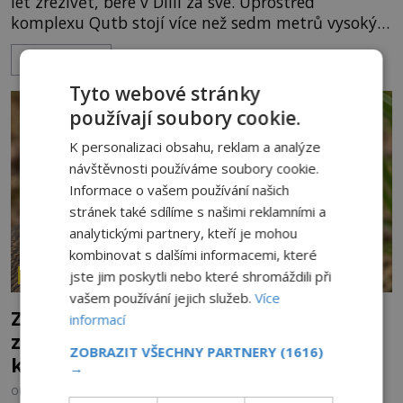
let zrezivět, bere v Dillí za své. Uprostřed
komplexu Qutb stojí více než sedm metrů vysoký
železný sloup, který už přibližně 1 600 let odolává
ZOBRAZIT VÍCE
počasí s jen nepatrnými stopami koroze. Jeho
mimořádná trvanlivost dlouho živí legendy o
Tyto webové stránky
ztracených technologiích či tajemných
používají soubory cookie.
materiálech. Moderní metalurgie však ukazuje, že
skutečné vysvětlení je ješt
K personalizaci obsahu, reklam a analýze
návštěvnosti používáme soubory cookie.
Informace o vašem používání našich
stránek také sdílíme s našimi reklamními a
analytickými partnery, kteří je mohou
kombinovat s dalšími informacemi, které
jste jim poskytli nebo které shromáždili při
ZÁHADY HISTORIE
vašem používání jejich služeb.
Více
Zrod legend o válečné lsti: Opravdu na
informací
zmatení nepřítele vypouštěli vypasené
ZOBRAZIT VŠECHNY PARTNERY
(1616)
králíky?
→
OD
HELENA STEJSKALOVÁ
3.8.2026
3.1TIS