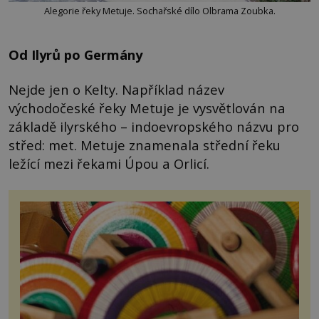
Alegorie řeky Metuje. Sochařské dílo Olbrama Zoubka.
Od Ilyrů po Germány
Nejde jen o Kelty. Například název
východočeské řeky Metuje je vysvětlován na
základě ilyrského – indoevropského názvu pro
střed: met. Metuje znamenala střední řeku
ležící mezi řekami Úpou a Orlicí.