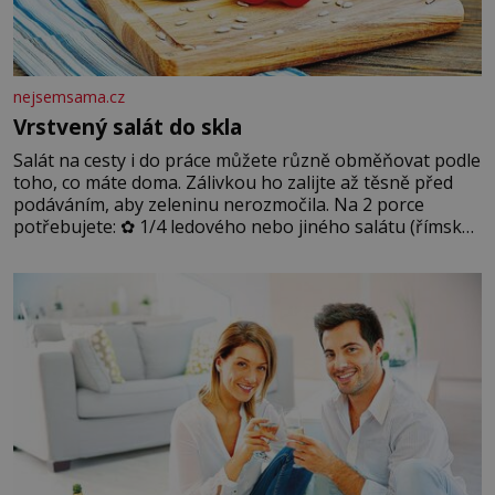
nejsemsama.cz
Vrstvený salát do skla
Salát na cesty i do práce můžete různě obměňovat podle
toho, co máte doma. Zálivkou ho zalijte až těsně před
podáváním, aby zeleninu nerozmočila. Na 2 porce
potřebujete: ✿ 1/4 ledového nebo jiného salátu (římský
salát, polníček…) ✿ 1 malá konzerva kukuřice ✿ ½
okurky ✿ 2 rajčata Zálivka: ✿ 4 lžíce olivového oleje ✿ 1
lžíci citronové šťávy ✿ ½ stroužku