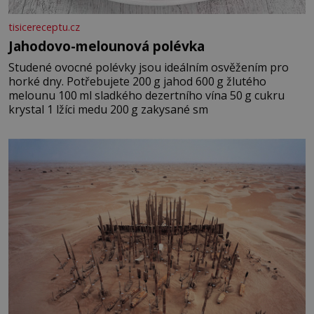
tisicereceptu.cz
Jahodovo-melounová polévka
Studené ovocné polévky jsou ideálním osvěžením pro
horké dny. Potřebujete 200 g jahod 600 g žlutého
melounu 100 ml sladkého dezertního vína 50 g cukru
krystal 1 lžíci medu 200 g zakysané sm