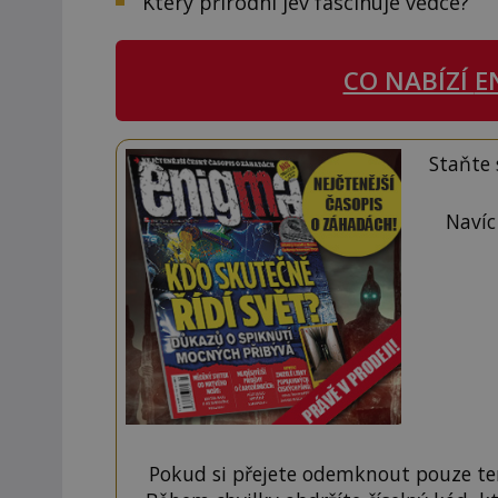
Který přírodní jev fascinuje vědce?
CO NABÍZÍ
E
Staňte
Navíc
Pokud si přejete odemknout pouze ten