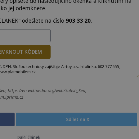
terý opíšete do následujícího okénka a kliknutím na
tko jej odemknete.
CLANEK" odešlete na číslo
903 33 20
.
EMKNOUT KÓDEM
DPH. Službu technicky zajišťuje Airtoy a.s. Infolinka: 602 777 555,
ww.platmobilem.cz
ea, https://en.wikipedia.org/wiki/Salish_Sea,
om.iprima.cz
Sdílet na X
Další článek