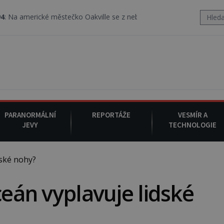
é městečko Oakville se z nebe snáší podivná rosolovitá látka nezn
PARANORMÁLNÍ
REPORTÁŽE
VESMÍR A
JEVY
TECHNOLOGIE
dské nohy?
ceán vyplavuje lidské