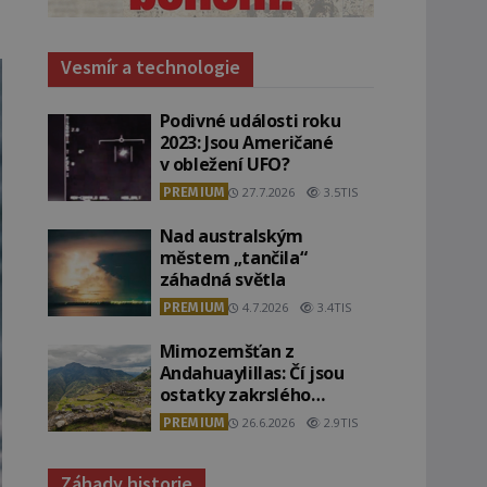
Vesmír a technologie
Podivné události roku
2023: Jsou Američané
v obležení UFO?
PREMIUM
27.7.2026
3.5TIS
Nad australským
městem „tančila“
záhadná světla
PREMIUM
4.7.2026
3.4TIS
Mimozemšťan z
Andahuaylillas: Čí jsou
ostatky zakrslého
stvoření s ohromnou
PREMIUM
26.6.2026
2.9TIS
lebkou?
Záhady historie