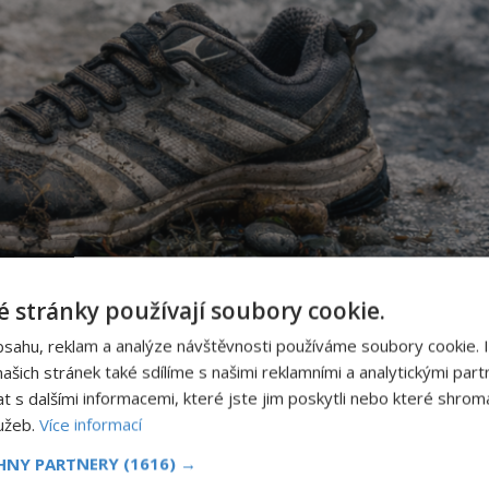
 stránky používají soubory cookie.
bsahu, reklam a analýze návštěvnosti používáme soubory cookie. 
šich stránek také sdílíme s našimi reklamními a analytickými partn
s dalšími informacemi, které jste jim poskytli nebo které shromá
lužeb.
Více informací
CHNY PARTNERY
(1616) →
ilustruje fenomén nálezů lidských chodidel v oblasti Salish