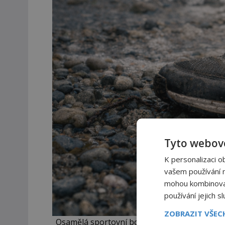
Tyto webové
K personalizaci o
vašem používání na
mohou kombinovat 
používání jejich s
ZOBRAZIT VŠE
Osamělá sportovní bota vyplavená na pobřeží 