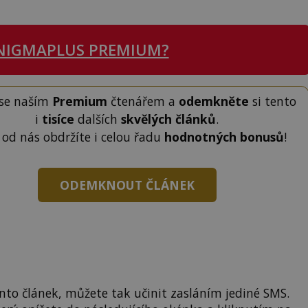
NIGMAPLUS PREMIUM?
 se naším
Premium
čtenářem a
odemkněte
si tento
i
tisíce
dalších
skvělých článků
.
 od nás obdržíte i celou řadu
hodnotných bonusů
!
ODEMKNOUT ČLÁNEK
to článek, můžete tak učinit zasláním jediné SMS.