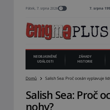
Pátek, 7. srpna 2026
7. srpna 1994
: Na americk
NEOBJASNĚNÉ
ZÁHADY
UDÁLOSTI
HISTORIE
Domů
Salish Sea: Proč oceán vyplavuje li
Salish Sea: Proč o
nohy?