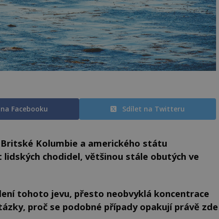
t na Facebooku
Sdílet na Twitteru
í Britské Kolumbie a amerického státu
idských chodidel, většinou stále obutých ve
tlení tohoto jevu, přesto neobvyklá koncentrace
otázky, proč se podobné případy opakují právě zde