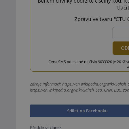
Během chvilky obdržíte číselný kód, k
tlačí
Zprávu ve tvaru "CTU 
OD
Cena SMS odeslané na číslo 9033320 je 20 Kč vč. 
w
Zdroje informací:
https://en.wikipedia.org/wiki/Salish_S
https://en.wikipedia.org/wiki/Salish_Sea, CNN, BBC, zo
Sdílet na Facebooku
Předchozí článek