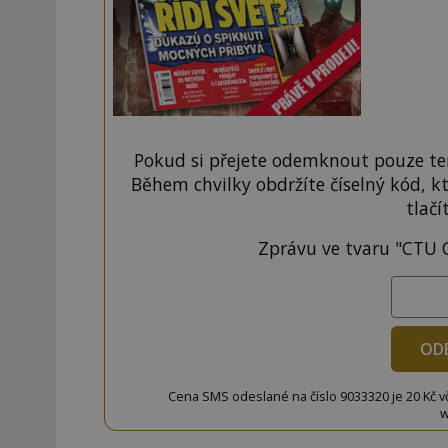
Pokud si přejete odemknout pouze ten
Během chvilky obdržíte číselný kód, k
tlačí
Zprávu ve tvaru "CTU 
OD
Cena SMS odeslané na číslo 9033320 je 20 Kč vč. 
w