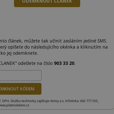
ODEMKNOUT ČLÁNEK
to článek, můžete tak učinit zasláním jediné SMS.
terý opíšete do následujícího okénka a kliknutím na
tko jej odemknete.
CLANEK" odešlete na číslo
903 33 20
.
EMKNOUT KÓDEM
DPH. Službu technicky zajišťuje Airtoy a.s. Infolinka: 602 777 555,
ww.platmobilem.cz