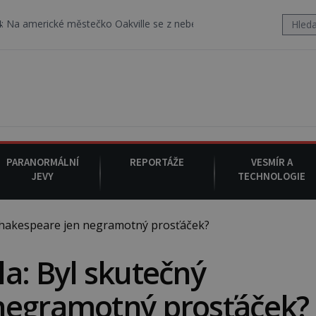
tečko Oakville se z nebe snáší podivná rosolovitá látka neznáméh
PARANORMÁLNÍ
REPORTÁŽE
VESMÍR A
JEVY
TECHNOLOGIE
Shakespeare jen negramotný prosťáček?
a: Byl skutečný
negramotný prosťáček?