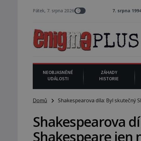
Pátek, 7. srpna 2026
7. srpna 1994
: Na americké měs
NEOBJASNĚNÉ
ZÁHADY
UDÁLOSTI
HISTORIE
Domů
Shakespearova díla: Byl skutečný 
Shakespearova díl
Shakespeare jen 