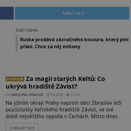
Sdílet na X
Další článek
Ruska prodává zázračného kocoura, který plní
přání. Chce za něj miliony
Za magií starých Keltů: Co
PREMIUM
ukrývá hradiště Závist?
OD
KAROLÍNA TRNKOVÁ
3.8.2026
3.2TIS
Na jižním okraji Prahy naproti obci Zbraslav leží
pozůstatky keltského hradiště Závist, ve své
době největšího oppida v Čechách. Místo dnes
pokrývá les, zbytky po kdysi monumentálním
ZOBRAZIT VÍCE
hradišti jsou ale v terénu patrné stále. Co dalšího