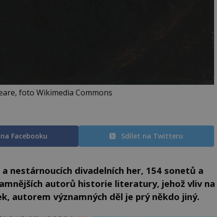
eare, foto Wikimedia Commons
t na Facebooku
Sdílet na Twitteru
 a nestárnoucích divadelních her, 154 sonetů a
amnějších autorů historie literatury, jehož vliv na
ček, autorem významných děl je prý někdo jiný.