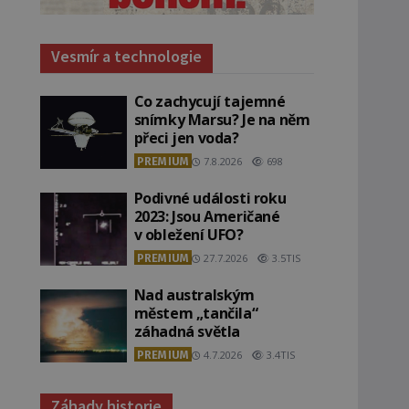
Vesmír a technologie
Co zachycují tajemné
snímky Marsu? Je na něm
přeci jen voda?
PREMIUM
7.8.2026
698
Podivné události roku
2023: Jsou Američané
v obležení UFO?
PREMIUM
27.7.2026
3.5TIS
Nad australským
městem „tančila“
záhadná světla
PREMIUM
4.7.2026
3.4TIS
Záhady historie