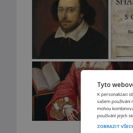
Tyto webové
K personalizaci o
vašem používání na
mohou kombinovat 
používání jejich s
ZOBRAZIT VŠE