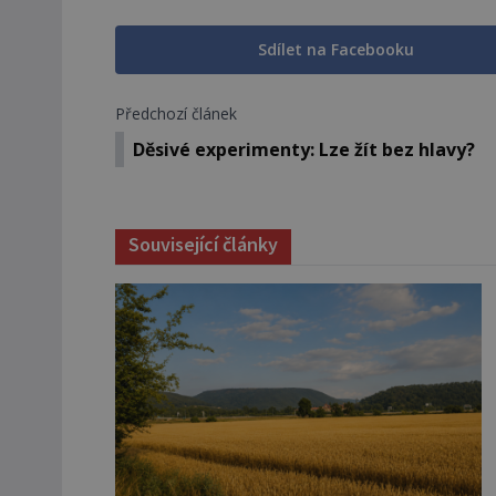
Sdílet na Facebooku
Předchozí článek
Děsivé experimenty: Lze žít bez hlavy?
Související články