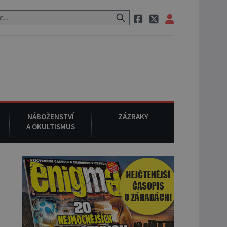
o původu.
7. srpna 1994
: Na americké městečko Oakville se z ne
NÁBOŽENSTVÍ
ZÁZRAKY
A OKULTISMUS