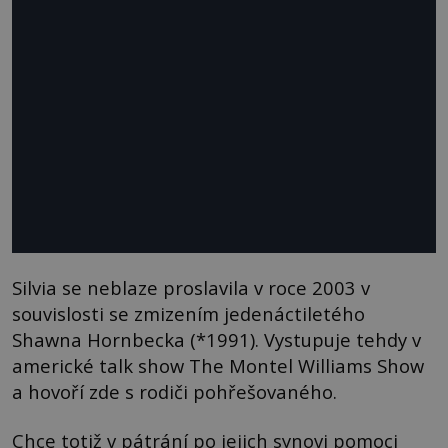
Silvia se neblaze proslavila v roce 2003 v
souvislosti se zmizením jedenáctiletého
Shawna Hornbecka (*1991). Vystupuje tehdy v
americké talk show The Montel Williams Show
a hovoří zde s rodiči pohřešovaného.
Chce totiž v pátrání po jejich synovi pomoci