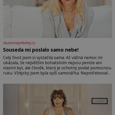
skutecnepribehy.cz
Souseda mi poslalo samo nebe!
Celý život jsem si vystačila sama. Až vážná nemoc mi
ukázala, že největším bohatstvím nejsou peníze ani
vlastní byt, ale člověk, který je ochotný podat pomocnou
ruku. Vždycky jsem byla spíš samotářka. Nepotřebovala
jsem kolem sebe partu kamarádek ani partnera. Stačily
mi knihy, práce a hlavně klid. Hned po studiích jsem
odešla z rodného města,