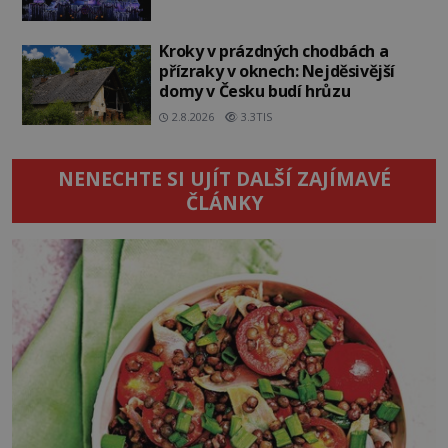
Kroky v prázdných chodbách a
přízraky v oknech: Nejděsivější
domy v Česku budí hrůzu
2.8.2026
3.3TIS
NENECHTE SI UJÍT DALŠÍ ZAJÍMAVÉ
ČLÁNKY