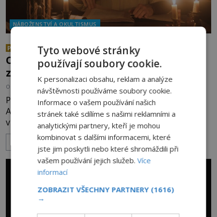
NÁBOŽENSTVÍ A OKULTISMUS
Abramelinova magická kniha:
Tyto webové stránky
PREMIUM
Obsahuje mocná kabalistická
používají soubory cookie.
zaříkávadla?
K personalizaci obsahu, reklam a analýze
OD
ANDREA ŠULCOVÁ
22.7.2026
3.5TIS
návštěvnosti používáme soubory cookie.
Prostorná studovna židovského vzdělance
Informace o vašem používání našich
Abrahama z Wormsu je napěchovaná až po strop
stránek také sdílíme s našimi reklamními a
vzácnými spisy. Vousatý učenec sedí za stolem a
analytickými partnery, kteří je mohou
před sebou má rozložený jeden z nejzáhadnějších
kombinovat s dalšími informacemi, které
ZOBRAZIT VÍCE
magických textů. Jde o Abramelinův grimoár, který
jste jim poskytli nebo které shromáždili při
sám sepsal. Skutečně do něj zaznamenal mocná
vašem používání jejich služeb.
Více
kouzla, jak si někteří myslí, nebo jde o pouhou
informací
pověru? Už šest měsíců pobývá
ZOBRAZIT VŠECHNY PARTNERY
(1616)
→