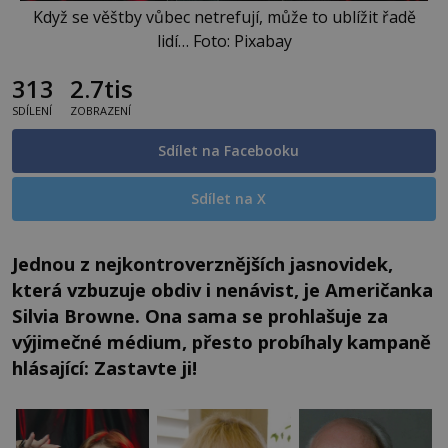
Když se věštby vůbec netrefují, může to ublížit řadě
lidí… Foto: Pixabay
313
2.7tis
SDÍLENÍ
ZOBRAZENÍ
Sdílet na Facebooku
Sdílet na X
Jednou z nejkontroverznějších jasnovidek,
která vzbuzuje obdiv i nenávist, je Američanka
Silvia Browne. Ona sama se prohlašuje za
výjimečné médium, přesto probíhaly kampaně
hlásající: Zastavte ji!