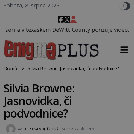
Sobota, 8. srpna 2026
itt County pořizuje video, na kterém před jeho voze
Domů
Silvia Browne: Jasnovidka, či podvodnice?
Silvia Browne:
Jasnovidka, či
podvodnice?
od
ADRIANA VOJTÍŠKOVÁ
7.3.2024
2.7tis