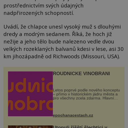
prostřednictvím svých údajných
nadpřirozených schopností.
Uvádí, že chlapce unesl vysoký muž s dlouhými
dredy a modrým sedanem. Říká, že hoch již
nežije a jeho tělo bude nalezeno vedle dvou
velkých rozeklaných balvanů kdesi v lese, asi 30
km jihozápadně od Richwoods (Missouri, USA).
ROUDNICKÉ VINOBRANÍ
Letos poprvé podle nového konceptu
– přímo v historickém jádru města a
pro všechny zcela zdarma. Hlavní
program se odehraje na Karlově a
Husově náměstí. Návštěvníci se
mohou těšit na víno, burčák, pes...
epochanacestach.cz
Utonuli říšští šlechtici v