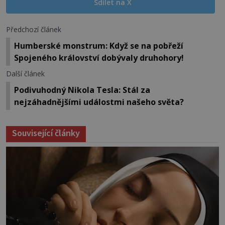
Sdílet na X
Předchozí článek
Humberské monstrum: Když se na pobřeží
Spojeného království dobývaly druhohory!
Další článek
Podivuhodný Nikola Tesla: Stál za
nejzáhadnějšími událostmi našeho světa?
Související články