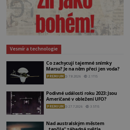
Vesmír a technologie
Co zachycují tajemné snímky
Marsu? Je na něm přeci jen voda?
PREMIUM
7.8.2026
2.1TIS
Podivné události roku 2023: Jsou
Američané v obležení UFO?
PREMIUM
27.7.2026
3.5TIS
Nad australským městem
„tančila“ záhadná světla