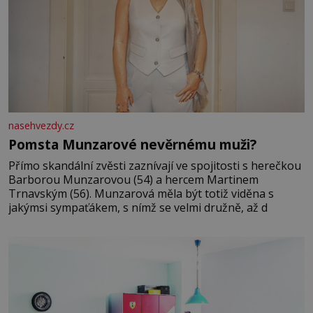
nasehvezdy.cz
Pomsta Munzarové nevěrnému muži?
Přímo skandální zvěsti zaznívají ve spojitosti s herečkou
Barborou Munzarovou (54) a hercem Martinem
Trnavským (56). Munzarová měla být totiž viděna s
jakýmsi sympaťákem, s nímž se velmi družně, až d