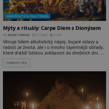
NÁBOŽENSTVÍ A OKULTISMUS
Mýty a rituály: Carpe Diem s Dionýsem
OD
INGRID TŮMOVÁ
27.7.2026
3.1TIS
Věnuje lidem alkoholický nápoj, bujaré oslavy a
radost ze života, ale i o mnoho tajemnější obřady,
které dráždí lidskou zvědavost do dnešních dní. Co
doopravdy představuje bůh, jemuž Římané říkají
ZOBRAZIT VÍCE
Bakchus? Mytologický příběh řeckého boha
Dionýsa není zrovna idylická pohádka. Bůh Zeus jej
zplodí se svou milenkou Semelou, což Diova žena
Héra nemůže nechat b