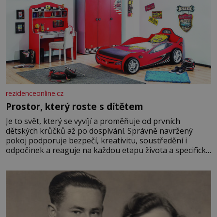
rezidenceonline.cz
Prostor, který roste s dítětem
Je to svět, který se vyvíjí a proměňuje od prvních
dětských krůčků až po dospívání. Správně navržený
pokoj podporuje bezpečí, kreativitu, soustředění i
odpočinek a reaguje na každou etapu života a specifické
potřeby dítěte. Pro nejmenší je klíčová jednoduchost,
měkkost a bezpečí, proto by pokoj miminka měl působit
především klidně a útulně. Předškolní věk je