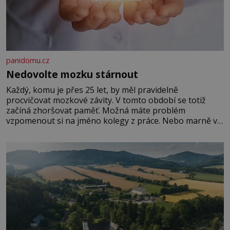
panidomu.cz
Nedovolte mozku stárnout
Každý, komu je přes 25 let, by měl pravidelně
procvičovat mozkové závity. V tomto období se totiž
začíná zhoršovat paměť. Možná máte problém
vzpomenout si na jméno kolegy z práce. Nebo marně v
paměti lovíte název knížky, kterou jste nedávno přečetli.
Je to opravdu tak, s věkem jako kdyby se paměť
rozhodla stávkovat. Cvičte