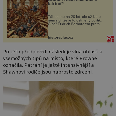
latríně?
Táhne mu na 20 let, ale už lze o
něm říct, že je to ostřílený politik.
Císař Fridrich Barbarossa proto
posílá svého syna a dědice Jindřicha
VI. do Erfurtu, aby se stal
prostředníkem při řešení sporu m...
historyplus.cz
Po této předpovědi následuje vlna ohlasů a
všemožných tipů na místo, které Browne
označila. Pátrání je ještě intenzivnější a
Shawnovi rodiče jsou naprosto zdrceni.