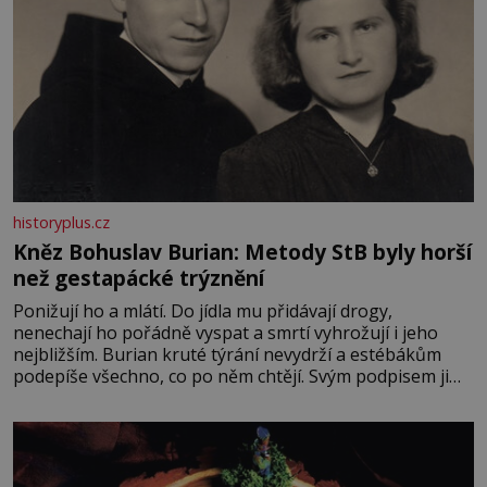
historyplus.cz
Kněz Bohuslav Burian: Metody StB byly horší
než gestapácké trýznění
Ponižují ho a mlátí. Do jídla mu přidávají drogy,
nenechají ho pořádně vyspat a smrtí vyhrožují i jeho
nejbližším. Burian kruté týrání nevydrží a estébákům
podepíše všechno, co po něm chtějí. Svým podpisem jim
potvrdí také to, že na něj během výslechů nikdo nevyvíjel
fyzický ani psychický nátlak. Syn brněnského řezníka
chce být knězem a