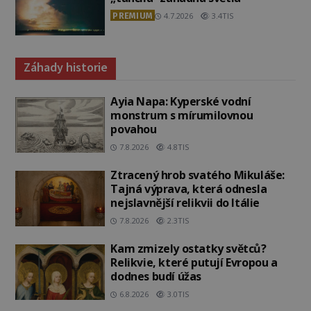
PREMIUM
4.7.2026
3.4TIS
Záhady historie
Ayia Napa: Kyperské vodní
monstrum s mírumilovnou
povahou
7.8.2026
4.8TIS
Ztracený hrob svatého Mikuláše:
Tajná výprava, která odnesla
nejslavnější relikvii do Itálie
7.8.2026
2.3TIS
Kam zmizely ostatky světců?
Relikvie, které putují Evropou a
dodnes budí úžas
6.8.2026
3.0TIS