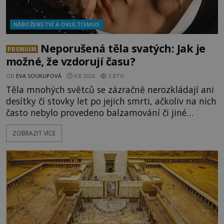
NÁBOŽENSTVÍ A OKULTISMUS
Neporušená těla svatých: Jak je
PREMIUM
možné, že vzdorují času?
OD
EVA SOUKUPOVÁ
6.8.2026
2.8TIS
Těla mnohých světců se zázračně nerozkládají ani
desítky či stovky let po jejich smrti, ačkoliv na nich
často nebylo provedeno balzamování či jiné
pokusy o konzervaci. Neporušené ostatky bývají
ZOBRAZIT VÍCE
považovány za důkaz svatosti zemřelých. Jaké
tajemné síly těla významných náboženských
osobností ochraňují? Na hřbitově u kláštera
Milosrdných