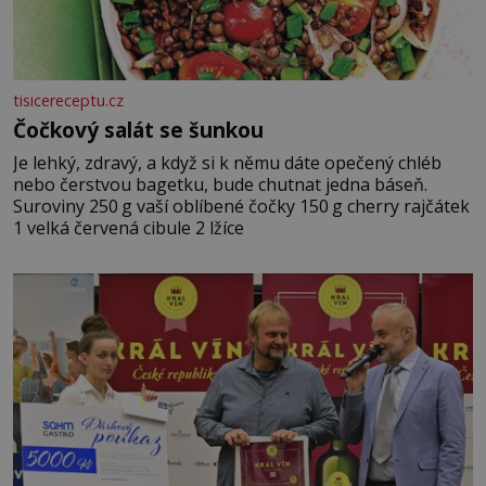
tisicereceptu.cz
Čočkový salát se šunkou
Je lehký, zdravý, a když si k němu dáte opečený chléb
nebo čerstvou bagetku, bude chutnat jedna báseň.
Suroviny 250 g vaší oblíbené čočky 150 g cherry rajčátek
1 velká červená cibule 2 lžíce