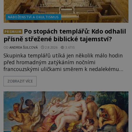
NÁBOŽENSTVÍ A OKULTISMUS
Po stopách templářů: Kdo odhalil
PREMIUM
přísně střežené biblické tajemství?
OD
ANDREA ŠULCOVÁ
2.8.2026
3.6TIS
Skupinka templářů utíká jen několik málo hodin
před hromadným zatýkáním nočními
francouzskými uličkami směrem k nedalekému
přístavu. Jeden z nich má přes ramena ranec s
ZOBRAZIT VÍCE
tajemným obsahem. Kapitán lodi už na ně čeká.
„Dejte to do podpalubí a připravte se. Za chvíli
vyplouváme,“ sdělí jim. „Kam máme namířeno,
kapitáne?“ zeptá se ho jeden z templářů. „Do Sk