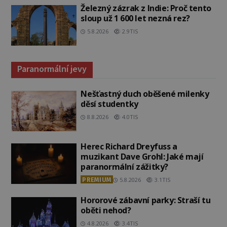
Železný zázrak z Indie: Proč tento
sloup už 1 600 let nezná rez?
5.8.2026
2.9TIS
Paranormální jevy
Nešťastný duch oběšené milenky
děsí studentky
8.8.2026
4.0TIS
Herec Richard Dreyfuss a
muzikant Dave Grohl: Jaké mají
paranormální zážitky?
PREMIUM
5.8.2026
3.1TIS
Hororové zábavní parky: Straší tu
oběti nehod?
4.8.2026
3.4TIS