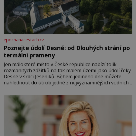
epochanacestach.cz
Poznejte údolí Desné: od Dlouhých strání po
termální prameny
Jen málokteré místo v České republice nabízí tolik
rozmanitých zážitků na tak malém území jako údolí řeky
Desné v srdci Jeseníků. Během jediného dne můžete
nahlédnout do útrob jedné z nejvýznamnějších vodních
elektráren v Evropě, vydat se na horské hřebeny, projet
se na koloběžce a den zakončit poznáváním památek ve
Velkých Losinách nebo v termálním