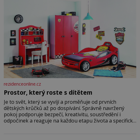
rezidenceonline.cz
Prostor, který roste s dítětem
Je to svět, který se vyvíjí a proměňuje od prvních
dětských krůčků až po dospívání. Správně navržený
pokoj podporuje bezpečí, kreativitu, soustředění i
odpočinek a reaguje na každou etapu života a specifické
potřeby dítěte. Pro nejmenší je klíčová jednoduchost,
měkkost a bezpečí, proto by pokoj miminka měl působit
především klidně a útulně. Předškolní věk je