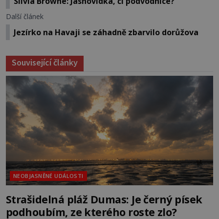
Silvia Browne: Jasnovidka, či podvodnice?
Další článek
Jezírko na Havaji se záhadně zbarvilo dorůžova
Související články
NEOBJASNĚNÉ UDÁLOSTI
Strašidelná pláž Dumas: Je černý písek
podhoubím, ze kterého roste zlo?