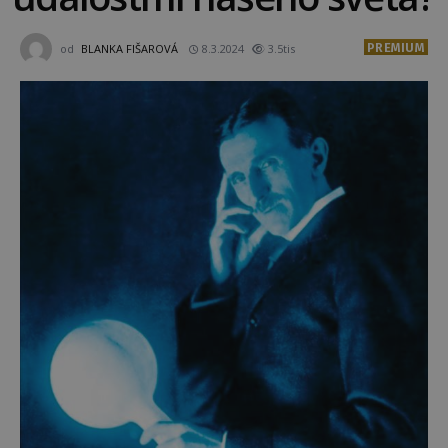
PREMIUM
od
BLANKA FIŠAROVÁ
8.3.2024
3.5tis