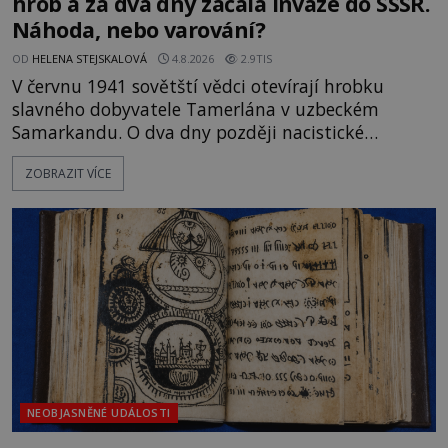
hrob a za dva dny začala invaze do SSSR.
Náhoda, nebo varování?
OD
HELENA STEJSKALOVÁ
4.8.2026
2.9TIS
V červnu 1941 sovětští vědci otevírají hrobku
slavného dobyvatele Tamerlána v uzbeckém
Samarkandu. O dva dny později nacistické
Německo zahajuje operaci Barbarossa a napadá
ZOBRAZIT VÍCE
Sovětský svaz. Shoda dat je natolik zarážející, že se
rodí jedna z nejslavnějších „kleteb“ 20. století. Je
na legendě něco pravdy, nebo jde jen o fascinující
souhru okolností? Když antropolog Michail
Gerasimov (1907-1970) a
NEOBJASNĚNÉ UDÁLOSTI