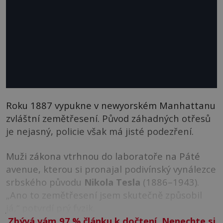
Roku 1887 vypukne v newyorském Manhattanu
zvláštní zemětřesení. Původ záhadných otřesů
je nejasný, policie však má jisté podezření.
Muži zákona vtrhnou do laboratoře na Páté
avenue, kterou si pronajal podivínský vynálezce
srbského původu
Nikola Tesla
(1886–1943).
„Ano to zemětřesení jsem skutečně způsobil
já,“ potvrdí prý fyzik.
Zbývá vám 97
%
článku k dočtení. Nenechte si