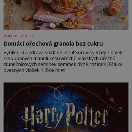
tisicereceptu.cz
Domácí ořechová granola bez cukru
Vynikající a zdravá snídaně je tu! Suroviny Vždy 1 šálek –
neloupaných mandlí kešu ořechů vlašských ořechů
slunečnicových semínek semínek dýně rozinek 3 šálky
ovesných vloček 1 lžíce mlet