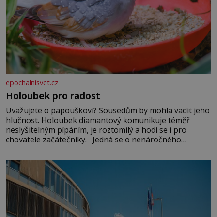
epochalnisvet.cz
Holoubek pro radost
Uvažujete o papouškovi? Sousedům by mohla vadit jeho
hlučnost. Holoubek diamantový komunikuje téměř
neslyšitelným pípáním, je roztomilý a hodí se i pro
chovatele začátečníky. Jedná se o nenáročného
klidného ptáčka, který většinu dne jen posedává. Hodně
času tráví na zemi, kde sbírá zbytky semínek Jeho
domovinou je prakticky celá Austrálie s výjimkou
pobřežní oblasti.