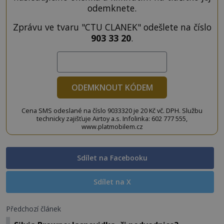
odemknete.
Zprávu ve tvaru "CTU CLANEK" odešlete na číslo
903 33 20
.
ODEMKNOUT KÓDEM
Cena SMS odeslané na číslo 9033320 je 20 Kč vč. DPH. Službu
technicky zajišťuje Airtoy a.s. Infolinka: 602 777 555,
www.platmobilem.cz
Sdílet na Facebooku
Sdílet na X
Předchozí článek