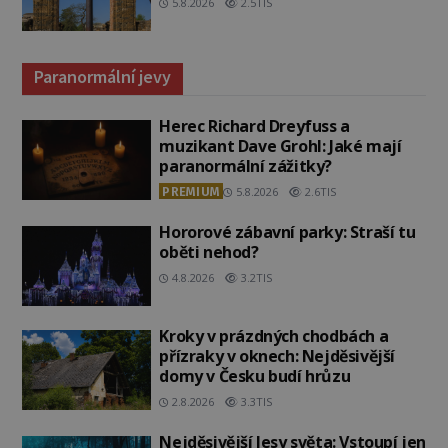
5.8.2026
2.5TIS
Paranormální jevy
Herec Richard Dreyfuss a
muzikant Dave Grohl: Jaké mají
paranormální zážitky?
PREMIUM
5.8.2026
2.6TIS
Hororové zábavní parky: Straší tu
oběti nehod?
4.8.2026
3.2TIS
Kroky v prázdných chodbách a
přízraky v oknech: Nejděsivější
domy v Česku budí hrůzu
2.8.2026
3.3TIS
Nejděsivější lesy světa: Vstoupí jen