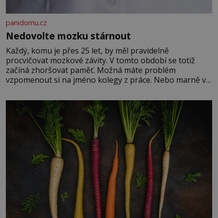
panidomu.cz
Nedovolte mozku stárnout
Každý, komu je přes 25 let, by měl pravidelně
procvičovat mozkové závity. V tomto období se totiž
začíná zhoršovat paměť. Možná máte problém
vzpomenout si na jméno kolegy z práce. Nebo marně v
paměti lovíte název knížky, kterou jste nedávno přečetli.
Je to opravdu tak, s věkem jako kdyby se paměť
rozhodla stávkovat. Cvičte