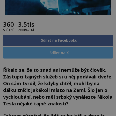
360
3.5tis
SDÍLENÍ
ZOBRAZENÍ
Sdílet na Facebooku
Sdílet na X
Říkalo se, že to snad ani nemůže být člověk.
Zástupci tajných služeb si u něj podávali dveře.
On sám tvrdil, že kdyby chtěl, mohl by na
dálku zničit jakékoli místo na Zemi. Šlo jen o
vychloubání, nebo měl srbský vynálezce Nikola
Tesla nějaké tajné znalosti?
Faktem zůstává, že lidé se ho báli a dnes je