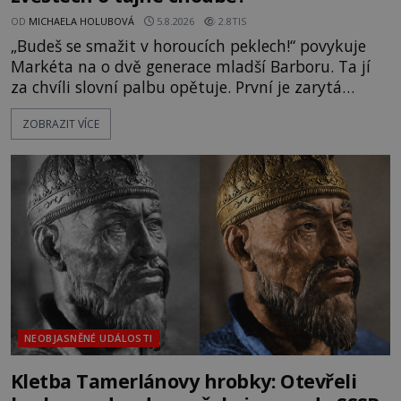
OD
MICHAELA HOLUBOVÁ
5.8.2026
2.8TIS
„Budeš se smažit v horoucích peklech!“ povykuje
Markéta na o dvě generace mladší Barboru. Ta jí
za chvíli slovní palbu opětuje. První je zarytá
katolička, druhá přesvědčená kališnice. A každá z
ZOBRAZIT VÍCE
nich se usídlí na jedné z věží slavného hradu
Trosky. Šlechtic Ota IV. z Bergova (1399–1452) patří
mezi vůdce protihusitského boje. Za manželku má
skutečně jistou
NEOBJASNĚNÉ UDÁLOSTI
Kletba Tamerlánovy hrobky: Otevřeli