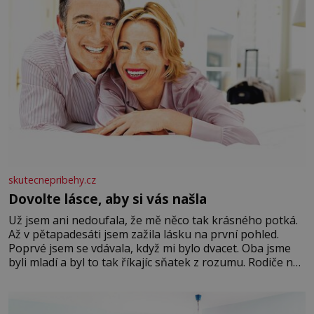
skutecnepribehy.cz
Dovolte lásce, aby si vás našla
Už jsem ani nedoufala, že mě něco tak krásného potká.
Až v pětapadesáti jsem zažila lásku na první pohled.
Poprvé jsem se vdávala, když mi bylo dvacet. Oba jsme
byli mladí a byl to tak říkajíc sňatek z rozumu. Rodiče nás
dali dohromady, Toník byl dobře zaopatřený mladý muž.
Manželství nám oběma moc nesvědčilo, brzy jsme zjistili,
že