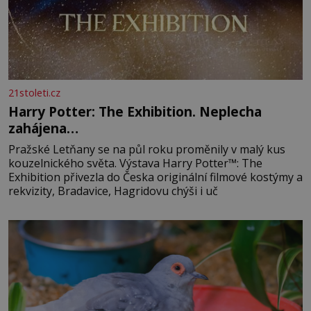
21stoleti.cz
Harry Potter: The Exhibition. Neplecha
zahájena…
Pražské Letňany se na půl roku proměnily v malý kus
kouzelnického světa. Výstava Harry Potter™: The
Exhibition přivezla do Česka originální filmové kostýmy a
rekvizity, Bradavice, Hagridovu chýši i uč