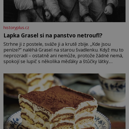
historyplus.cz
Lapka Grasel si na panstvo netroufl?
Strhne ji z postele, sváže ji a krutě zbije. „Kde jsou
peníze?“ naléhá Grasel na starou švadlenku. Když mu to
neprozradí – ostatně ani nemůže, protože žádné nemá,
spokojí se lupič s několika měďáky a štůčky látky.
Zraněná žena pár dní nato umírá. Je to muž nebývale
krutý. Jeho činy budí hrůzu ještě dlouho po jeho smrti