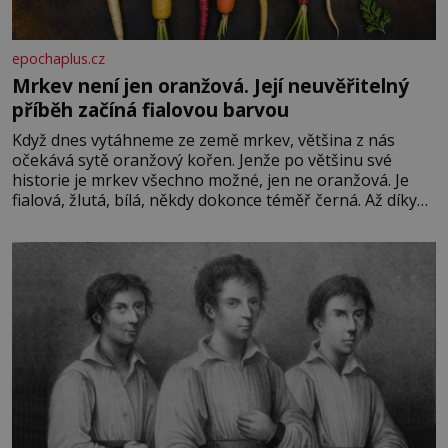
epochaplus.cz
Mrkev není jen oranžová. Její neuvěřitelný
příběh začíná fialovou barvou
Když dnes vytáhneme ze země mrkev, většina z nás
očekává sytě oranžový kořen. Jenže po většinu své
historie je mrkev všechno možné, jen ne oranžová. Je
fialová, žlutá, bílá, někdy dokonce téměř černá. Až díky
stovkám let pečlivého šlechtění se z ní stává zelenina,
bez které si českou zahradu ani nedokážeme představit.
Její příběh je