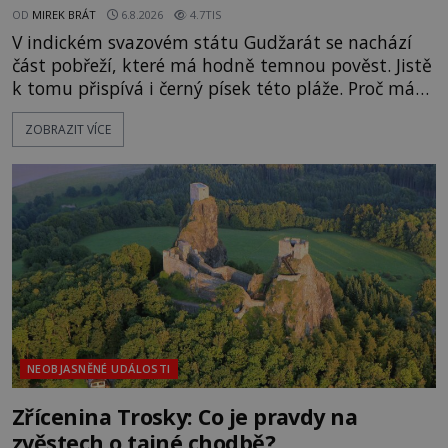
OD
MIREK BRÁT
6.8.2026
4.7TIS
V indickém svazovém státu Gudžarát se nachází
část pobřeží, které má hodně temnou pověst. Jistě
k tomu přispívá i černý písek této pláže. Proč má
pláž takové netypické zbarvení? Nakolik jsou
ZOBRAZIT VÍCE
pravdivé historky, že zde došlo k nevysvětlitelným
zmizením turistů? Ti, kteří se nebojí, nás mohou
následovat. Vstupujeme na pláž Dumas ve městě
Surat. Gu
NEOBJASNĚNÉ UDÁLOSTI
Zřícenina Trosky: Co je pravdy na
zvěstech o tajné chodbě?