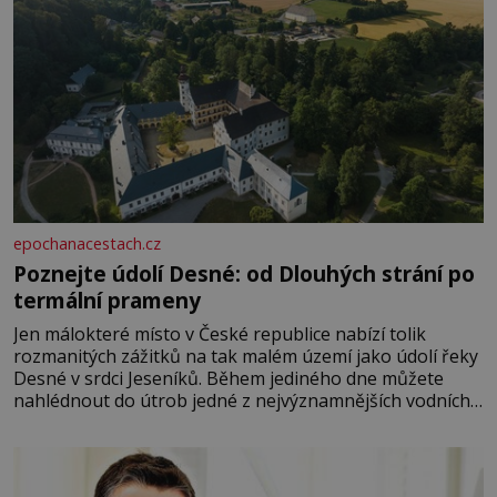
epochanacestach.cz
Poznejte údolí Desné: od Dlouhých strání po
termální prameny
Jen málokteré místo v České republice nabízí tolik
rozmanitých zážitků na tak malém území jako údolí řeky
Desné v srdci Jeseníků. Během jediného dne můžete
nahlédnout do útrob jedné z nejvýznamnějších vodních
elektráren v Evropě, vydat se na horské hřebeny, projet
se na koloběžce a den zakončit poznáváním památek ve
Velkých Losinách nebo v termálním