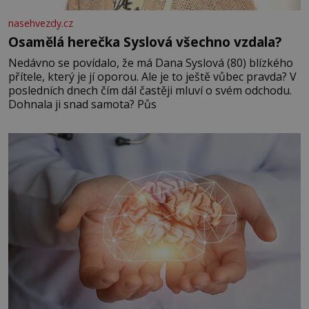
nasehvezdy.cz
Osamělá herečka Syslová všechno vzdala?
Nedávno se povídalo, že má Dana Syslová (80) blízkého
přítele, který je jí oporou. Ale je to ještě vůbec pravda? V
posledních dnech čím dál častěji mluví o svém odchodu.
Dohnala ji snad samota? Půs