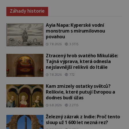
Záhady historie
Ayia Napa: Kyperské vodní
monstrum s mírumilovnou
povahou
7.8.2026
3.3TIS
Ztracený hrob svatého Mikuláše:
Tajná výprava, která odnesla
nejslavnější relikvii do Itálie
7.8.2026
772
Kam zmizely ostatky světců?
Relikvie, které putují Evropou a
dodnes budí úžas
6.8.2026
2.2TIS
Železný zázrak z Indie: Proč tento
sloup už 1 600 let nezná rez?