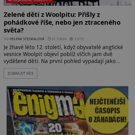
Zelené děti z Woolpitu: Přišly z
pohádkové říše, nebo jen ztraceného
světa?
OD
HELENA STEJSKALOVÁ
31.7.2026
3.2TIS
Je žhavé léto 12. století, když obyvatelé anglické
vesnice Woolpit objeví poblíž vlčích jam dvě
vyděšené děti. Na první pohled vypadají jako
každé jiné, až na jednu děsivou výjimku. Jejich
ZOBRAZIT VÍCE
kůže má nazelenalý odstín, mluví
nesrozumitelnou řečí a odmítají jakékoli jídlo
kromě syrových bobů. Příběh se rychle stává
jednou z největších záhad středověké Anglie a ani
po téměř devíti stech letech není