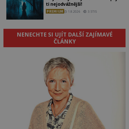
ti nejodvážnější!
PREMIUM
1.8.2026
3.5TIS
NENECHTE SI UJÍT DALŠÍ ZAJÍMAVÉ
ČLÁNKY