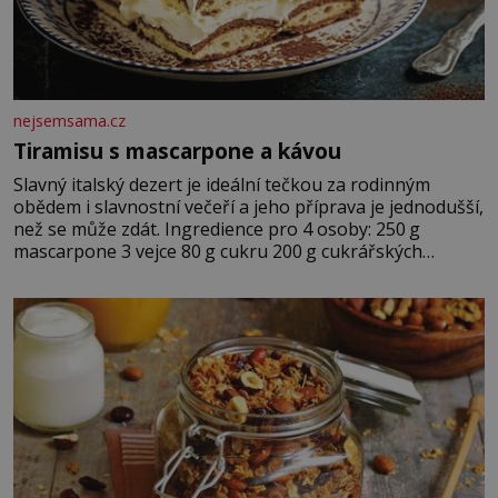
nejsemsama.cz
Tiramisu s mascarpone a kávou
Slavný italský dezert je ideální tečkou za rodinným
obědem i slavnostní večeří a jeho příprava je jednodušší,
než se může zdát. Ingredience pro 4 osoby: 250 g
mascarpone 3 vejce 80 g cukru 200 g cukrářských
piškotů 250 ml silné kávy 2 lžíce amaretta kakao na
posypání Postup: Oddělte žloutky od bílků. Žloutky
vyšlehejte s cukrem do světlé pěny a postupně do nich
vmíchejte mascarpone, aby vznikl hladký