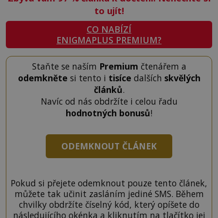
to ujít!
CO NABÍZÍ
ENIGMAPLUS PREMIUM?
Staňte se naším
Premium
čtenářem a
odemkněte
si tento i
tisíce
dalších
skvělých
článků
.
Navíc od nás obdržíte i celou řadu
hodnotných bonusů
!
ODEMKNOUT ČLÁNEK
Pokud si přejete odemknout pouze tento článek,
můžete tak učinit zasláním jediné SMS. Během
chvilky obdržíte číselný kód, který opíšete do
následujícího okénka a kliknutím na tlačítko jej