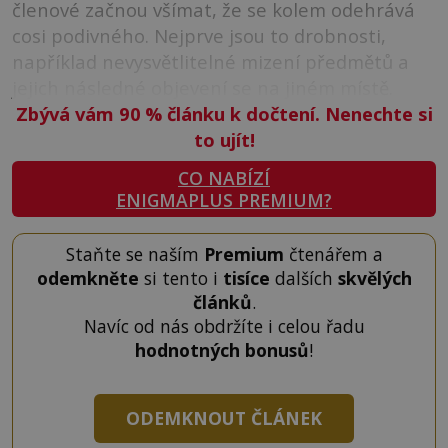
členové začnou všímat, že se kolem odehrává
cosi podivného. Nejprve jsou to drobnosti,
například nevysvětlitelné mizení předmětů a
jejich následné objevení se na jiném místě.
Zbývá vám 90
%
článku k dočtení. Nenechte si
to ujít!
CO NABÍZÍ
ENIGMAPLUS PREMIUM?
Staňte se naším
Premium
čtenářem a
odemkněte
si tento i
tisíce
dalších
skvělých
článků
.
Navíc od nás obdržíte i celou řadu
hodnotných bonusů
!
ODEMKNOUT ČLÁNEK