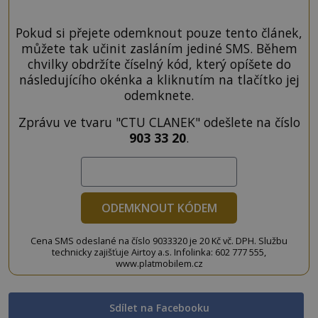
Pokud si přejete odemknout pouze tento článek,
můžete tak učinit zasláním jediné SMS. Během
chvilky obdržíte číselný kód, který opíšete do
následujícího okénka a kliknutím na tlačítko jej
odemknete.
Zprávu ve tvaru "CTU CLANEK" odešlete na číslo
903 33 20
.
ODEMKNOUT KÓDEM
Cena SMS odeslané na číslo 9033320 je 20 Kč vč. DPH. Službu
technicky zajišťuje Airtoy a.s. Infolinka: 602 777 555,
www.platmobilem.cz
Sdílet na Facebooku