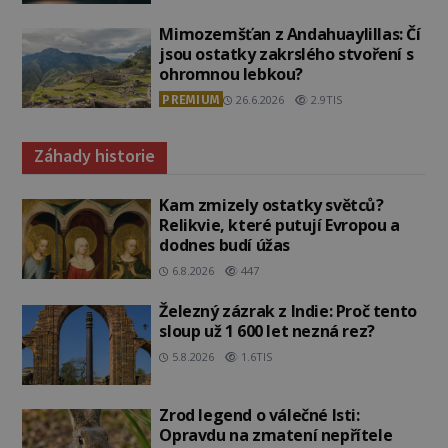
Mimozemšťan z Andahuaylillas: Čí
jsou ostatky zakrslého stvoření s
ohromnou lebkou?
PREMIUM
26.6.2026
2.9TIS
Záhady historie
Kam zmizely ostatky světců?
Relikvie, které putují Evropou a
dodnes budí úžas
6.8.2026
447
Železný zázrak z Indie: Proč tento
sloup už 1 600 let nezná rez?
5.8.2026
1.6TIS
Zrod legend o válečné lsti:
Opravdu na zmatení nepřítele