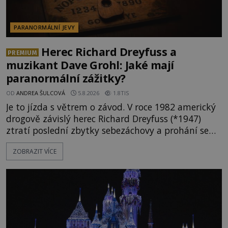
PARANORMÁLNÍ JEVY
Herec Richard Dreyfuss a
PREMIUM
muzikant Dave Grohl: Jaké mají
paranormální zážitky?
OD
ANDREA ŠULCOVÁ
5.8.2026
1.8TIS
Je to jízda s větrem o závod. V roce 1982 americký
drogově závislý herec Richard Dreyfuss (*1947)
ztratí poslední zbytky sebezáchovy a prohání se
po silnicích ve svém mercedesu jako utržený ze
ZOBRAZIT VÍCE
řetězu. Vše vyvrcholí katastrofou, když to Dreyfuss
napálí v plné rychlosti do stromu! Policie ve vraku
následně nalezne schovaný kokain. Tímto
momentem se slavnému