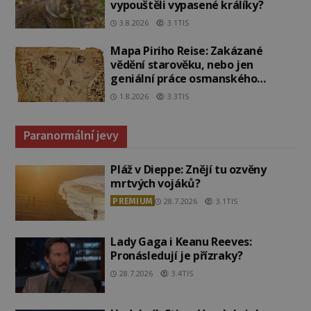
vypouštěli vypasené králíky?
3.8.2026
3.1TIS
Mapa Piriho Reise: Zakázané
vědění starověku, nebo jen
geniální práce osmanského
admirála?
1.8.2026
3.3TIS
Paranormální jevy
Pláž v Dieppe: Znějí tu ozvěny
mrtvých vojáků?
PREMIUM
28.7.2026
3.1TIS
Lady Gaga i Keanu Reeves:
Pronásledují je přízraky?
28.7.2026
3.4TIS