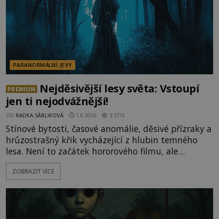
PARANORMÁLNÍ JEVY
Nejděsivější lesy světa: Vstoupí
PREMIUM
jen ti nejodvážnější!
OD
RADKA SÁBLIKOVÁ
1.8.2026
3.5TIS
Stínové bytosti, časové anomálie, děsivé přízraky a
hrůzostrašný křik vycházející z hlubin temného
lesa. Není to začátek hororového filmu, ale
události, které popisují návštěvníci lesů, které jsou
ZOBRAZIT VÍCE
označovány jako nejděsivější na světě. Lidé bydlící
v jejich blízkosti se jim i za bílého dne obloukem
vyhýbají! Už jste o těchto lesích slyšeli? A odvážili
byste se je navštívit? [gallery ids="17