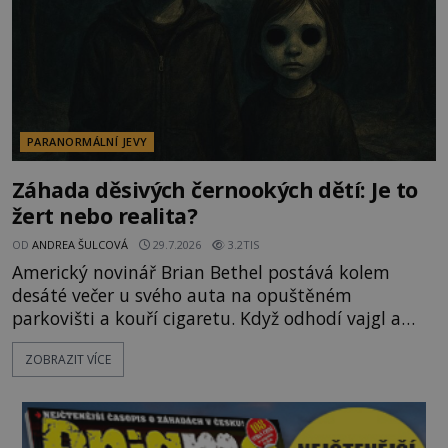
PARANORMÁLNÍ JEVY
Záhada děsivých černookých dětí: Je to
žert nebo realita?
OD
ANDREA ŠULCOVÁ
29.7.2026
3.2TIS
Americký novinář Brian Bethel postává kolem
desáté večer u svého auta na opuštěném
parkovišti a kouří cigaretu. Když odhodí vajgl a
chystá se nastoupit do auta, přijdou k němu dva
ZOBRAZIT VÍCE
mladí chlapci, kterým může být okolo 14 let.
„Pane, byl byste tak laskav a svezl nás domů? Je to
pouhých několik minut od tohoto parkoviště,“
zeptá se suverénně jeden z nich. P