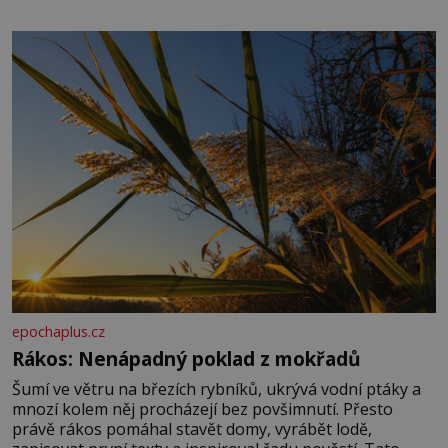
množství, než je pro většinu populace běžné. Její
základní složky– sodík a chlór – jsou zásadní pro
správné hospodaření
epochaplus.cz
Rákos: Nenápadný poklad z mokřadů
Šumí ve větru na březích rybníků, ukrývá vodní ptáky a
mnozí kolem něj procházejí bez povšimnutí. Přesto
právě rákos pomáhal stavět domy, vyrábět lodě,