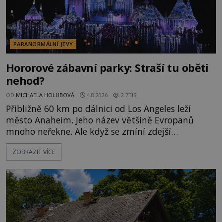
PARANORMÁLNÍ JEVY
Hororové zábavní parky: Straší tu oběti
nehod?
OD
MICHAELA HOLUBOVÁ
4.8.2026
2.7TIS
Přibližně 60 km po dálnici od Los Angeles leží
město Anaheim. Jeho název většině Evropanů
mnoho neřekne. Ale když se zmíní zdejší
Disneyland, je hned jasno. Zábavní park vyroste na
ZOBRAZIT VÍCE
poklidném místě bývalého sadu pomerančovníků.
Klid tu teď rozhodně nepanuje, park navštíví
kolem 17 000 000 zábavychtivých lidí ročně. A ač je
velká snaha to utajit, někteří z