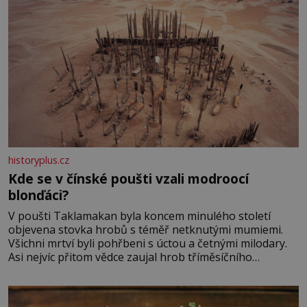
historyplus.cz
Kde se v čínské poušti vzali modroocí
blonďáci?
V poušti Taklamakan byla koncem minulého století
objevena stovka hrobů s téměř netknutými mumiemi.
Všichni mrtví byli pohřbeni s úctou a četnými milodary.
Asi nejvíc přitom vědce zaujal hrob tříměsíčního
chlapečka s modrou filcovou čapkou, z níž se draly
blonďaté vlásky. Fakt, že jsou těla dávných lidí nesmírně
dobře zachovalá, přičítají odborníci zdejším klimatickým