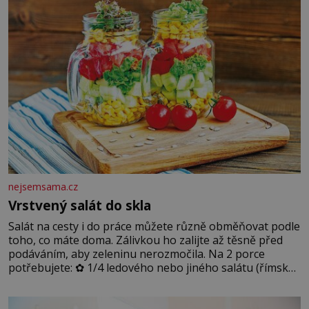
podmínkám. Sucho, prosolené písky a extrémně
nejsemsama.cz
Vrstvený salát do skla
Salát na cesty i do práce můžete různě obměňovat podle
toho, co máte doma. Zálivkou ho zalijte až těsně před
podáváním, aby zeleninu nerozmočila. Na 2 porce
potřebujete: ✿ 1/4 ledového nebo jiného salátu (římský
salát, polníček…) ✿ 1 malá konzerva kukuřice ✿ ½
okurky ✿ 2 rajčata Zálivka: ✿ 4 lžíce olivového oleje ✿ 1
lžíci citronové šťávy ✿ ½ stroužku