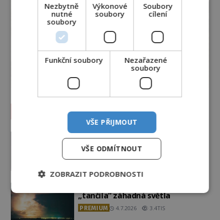
Nezbytně
Výkonové
Soubory
nutné
soubory
cílení
soubory
Funkční soubory
Nezařazené
soubory
Vesmír a technologie
VŠE PŘIJMOUT
Podivné události roku 2023: Jsou
Američané v obležení UFO?
VŠE ODMÍTNOUT
PREMIUM
27.7.2026
3.5TIS
ZOBRAZIT PODROBNOSTI
Nad australským městem
„tančila“ záhadná světla
PREMIUM
4.7.2026
3.4TIS