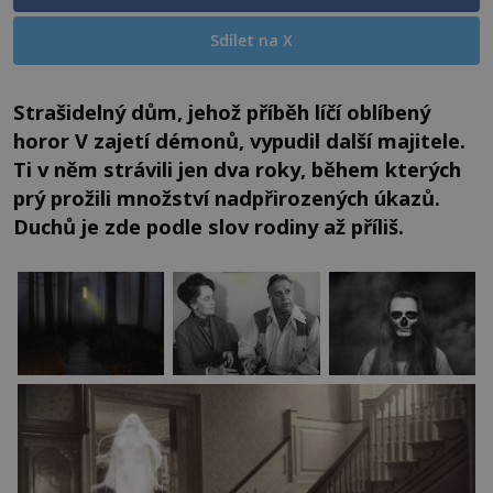
Sdílet na X
Strašidelný dům, jehož příběh líčí oblíbený
horor V zajetí démonů, vypudil další majitele.
Ti v něm strávili jen dva roky, během kterých
prý prožili množství nadpřirozených úkazů.
Duchů je zde podle slov rodiny až příliš.