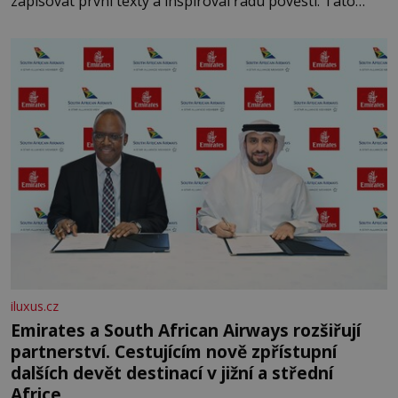
zapisovat první texty a inspiroval řadu pověstí. Tato
skromná, ale užitečná rostlina provází člověka už tisíce
let. Většina lidí vnímá rákos jen jako obyčejnou kulisu
letního koupání. Stačí se však podívat
iluxus.cz
Emirates a South African Airways rozšiřují
partnerství. Cestujícím nově zpřístupní
dalších devět destinací v jižní a střední
Africe