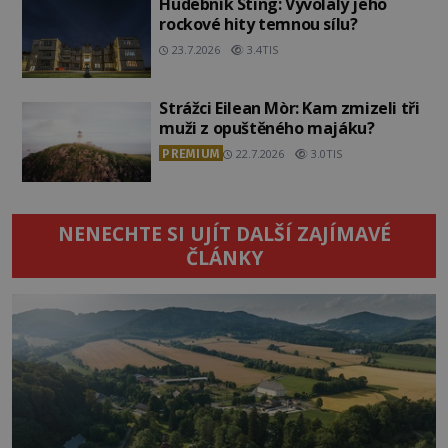
Hudebník Sting: Vyvolaly jeho
rockové hity temnou sílu?
23.7.2026
3.4TIS
Strážci Eilean Mòr: Kam zmizeli tři
muži z opuštěného majáku?
PREMIUM
22.7.2026
3.0TIS
NENECHTE SI UJÍT DALŠÍ ZAJÍMAVÉ
ČLÁNKY