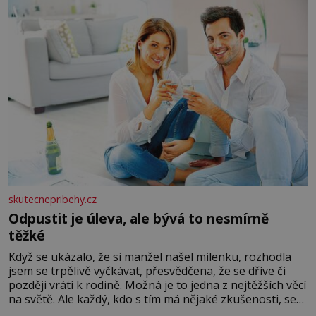
skutecnepribehy.cz
Odpustit je úleva, ale bývá to nesmírně
těžké
Když se ukázalo, že si manžel našel milenku, rozhodla
jsem se trpělivě vyčkávat, přesvědčena, že se dříve či
později vrátí k rodině. Možná je to jedna z nejtěžších věcí
na světě. Ale každý, kdo s tím má nějaké zkušenosti, se
zapřísahá, že pokud odpustíte, znatelně se vám uleví.