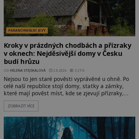
PARANORMÁLNÍ JEVY
Kroky v prázdných chodbách a přízraky
v oknech: Nejděsivější domy v Česku
budí hrůzu
OD
HELENA STEJSKALOVÁ
2.8.2026
3.2TIS
Nejsou to jen staré pověsti vyprávěné u ohně. Po
celé naší republice stojí domy, statky a zámky,
které mají pověst míst, kde se zjevují přízraky,
ozývají nevysvětlitelné zvuky nebo se dějí podivné
ZOBRAZIT VÍCE
jevy. Zatímco historici většinou hledají racionální
vysvětlení, záhadologové upozorňují, že některé
lokality vykazují nápadně podobná svědectví po
celé generace. A právě tato opakující se svědectví
ud