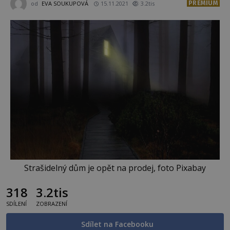
PREMIUM
od
EVA SOUKUPOVÁ
15.11.2021
3.2tis
Strašidelný dům je opět na prodej, foto Pixabay
318
3.2tis
SDÍLENÍ
ZOBRAZENÍ
Sdílet na Facebooku