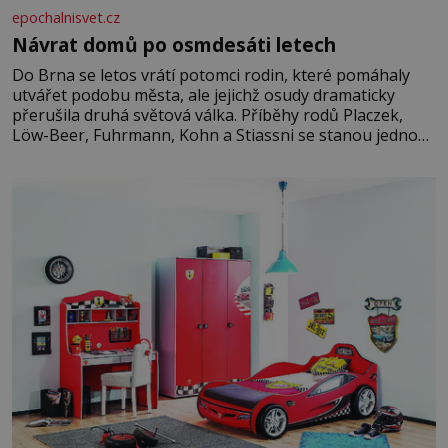
epochalnisvet.cz
Návrat domů po osmdesáti letech
Do Brna se letos vrátí potomci rodin, které pomáhaly
utvářet podobu města, ale jejichž osudy dramaticky
přerušila druhá světová válka. Příběhy rodů Placzek,
Löw-Beer, Fuhrmann, Kohn a Stiassni se stanou jednou
z hlavních dramaturgických linií festivalu židovské
kultury ŠTETL FEST 2026. Některé návraty nejsou
jednoduché. Místa, která si člověk pamatuje z rodinných
vyprávění, už dávno