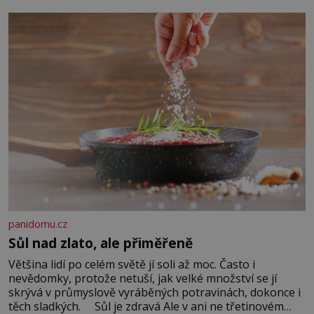
Když se ke mně doneslo, že si manžel pořídil milenku,
panidomu.cz
Sůl nad zlato, ale přiměřeně
Většina lidí po celém světě jí soli až moc. Často i
nevědomky, protože netuší, jak velké množství se jí
skrývá v průmyslově vyráběných potravinách, dokonce i
těch sladkých. Sůl je zdravá Ale v ani ne třetinovém