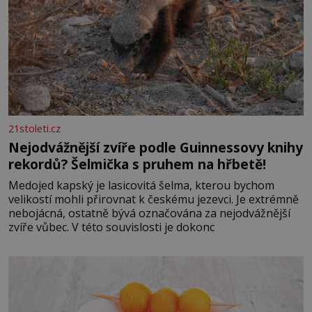
21stoleti.cz
Nejodvážnější zvíře podle Guinnessovy knihy
rekordů? Šelmička s pruhem na hřbetě!
Medojed kapský je lasicovitá šelma, kterou bychom
velikostí mohli přirovnat k českému jezevci. Je extrémně
nebojácná, ostatně bývá označována za nejodvážnější
zvíře vůbec. V této souvislosti je dokonc