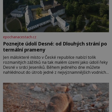
epochanacestach.cz
Poznejte údolí Desné: od Dlouhých strání po
termální prameny
Jen málokteré místo v České republice nabízí tolik
rozmanitých zážitků na tak malém území jako údolí řeky
Desné v srdci Jeseníků. Během jediného dne můžete
nahlédnout do útrob jedné z nejvýznamnějších vodních
elektráren v Evropě, vydat se na horské hřebeny, projet
se na koloběžce a den zakončit poznáváním památek ve
Velkých Losinách nebo v termálním