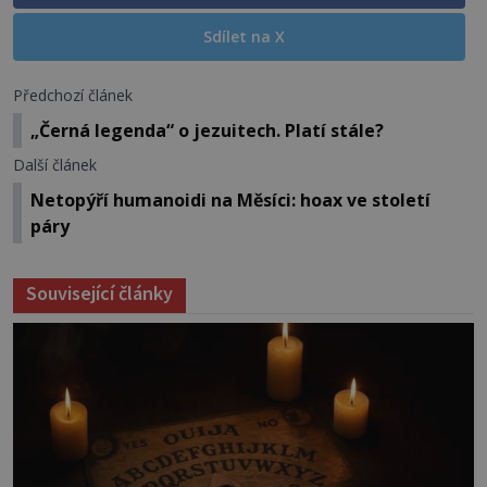
Sdílet na X
Předchozí článek
„Černá legenda“ o jezuitech. Platí stále?
Další článek
Netopýří humanoidi na Měsíci: hoax ve století
páry
Související články