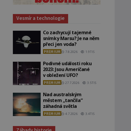
Vesmír a technologie
Co zachycují tajemné
snímky Marsu? Je na něm
přeci jen voda?
PREMIUM
7.8.2026
1.9TIS
Podivné události roku
2023: Jsou Američané
v obležení UFO?
PREMIUM
27.7.2026
3.5TIS
Nad australským
městem „tančila“
záhadná světla
PREMIUM
4.7.2026
3.4TIS
Záhady historie