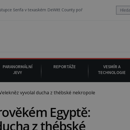
 texaském DeWitt County pořizuje video, na kterém před jeho vozem p
PARANORMÁLNÍ
REPORTÁŽE
VESMÍR A
JEVY
TECHNOLOGIE
Velekněz vyvolal ducha z thébské nekropole
arověkém Egyptě:
ducha z thébské