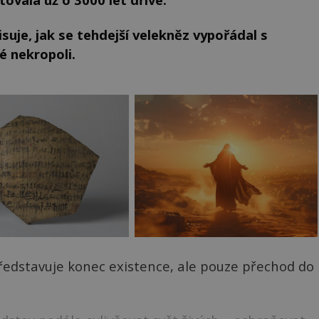
suje, jak se tehdejší velekněz vypořádal s
é nekropoli.
epředstavuje konec existence, ale pouze přechod do