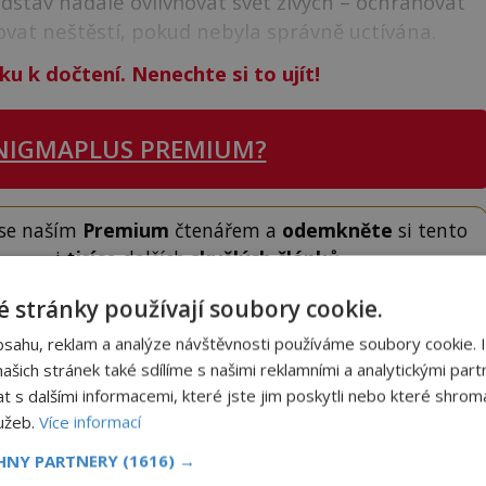
dstav nadále ovlivňovat svět živých – ochraňovat
ovat neštěstí, pokud nebyla správně uctívána.
ku k dočtení. Nenechte si to ujít!
NIGMAPLUS PREMIUM?
 se naším
Premium
čtenářem a
odemkněte
si tento
i
tisíce
dalších
skvělých článků
.
 od nás obdržíte i celou řadu
hodnotných bonusů
!
 stránky používají soubory cookie.
bsahu, reklam a analýze návštěvnosti používáme soubory cookie. 
ODEMKNOUT ČLÁNEK
šich stránek také sdílíme s našimi reklamními a analytickými partn
s dalšími informacemi, které jste jim poskytli nebo které shromá
lužeb.
Více informací
CHNY PARTNERY
(1616) →