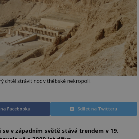
ý chtěl strávit noc v thébské nekropoli.
t na Facebooku
Sdílet na Twitteru
 se v západním světě stává trendem v 19.
tovala už o 3000 let dříve.