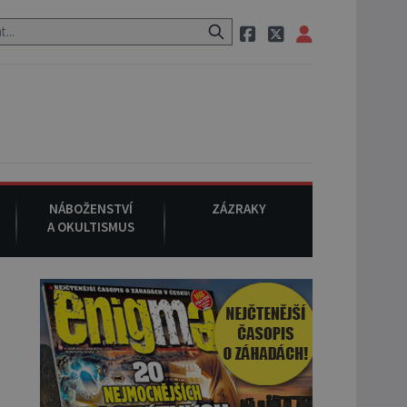
o cestě utíká zvláštní psovitá šelma, údajně bájná čupakabra.
8.
NÁBOŽENSTVÍ
ZÁZRAKY
A OKULTISMUS