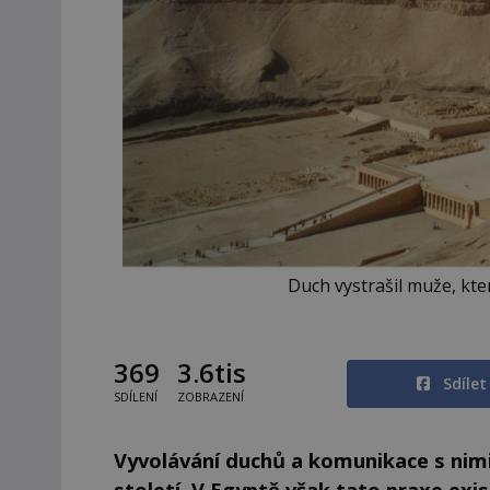
Duch vystrašil muže, kter
369
3.6tis
Sdíle
SDÍLENÍ
ZOBRAZENÍ
Vyvolávání duchů a komunikace s nimi
století. V Egyptě však tato praxe exis