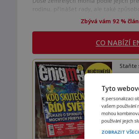
Duše zemřelých mohla podle jejich pře
rodinu, přinášet rady, ale také způsob
Zbývá vám 92
%
člán
CO NABÍZÍ
E
Staňte
Navíc
Tyto webové
K personalizaci o
vašem používání na
mohou kombinovat 
používání jejich s
ZOBRAZIT VŠE