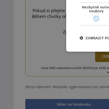
Nezbytně nutn
Pokud si přejete odemknout pouze ten
soubory
Během chvilky obdržíte číselný kód, k
tlačí
Zprávu ve tvaru "CTU 
ZOBRAZIT P
OD
Cena SMS odeslané na číslo 9033320 je 20 Kč vč. 
w
Zdroje informací:
Wikipedie, egypt-museum.com, worldh
Sdílet na Facebooku