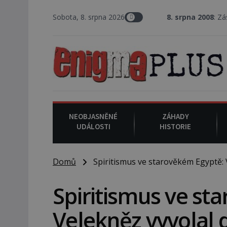
Sobota, 8. srpna 2026
8. srpna 2008
: Zástupce šerifa v
NEOBJASNĚNÉ
ZÁHADY
UDÁLOSTI
HISTORIE
Domů
Spiritismus ve starověkém Egyptě: 
Spiritismus ve st
Velekněz vyvolal 