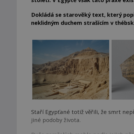
Dokládá se starověký text, který popi
neklidným duchem strašícím v thébsk
Staří Egypťané totiž věřili, že smrt n
jiné podoby života.