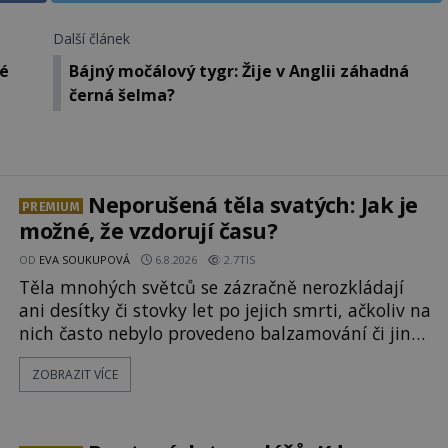
Další článek
né
Bájný močálový tygr: Žije v Anglii záhadná
černá šelma?
Neporušená těla svatých: Jak je
PREMIUM
možné, že vzdorují času?
OD
EVA SOUKUPOVÁ
6.8.2026
2.7TIS
Těla mnohých světců se zázračně nerozkládají
ani desítky či stovky let po jejich smrti, ačkoliv na
nich často nebylo provedeno balzamování či jiné
pokusy o konzervaci. Neporušené ostatky bývají
ZOBRAZIT VÍCE
považovány za důkaz svatosti zemřelých. Jaké
tajemné síly těla významných náboženských
osobností ochraňují? Na hřbitově u kláštera