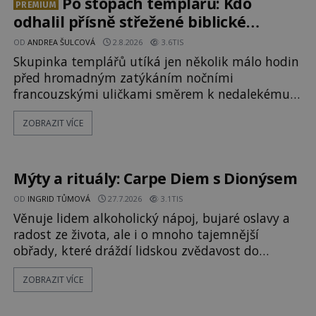
Milosrdných
Po stopách templářů: Kdo
PREMIUM
odhalil přísně střežené biblické
tajemství?
OD
ANDREA ŠULCOVÁ
2.8.2026
3.6TIS
Skupinka templářů utíká jen několik málo hodin
před hromadným zatýkáním nočními
francouzskými uličkami směrem k nedalekému
přístavu. Jeden z nich má přes ramena ranec s
ZOBRAZIT VÍCE
tajemným obsahem. Kapitán lodi už na ně čeká.
„Dejte to do podpalubí a připravte se. Za chvíli
vyplouváme,“ sdělí jim. „Kam máme namířeno,
kapitáne?“ zeptá se ho jeden z templářů. „Do Sk
Mýty a rituály: Carpe Diem s Dionýsem
OD
INGRID TŮMOVÁ
27.7.2026
3.1TIS
Věnuje lidem alkoholický nápoj, bujaré oslavy a
radost ze života, ale i o mnoho tajemnější
obřady, které dráždí lidskou zvědavost do
dnešních dní. Co doopravdy představuje bůh,
ZOBRAZIT VÍCE
jemuž Římané říkají Bakchus? Mytologický příběh
řeckého boha Dionýsa není zrovna idylická
pohádka. Bůh Zeus jej zplodí se svou milenkou