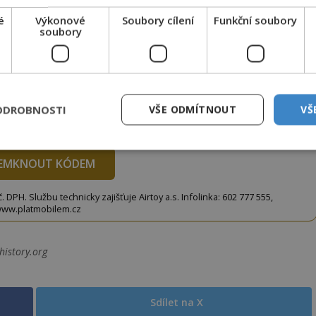
é
Výkonové
Soubory cílení
Funkční soubory
to článek, můžete tak učinit zasláním jediné SMS.
soubory
terý opíšete do následujícího okénka a kliknutím na
tko jej odemknete.
CLANEK" odešlete na číslo
903 33 20
.
ODROBNOSTI
VŠE ODMÍTNOUT
VŠ
EMKNOUT KÓDEM
DPH. Službu technicky zajišťuje Airtoy a.s. Infolinka: 602 777 555,
ww.platmobilem.cz
istory.org
Sdílet na X