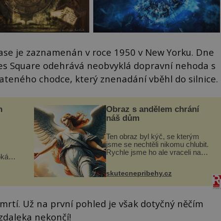
čase je zaznamenán v roce 1950 v New Yorku. Dne
es Square odehrává neobvyklá dopravní nehoda s
teného chodce, který znenadání vběhl do silnice.
n
Obraz s andělem chrání
náš dům
Ten obraz byl kýč, se kterým
jsme se nechtěli nikomu chlubit.
Rychle jsme ho ale vraceli na
oká
jeho místo. S manželem Vaškem
však
jsme si pořídili chaloupku, takový
skutecnepribehy.cz
domek na severu Čech, kde
í
jsme si naplánova...
nému
smrtí. Už na první pohled je však dotyčný něčím
zdaleka nekončí!