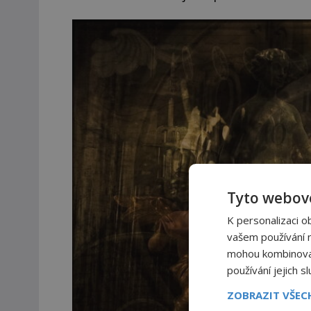
Tyto webové
K personalizaci o
vašem používání na
mohou kombinovat 
používání jejich s
ZOBRAZIT VŠE