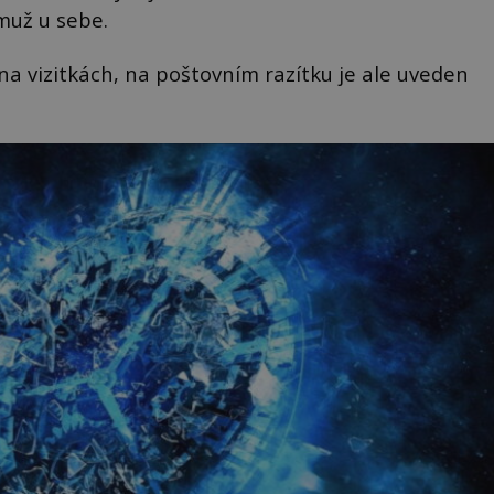
muž u sebe.
a vizitkách, na poštovním razítku je ale uveden