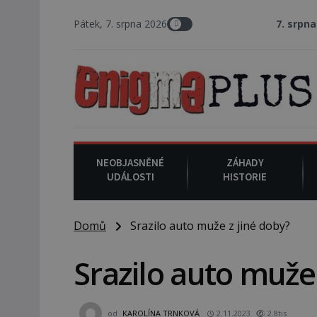
Pátek, 7. srpna 2026
7. srpna 1994
: Na amer
NEOBJASNĚNÉ
ZÁHADY
UDÁLOSTI
HISTORIE
Domů
Srazilo auto muže z jiné doby?
Srazilo auto muže 
od
KAROLÍNA TRNKOVÁ
2.11.2023
2.8tis