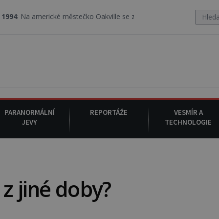
ické městečko Oakville se z nebe snáší podivná rosolovitá látka 
PARANORMÁLNÍ
REPORTÁŽE
VESMÍR A
JEVY
TECHNOLOGIE
z jiné doby?