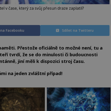
el v čase, který za svůj přesun draze zaplatil?
t na Facebooku
Sdílet na Twitteru
paměti. Přestože oficiálně to možné není, tu a
kteří tvrdí, že se do minulosti či budoucnosti
tánně, jiní měli k dispozici stroj času.
mi na jeden zvláštní případ!