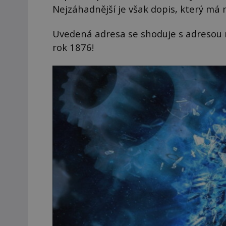
Nejzáhadnější je však dopis, který má 
Uvedená adresa se shoduje s adresou n
rok 1876!