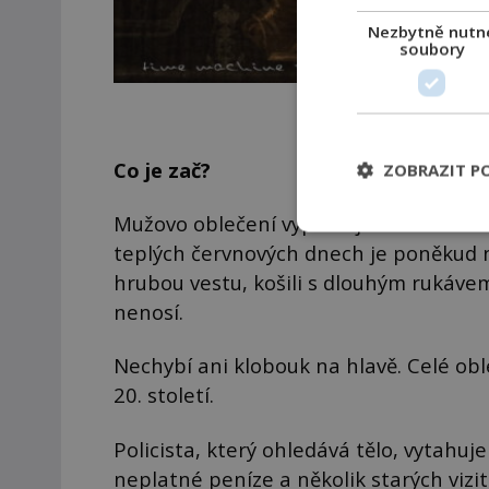
Nezbytně nutn
soubory
Šlo o nějaký omyl n
Co je zač?
ZOBRAZIT P
Mužovo oblečení vypadá jako ze staréh
teplých červnových dnech je poněkud 
hrubou vestu, košili s dlouhým rukávem
nenosí.
Nechybí ani klobouk na hlavě. Celé oble
20. století.
Policista, který ohledává tělo, vytahu
neplatné peníze a několik starých vi