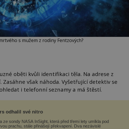
 mrtvého s mužem z rodiny Fentzových?
zné oběti kvůli identifikaci těla. Na adrese z
. Zasáhne však náhoda. Vyšetřující detektiv se
ohledat i telefonní seznamy a má štěstí.
s odhalil své nitro
a ze sondy NASA InSight, která před třemi lety umlkla pod
tvou prachu, stále přinášejí překvapení. Dva nezávislé