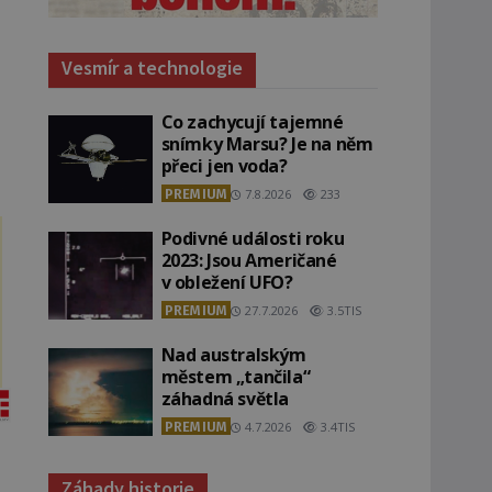
Vesmír a technologie
Co zachycují tajemné
snímky Marsu? Je na něm
přeci jen voda?
PREMIUM
7.8.2026
233
Podivné události roku
2023: Jsou Američané
v obležení UFO?
PREMIUM
27.7.2026
3.5TIS
Nad australským
městem „tančila“
záhadná světla
PREMIUM
4.7.2026
3.4TIS
Záhady historie