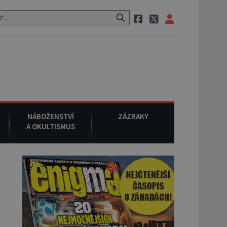
neznámého původu.
7. srpna 1994
: Na americké městečko Oakville
NÁBOŽENSTVÍ
ZÁZRAKY
A OKULTISMUS