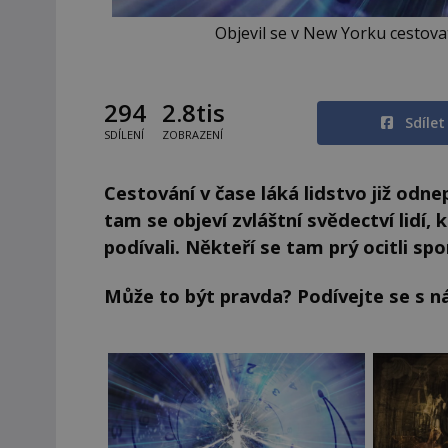
Objevil se v New Yorku cestovat
294
2.8tis
Sdíle
SDÍLENÍ
ZOBRAZENÍ
Cestování v čase láká lidstvo již odne
tam se objeví zvláštní svědectví lidí, 
podívali. Někteří se tam prý ocitli spon
Může to být pravda? Podívejte se s ná