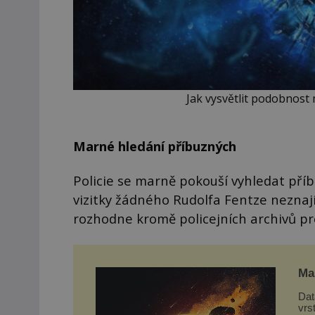
Jak vysvětlit podobnost
Marné hledání příbuzných
Policie se marně pokouší vyhledat příbu
vizitky žádného Rudolfa Fentze neznají
rozhodne kromě policejních archivů pr
Mar
Dat
vrs