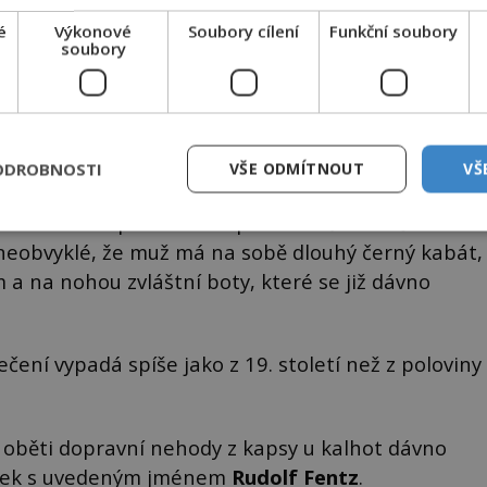
é
Výkonové
Soubory cílení
Funkční soubory
soubory
ebo byl muž skutečně z jiné doby?
ODROBNOSTI
VŠE ODMÍTNOUT
VŠ
o filmu a naprosto neodpovídá roční době. V
neobvyklé, že muž má na sobě dlouhý černý kabát,
 a na nohou zvláštní boty, které se již dávno
čení vypadá spíše jako z 19. století než z poloviny
je oběti dopravní nehody z kapsy u kalhot dávno
zitek s uvedeným jménem
Rudolf Fentz
.