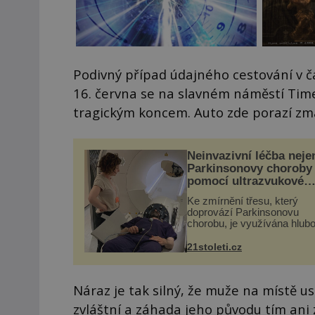
Podivný případ údajného cestování v 
16. června se na slavném náměstí Tim
tragickým koncem. Auto zde porazí zma
Neinvazivní léčba neje
Parkinsonovy choroby
pomocí ultrazvukové
„helmy“
Ke zmírnění třesu, který
doprovází Parkinsonovu
chorobu, je využívána hlub
mozková stimulace, která 
vyžaduje vysoce invazivní
21stoleti.cz
zákrok. Ultrazvuk zase nen
vhodný k dostatečně přes
zacílení ...
Náraz je tak silný, že muže na místě u
zvláštní a záhada jeho původu tím ani 