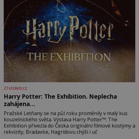
21stoleti.cz
Harry Potter: The Exhibition. Neplecha
zahájena…
Pražské Letňany se na půl roku proměnily v malý kus
kouzelnického světa. Výstava Harry Potter™: The
Exhibition přivezla do Česka originální filmové kostýmy a
rekvizity, Bradavice, Hagridovu chýši i uč