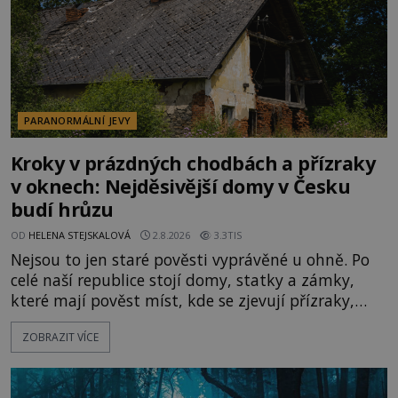
PARANORMÁLNÍ JEVY
Kroky v prázdných chodbách a přízraky
v oknech: Nejděsivější domy v Česku
budí hrůzu
OD
HELENA STEJSKALOVÁ
2.8.2026
3.3TIS
Nejsou to jen staré pověsti vyprávěné u ohně. Po
celé naší republice stojí domy, statky a zámky,
které mají pověst míst, kde se zjevují přízraky,
ozývají nevysvětlitelné zvuky nebo se dějí podivné
ZOBRAZIT VÍCE
jevy. Zatímco historici většinou hledají racionální
vysvětlení, záhadologové upozorňují, že některé
lokality vykazují nápadně podobná svědectví po