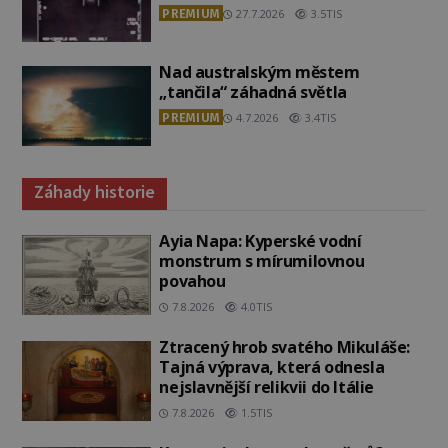
PREMIUM
27.7.2026
3.5TIS
Nad australským městem
„tančila“ záhadná světla
PREMIUM
4.7.2026
3.4TIS
Záhady historie
Ayia Napa: Kyperské vodní
monstrum s mírumilovnou
povahou
7.8.2026
4.0TIS
Ztracený hrob svatého Mikuláše:
Tajná výprava, která odnesla
nejslavnější relikvii do Itálie
7.8.2026
1.5TIS