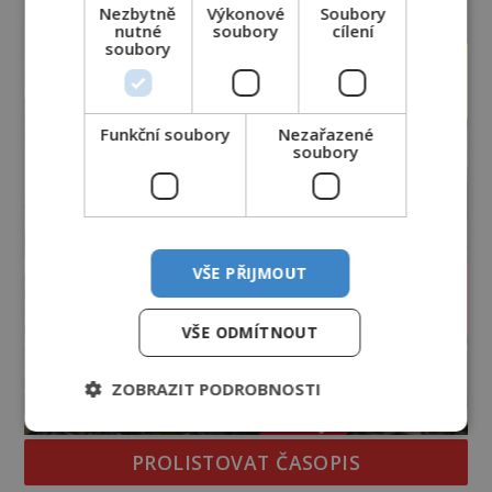
pouhých několik minut od tohoto parkoviště,“
Nezbytně
Výkonové
Soubory
zeptá se suverénně jeden z nich. P
nutné
soubory
cílení
soubory
Funkční soubory
Nezařazené
soubory
VŠE PŘIJMOUT
VŠE ODMÍTNOUT
ZOBRAZIT PODROBNOSTI
PROLISTOVAT ČASOPIS