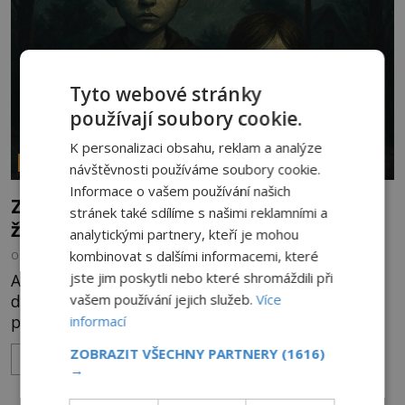
byste se je navštívit? [gallery ids="17
Tyto webové stránky
používají soubory cookie.
K personalizaci obsahu, reklam a analýze
PARANORMÁLNÍ JEVY
návštěvnosti používáme soubory cookie.
Informace o vašem používání našich
Záhada děsivých černookých dětí: Je to
stránek také sdílíme s našimi reklamními a
žert nebo realita?
analytickými partnery, kteří je mohou
kombinovat s dalšími informacemi, které
OD
ANDREA ŠULCOVÁ
29.7.2026
3.2TIS
jste jim poskytli nebo které shromáždili při
Americký novinář Brian Bethel postává kolem
vašem používání jejich služeb.
Více
desáté večer u svého auta na opuštěném
parkovišti a kouří cigaretu. Když odhodí vajgl a
informací
chystá se nastoupit do auta, přijdou k němu dva
ZOBRAZIT VŠECHNY PARTNERY
(1616)
ZOBRAZIT VÍCE
mladí chlapci, kterým může být okolo 14 let.
→
„Pane, byl byste tak laskav a svezl nás domů? Je to