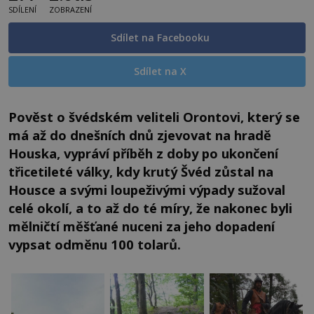
SDÍLENÍ
ZOBRAZENÍ
Sdílet na Facebooku
Sdílet na X
Pověst o švédském veliteli Orontovi, který se
má až do dnešních dnů zjevovat na hradě
Houska, vypráví příběh z doby po ukončení
třicetileté války, kdy krutý Švéd zůstal na
Housce a svými loupeživými výpady sužoval
celé okolí, a to až do té míry, že nakonec byli
mělničtí měšťané nuceni za jeho dopadení
vypsat odměnu 100 tolarů.