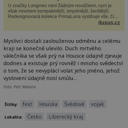
U značky Longines není žádným nováčkem, nyní je
však mnohem kompaktnější, smyslnější, ženštější.
Redesignovaná kolekce PrimaLuna vystihuje vše, čím
je značka Longines dnes a čím byla i před sto dvacet...
iluxus.cz
Myslivci dostali zaslouženou odměnu a celému
kraji se konečně ulevilo. Duch mrtvého
válečníka se však prý na Housce údajně zjevuje
dodnes a existuje prý rovněž i mnoho svědectví
o tom, že se nevyplácí volat jeho jméno, jehož
vyslovení údajně nosí smůlu…
Foto: Petr Matura
fext
Houska
Švédové
vojak
Štítky:
Česko
Liberecký kraj
Lokalita: