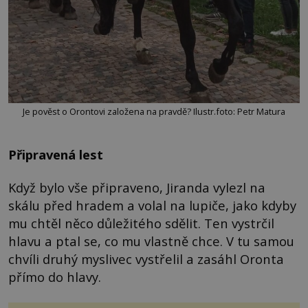
Je pověst o Orontovi založena na pravdě? Ilustr.foto: Petr Matura
Připravená lest
Když bylo vše připraveno, Jiranda vylezl na
skálu před hradem a volal na lupiče, jako kdyby
mu chtěl něco důležitého sdělit. Ten vystrčil
hlavu a ptal se, co mu vlastně chce. V tu samou
chvíli druhý myslivec vystřelil a zasáhl Oronta
přímo do hlavy.