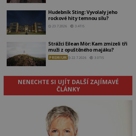
Hudebník Sting: Vyvolaly jeho
rockové hity temnou sílu?
23.7.2026
3.4TIS
Strážci Eilean Mòr: Kam zmizeli tři
muži z opuštěného majáku?
PREMIUM
22.7.2026
3.0TIS
NENECHTE SI UJÍT DALŠÍ ZAJÍMAVÉ
ČLÁNKY