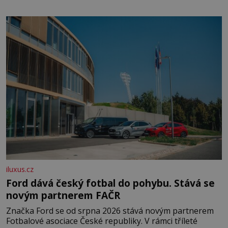
klidného ptáčka, který většinu dne jen posedává. Hodně
času tráví na zemi, kde sbírá zbytky semínek Jeho
domovinou je prakticky celá Austrálie s výjimkou
pobřežní oblasti.
iluxus.cz
Ford dává český fotbal do pohybu. Stává se
novým partnerem FAČR
Značka Ford se od srpna 2026 stává novým partnerem
Fotbalové asociace České republiky. V rámci tříleté