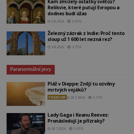
Kam zmizely ostatky světců?
Relikvie, které putují Evropou a
dodnes budí úžas
6.8.2026
2.6TIS
Železný zázrak z Indie: Proč tento
sloup už 1 600 let nezná rez?
5.8.2026
2.7TIS
Paranormální jevy
Pláž v Dieppe: Znějí tu ozvěny
mrtvých vojáků?
PREMIUM
28.7.2026
3.1TIS
Lady Gaga i Keanu Reeves:
Pronásledují je přízraky?
28.7.2026
3.4TIS