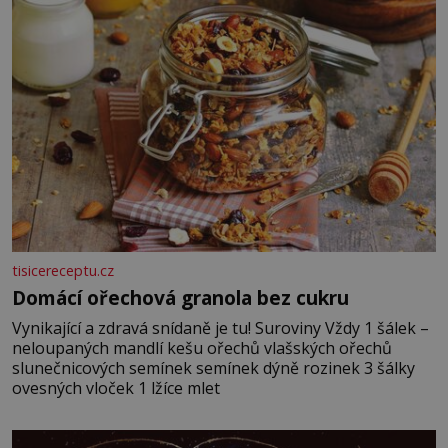
vmíchejte mascarpone, aby vznikl hladký
tisicereceptu.cz
Domácí ořechová granola bez cukru
Vynikající a zdravá snídaně je tu! Suroviny Vždy 1 šálek –
neloupaných mandlí kešu ořechů vlašských ořechů
slunečnicových semínek semínek dýně rozinek 3 šálky
ovesných vloček 1 lžíce mlet