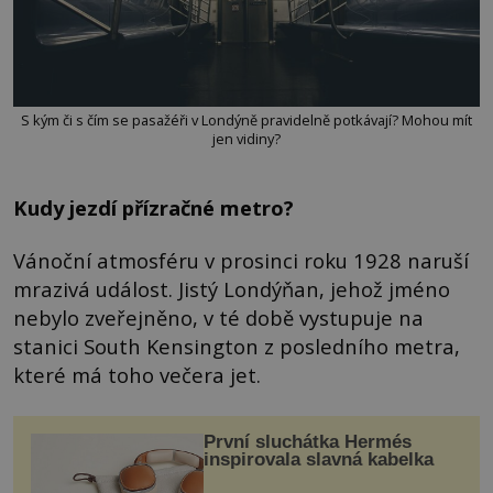
S kým či s čím se pasažéři v Londýně pravidelně potkávají? Mohou mít
jen vidiny?
Kudy jezdí přízračné metro?
Vánoční atmosféru v prosinci roku 1928 naruší
mrazivá událost. Jistý Londýňan, jehož jméno
nebylo zveřejněno, v té době vystupuje na
stanici South Kensington z posledního metra,
které má toho večera jet.
První sluchátka Hermés
inspirovala slavná kabelka