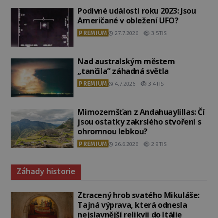
Podivné události roku 2023: Jsou
Američané v obležení UFO?
PREMIUM
27.7.2026
3.5TIS
Nad australským městem
„tančila“ záhadná světla
PREMIUM
4.7.2026
3.4TIS
Mimozemšťan z Andahuaylillas: Čí
jsou ostatky zakrslého stvoření s
ohromnou lebkou?
PREMIUM
26.6.2026
2.9TIS
Záhady historie
Ztracený hrob svatého Mikuláše:
Tajná výprava, která odnesla
nejslavnější relikvii do Itálie