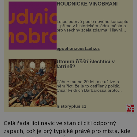
ROUDNICKÉ VINOBRANÍ
Letos poprvé podle nového konceptu
– přímo v historickém jádru města a
pro všechny zcela zdarma. Hlavní
program se odehraje na Karlově a
Husově náměstí. Návštěvníci se
mohou těšit na víno, burčák, pes...
epochanacestach.cz
Utonuli říšští šlechtici v
latríně?
Táhne mu na 20 let, ale už lze o
něm říct, že je to ostřílený politik.
Císař Fridrich Barbarossa proto
posílá svého syna a dědice Jindřicha
VI. do Erfurtu, aby se stal
prostředníkem při řešení sporu m...
historyplus.cz
Celá řada lidí navíc ve stanici cítí odporný
zápach, což je prý typické právě pro místa, kde