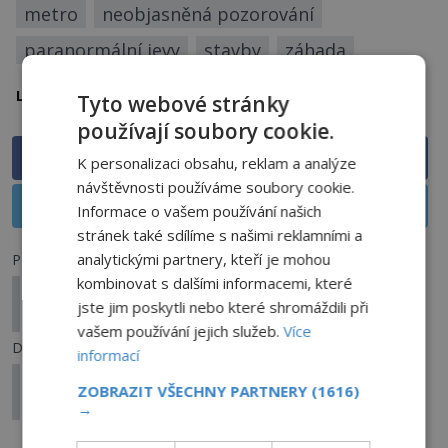
metro
neobjasněná pozorování
paranormální jevy
stavby
záhada
Anglie
Lokalita:
Tyto webové stránky
používají soubory cookie.
Sdílet na Facebooku
K personalizaci obsahu, reklam a analýze
návštěvnosti používáme soubory cookie.
Sdílet na X
Informace o vašem používání našich
stránek také sdílíme s našimi reklamními a
analytickými partnery, kteří je mohou
Předchozí článek
kombinovat s dalšími informacemi, které
Démonický Tolštejn: Proč přitahuje zástupy
jste jim poskytli nebo které shromáždili při
přízraků?
vašem používání jejich služeb.
Více
Další článek
informací
Děsivý příběh Petera Stumppa. Skutečně věřil, že
ZOBRAZIT VŠECHNY PARTNERY
(1616)
je vlkodlak?
→