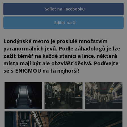
Sdílet na Facebooku
Sdílet na X
Londýnské metro je proslulé množstvím
paranormálních jevů. Podle záhadologů je lze
zažít téměř na každé stanici a lince, některá
místa mají být ale obzvlášť děsivá. Podívejte
se s ENIGMOU na ta nejhorší!