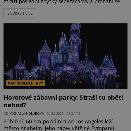
ztratí poslední zbytky sebezáchovy a prohání se
po silnicích ve svém mercedesu jako utržený ze
ZOBRAZIT VÍCE
řetězu. Vše vyvrcholí katastrofou, když to Dreyfuss
napálí v plné rychlosti do stromu! Policie ve vraku
následně nalezne schovaný kokain. Tímto
momentem se slavnému
PARANORMÁLNÍ JEVY
Hororové zábavní parky: Straší tu oběti
nehod?
OD
MICHAELA HOLUBOVÁ
4.8.2026
3.1TIS
Přibližně 60 km po dálnici od Los Angeles leží
město Anaheim. Jeho název většině Evropanů