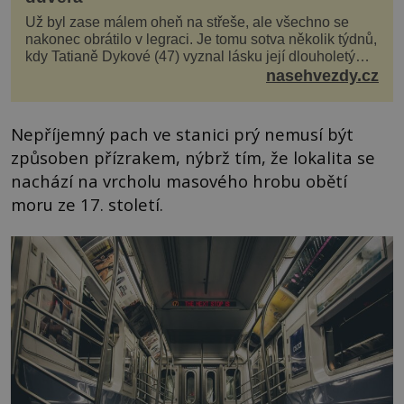
Už byl zase málem oheň na střeše, ale všechno se
nakonec obrátilo v legraci. Je tomu sotva několik týdnů,
kdy Tatianě Dykové (47) vyznal lásku její dlouholetý
kolega a kamarád. Lidé si hned mysleli, ž...
nasehvezdy.cz
Nepříjemný pach ve stanici prý nemusí být
způsoben přízrakem, nýbrž tím, že lokalita se
nachází na vrcholu masového hrobu obětí
moru ze 17. století.