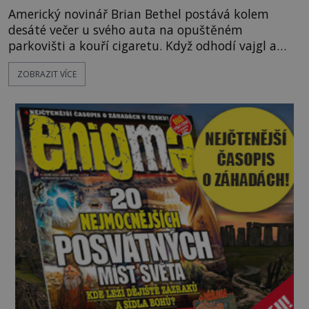
Americký novinář Brian Bethel postává kolem
desáté večer u svého auta na opuštěném
parkovišti a kouří cigaretu. Když odhodí vajgl a
chystá se nastoupit do auta, přijdou k němu dva
ZOBRAZIT VÍCE
mladí chlapci, kterým může být okolo 14 let.
„Pane, byl byste tak laskav a svezl nás domů? Je to
pouhých několik minut od tohoto parkoviště,“
zeptá se suverénně jeden z nich. P