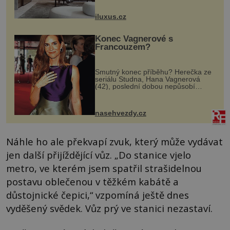
rozměry nejen nábytku, ale i
otvorových prvků. Technické zázemí
iluxus.cz
dnes umož...
Konec Vagnerové s
Francouzem?
Smutný konec příběhu? Herečka ze
seriálu Studna, Hana Vagnerová
(42), poslední dobou nepůsobí
nejšťastněji. Ačkoli časy její anorexie
jsou už dávno pryč a opět se pyšnila
ženskými křivkami, najednou s...
nasehvezdy.cz
Náhle ho ale překvapí zvuk, který může vydávat
jen další přijíždějící vůz. „Do stanice vjelo
metro, ve kterém jsem spatřil strašidelnou
postavu oblečenou v těžkém kabátě a
důstojnické čepici,“ vzpomíná ještě dnes
vyděšený svědek. Vůz prý ve stanici nezastaví.