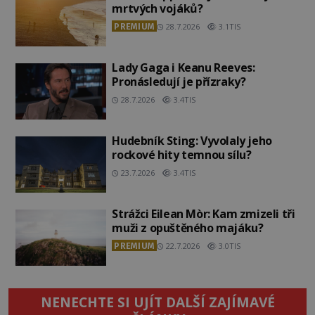
mrtvých vojáků?
PREMIUM
28.7.2026
3.1TIS
Lady Gaga i Keanu Reeves:
Pronásledují je přízraky?
28.7.2026
3.4TIS
Hudebník Sting: Vyvolaly jeho
rockové hity temnou sílu?
23.7.2026
3.4TIS
Strážci Eilean Mòr: Kam zmizeli tři
muži z opuštěného majáku?
PREMIUM
22.7.2026
3.0TIS
NENECHTE SI UJÍT DALŠÍ ZAJÍMAVÉ