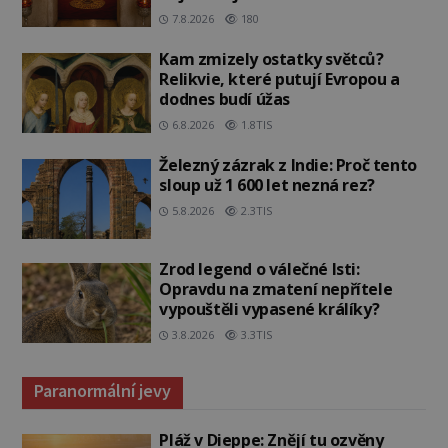
7.8.2026
180
Kam zmizely ostatky světců?
Relikvie, které putují Evropou a
dodnes budí úžas
6.8.2026
1.8TIS
Železný zázrak z Indie: Proč tento
sloup už 1 600 let nezná rez?
5.8.2026
2.3TIS
Zrod legend o válečné lsti:
Opravdu na zmatení nepřítele
vypouštěli vypasené králíky?
3.8.2026
3.3TIS
Paranormální jevy
Pláž v Dieppe: Znějí tu ozvěny