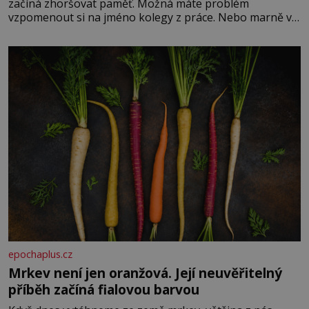
začíná zhoršovat paměť. Možná máte problém
vzpomenout si na jméno kolegy z práce. Nebo marně v
paměti lovíte název knížky, kterou jste nedávno přečetli.
Je to opravdu tak, s věkem jako kdyby se paměť
rozhodla stávkovat. Cvičte
epochaplus.cz
Mrkev není jen oranžová. Její neuvěřitelný
příběh začíná fialovou barvou