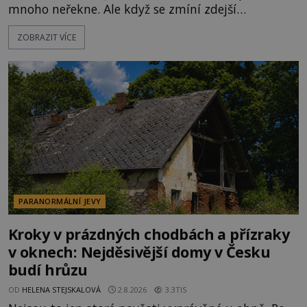
mnoho neřekne. Ale když se zmíní zdejší
Disneyland, je hned jasno. Zábavní park vyroste na
ZOBRAZIT VÍCE
poklidném místě bývalého sadu pomerančovníků.
Klid tu teď rozhodně nepanuje, park navštíví
kolem 17 000 000 zábavychtivých lidí ročně. A ač je
velká snaha to utajit, někteří z
PARANORMÁLNÍ JEVY
Kroky v prázdných chodbách a přízraky
v oknech: Nejděsivější domy v Česku
budí hrůzu
OD
HELENA STEJSKALOVÁ
2.8.2026
3.3TIS