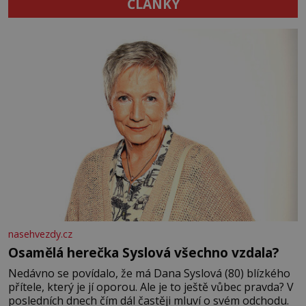
ČLÁNKY
nasehvezdy.cz
Osamělá herečka Syslová všechno vzdala?
Nedávno se povídalo, že má Dana Syslová (80) blízkého
přítele, který je jí oporou. Ale je to ještě vůbec pravda? V
posledních dnech čím dál častěji mluví o svém odchodu.