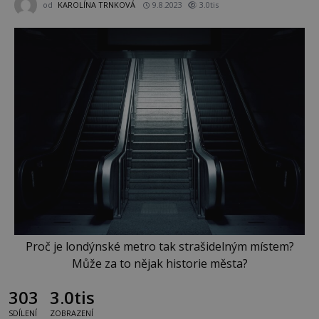
od
KAROLÍNA TRNKOVÁ
9.8.2023
3.0tis
Proč je londýnské metro tak strašidelným místem?
Může za to nějak historie města?
303
3.0tis
SDÍLENÍ
ZOBRAZENÍ