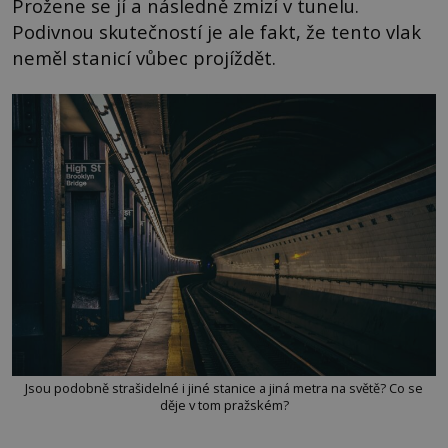
Prožene se jí a následně zmizí v tunelu.
Podivnou skutečností je ale fakt, že tento vlak
neměl stanicí vůbec projíždět.
Jsou podobně strašidelné i jiné stanice a jiná metra na světě? Co se
děje v tom pražském?