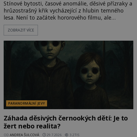
Stínové bytosti, časové anomálie, děsivé přízraky a
hrůzostrašný křik vycházející z hlubin temného
lesa. Není to začátek hororového filmu, ale
události, které popisují návštěvníci lesů, které jsou
ZOBRAZIT VÍCE
označovány jako nejděsivější na světě. Lidé bydlící
v jejich blízkosti se jim i za bílého dne obloukem
vyhýbají! Už jste o těchto lesích slyšeli? A odvážili
byste se je navštívit? [gallery ids="17
PARANORMÁLNÍ JEVY
Záhada děsivých černookých dětí: Je to
žert nebo realita?
OD
ANDREA ŠULCOVÁ
29.7.2026
3.2TIS