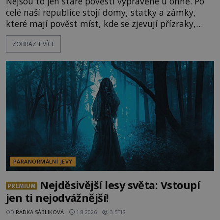
Nejsou to jen staré pověsti vyprávěné u ohně. Po
celé naší republice stojí domy, statky a zámky,
které mají pověst míst, kde se zjevují přízraky,
ozývají nevysvětlitelné zvuky nebo se dějí podivné
ZOBRAZIT VÍCE
jevy. Zatímco historici většinou hledají racionální
vysvětlení, záhadologové upozorňují, že některé
lokality vykazují nápadně podobná svědectví po
celé generace. A právě tato opakující se svědectví
ud
PARANORMÁLNÍ JEVY
Nejděsivější lesy světa: Vstoupí
PREMIUM
jen ti nejodvážnější!
OD
RADKA SÁBLIKOVÁ
1.8.2026
3.5TIS