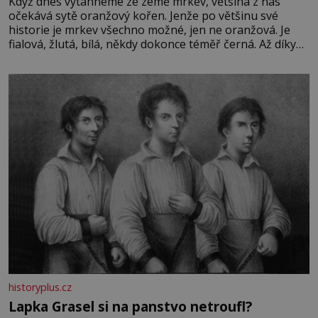
Když dnes vytáhneme ze země mrkev, většina z nás
očekává sytě oranžový kořen. Jenže po většinu své
historie je mrkev všechno možné, jen ne oranžová. Je
fialová, žlutá, bílá, někdy dokonce téměř černá. Až díky
stovkám let pečlivého šlechtění se z ní stává zelenina,
bez které si českou zahradu ani nedokážeme představit.
Její příběh je
historyplus.cz
Lapka Grasel si na panstvo netroufl?