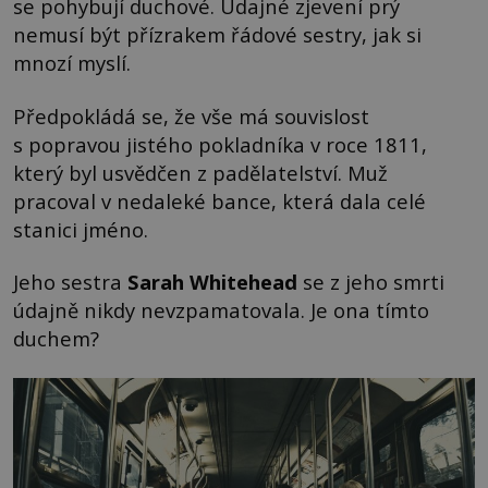
se pohybují duchové. Údajné zjevení prý
nemusí být přízrakem řádové sestry, jak si
mnozí myslí.
Předpokládá se, že vše má souvislost
s popravou jistého pokladníka v roce 1811,
který byl usvědčen z padělatelství. Muž
pracoval v nedaleké bance, která dala celé
stanici jméno.
Jeho sestra
Sarah Whitehead
se z jeho smrti
údajně nikdy nevzpamatovala. Je ona tímto
duchem?