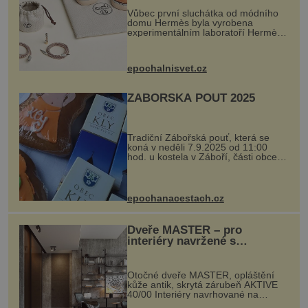
Vůbec první sluchátka od módního
domu Hermès byla vyrobena
experimentálním laboratoří Hermès
Ateliers Horizons. Elegantní gadget
si vyžádal dva roky vývoje a chlubí
se ručně šitou hovězí kůží a
epochalnisvet.cz
kovový...
ZÁBOŘSKÁ POUŤ 2025
Tradiční Zábořská pouť, která se
koná v neděli 7.9.2025 od 11:00
hod. u kostela v Záboří, části obce
Kly u Mělníka. V programu naleznete
komentovanou prohlídku kostela,
dobovou hudbu, řemesla, atrakce...
epochanacestach.cz
Dveře MASTER – pro
interiéry navržené s
rozumem i vášní!
Otočné dveře MASTER, opláštění
kůže antik, skrytá zárubeň AKTIVE
40/00 Interiéry navrhované na
zakázku často vyžadují atypické